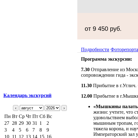
от 9 450 руб.
Подробности
Фоторепорт
Программа экскурсии:
7.30
Отправление из Москв
сопровождении гида - экс
11.30
Прибытие в г.Углич.
Календарь экскурсий
12.00
Прибытие в г.Мышк
«Мышкины палат
‹
›
жизни: учтите, что 
Пн
Вт
Ср
Чт
Пт
Сб
Вс
удовольствием выбол
27
28
29
30
31
1
2
мышиным тропам, го
тяжела корона, и нау
3
4
5
6
7
8
9
Императорский зал у
10
11
12
13
14
15
16