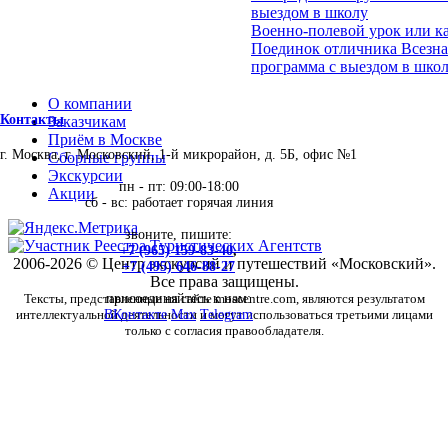
выездом в школу
Военно-полевой урок или ка
Поединок отличника Всезна
программа с выездом в школ
О компании
Контакты
Заказчикам
Приём в Москве
г. Москва, г. Московский, 1-й микрорайон, д. 5Б, офис №1
Сборные группы
Экскурсии
пн - пт: 09:00-18:00
Акции
сб - вс: работает горячая линия
звоните, пишите:
+7 (965) 159-83-40
,
2006-2026 © Центр экскурсий и путешествий «Московский».
+7 (495) 646-88-27
Все права защищены.
Тексты, представленные на сайте moscentre.com, являются результатом
присоединяйтесь к нам:
интеллектуальной деятельности и могут использоваться третьими лицами
ВКонтакте
Max
Telegram
только с согласия правообладателя.