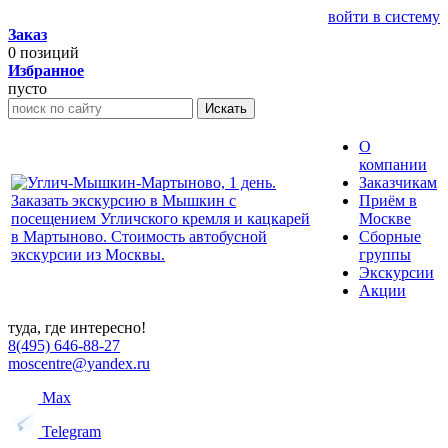
войти в систему
Заказ
0
позиций
Избранное
пусто
Искать
О
компании
Заказчикам
Приём в
Москве
Сборные
группы
Экскурсии
Акции
туда, где интересно!
8(495) 646-88-27
moscentre@yandex.ru
Max
Telegram