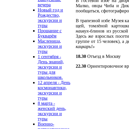
В гостевой избе на двор
вечера
Малко, овцы Чиба и Дик
Новый год и
пообщаться, сфотографиров
Рождество,
экскурсии и
В трапезной избе Музея к
туры
щей, томлёной картошк
Прощание с
наив
у
х
-блинов из русской
Букварём
Здесь же взрослых посет
Масленица,
группе от 15 человек), а 
экскурсии и
кацк
а
рь!»
туры
18.30
Отъезд в Москву
1 сентября -
День знаний,
22.30
Ориентировочное вр
экскурсии и
туры для
школьников.
12 апреля - День
космонавтики,
экскурсии и
туры
8 марта -
женский день,
экскурсии и
туры
Военно-