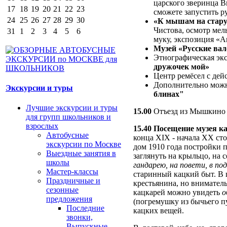
царского зверинца 
17
18
19
20
21
22
23
сможете запустить р
24
25
26
27
28
29
30
«К мышам на стар
Чистова, осмотр мел
31
1
2
3
4
5
6
муку, экспозиция «
Музей «Русские ва
Этнографическая эк
дружочек мой»
Центр ремёсел с де
Дополнительно можн
Экскурсии и туры
блинах"
Лучшие экскурсии и туры
15.00
Отъезд из Мышкино 
для групп школьников и
взрослых
15.40 Посещение музея к
Автобусные
конца XIX - начала XX ст
экскурсии по Москве
дом 1910 года постройки п
Выездные занятия в
заглянуть на крыльцо, на 
школы
гандар
е
ю, на пов
е
ти, в под
Мастер-классы
старинный кацкий быт. В 
Праздничные и
крестьянина, но вниматель
сезонные
кацкарей можно увидеть
о
предложения
(погремушку из бычьего п
Последние
кацких вещей.
звонки,
Выпускные