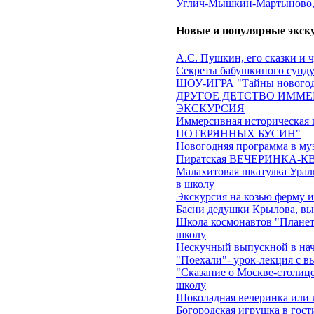
Углич-Мышкин-Мартыново, 
Новые и популярные экск
А.С. Пушкин, его сказки и 
Секреты бабушкиного сундук
ШОУ-ИГРА "Тайны новогод
ДРУГОЕ ДЕТСТВО ИММЕ
ЭКСКУРСИЯ
Иммерсивная историческа
ПОТЕРЯННЫХ БУСИН"
Новогодняя программа в му
Пиратская ВЕЧЕРИНКА-КВЕ
Малахитовая шкатулка Ураль
в школу
Экскурсия на козью ферму 
Басни дедушки Крылова, вы
Школа космонавтов "Планеты
школу
Нескучный выпускной в на
"Поехали"- урок-лекция с в
"Сказание о Москве-столице
школу
Шоколадная вечеринка или 
Богородская игрушка в гост