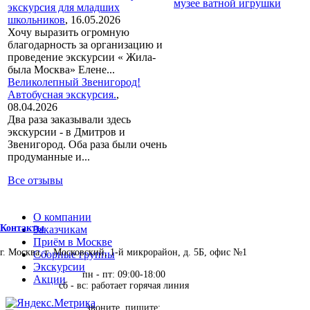
музее ватной игрушки
экскурсия для младших
школьников
,
16.05.2026
Хочу выразить огромную
благодарность за организацию и
проведение экскурсии « Жила-
была Москва» Елене...
Великолепный Звенигород!
Автобусная экскурсия.
,
08.04.2026
Два раза заказывали здесь
экскурсии - в Дмитров и
Звенигород. Оба раза были очень
продуманные и...
Все отзывы
О компании
Контакты
Заказчикам
Приём в Москве
г. Москва, г. Московский, 1-й микрорайон, д. 5Б, офис №1
Сборные группы
Экскурсии
пн - пт: 09:00-18:00
Акции
сб - вс: работает горячая линия
звоните, пишите: