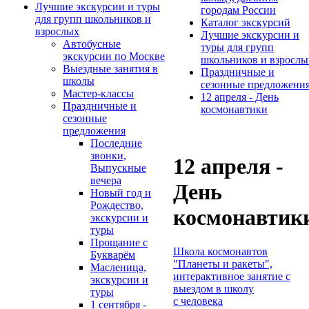
Лучшие экскурсии и туры
городам России
для групп школьников и
Каталог экскурсий
взрослых
Лучшие экскурсии и
Автобусные
туры для групп
экскурсии по Москве
школьников и взрослы
Выездные занятия в
Праздничные и
школы
сезонные предложени
Мастер-классы
12 апреля - День
Праздничные и
космонавтики
сезонные
предложения
Последние
звонки,
12 апреля -
Выпускные
вечера
День
Новый год и
Рождество,
космонавтик
экскурсии и
туры
Прощание с
Школа космонавтов
Букварём
"Планеты и ракеты",
Масленица,
интерактивное занятие с
экскурсии и
выездом в школу
туры
с человека
1 сентября -