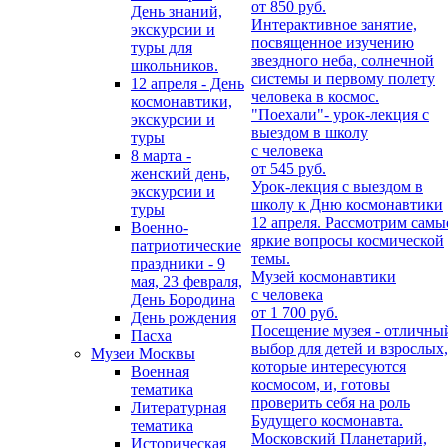
от 850 руб.
День знаний,
Интерактивное занятие,
экскурсии и
посвященное изучению
туры для
звездного неба, солнечной
школьников.
системы и первому полету
12 апреля - День
человека в космос.
космонавтики,
"Поехали"- урок-лекция с
экскурсии и
выездом в школу
туры
с человека
8 марта -
от 545 руб.
женский день,
Урок-лекция с выездом в
экскурсии и
школу к Дню космонавтики
туры
12 апреля. Рассмотрим самы
Военно-
яркие вопросы космической
патриотические
темы.
праздники - 9
Музей космонавтики
мая, 23 февраля,
с человека
День Бородина
от 1 700 руб.
День рождения
Посещение музея - отличны
Пасха
выбор для детей и взрослых,
Музеи Москвы
которые интересуются
Военная
космосом, и, готовы
тематика
проверить себя на роль
Литературная
Будущего космонавта.
тематика
Московский Планетарий,
Историческая