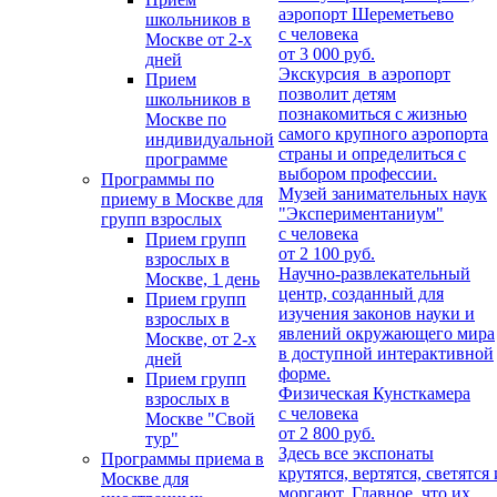
аэропорт Шереметьево
школьников в
с человека
Москве от 2-х
от 3 000 руб.
дней
Экскурсия в аэропорт
Прием
позволит детям
школьников в
познакомиться с жизнью
Москве по
самого крупного аэропорта
индивидуальной
страны и определиться с
программе
выбором профессии.
Программы по
Музей занимательных наук
приему в Москве для
"Экспериментаниум"
групп взрослых
с человека
Прием групп
от 2 100 руб.
взрослых в
Научно-развлекательный
Москве, 1 день
центр, созданный для
Прием групп
изучения законов науки и
взрослых в
явлений окружающего мира
Москве, от 2-х
в доступной интерактивной
дней
форме.
Прием групп
Физическая Кунсткамера
взрослых в
с человека
Москве "Свой
от 2 800 руб.
тур"
Здесь все экспонаты
Программы приема в
крутятся, вертятся, светятся 
Москве для
моргают. Главное, что их