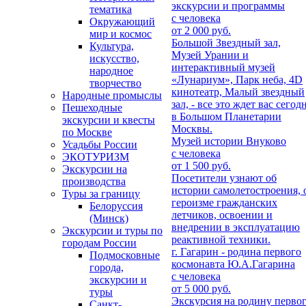
экскурсии и программы
тематика
с человека
Окружающий
от 2 000 руб.
мир и космос
Большой Звездный зал,
Культура,
Музей Урании и
искусство,
интерактивный музей
народное
«Лунариум», Парк неба, 4D
творчество
кинотеатр, Малый звездный
Народные промыслы
зал, - все это ждет вас сегод
Пешеходные
в Большом Планетарии
экскурсии и квесты
Москвы.
по Москве
Музей истории Внуково
Усадьбы России
с человека
ЭКОТУРИЗМ
от 1 500 руб.
Экскурсии на
Посетители узнают об
производства
истории самолетостроения, 
Туры за границу
героизме гражданских
Белоруссия
летчиков, освоении и
(Минск)
внедрении в эксплуатацию
Экскурсии и туры по
реактивной техники.
городам России
г. Гагарин - родина первого
Подмосковные
космонавта Ю.А.Гагарина
города,
с человека
экскурсии и
от 5 000 руб.
туры
Экскурсия на родину перво
Санкт-