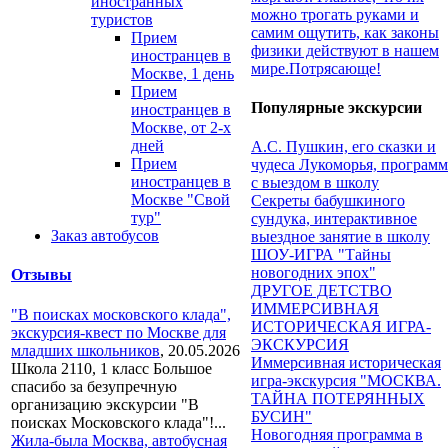
иностранных
можно трогать руками и
туристов
самим ощутить, как законы
Прием
физики действуют в нашем
иностранцев в
мире.Потрясающе!
Москве, 1 день
Прием
Популярные экскурсии
иностранцев в
Москве, от 2-х
дней
А.С. Пушкин, его сказки и
Прием
чудеса Лукоморья, программ
иностранцев в
с выездом в школу
Москве "Свой
Секреты бабушкиного
тур"
сундука, интерактивное
Заказ автобусов
выездное занятие в школу
ШОУ-ИГРА "Тайны
новогодних эпох"
Отзывы
ДРУГОЕ ДЕТСТВО
ИММЕРСИВНАЯ
"В поисках московского клада",
ИСТОРИЧЕСКАЯ ИГРА-
экскурсия-квест по Москве для
ЭКСКУРСИЯ
младших школьников
,
20.05.2026
Иммерсивная историческая
Школа 2110, 1 класс Большое
игра-экскурсия "МОСКВА.
спасибо за безупречную
ТАЙНА ПОТЕРЯННЫХ
организацию экскурсии "В
БУСИН"
поисках Московского клада"!...
Новогодняя программа в
Жила-была Москва, автобусная