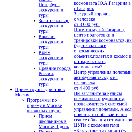
космонавта Ю.А.Гагарина в
Петербург,
г.Гагарин.
экскурсии и
Звездный городок
туры
с человека
Золотое кольцо,
от 3 600 руб.
экскурсии и
Посетив музей Гагарина,
туры
центр подготовки и
Карелия,
тренировки космонавтов, в
экскурсии и
будете знать все
туры
о космических
Крым,
объектах,полетах в космос и
экскурсии и
о том, как стать
туры
космонавтом?
Древние города
Центр управления полетами
России,
автобусная экскурсия
экскурсии и
с человека
туры
от 4 400 руб.
Приём групп туристов в
Вы загляните за кулисы
Москве
режимного предприятия,
Программы по
познакомитесь с системой
приему в Москве
управления полетами. А есл
школьных групп
повезет, то побываете при
Прием
сеансе общения сотруднико
школьников в
ЦУПа с космонавтами.
Москве, 1 день
«Как устроен аэропорт?»,
Прием