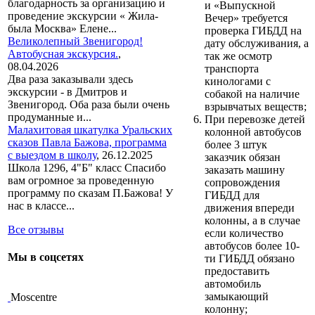
благодарность за организацию и
и «Выпускной
проведение экскурсии « Жила-
Вечер» требуется
была Москва» Елене...
проверка ГИБДД на
Великолепный Звенигород!
дату обслуживания, а
Автобусная экскурсия.
,
так же осмотр
08.04.2026
транспорта
Два раза заказывали здесь
кинологами с
экскурсии - в Дмитров и
собакой на наличие
Звенигород. Оба раза были очень
взрывчатых веществ;
продуманные и...
При перевозке детей
Малахитовая шкатулка Уральских
колонной автобусов
сказов Павла Бажова, программа
более 3 штук
с выездом в школу
,
26.12.2025
заказчик обязан
Школа 1296, 4"Б" класс Спасибо
заказать машину
вам огромное за проведенную
сопровождения
программу по сказам П.Бажова! У
ГИБДД для
нас в классе...
движения впереди
колонны, а в случае
Все отзывы
если количество
автобусов более 10-
Мы в соцсетях
ти ГИБДД обязано
предоставить
автомобиль
замыкающий
Moscentre
колонну;