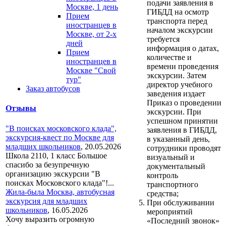
подачи заявления в
Москве, 1 день
ГИБДД на осмотр
Прием
транспорта перед
иностранцев в
началом экскурсии
Москве, от 2-х
требуется
дней
информация о датах,
Прием
количестве и
иностранцев в
времени проведения
Москве "Свой
экскурсии. Затем
тур"
директор учебного
Заказ автобусов
заведения издает
Приказ о проведении
Отзывы
экскурсии. При
успешном принятии
"В поисках московского клада",
заявления в ГИБДД,
экскурсия-квест по Москве для
в указанный день,
младших школьников
,
20.05.2026
сотрудники проводят
Школа 2110, 1 класс Большое
визуальный и
спасибо за безупречную
документальный
организацию экскурсии "В
контроль
поисках Московского клада"!...
транспортного
Жила-была Москва, автобусная
средства;
экскурсия для младших
При обслуживании
школьников
,
16.05.2026
мероприятий
Хочу выразить огромную
«Последний звонок»