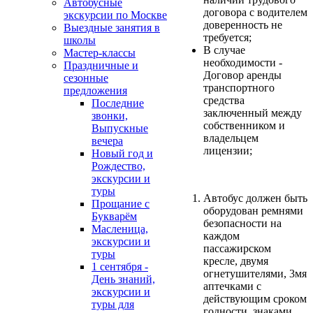
Автобусные
договора с водителем
экскурсии по Москве
доверенность не
Выездные занятия в
требуется;
школы
В случае
Мастер-классы
необходимости -
Праздничные и
Договор аренды
сезонные
транспортного
предложения
средства
Последние
заключенный между
звонки,
собственником и
Выпускные
владельцем
вечера
лицензии;
Новый год и
Рождество,
экскурсии и
туры
Автобус должен быть
Прощание с
оборудован ремнями
Букварём
безопасности на
Масленица,
каждом
экскурсии и
пассажирском
туры
кресле, двумя
1 сентября -
огнетушителями, 3мя
День знаний,
аптечками с
экскурсии и
действующим сроком
туры для
годности, знаками