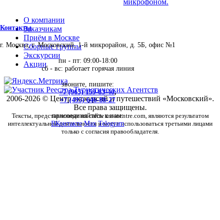
микрофоном.
О компании
Контакты
Заказчикам
Приём в Москве
г. Москва, г. Московский, 1-й микрорайон, д. 5Б, офис №1
Сборные группы
Экскурсии
пн - пт: 09:00-18:00
Акции
сб - вс: работает горячая линия
звоните, пишите:
+7 (965) 159-83-40
,
2006-2026 © Центр экскурсий и путешествий «Московский».
+7 (495) 646-88-27
Все права защищены.
Тексты, представленные на сайте moscentre.com, являются результатом
присоединяйтесь к нам:
интеллектуальной деятельности и могут использоваться третьими лицами
ВКонтакте
Max
Telegram
только с согласия правообладателя.