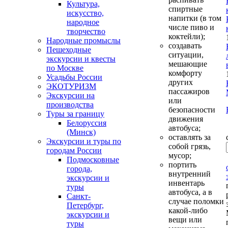
Культура,
спиртные
искусство,
напитки (в том
народное
числе пиво и
творчество
коктейли);
Народные промыслы
создавать
Пешеходные
ситуации,
экскурсии и квесты
мешающие
по Москве
комфорту
Усадьбы России
других
ЭКОТУРИЗМ
пассажиров
Экскурсии на
или
производства
безопасности
Туры за границу
движения
Белоруссия
автобуса;
(Минск)
оставлять за
Экскурсии и туры по
собой грязь,
городам России
мусор;
Подмосковные
портить
города,
внутренний
экскурсии и
инвентарь
туры
автобуса, а в
Санкт-
случае поломки
Петербург,
какой-либо
экскурсии и
вещи или
туры