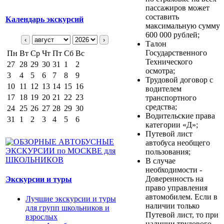
пассажиров может
составить
Календарь экскурсий
максимальную сумму
600 000 рублей;
‹
›
Талон
Государственного
Пн
Вт
Ср
Чт
Пт
Сб
Вс
Технического
27
28
29
30
31
1
2
осмотра;
3
4
5
6
7
8
9
Трудовой договор с
10
11
12
13
14
15
16
водителем
17
18
19
20
21
22
23
транспортного
средства;
24
25
26
27
28
29
30
Водительские права
31
1
2
3
4
5
6
категории «Д»;
Путевой лист
автобуса необщего
пользования;
В случае
необходимости -
Доверенность на
Экскурсии и туры
право управления
автомобилем. Если в
Лучшие экскурсии и туры
наличии только
для групп школьников и
Путевой лист, то при
взрослых
наличии трудового