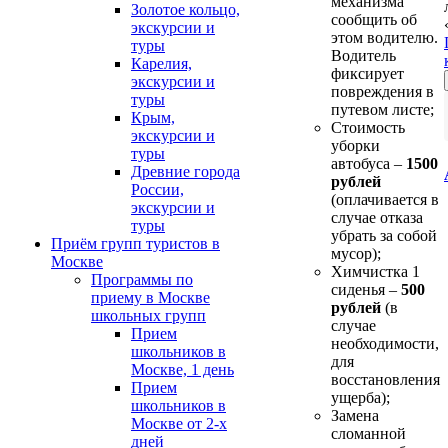
механизма
Золотое кольцо,
сообщить об
экскурсии и
этом водителю.
туры
Водитель
Карелия,
фиксирует
экскурсии и
повреждения в
туры
путевом листе;
Крым,
Стоимость
экскурсии и
уборки
туры
автобуса –
1500
Древние города
рублей
России,
(оплачивается в
экскурсии и
случае отказа
туры
убрать за собой
Приём групп туристов в
мусор);
Москве
Химчистка 1
Программы по
сиденья –
500
приему в Москве
рублей
(в
школьных групп
случае
Прием
необходимости,
школьников в
для
Москве, 1 день
восстановления
Прием
ущерба);
школьников в
Замена
Москве от 2-х
сломанной
дней