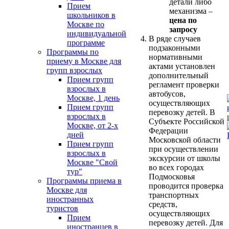
детали либо
Прием
механизма –
школьников в
цена по
Москве по
запросу
индивидуальной
В ряде случаев
программе
подзаконными
Программы по
нормативными
приему в Москве для
актами установлен
групп взрослых
дополнительный
Прием групп
регламент проверки
взрослых в
автобусов,
Москве, 1 день
осуществляющих
Прием групп
перевозку детей. В
взрослых в
Субъекте Российской
Москве, от 2-х
Федерации
дней
Московской области
Прием групп
при осуществлении
взрослых в
экскурсии от школы
Москве "Свой
во всех городах
тур"
Подмосковья
Программы приема в
проводится проверка
Москве для
транспортных
иностранных
средств,
туристов
осуществляющих
Прием
перевозку детей. Для
иностранцев в