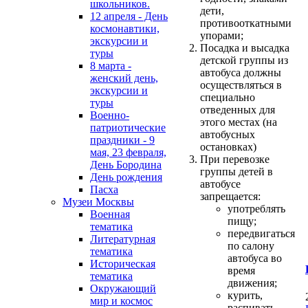
школьников.
дети,
12 апреля - День
противооткатными
космонавтики,
упорами;
экскурсии и
Посадка и высадка
туры
детской группы из
8 марта -
автобуса должны
женский день,
осуществляться в
экскурсии и
специально
туры
отведенных для
Военно-
этого местах (на
патриотические
автобусных
праздники - 9
остановках)
мая, 23 февраля,
При перевозке
День Бородина
группы детей в
День рождения
автобусе
Пасха
запрещается:
Музеи Москвы
употреблять
Военная
пищу;
тематика
передвигаться
Литературная
по салону
тематика
автобуса во
Историческая
время
тематика
движения;
Окружающий
курить,
мир и космос
распивать