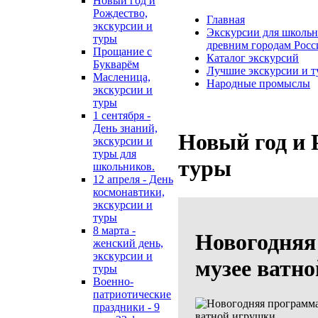
Новый год и
Рождество,
Главная
экскурсии и
Экскурсии для школьн
туры
древним городам Росс
Прощание с
Каталог экскурсий
Букварём
Лучшие экскурсии и т
Масленица,
Народные промыслы
экскурсии и
туры
1 сентября -
День знаний,
Новый год и 
экскурсии и
туры для
туры
школьников.
12 апреля - День
космонавтики,
экскурсии и
туры
8 марта -
Новогодняя
женский день,
экскурсии и
музее ватн
туры
Военно-
патриотические
праздники - 9