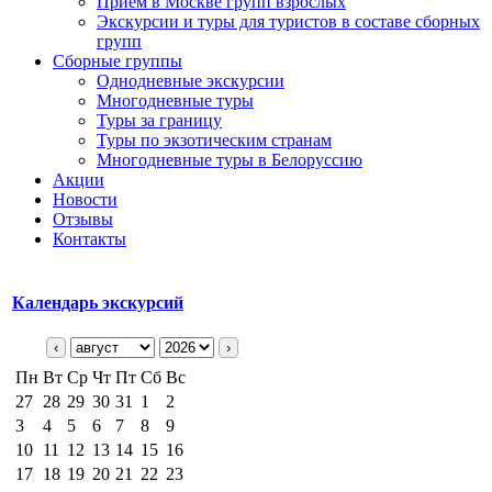
Прием в Москве групп взрослых
Экскурсии и туры для туристов в составе сборных
групп
Сборные группы
Однодневные экскурсии
Многодневные туры
Туры за границу
Туры по экзотическим странам
Многодневные туры в Белоруссию
Акции
Новости
Отзывы
Контакты
Календарь экскурсий
‹
›
Пн
Вт
Ср
Чт
Пт
Сб
Вс
27
28
29
30
31
1
2
3
4
5
6
7
8
9
10
11
12
13
14
15
16
17
18
19
20
21
22
23