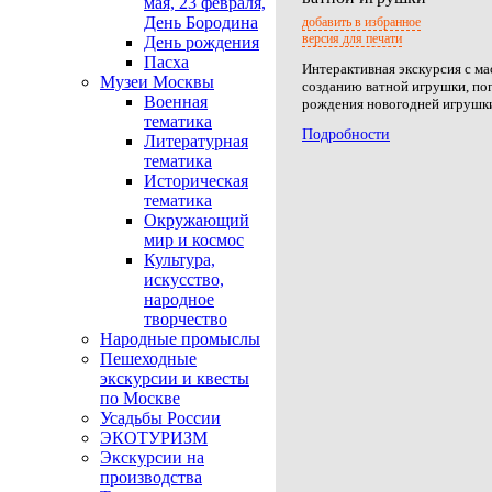
мая, 23 февраля,
День Бородина
добавить в избранное
версия для печати
День рождения
Пасха
Интерактивная экскурсия с ма
Музеи Москвы
созданию ватной игрушки, по
Военная
рождения новогодней игрушк
тематика
Подробности
Литературная
тематика
Историческая
тематика
Окружающий
мир и космос
Культура,
искусство,
народное
творчество
Народные промыслы
Пешеходные
экскурсии и квесты
по Москве
Усадьбы России
ЭКОТУРИЗМ
Экскурсии на
производства