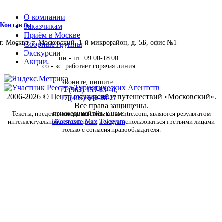
О компании
Контакты
Заказчикам
Приём в Москве
г. Москва, г. Московский, 1-й микрорайон, д. 5Б, офис №1
Сборные группы
Экскурсии
пн - пт: 09:00-18:00
Акции
сб - вс: работает горячая линия
звоните, пишите:
+7 (965) 159-83-40
,
2006-2026 © Центр экскурсий и путешествий «Московский».
+7 (495) 646-88-27
Все права защищены.
Тексты, представленные на сайте moscentre.com, являются результатом
присоединяйтесь к нам:
интеллектуальной деятельности и могут использоваться третьими лицами
ВКонтакте
Max
Telegram
только с согласия правообладателя.