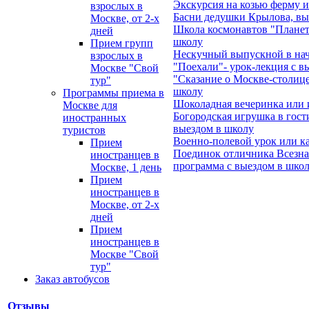
Экскурсия на козью ферму 
взрослых в
Басни дедушки Крылова, вы
Москве, от 2-х
Школа космонавтов "Планеты
дней
школу
Прием групп
Нескучный выпускной в на
взрослых в
"Поехали"- урок-лекция с в
Москве "Свой
"Сказание о Москве-столице
тур"
школу
Программы приема в
Шоколадная вечеринка или 
Москве для
Богородская игрушка в гост
иностранных
выездом в школу
туристов
Военно-полевой урок или ка
Прием
Поединок отличника Всезна
иностранцев в
программа с выездом в школ
Москве, 1 день
Прием
иностранцев в
Москве, от 2-х
дней
Прием
иностранцев в
Москве "Свой
тур"
Заказ автобусов
Отзывы