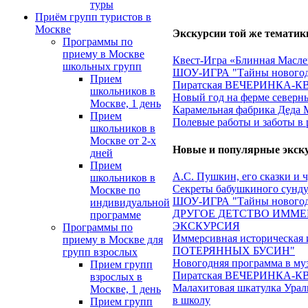
туры
Приём групп туристов в
Москве
Экскурсии той же тематик
Программы по
приему в Москве
Квест-Игра «Блинная Маслен
школьных групп
ШОУ-ИГРА "Тайны новогод
Прием
Пиратская ВЕЧЕРИНКА-КВЕ
школьников в
Новый год на ферме северн
Москве, 1 день
Карамельная фабрика Деда 
Прием
Полевые работы и заботы в 
школьников в
Москве от 2-х
Новые и популярные экск
дней
Прием
А.С. Пушкин, его сказки и 
школьников в
Секреты бабушкиного сундук
Москве по
ШОУ-ИГРА "Тайны новогод
индивидуальной
ДРУГОЕ ДЕТСТВО ИММЕ
программе
ЭКСКУРСИЯ
Программы по
Иммерсивная историческа
приему в Москве для
ПОТЕРЯННЫХ БУСИН"
групп взрослых
Новогодняя программа в му
Прием групп
Пиратская ВЕЧЕРИНКА-КВЕ
взрослых в
Малахитовая шкатулка Ураль
Москве, 1 день
в школу
Прием групп