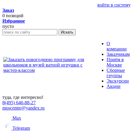
войти в систему
Заказ
0
позиций
Избранное
пусто
Искать
О
компании
Заказчикам
Приём в
Москве
Сборные
группы
Экскурсии
Акции
туда, где интересно!
8(495) 646-88-27
moscentre@yandex.ru
Max
Telegram