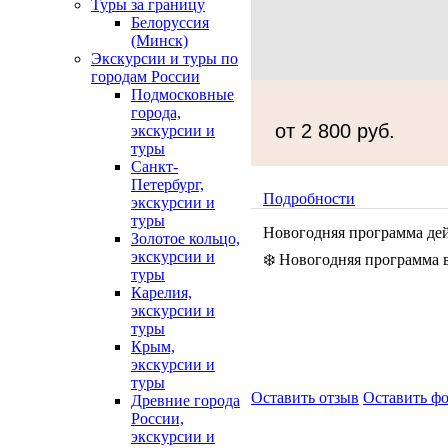
Туры за границу
Белоруссия
(Минск)
Экскурсии и туры по
городам России
Подмосковные
города,
от 2 800 руб.
экскурсии и
туры
Санкт-
Петербург,
Подробности
экскурсии и
туры
Новогодняя программа дейс
Золотое кольцо,
экскурсии и
❄️ Новогодняя программа в
туры
Карелия,
экскурсии и
туры
Крым,
экскурсии и
туры
Оставить отзыв
Оставить ф
Древние города
России,
экскурсии и