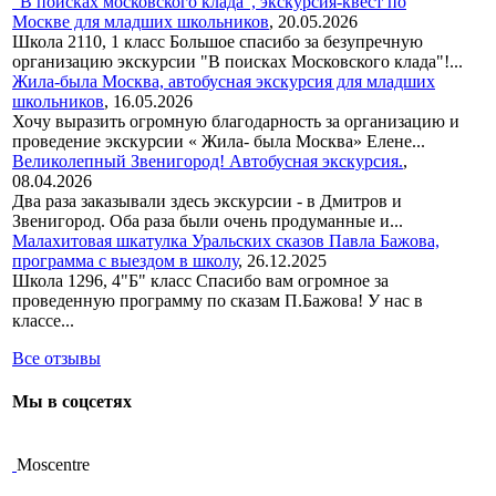
"В поисках московского клада", экскурсия-квест по
Москве для младших школьников
,
20.05.2026
Школа 2110, 1 класс Большое спасибо за безупречную
организацию экскурсии "В поисках Московского клада"!...
Жила-была Москва, автобусная экскурсия для младших
школьников
,
16.05.2026
Хочу выразить огромную благодарность за организацию и
проведение экскурсии « Жила- была Москва» Елене...
Великолепный Звенигород! Автобусная экскурсия.
,
08.04.2026
Два раза заказывали здесь экскурсии - в Дмитров и
Звенигород. Оба раза были очень продуманные и...
Малахитовая шкатулка Уральских сказов Павла Бажова,
программа с выездом в школу
,
26.12.2025
Школа 1296, 4"Б" класс Спасибо вам огромное за
проведенную программу по сказам П.Бажова! У нас в
классе...
Все отзывы
Мы в соцсетях
Moscentre