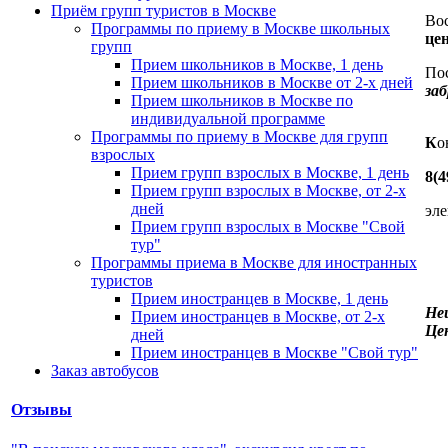
Приём групп туристов в Москве
Во
Программы по приему в Москве школьных
це
групп
Прием школьников в Москве, 1 день
По
Прием школьников в Москве от 2-х дней
за
Прием школьников в Москве по
индивидуальной программе
Программы по приему в Москве для групп
К
о
взрослых
Прием групп взрослых в Москве, 1 день
8(4
Прием групп взрослых в Москве, от 2-х
дней
эл
Прием групп взрослых в Москве "Свой
тур"
Программы приема в Москве для иностранных
туристов
Прием иностранцев в Москве, 1 день
Не
Прием иностранцев в Москве, от 2-х
Це
дней
Прием иностранцев в Москве "Свой тур"
Заказ автобусов
Отзывы