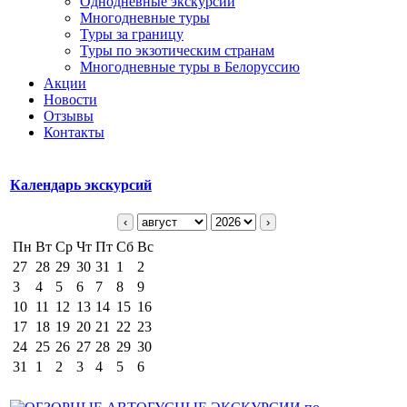
Однодневные экскурсии
Многодневные туры
Туры за границу
Туры по экзотическим странам
Многодневные туры в Белоруссию
Акции
Новости
Отзывы
Контакты
Календарь экскурсий
‹
›
Пн
Вт
Ср
Чт
Пт
Сб
Вс
27
28
29
30
31
1
2
3
4
5
6
7
8
9
10
11
12
13
14
15
16
17
18
19
20
21
22
23
24
25
26
27
28
29
30
31
1
2
3
4
5
6