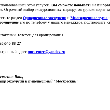
спользовавшись этой услугой,
Вы сможете побывать
на
выбран
не
. Огромный выбор экскурсионных маршрутов удовлетворит за
сетите раздел
Однодневные экскурсии
и
Многодневные туры
н
бронируйте
его по телефону у нашего менеджера, подтвердите 
нтактный телефон для бронирования
95)646-88-27
ектронный адрес
moscentre@yandex.ru
изменно Ваш,
нтр экскурсий и путешествий "Московский"