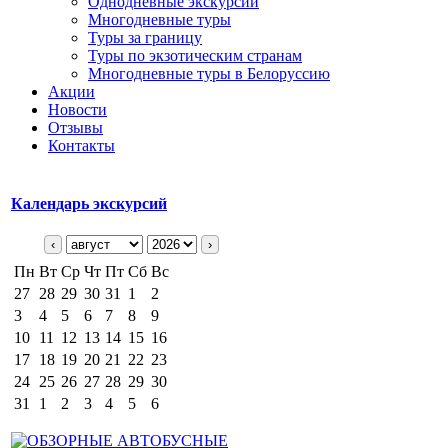
Однодневные экскурсии
Многодневные туры
Туры за границу
Туры по экзотическим странам
Многодневные туры в Белоруссию
Акции
Новости
Отзывы
Контакты
Календарь экскурсий
‹
›
Пн
Вт
Ср
Чт
Пт
Сб
Вс
27
28
29
30
31
1
2
3
4
5
6
7
8
9
10
11
12
13
14
15
16
17
18
19
20
21
22
23
24
25
26
27
28
29
30
31
1
2
3
4
5
6