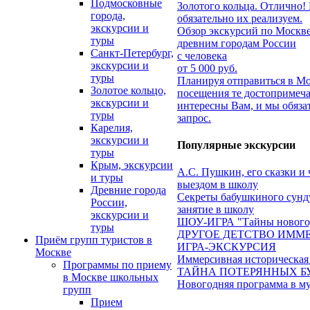
Подмосковные
Золотого кольца. Отлично!
города,
обязательно их реализуем.
экскурсии и
Обзор экскурсий по Москве
туры
древним городам России
Санкт-Петербург,
с человека
экскурсии и
от 5 000 руб.
туры
Планируя отправиться в Мо
Золотое кольцо,
посещения те достопримеча
экскурсии и
интересны Вам, и мы обяза
туры
запрос.
Карелия,
экскурсии и
Популярные экскурсии
туры
Крым, экскурсии
А.С. Пушкин, его сказки и 
и туры
выездом в школу
Древние города
Секреты бабушкиного сунд
России,
занятие в школу
экскурсии и
ШОУ-ИГРА "Тайны нового
туры
ДРУГОЕ ДЕТСТВО ИММ
Приём групп туристов в
ИГРА-ЭКСКУРСИЯ
Москве
Иммерсивная историческая
Программы по приему
ТАЙНА ПОТЕРЯННЫХ Б
в Москве школьных
Новогодняя программа в м
групп
Прием