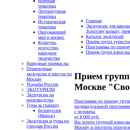
Военная
тематика
Литературная
тематика
Главная
Историческая
Экскурсии для школь
тематика
Золотому кольцу, дре
Окружающий
Каталог экскурсий
мир и космос
Приём групп туристо
Культура,
Программы по приему
искусство,
Прием групп взрослы
народное
творчество
Народные промыслы
Пешеходные
Прием групп
экскурсии и квесты по
Москве
Москве "Сво
Усадьбы России
ЭКОТУРИЗМ
Экскурсии на
производства
Программа по приему груп
Туры за границу
индивидуальной программе
Белоруссия
с человека
(Минск)
от 8 000 руб.
Экскурсии и туры по
Вы хотите группой взрослы
городам России
Москву и посетить определ