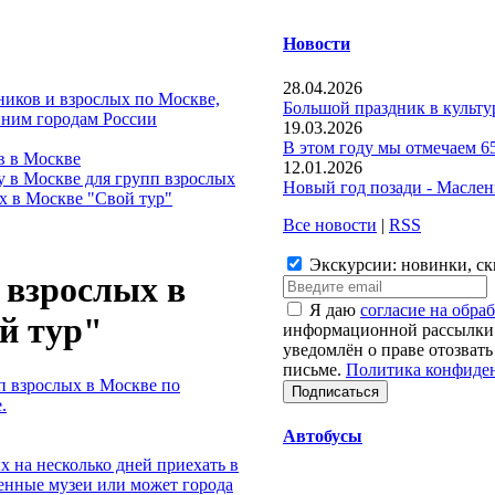
Новости
28.04.2026
ников и взрослых по Москве,
Большой праздник в культ
вним городам России
19.03.2026
В этом году мы отмечаем 65
в в Москве
12.01.2026
 в Москве для групп взрослых
Новый год позади - Маслен
х в Москве "Свой тур"
Все новости
|
RSS
Экскурсии: новинки, ск
 взрослых в
Я даю
согласие на обра
й тур"
информационной рассылки 
уведомлён о праве отозвать
письме.
Политика конфиде
п взрослых в Москве по
.
Автобусы
х на несколько дней приехать в
енные музеи или может города