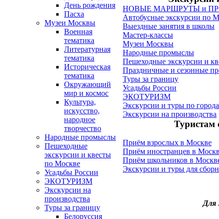
День рождения
НОВЫЕ МАРШРУТЫ и П
Пасха
Автобусные экскурсии по М
Музеи Москвы
Выездные занятия в школы
Военная
Мастер-классы
тематика
Музеи Москвы
Литературная
Народные промыслы
тематика
Пешеходные экскурсии и кв
Историческая
Праздничные и сезонные п
тематика
Туры за границу
Окружающий
Усадьбы России
мир и космос
ЭКОТУРИЗМ
Культура,
Экскурсии и туры по город
искусство,
Экскурсии на производства
народное
Туристам 
творчество
Народные промыслы
Приём взрослых в Москве
Пешеходные
Приём иностранцев в Моск
экскурсии и квесты
Приём школьников в Москв
по Москве
Экскурсии и туры для сбор
Усадьбы России
ЭКОТУРИЗМ
Экскурсии на
производства
Для 
Туры за границу
Белоруссия