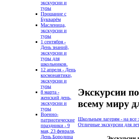
экскурсии и
туры
Прощание с
Букварём
Масленица,
экскурсии и
туры
1 сентября -
День знаний,
экскурсии и
туры для
школьников.
12 апреля - День
космонавтики,
экскурсии и
туры
Экскурсии по
8 марта -
женский день,
всему миру д
экскурсии и
туры
Военно-
Школьным лагерям - на все
патриотические
Отличные экскурсии для ле
праздники - 9
мая, 23 февраля,
День Бородина
Экскурсии 