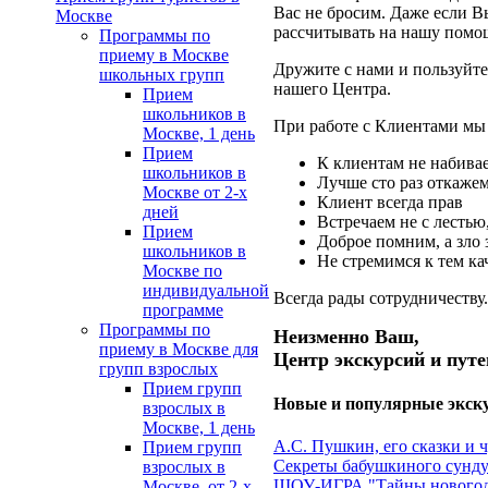
Вас не бросим. Даже если В
Москве
рассчитывать на нашу помо
Программы по
приему в Москве
Дружите с нами и пользуйте
школьных групп
нашего Центра.
Прием
школьников в
При работе с Клиентами мы
Москве, 1 день
Прием
К клиентам не набивае
школьников в
Лучше сто раз откаже
Москве от 2-х
Клиент всегда прав
дней
Встречаем не с лестью,
Прием
Доброе помним, а зло
школьников в
Не стремимся к тем ка
Москве по
индивидуальной
Всегда рады сотрудничеству.
программе
Программы по
Неизменно Ваш,
приему в Москве для
Центр экскурсий и пут
групп взрослых
Прием групп
Новые и популярные экск
взрослых в
Москве, 1 день
А.С. Пушкин, его сказки и 
Прием групп
Секреты бабушкиного сундук
взрослых в
ШОУ-ИГРА "Тайны новогод
Москве, от 2-х