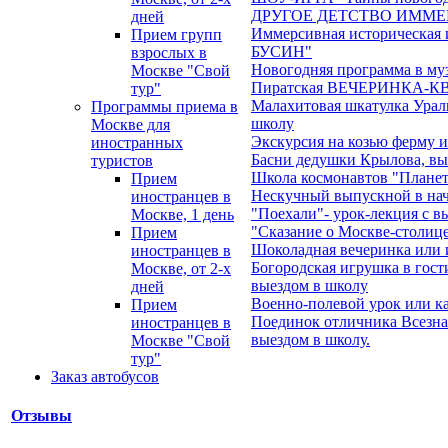
ДРУГОЕ ДЕТСТВО ИММЕ
дней
Иммерсивная историческ
Прием групп
БУСИН"
взрослых в
Новогодняя программа в му
Москве "Свой
Пиратская ВЕЧЕРИНКА-КВЕ
тур"
Малахитовая шкатулка Ураль
Программы приема в
школу
Москве для
Экскурсия на козью ферму 
иностранных
Басни дедушки Крылова, вы
туристов
Школа космонавтов "Планеты
Прием
Нескучный выпускной в на
иностранцев в
"Поехали"- урок-лекция с в
Москве, 1 день
"Сказание о Москве-столице
Прием
Шоколадная вечеринка или 
иностранцев в
Богородская игрушка в гост
Москве, от 2-х
выездом в школу
дней
Военно-полевой урок или ка
Прием
Поединок отличника Всезна
иностранцев в
выездом в школу.
Москве "Свой
тур"
Заказ автобусов
Отзывы