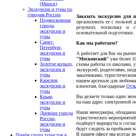
(Минск)
Экскурсии и туры по
городам России
Заказать экскурсию для 
Подмосковные
организовать ее с пользой 
города,
результат, поскольку и
экскурсии и
основательной подготовки.
туры
Санкт-
Как мы работаем?
Петербург,
экскурсии и
А работает для Вас на рынк
туры
"Московский"
уже более 1
Золотое кольцо,
схемы работы со школами, 
экскурсии и
экскурсий, родителями, ин
туры
заказчиками, туристически
Карелия,
нашем арсенале для любимых
экскурсии и
клиентам, благодарные
Отз
туры
Вы делаете только один зво
Крым,
на наш адрес электронной по
экскурсии и
туры
Наши менеджеры, обладающ
Древние города
туристических мероприятий,
России,
подберут маршруты и соглас
экскурсии и
будут следить за пробками 
туры
В нашем офисе мы всегда зв
Приём групп туристов в