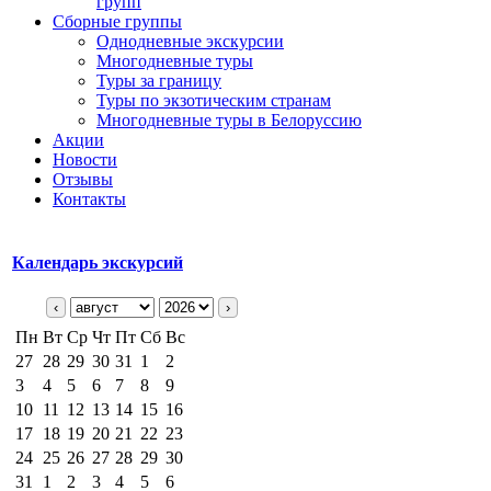
групп
Сборные группы
Однодневные экскурсии
Многодневные туры
Туры за границу
Туры по экзотическим странам
Многодневные туры в Белоруссию
Акции
Новости
Отзывы
Контакты
Календарь экскурсий
‹
›
Пн
Вт
Ср
Чт
Пт
Сб
Вс
27
28
29
30
31
1
2
3
4
5
6
7
8
9
10
11
12
13
14
15
16
17
18
19
20
21
22
23
24
25
26
27
28
29
30
31
1
2
3
4
5
6