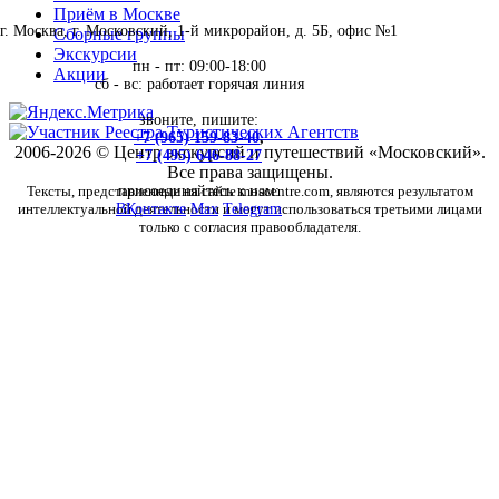
Приём в Москве
г. Москва, г. Московский, 1-й микрорайон, д. 5Б, офис №1
Сборные группы
Экскурсии
пн - пт: 09:00-18:00
Акции
сб - вс: работает горячая линия
звоните, пишите:
+7 (965) 159-83-40
,
2006-2026 © Центр экскурсий и путешествий «Московский».
+7 (495) 646-88-27
Все права защищены.
Тексты, представленные на сайте moscentre.com, являются результатом
присоединяйтесь к нам:
интеллектуальной деятельности и могут использоваться третьими лицами
ВКонтакте
Max
Telegram
только с согласия правообладателя.