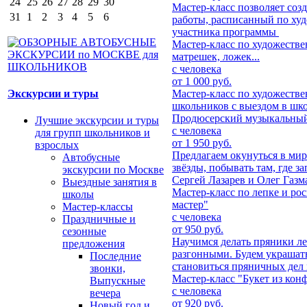
24
25
26
27
28
29
30
Мастер-класс позволяет со
31
1
2
3
4
5
6
работы, расписанный по ху
участника программы
Мастер-класс по художестве
матрешек, ложек...
с человека
от 1 000 руб.
Экскурсии и туры
Мастер-класс по художестве
школьников с выездом в шк
Продюсерский музыкальный
Лучшие экскурсии и туры
с человека
для групп школьников и
от 1 950 руб.
взрослых
Предлагаем окунуться в мир
Автобусные
звёзды, побывать там, где 
экскурсии по Москве
Сергей Лазарев и Олег Газм
Выездные занятия в
Мастер-класс по лепке и ро
школы
мастер"
Мастер-классы
с человека
Праздничные и
от 950 руб.
сезонные
Научимся делать пряники ле
предложения
разгонными. Будем украшат
Последние
становиться пряничных дел 
звонки,
Мастер-класс "Букет из конф
Выпускные
с человека
вечера
от 920 руб.
Новый год и