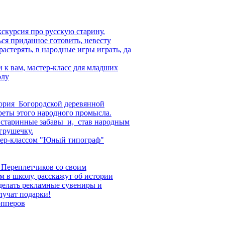
скурсия про русскую старину,
ься приданное готовить, невесту
растерять, в народные игры играть, да
и к вам, мастер-класс для младших
олу
тория Богородской деревянной
реты этого народного промысла.
 старинные забавы и, став народным
грушечку.
тер-классом "Юный типограф"
Переплетчиков со своим
м в школу, расскажут об истории
 делать рекламные сувениры и
лучат подарки!
опперов