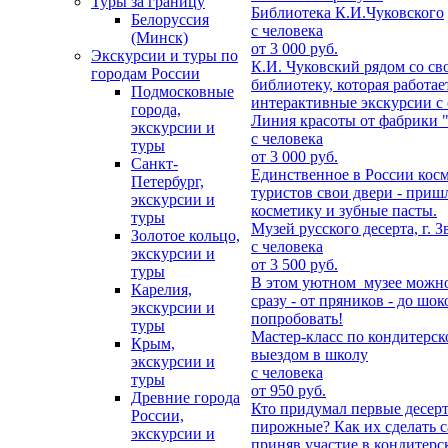
Туры за границу
Библиотека К.И.Чуковского
Белоруссия
с человека
(Минск)
от 3 000 руб.
Экскурсии и туры по
К.И. Чуковский рядом со св
городам России
библиотеку, которая работае
Подмосковные
интерактивные экскурсии с
города,
Линия красоты от фабрики 
экскурсии и
с человека
туры
от 3 000 руб.
Санкт-
Единственное в России косм
Петербург,
туристов свои двери - приш
экскурсии и
косметику и зубные пасты.
туры
Музей русского десерта, г. 
Золотое кольцо,
с человека
экскурсии и
от 3 500 руб.
туры
В этом уютном музее можно
Карелия,
сразу - от пряников - до шок
экскурсии и
попробовать!
туры
Мастер-класс по кондитерск
Крым,
выездом в школу
экскурсии и
с человека
туры
от 950 руб.
Древние города
Кто придумал первые десерт
России,
пирожные? Как их сделать с
экскурсии и
приняв участие в кондитерс