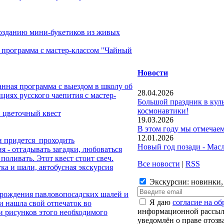
созданию мини-букетиков из живых
, программа с мастер-классом "Чайный
Новости
нная программа с выездом в школу об
28.04.2026
ициях русского чаепития с мастер-
Большой праздник в ку
космонавтики!
 цветочный квест
19.03.2026
В этом году мы отмечаем
12.01.2026
и придется проходить
Новый год позади - Мас
 - отгадывать загадки, любоваться
 поливать. Этот квест стоит свеч.
Все новости
|
RSS
ка и шали, автобусная экскурсия
Экскурсии: новинки,
 рождения павловопосадских шалей и
Я даю
согласие на о
и нашла свой отпечаток во
информационной рассылк
и рисунков этого необходимого
уведомлён о праве отозв