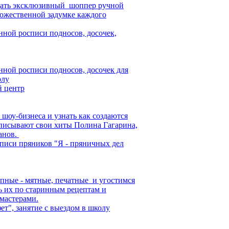
здать эксклюзивный шоппер ручной
дожественной задумке каждого
нной росписи подносов, досочек,
нной росписи подносов, досочек для
олу
 центр
 шоу-бизнеса и узнать как создаются
записывают свои хиты Полина Гагарина,
анов.
списи пряников "Я - пряничных дел
пные - мятные, печатные и угостимся
ь их по старинным рецептам и
мастерами.
ет", занятие с выездом в школу