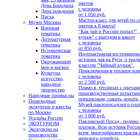
цветов
День Бородина
с человека
День рождения
от 1 050 руб.
Пасха
Мастер-класс для детей по 
Музеи Москвы
цветов к 8 марта!
Военная
"Как чай в Россию попал?" 
тематика
купаж" с выездом в школу
Литературная
с человека
тематика
от 850 руб.
Историческая
Интерактивная костюмирова
тематика
истории чая на Руси, о трад
Окружающий
классом "Чайный купаж".
мир и космос
Приключения в теплице или
Культура,
с человека
искусство,
от 2 500 руб.
народное
Прямо в теплицах с цветам
творчество
производственные испытания
Народные промыслы
прекрасным, сажать, копать,
Пешеходные
Музей павлопосадского плат
экскурсии и квесты
с человека
по Москве
от 3 800 руб.
Усадьбы России
Павловский Посад - родина
ЭКОТУРИЗМ
платков. Всю история Росси
Экскурсии на
всем многообразию красок 
производства
женского атрибута.