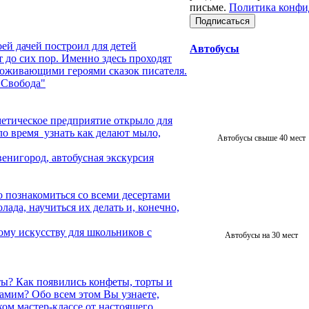
письме.
Политика конфи
оей дачей построил для детей
Автобусы
т до сих пор. Именно здесь проходят
 оживающими героями сказок писателя.
"Свобода"
етическое предприятие открыло для
ло время узнать как делают мыло,
Автобусы свыше 40 мест
Звенигород, автобусная экскурсия
 познакомиться со всеми десертами
олада, научиться их делать и, конечно,
ому искусству для школьников с
Автобусы на 30 мест
ы? Как появились конфеты, торты и
амим? Обо всем этом Вы узнаете,
ком мастер-классе от настоящего