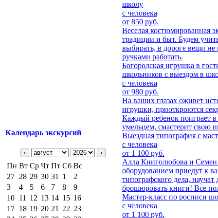
школу
с человека
от 850 руб.
Веселая костюмированная эк
традиции и быт. Будем учит
выбирать, в дороге вещи не 
ручками работать.
Богородская игрушка в гост
школьников с выездом в шк
с человека
от 980 руб.
На ваших глазах оживет ис
игрушки, приоткроются сек
Каждый ребенок поиграет в
умельцем, смастерит свою и
Календарь экскурсий
Выездная типография с мас
с человека
‹
›
от 1 100 руб.
Алла Книголюбова и Семен 
Пн
Вт
Ср
Чт
Пт
Сб
Вс
оборудованием приедут к ва
27
28
29
30
31
1
2
типографского дела, научат
3
4
5
6
7
8
9
брошюровать книги! Все по
Мастер-класс по росписи ш
10
11
12
13
14
15
16
с человека
17
18
19
20
21
22
23
от 1 100 руб.