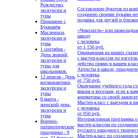
Рождество,
Составление букетов из кон
экскурсии и
созданию своими руками не
туры
подарка для друзей и близки
Прощание с
Букварём
«Чоколатль» или шоколадная
Масленица,
школу
экскурсии и
с человека
туры
от 1 150 руб.
1 сентября -
Оживающая на ваших глазах
День знаний,
с мастер-классом по изгото
экскурсии и
действо прямо в вашем клас
туры для
Артисты в школе, празднич
школьников.
с человека
12 апреля - День
от 750 руб.
космонавтики,
Окончание учебного года с
экскурсии и
ярким и веселым, если к ва
туры
аниматоры со своей зажига
8 марта -
Мастер-класс с выездом в 
женский день,
с человека
экскурсии и
от 950 руб.
туры
Интерактивная программа о
Военно-
мастер-классом по созданию
патриотические
русского народного творчес
праздники - 9
Мастер-класс по созданию 
мая, 23 февраля,