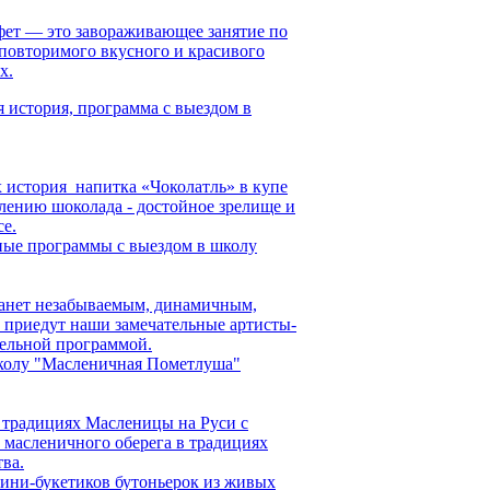
фет — это завораживающее занятие по
повторимого вкусного и красивого
х.
 история, программа с выездом в
 история напитка «Чоколатль» в купе
влению шоколада - достойное зрелище и
се.
ные программы с выездом в школу
танет незабываемым, динамичным,
м приедут наши замечательные артисты-
тельной программой.
школу "Масленичная Пометлуша"
 традициях Масленицы на Руси с
 масленичного оберега в традициях
тва.
мини-букетиков бутоньерок из живых