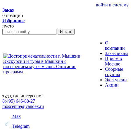
войти в систему
Заказ
0
позиций
Избранное
пусто
Искать
О
компании
Заказчикам
Приём в
Москве
Сборные
группы
Экскурсии
Акции
туда, где интересно!
8(495) 646-88-27
moscentre@yandex.ru
Max
Telegram