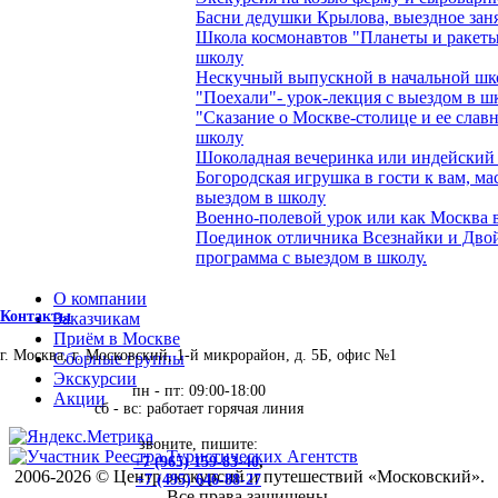
Басни дедушки Крылова, выездное зан
Школа космонавтов "Планеты и ракеты"
школу
Нескучный выпускной в начальной шк
"Поехали"- урок-лекция с выездом в ш
"Сказание о Москве-столице и ее слав
школу
Шоколадная вечеринка или индейский 
Богородская игрушка в гости к вам, м
выездом в школу
Военно-полевой урок или как Москва 
Поединок отличника Всезнайки и Двой
программа с выездом в школу.
О компании
Контакты
Заказчикам
Приём в Москве
г. Москва, г. Московский, 1-й микрорайон, д. 5Б, офис №1
Сборные группы
Экскурсии
пн - пт: 09:00-18:00
Акции
сб - вс: работает горячая линия
звоните, пишите:
+7 (965) 159-83-40
,
2006-2026 © Центр экскурсий и путешествий «Московский».
+7 (495) 646-88-27
Все права защищены.