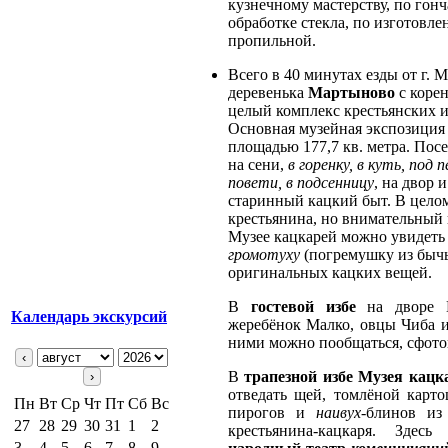
кузнечному мастерству, по гон
обработке стекла, по изготовл
пропильной.
Всего в 40 минутах езды от г.
деревенька
Мартыново
с коре
целый комплекс крестьянских и
Основная музейная экспозиция 
площадью 177,7 кв. метра. Посе
на сени,
в г
о
ренку, в куть, под п
пов
е
ти, в подс
е
нницу
, на двор 
старинный кацкий быт. В целом
крестьянина, но внимательный г
Музее кацкарей можно увидет
громот
у
ху
(погремушку из бычь
оригинальных кацких вещей.
В
гостевой избе
на дворе 
Календарь экскурсий
жеребёнок Малко, овцы Чиба и
ними можно пообщаться, сфотог
‹
В
трапезной избе Музея кацк
›
отведать щей, томлёной карт
Пн
Вт
Ср
Чт
Пт
Сб
Вс
пирогов и
наив
у
х
-блинов из
27
28
29
30
31
1
2
крестьянина-кацкаря. Здес
3
4
5
6
7
8
9