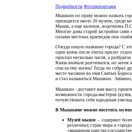
Подробности
Фоторепортажи
Мышкин по праву можно назвать гор
приходится около 20 музеев, среди 
Мыши, а еще валенок, водочника П.
Многие дома старой застройки сами 
силами местных краеведов они снаб
Откуда пошло название города? С этим
один князь после охоты прилег отдох
проспал несколько часов, а разбудила
Князь вначале разгневался, но зате
спасла ему жизнь! Тогда он собрал д
месте часовню во имя Святых Бориса 
и стал называться Мышкин. Забавно, 
Мышкин - доставит вам массу прият
возможности города-мастеров (кузня,
почувствовать себя народным умельц
В Мышкине можно посетить музеи
Музей мыши
- содержит боле
различных стран мира и городо
«мышином царстве-государстве»