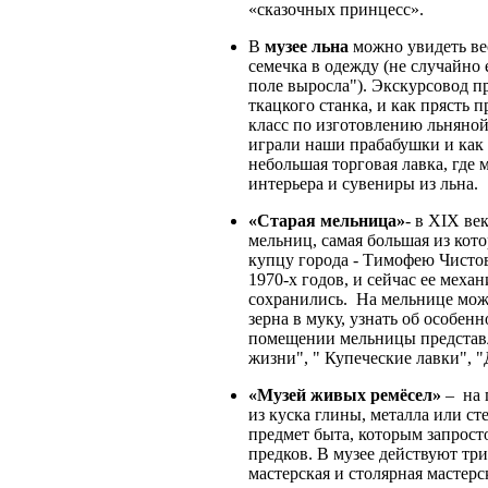
«сказочных принцесс».
В
музее льна
можно увидеть ве
семечка в одежду (не случайно 
поле выросла"). Экскурсовод п
ткацкого станка, и как прясть 
класс по изготовлению льняно
играли наши прабабушки и как 
небольшая торговая лавка, где
интерьера и сувениры из льна.
«Старая мельница»
- в XIX ве
мельниц, самая большая из кот
купцу города - Тимофею Чистов
1970-х годов, и сейчас ее мех
сохранились. На мельнице мож
зерна в муку, узнать об особен
помещении мельницы представ
жизни", " Купеческие лавки", 
«Музей живых ремёсел»
– на 
из куска глины, металла или ст
предмет быта, которым запрост
предков. В музее действуют три
мастерская и столярная мастерс