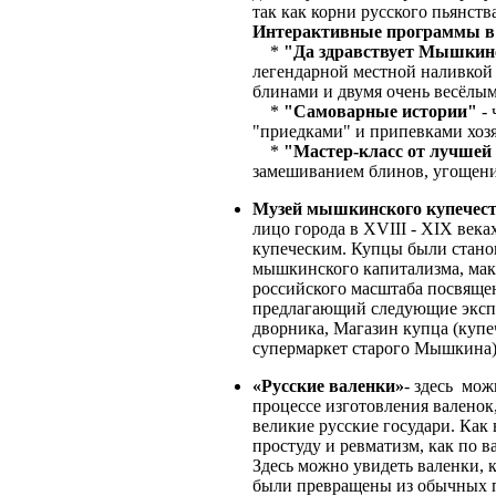
так как корни русского пьянст
Интерактивные программы в 
*
"Да здравствует Мышкин
легендарной местной наливкой 
блинами и двумя очень весёлы
*
"Самоварные истории"
- 
"приедками" и припевками хозя
*
"Мастер-класс от лучшей
замешиванием блинов, угощени
Музей мышкинского купечест
лицо города в XVIII - XIX век
купеческим. Купцы были стано
мышкинского капитализма, ма
российского масштаба посвяще
предлагающий следующие эксп
дворника, Магазин купца (купеч
супермаркет старого Мышкина)
«Русские валенки»
- здесь мож
процессе изготовления валенок,
великие русские государи. Как
простуду и ревматизм, как по 
Здесь можно увидеть валенки,
были превращены из обычных