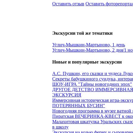
Оставить отзыв
Оставить фоторепорта
Экскурсии той же тематики
Углич-Мышкин-Мартыново, 1 день
Углич-Мышкин-Мартыново, 2 дня/1 но
Новые и популярные экскурсии
А.С. Пушкин, его сказки и чудеса Лук
Секреты бабушкиного сундука, интера
ШОУ-ИГРА "Тайны новогодних эпох"
ДРУГОЕ ДЕТСТВО ИММЕРСИВНАЯ
ЭКСКУРСИЯ
Иммерсивная историческая игра-экс
ПОТЕРЯННЫХ БУСИН"
Новогодняя программа в музее ватной
Пиратская ВЕЧЕРИНКА-КВЕСТ к окон
Малахитовая шкатулка Уральских сказ
в школу
Экскурсия на козью ферму и сыроварн