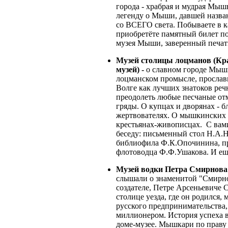
города - храбрая и мудрая Мыш
легенду о Мыши, давшей назва
со ВСЕГО света. Побываете в 
приобретёте памятный билет по
музея Мыши, заверенный печат
Музей столицы лоцманов (Кр
музей) -
о славном городе Мыш
лоцманском промысле, просла
Волге как лучших знатоков реч
преодолеть любые песчаные от
гряды. О купцах и дворянах - б
жертвователях. О мышкинских 
крестьянах-живописцах. С вам
беседу: письменный стол Н.А.Н
библиофила Ф.К.Опочинина, п
флотоводца Ф.Ф.Ушакова. И ещё
Музей водки Петра Смирнова
слышали о знаменитой "Смирнов
создателе, Петре Арсеньевиче С
столице уезда, где он родился
русского предпринимательства,
миллионером. История успеха в
доме-музее. Мышкари по праву 