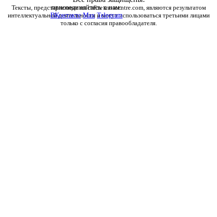
Тексты, представленные на сайте moscentre.com, являются результатом
присоединяйтесь к нам:
интеллектуальной деятельности и могут использоваться третьими лицами
ВКонтакте
Max
Telegram
только с согласия правообладателя.