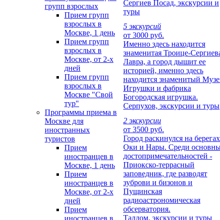
Сергиев Посад, экскурсии и
групп взрослых
туры
Прием групп
взрослых в
5 экскурсий
Москве, 1 день
от 3000 руб.
Прием групп
Именно здесь находится
взрослых в
знаменитая Троице-Сергиев
Москве, от 2-х
Лавра, а город дышит ее
дней
историей, именно здесь
Прием групп
находится знаменитый Муз
взрослых в
Игрушки и фабрика
Москве "Свой
Богородская игрушка.
тур"
Серпухов, экскурсии и туры
Программы приема в
2 экскурсии
Москве для
от 3500 руб.
иностранных
Город раскинулся на берегах
туристов
Оки и Нары. Среди основн
Прием
достопримечательностей -
иностранцев в
Приокско-террасный
Москве, 1 день
заповедник, где разводят
Прием
зуброви и бизонов и
иностранцев в
Пущинская
Москве, от 2-х
радиоастрономическая
дней
обсерватория.
Прием
Талдом, экскурсии и туры
иностранцев в