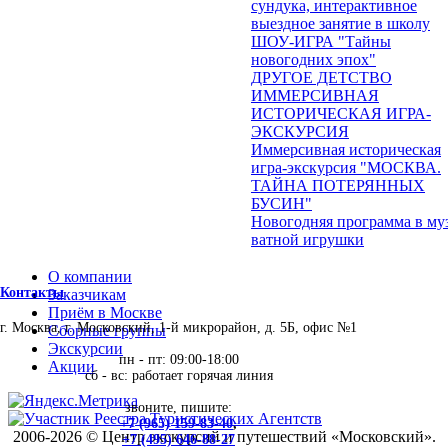
сундука, интерактивное
выездное занятие в школу
ШОУ-ИГРА "Тайны
новогодних эпох"
ДРУГОЕ ДЕТСТВО
ИММЕРСИВНАЯ
ИСТОРИЧЕСКАЯ ИГРА-
ЭКСКУРСИЯ
Иммерсивная историческая
игра-экскурсия "МОСКВА.
ТАЙНА ПОТЕРЯННЫХ
БУСИН"
Новогодняя программа в му
ватной игрушки
О компании
Контакты
Заказчикам
Приём в Москве
г. Москва, г. Московский, 1-й микрорайон, д. 5Б, офис №1
Сборные группы
Экскурсии
пн - пт: 09:00-18:00
Акции
сб - вс: работает горячая линия
звоните, пишите:
+7 (965) 159-83-40
,
2006-2026 © Центр экскурсий и путешествий «Московский».
+7 (495) 646-88-27