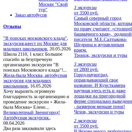
Москве "Свой
3 экскурсии
тур"
от 3500 руб.
Заказ автобусов
Самый северный город
Московской области, котор
Отзывы
по праву считают «столице
башмачного края», родиной
"В поисках московского клада",
писателя М.Е.Салтыкова-
экскурсия-квест по Москве для
Щедрина и журавлиным
младших школьников
,
20.05.2026
краем.
Школа 2110, 1 класс Большое
Троицк, экскурсии и туры
спасибо за безупречную
3 экскурсии
организацию экскурсии "В
от 2800 руб.
поисках Московского клада"!...
Город-наукоград,
Жила-была Москва, автобусная
оправдывающий свое
экскурсия для младших
название. И Кунсткамера
школьников
,
16.05.2026
научная здесь есть и даже
Хочу выразить огромную
лошадки на пригородной
благодарность за организацию и
ферме специально выведен
проведение экскурсии « Жила-
- размером меньше пони!
была Москва» Елене...
Чехов, экскурсии и туры
Великолепный Звенигород!
Автобусная экскурсия.
,
2 экскурсии
08.04.2026
от 3500 руб.
Два раза заказывали здесь
В Чехове много любопытны