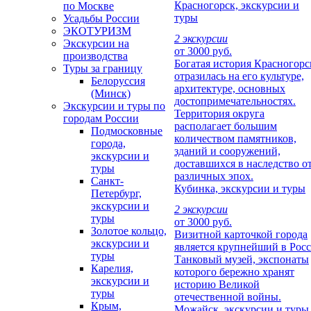
Красногорск, экскурсии и
по Москве
туры
Усадьбы России
ЭКОТУРИЗМ
2 экскурсии
Экскурсии на
от 3000 руб.
производства
Богатая история Красногорс
Туры за границу
отразилась на его культуре,
Белоруссия
архитектуре, основных
(Минск)
достопримечательностях.
Экскурсии и туры по
Территория округа
городам России
располагает большим
Подмосковные
количеством памятников,
города,
зданий и сооружений,
экскурсии и
доставшихся в наследство о
туры
различных эпох.
Санкт-
Кубинка, экскурсии и туры
Петербург,
экскурсии и
2 экскурсии
туры
от 3000 руб.
Золотое кольцо,
Визитной карточкой города
экскурсии и
является крупнейший в Рос
туры
Танковый музей, экспонаты
Карелия,
которого бережно хранят
экскурсии и
историю Великой
туры
отечественной войны.
Крым,
Можайск, экскурсии и туры