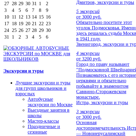
Дмитров, экскурсии и туры
27
28
29
30
31
1
2
3
4
5
6
7
8
9
5 экскурсий
10
11
12
13
14
15
16
от 3000 руб.
Обязательно посетите этот
17
18
19
20
21
22
23
уголок Подмосковья. Именн
24
25
26
27
28
29
30
здесь решалась судьба Моск
31
1
2
3
4
5
6
в 1941 году.
Звенигород, экскурсии и ту
4 экскурсии
от 3200 руб.
Город по праву называют
"Подмосковной Швейцарией
Экскурсии и туры
Познакомьтесь с его историе
церквями и обязательно
Лучшие экскурсии и туры
побывайте в знаменитом
для групп школьников и
Саввино-Сторожевском
взрослых
монастыре.
Автобусные
Истра, экскурсии и туры
экскурсии по Москве
Выездные занятия в
3 экскурсии
школы
от 3000 руб.
Мастер-классы
Основная
Праздничные и
достопримечательность Ист
сезонные
— Новоиерусалимский