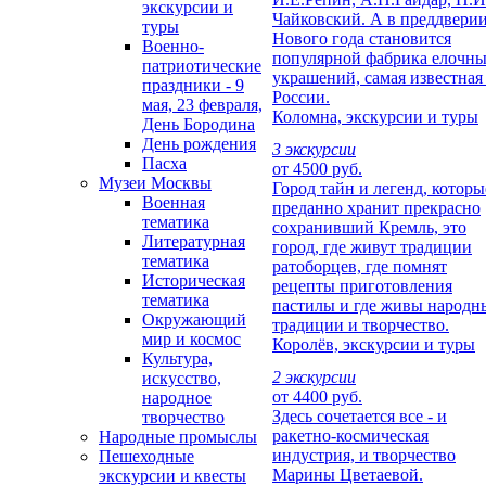
экскурсии и
Чайковский. А в преддвери
туры
Нового года становится
Военно-
популярной фабрика елочн
патриотические
украшений, самая известная
праздники - 9
России.
мая, 23 февраля,
Коломна, экскурсии и туры
День Бородина
День рождения
3 экскурсии
Пасха
от 4500 руб.
Музеи Москвы
Город тайн и легенд, которы
Военная
преданно хранит прекрасно
тематика
сохранивший Кремль, это
Литературная
город, где живут традиции
тематика
ратоборцев, где помнят
Историческая
рецепты приготовления
тематика
пастилы и где живы народн
Окружающий
традиции и творчество.
мир и космос
Королёв, экскурсии и туры
Культура,
2 экскурсии
искусство,
от 4400 руб.
народное
Здесь сочетается все - и
творчество
ракетно-космическая
Народные промыслы
индустрия, и творчество
Пешеходные
Марины Цветаевой.
экскурсии и квесты