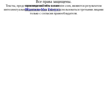
Все права защищены.
Тексты, представленные на сайте moscentre.com, являются результатом
присоединяйтесь к нам:
интеллектуальной деятельности и могут использоваться третьими лицами
ВКонтакте
Max
Telegram
только с согласия правообладателя.