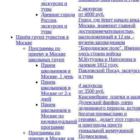
экскурсии и
2 экскурсии
туры
от 4000 руб.
Древние города
Город, где берет начало река
России,
Москва, знаменит главной
экскурсии и
достопримечательностью,
туры
расположенный в 12 км, -
Приём групп туристов в
музеем-заповедником
Москве
"Бородинское поле". Именн
Программы по
здесь стояли войска
приему в Москве
М.Кутузова и Наполеона в
школьных групп
далеком 1812 году.
Прием
Павловский Посад, экскурс
школьников в
и туры
Москве, 1 день
Прием
4 экскурсии
школьников в
от 3500 руб.
Москве от 2-х
Красивейшие платки и шал
дней
Дулевский фарфор, озеро
Прием
ледникового периода, истор
школьников в
богатая промыслами и
Москве по
героями, делает этот городо
индивидуальной
и пригороды просто
программе
уникальной жемчужиной
Программы по
Подмосковья.
приему в Москве для