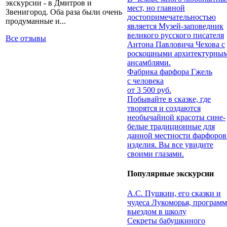
экскурсии - в Дмитров и
мест, но главной
Звенигород. Оба раза были очень
достопримечательностью
продуманные и...
является Музей-заповедник
великого русского писателя
Все отзывы
Антона Павловича Чехова с
роскошными архитектурны
ансамблями.
Фабрика фарфора Гжель
с человека
от 3 500 руб.
Побывайте в сказке, где
творятся и создаются
необычайной красоты сине-
белые традиционные для
данной местности фарфоро
изделия. Вы все увидите
своими глазами.
Популярные экскурсии
А.С. Пушкин, его сказки и
чудеса Лукоморья, программ
выездом в школу
Секреты бабушкиного