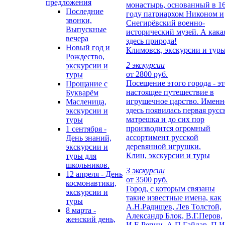
предложения
монастырь, основанный в 1
Последние
году патриархом Никоном и
звонки,
Снегирёвский военно-
Выпускные
исторический музей. А кака
вечера
здесь природа!
Новый год и
Климовск, экскурсии и тур
Рождество,
2 экскурсии
экскурсии и
от 2800 руб.
туры
Посещение этого города - эт
Прощание с
настоящее путешествие в
Букварём
игрушечное царство. Именн
Масленица,
здесь появилась первая русс
экскурсии и
матрешка и до сих пор
туры
производится огромный
1 сентября -
ассортимент русской
День знаний,
деревянной игрушки.
экскурсии и
Клин, экскурсии и туры
туры для
школьников.
3 экскурсии
12 апреля - День
от 3500 руб.
космонавтики,
Город, с которым связаны
экскурсии и
такие известные имена, как
туры
А.Н.Радищев, Лев Толстой,
8 марта -
Александр Блок, В.Г.Перов,
женский день,
И.Е.Репин, А.П.Гайдар, П.И