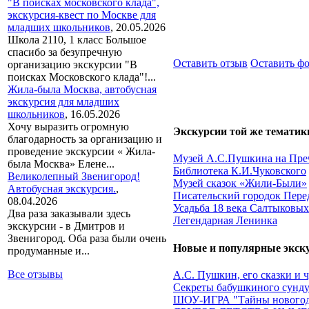
"В поисках московского клада",
экскурсия-квест по Москве для
младших школьников
,
20.05.2026
Школа 2110, 1 класс Большое
спасибо за безупречную
Оставить отзыв
Оставить ф
организацию экскурсии "В
поисках Московского клада"!...
Жила-была Москва, автобусная
экскурсия для младших
школьников
,
16.05.2026
Хочу выразить огромную
Экскурсии той же тематик
благодарность за организацию и
проведение экскурсии « Жила-
Музей А.С.Пушкина на Пре
была Москва» Елене...
Библиотека К.И.Чуковского
Великолепный Звенигород!
Музей сказок «Жили-Были»
Автобусная экскурсия.
,
Писательский городок Пере
08.04.2026
Усадьба 18 века Салтыковы
Два раза заказывали здесь
Легендарная Ленинка
экскурсии - в Дмитров и
Звенигород. Оба раза были очень
Новые и популярные экск
продуманные и...
Все отзывы
А.С. Пушкин, его сказки и 
Секреты бабушкиного сундук
ШОУ-ИГРА "Тайны новогод