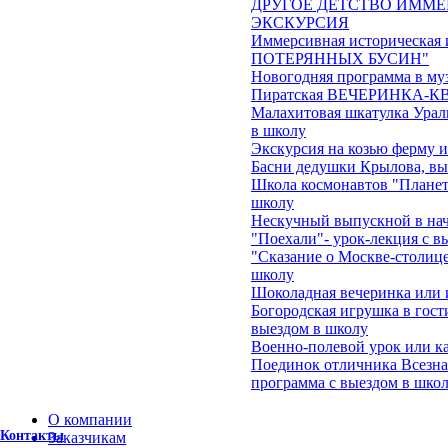
ДРУГОЕ ДЕТСТВО ИММЕ
ЭКСКУРСИЯ
Иммерсивная историческа
ПОТЕРЯННЫХ БУСИН"
Новогодняя программа в му
Пиратская ВЕЧЕРИНКА-КВЕ
Малахитовая шкатулка Ураль
в школу
Экскурсия на козью ферму 
Басни дедушки Крылова, вы
Школа космонавтов "Планеты
школу
Нескучный выпускной в на
"Поехали"- урок-лекция с в
"Сказание о Москве-столице
школу
Шоколадная вечеринка или 
Богородская игрушка в гост
выездом в школу
Военно-полевой урок или ка
Поединок отличника Всезна
программа с выездом в школ
О компании
Контакты
Заказчикам