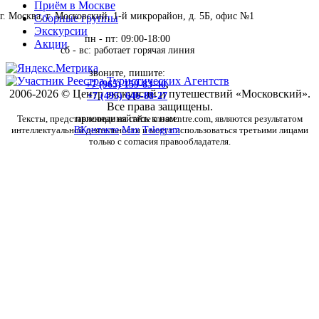
Приём в Москве
г. Москва, г. Московский, 1-й микрорайон, д. 5Б, офис №1
Сборные группы
Экскурсии
пн - пт: 09:00-18:00
Акции
сб - вс: работает горячая линия
звоните, пишите:
+7 (965) 159-83-40
,
2006-2026 © Центр экскурсий и путешествий «Московский».
+7 (495) 646-88-27
Все права защищены.
Тексты, представленные на сайте moscentre.com, являются результатом
присоединяйтесь к нам:
интеллектуальной деятельности и могут использоваться третьими лицами
ВКонтакте
Max
Telegram
только с согласия правообладателя.