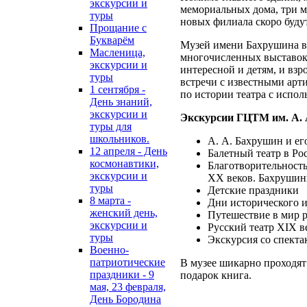
экскурсии и
мемориальных дома, три м
туры
новых филиала скоро буду
Прощание с
Букварём
Музей имени Бахрушина в
Масленица,
многочисленных выставок
экскурсии и
интересной и детям, и вз
туры
встречи с известными арти
1 сентября -
по истории театра с испо
День знаний,
экскурсии и
Экскурсии ГЦТМ им. А. 
туры для
школьников.
А. А. Бахрушин и ег
12 апреля - День
Балетный театр в Р
космонавтики,
Благотворительность
экскурсии и
XX веков. Бахруши
туры
Детские праздники
8 марта -
Дни исторического 
женский день,
Путешествие в мир 
экскурсии и
Русский театр XIX в
туры
Экскурсия со спекта
Военно-
патриотические
В музее шикарно проходят
праздники - 9
подарок книга.
мая, 23 февраля,
День Бородина