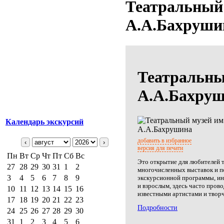
Театральный 
А.А.Бахруши
Театральны
А.А.Бахру
Календарь экскурсий
добавить в избранное
‹
›
версия для печати
Пн
Вт
Ср
Чт
Пт
Сб
Вс
Это открытие для любителей 
27
28
29
30
31
1
2
многочисленных выставок и 
3
4
5
6
7
8
9
экскурсионной программы, ин
и взрослым, здесь часто прово
10
11
12
13
14
15
16
известными артистами и творч
17
18
19
20
21
22
23
Подробности
24
25
26
27
28
29
30
31
1
2
3
4
5
6