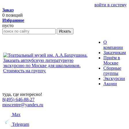
войти в систему
Заказ
0
позиций
Избранное
пусто
Искать
О
компании
Заказчикам
Приём в
Москве
Сборные
группы
Экскурсии
Акции
туда, где интересно!
8(495) 646-88-27
moscentre@yandex.ru
Max
Telegram