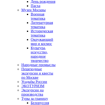
День рождения
Пасха
Музеи Москвы
Военная
тематика
Литературная
тематика
Историческая
тематика
Окружающий
мир и космос
Культура,
искусство,
народное
творчество
Народные промыслы
Пешеходные
экскурсии и квесты
по Москве
Усадьбы России
ЭКОТУРИЗМ
Экскурсии на
производства
Туры за границу
Белоруссия