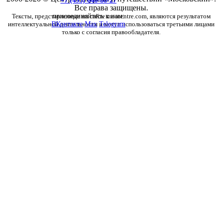
+7 (495) 646-88-27
Все права защищены.
Тексты, представленные на сайте moscentre.com, являются результатом
присоединяйтесь к нам:
интеллектуальной деятельности и могут использоваться третьими лицами
ВКонтакте
Max
Telegram
только с согласия правообладателя.