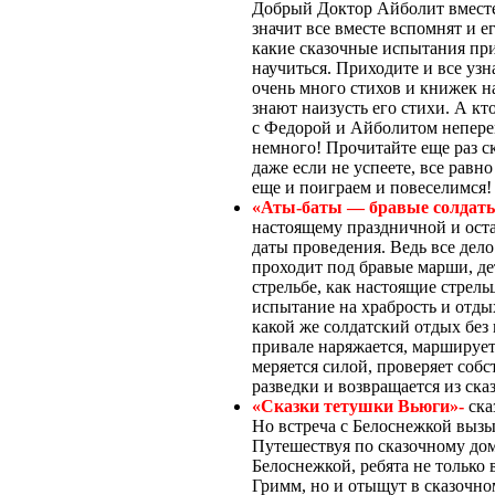
Добрый Доктор Айболит вместе
значит все вместе вспомнят и ег
какие сказочные испытания при
научиться. Приходите и все уз
очень много стихов и книжек на
знают наизусть его стихи. А кт
с Федорой и Айболитом непере
немного! Прочитайте еще раз с
даже если не успеете, все равн
еще и поиграем и повеселимся!
«Аты-баты — бравые солдаты
настоящему праздничной и оста
даты проведения. Ведь все дел
проходит под бравые марши, де
стрельбе, как настоящие стрель
испытание на храбрость и отды
какой же солдатский отдых без 
привале наряжается, марширует,
меряется силой, проверяет соб
разведки и возвращается из ск
«Сказки тетушки Вьюги»-
ска
Но встреча с Белоснежкой вызы
Путешествуя по сказочному дом
Белоснежкой, ребята не только
Гримм, но и отыщут в сказочно