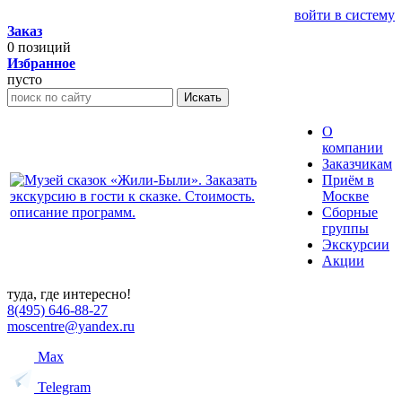
войти в систему
Заказ
0
позиций
Избранное
пусто
Искать
О
компании
Заказчикам
Приём в
Москве
Сборные
группы
Экскурсии
Акции
туда, где интересно!
8(495) 646-88-27
moscentre@yandex.ru
Max
Telegram