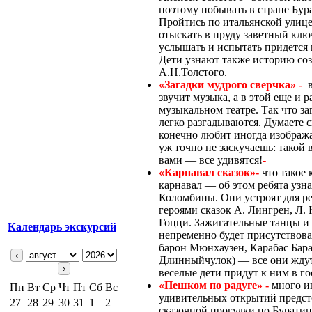
поэтому побывать в стране Бур
Пройтись по итальянской улице,
отыскать в пруду заветный клю
услышать и испытать придется 
Дети узнают также историю соз
А.Н.Толстого.
«Загадки мудрого сверчка» -
звучит музыка, а в этой еще и р
музыкальном театре. Так что за
легко разгадываются. Думаете 
конечно любит иногда изобража
уж точно не заскучаешь: такой 
вами — все удивятся!
-
«Карнавал сказок»-
что такое
карнавал — об этом ребята узн
Коломбины. Они устроят для ре
героями сказок А. Лингрен, Л. 
Гоцци. Зажигательные танцы и 
Календарь экскурсий
непременно будет присутствова
барон Мюнхаузен, Карабас Бараб
‹
Длинныйчулок) — все они ждут
›
веселые дети придут к ним в го
«Пешком по радуге» -
много и
Пн
Вт
Ср
Чт
Пт
Сб
Вс
удивительных открытий предст
27
28
29
30
31
1
2
сказочной прогулки по Буратини