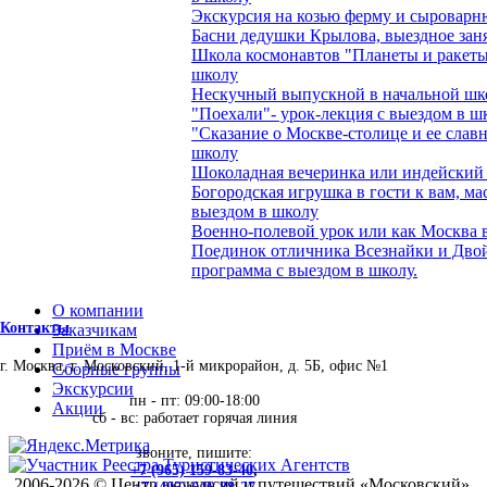
Экскурсия на козью ферму и сыроварн
Басни дедушки Крылова, выездное зан
Школа космонавтов "Планеты и ракеты"
школу
Нескучный выпускной в начальной шк
"Поехали"- урок-лекция с выездом в ш
"Сказание о Москве-столице и ее слав
школу
Шоколадная вечеринка или индейский 
Богородская игрушка в гости к вам, м
выездом в школу
Военно-полевой урок или как Москва 
Поединок отличника Всезнайки и Двой
программа с выездом в школу.
О компании
Контакты
Заказчикам
Приём в Москве
г. Москва, г. Московский, 1-й микрорайон, д. 5Б, офис №1
Сборные группы
Экскурсии
пн - пт: 09:00-18:00
Акции
сб - вс: работает горячая линия
звоните, пишите:
+7 (965) 159-83-40
,
2006-2026 © Центр экскурсий и путешествий «Московский».