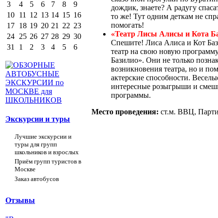
3
4
5
6
7
8
9
дождик, знаете? А радугу спаса
10
11
12
13
14
15
16
то же! Тут одним деткам не спр
помогать!
17
18
19
20
21
22
23
«Театр Лисы Алисы и Кота Б
24
25
26
27
28
29
30
Спешите! Лиса Алиса и Кот Ба
31
1
2
3
4
5
6
театр на свою новую программ
Базилио». Они не только познак
возникновения театра, но и по
актерские способности. Весел
интересные розыгрыши и смешн
программы.
Место проведения:
ст.м. ВВЦ, Парти
Экскурсии и туры
Лучшие экскурсии и
туры для групп
школьников и взрослых
Приём групп туристов в
Москве
Заказ автобусов
Отзывы