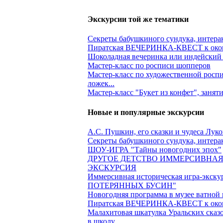
Экскурсии той же тематики
Секреты бабушкиного сундука, интера
Пиратская ВЕЧЕРИНКА-КВЕСТ к окон
Шоколадная вечеринка или индейский 
Мастер-класс по росписи шопперов
Мастер-класс по художественной роспи
ложек...
Мастер-класс "Букет из конфет", занят
Новые и популярные экскурсии
А.С. Пушкин, его сказки и чудеса Лук
Секреты бабушкиного сундука, интера
ШОУ-ИГРА "Тайны новогодних эпох"
ДРУГОЕ ДЕТСТВО ИММЕРСИВНАЯ
ЭКСКУРСИЯ
Иммерсивная историческая игра-экс
ПОТЕРЯННЫХ БУСИН"
Новогодняя программа в музее ватной
Пиратская ВЕЧЕРИНКА-КВЕСТ к окон
Малахитовая шкатулка Уральских сказ
в школу