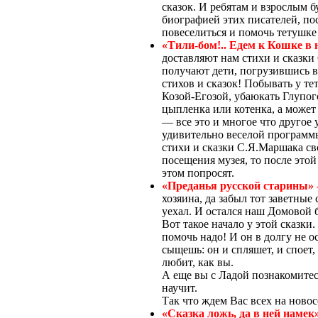
сказок. И ребятам и взрослым б
биографией этих писателей, по
повеселиться и помочь тетушке
«Тили-бом!.. Едем к Кошке в
доставляют нам стихи и сказки
получают дети, погрузившись 
стихов и сказок! Побывать у т
Козой-Егозой, убаюкать Глупо
цыпленка или котенка, а может 
— все это и многое что другое 
удивительно веселой программы
стихи и сказки С.Я.Маршака св
посещения музея, то после это
этом попросят.
«Преданья русской старины» 
хозяина, да забыл тот заветные 
уехал. И остался наш Домовой б
Вот такое начало у этой сказки
помочь надо! И он в долгу не ос
сыщешь: он и спляшет, и споет,
любит, как вы.
А еще вы с Ладой познакомитес
научит.
Так что ждем Вас всех на ново
«Сказка ложь, да в ней намек»