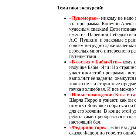
Тематика экскурсий:
«Лукоморье»
- никому не надо
эта программа. Конечно Алекс
чудесным сказкам! Дети познако
вместе с Царевной Лебедью всп
А.С. Пушкин, и знакомые с ранн
совсем нетрудно даже маленьким
взрослых много интересного ра
путешествия
«В гостях у Бабы-Яги»-
кому н
избушке Бабы- Яги! Но страшно
участники этой программы встр
выполнят ее задания, окажутся 
только нет: и старинные предмет
печка волшебная. И все можно 
«Новые похождения Кота в са
Шарля Перро и узнают, как он 
помогут Золушке собраться на б
для его хозяина. В конце этой
ребята сами преобразятся в ска
настоящий бал.
«Федорино горе» -
если вы дум
сказке Федорино горе, то ошибе