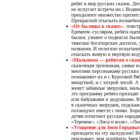
ребят в мир русских сказок. Д
не испугает встреча ни с Водян
преодолеют множество препятс
Прекрасной отыскать волшебно
«От былины к сказке» -
повст
Еремеем -гусляром, ребята оцен
былин, узнают о подвигах был
тяжелые богатырские доспехи,
названия. И нелегкие испытан
отыскать живую и мертвую воду
«Малышам — ребятам о сказо
сказочным тропинкам, самые юн
многими персонажами русских 
познакомит их и с Курочкой Ряб
мишуткой, и с хитрой лисой. А 
живут забавные зверушки, мал
эту программу ребята приходят
или бабушками и дедушками. В
в сказочных зверушек, подскажу
потанцуют вместе с ними. Хоро
детям почитают русские народн
«Теремок», «Лиса и волк», «Ли
«Угощение для Змея Горыныч
приходите на эту экскурсию! И
придумает, чем задобрить Змея