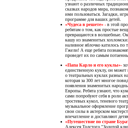
узнают о различных традицион
сказках народов мира, познако
ими пользоваться. Загадки, игр
программе для ваших детей.
«Чудеса в решете» -
в этой пр
ребятам о том, как простые вещ
превращаются в волшебные. Ока
кашу из знаменитых хохломски
наливное яблочко катилось по 
Гжели! А еще ребята познакомят
проведет их по самым потаенн
«Папа Карло и его куклы»-
хо
единственную куклу, он может 
о театральных куклах разных н
которая за 300 лет многое пови
появления знаменитых народны
Европы. Ребята узнают, что ку
сами попробуют себя в роли ак
тростевых кукол, теневого теат
музыкальное оформление прогр
свои силы в актерском мастерс
впечатление и доставляют детя
«Путешествие по стране Бура
Алексея Толстого "Золотой кл