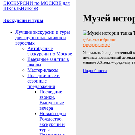
Музей исто
Экскурсии и туры
Лучшие экскурсии и туры
для групп школьников и
добавить в избранное
взрослых
версия для печати
Автобусные
Уникальный и единственный в
экскурсии по Москве
целиком посвященный легенд
Выездные занятия в
машине ХХ века – среднему та
школы
Мастер-классы
Подробности
Праздничные и
сезонные
предложения
Последние
звонки,
Выпускные
вечера
Новый год и
Рождество,
экскурсии и
туры