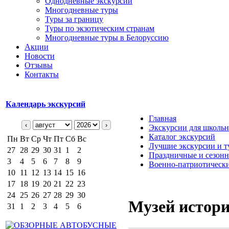
Однодневные экскурсии
Многодневные туры
Туры за границу
Туры по экзотическим странам
Многодневные туры в Белоруссию
Акции
Новости
Отзывы
Контакты
Календарь экскурсий
Главная
‹
›
Экскурсии для школьн
Каталог экскурсий
Пн
Вт
Ср
Чт
Пт
Сб
Вс
Лучшие экскурсии и т
27
28
29
30
31
1
2
Праздничные и сезон
3
4
5
6
7
8
9
Военно-патриотические
10
11
12
13
14
15
16
17
18
19
20
21
22
23
24
25
26
27
28
29
30
Музей истори
31
1
2
3
4
5
6