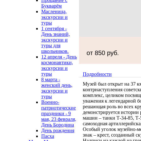
Прощание с
Букварём
Масленица,
экскурсии и
туры
1 сентября -
День знаний,
экскурсии и
туры для
школьников.
от 850 руб.
12 апреля - День
космонавтики,
экскурсии и
туры
Подробности
8 марта -
Музей был открыт на 37 км
женский день,
контрнаступления советск
экскурсии и
комплекс, целиком посвящ
туры
уважения к легендарной б
Военно-
решающая роль во всех к
патриотические
демонстрируется истории 
праздники - 9
машин – танки Т-34-85, Т-
мая, 23 февраля,
самоходная артиллерийска
День Бородина
Особый уголок музейно-м
День рождения
знак – крест, созданный 
Пасха
Надписи на каждой из гран