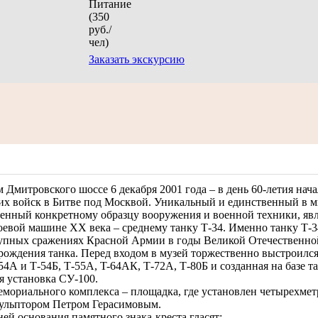
Заказать экскурсию
 Дмитровского шоссе 6 декабря 2001 года – в день 60-летия нача
их войск в Битве под Москвой. Уникальный и единственный в 
енный конкретному образцу вооружения и военной техники, яв
оевой машине ХХ века – среднему танку Т-34. Именно танку Т-
рупных сражениях Красной Армии в годы Великой Отечественно
рождения танка. Перед входом в музей торжественно выстроился
54А и Т-54Б, Т-55А, T-64АК, Т-72А, Т-80Б и созданная на базе т
я установка СУ-100.
емориального комплекса – площадка, где установлен четырехме
скульптором Петром Герасимовым.
ей основания памятного знака-креста гласят: