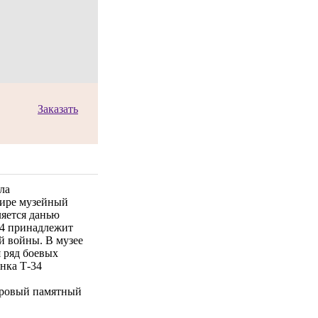
Заказать
ла
мире музейный
ляется данью
34 принадлежит
й войны. В музее
 ряд боевых
анка Т-34
тровый памятный