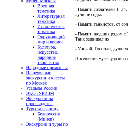
Музеи Москвы
Военная
- Памяти создателей Т–34,
тематика
лучшие годы.
Литературная
тематика
- Памяти танкистов, от со
Историческая
тематика
- Памяти шедших рядом с 
Окружающий
Танк защищал их.
мир и космос
Культура,
- Упокой, Господи, души у
искусство,
народное
Посещение музея удачно со
творчество
Народные промыслы
Пешеходные
экскурсии и квесты
по Москве
Усадьбы России
ЭКОТУРИЗМ
Экскурсии на
производства
Туры за границу
Белоруссия
(Минск)
Экскурсии и туры по