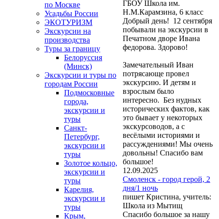
ГБОУ Школа им.
по Москве
Н.М.Карамзина, 6 класс
Усадьбы России
Добрый день! 12 сентября
ЭКОТУРИЗМ
побывали на экскурсии в
Экскурсии на
Печатном дворе Ивана
производства
федорова. Здорово!
Туры за границу
Белоруссия
Замечательный Иван
(Минск)
потрясающе провел
Экскурсии и туры по
экскурсию. И детям и
городам России
взрослым было
Подмосковные
интересно. Без нудных
города,
исторических фактов, как
экскурсии и
это бывает у некоторых
туры
экскурсоводов, а с
Санкт-
весёлыми историями и
Петербург,
рассуждениями! Мы очень
экскурсии и
довольны! Спасибо вам
туры
большое!
Золотое кольцо,
12.09.2025
экскурсии и
Смоленск - город герой, 2
туры
дня/1 ночь
Карелия,
пишет Кристина, учитель:
экскурсии и
Школа из Мытищ
туры
Спасибо большое за нашу
Крым,