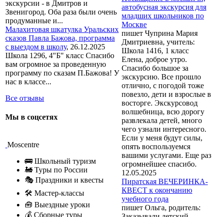
экскурсии - в Дмитров и
автобусная экскурсия для
Звенигород. Оба раза были очень
младших школьников по
продуманные и...
Москве
Малахитовая шкатулка Уральских
пишет Чуприна Мария
сказов Павла Бажова, программа
Дмитриевна, учитель:
с выездом в школу
,
26.12.2025
Школа 1416, 1 класс
Школа 1296, 4"Б" класс Спасибо
Елена, доброе утро.
вам огромное за проведенную
Спасибо большое за
программу по сказам П.Бажова! У
экскурсию. Все прошло
нас в классе...
отлично, с погодой тоже
повезло, дети и взрослые в
Все отзывы
восторге. Экскурсовод
волшебница, всю дорогу
Мы в соцсетях
развлекала детей, много
чего узнали интересного.
Если у меня будут силы,
Moscentre
опять воспользуемся
вашими услугами. Еще раз
🚌 Школьный туризм
огромнейшее спасибо.
🚂 Туры по России
12.05.2025
🎭 Праздники и квесты
Пиратская ВЕЧЕРИНКА-
КВЕСТ к окончанию
🛠 Мастер-классы
учебного года
🧰 Выездные уроки
пишет Ольга, родитель:
💰 Сборные туры
Заказывали детский