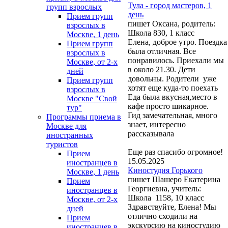
Тула - город мастеров, 1
групп взрослых
день
Прием групп
пишет Оксана, родитель:
взрослых в
Школа 830, 1 класс
Москве, 1 день
Елена, доброе утро. Поездка
Прием групп
была отличная. Все
взрослых в
понравилось. Приехали мы
Москве, от 2-х
в около 21.30. Дети
дней
довольны. Родители уже
Прием групп
хотят еще куда-то поехать
взрослых в
Еда была вкусная,место в
Москве "Свой
кафе просто шикарное.
тур"
Гид замечательная, много
Программы приема в
знает, интересно
Москве для
рассказывала
иностранных
туристов
Еще раз спасибо огромное!
Прием
15.05.2025
иностранцев в
Киностудия Горького
Москве, 1 день
пишет Шашеро Екатерина
Прием
Георгиевна, учитель:
иностранцев в
Школа 1158, 10 класс
Москве, от 2-х
Здравствуйте, Елена! Мы
дней
отлично сходили на
Прием
экскурсию на киностудию
иностранцев в