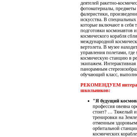
деятелей ракетно-космиче
фотоматериалы, предметы
фалеристики, произведени
искусства. В специальных
которые включают в себя 
подготовки космонавтов и
космического корабля сбл
международной космическо
вертолета. В музее наход
управления полетами, гд
космическую станцию в ре
экипажем. Интерактивная 
панорамным стереоизобра
обучающий класс, выполн
РЕКОМЕНДУЕМ интерак
школьников:
"Я будущий космон
профессия овеяна ор
стоит? … Тяжелый и
тренировки на Земле.
отменным здоровьем
орбитальной станци
космических корабл