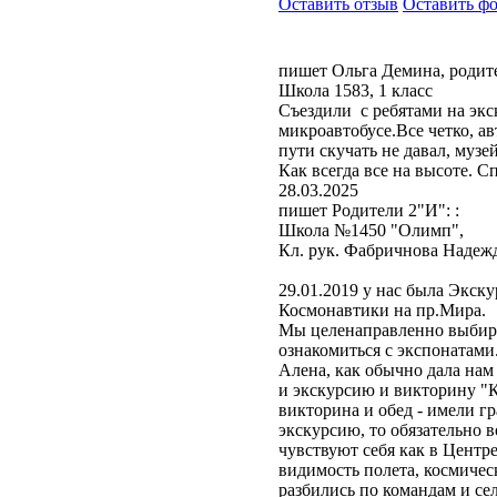
Оставить отзыв
Оставить ф
пишет Ольга Демина, родите
Школа 1583, 1 класс
Съездили с ребятами на экс
микроавтобусе.Все четко, а
пути скучать не давал, музе
Как всегда все на высоте. С
28.03.2025
пишет Родители 2"И": :
Школа №1450 "Олимп",
Кл. рук. Фабричнова Надеж
29.01.2019 у нас была Экск
Космонавтики на пр.Мира.
Мы целенаправленно выбира
ознакомиться с экспонатам
Алена, как обычно дала н
и экскурсию и викторину "К
викторина и обед - имели гр
экскурсию, то обязательно
чувствуют себя как в Центр
видимость полета, космичес
разбились по командам и се