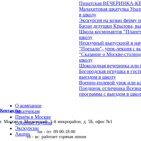
Пиратская ВЕЧЕРИНКА-КВЕ
Малахитовая шкатулка Ураль
в школу
Экскурсия на козью ферму 
Басни дедушки Крылова, вы
Школа космонавтов "Планеты
школу
Нескучный выпускной в на
"Поехали"- урок-лекция с в
"Сказание о Москве-столице
школу
Шоколадная вечеринка или 
Богородская игрушка в гост
выездом в школу
Военно-полевой урок или ка
Поединок отличника Всезна
программа с выездом в школ
О компании
Контакты
Заказчикам
Приём в Москве
г. Москва, г. Московский, 1-й микрорайон, д. 5Б, офис №1
Сборные группы
Экскурсии
пн - пт: 09:00-18:00
Акции
сб - вс: работает горячая линия