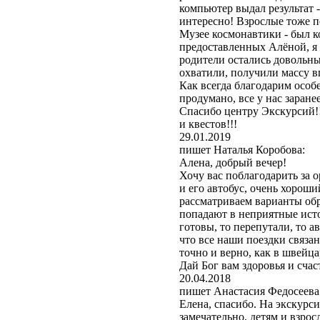
компьютер выдал результат -
интересно! Взрослые тоже 
Музее космонавтики - был 
предоставленных Алёной, я 
родители остались довольны
охватили, получили массу в
Как всегда благодарим особ
продумано, все у нас заране
Спасибо центру Экскурсий!
и квестов!!!
29.01.2019
пишет Наталья Коробова:
Алена, добрый вечер!
Хочу вас поблагодарить за 
и его автобус, очень хороши
рассматриваем варианты обр
попадают в неприятные исто
готовы, то перепутали, то ав
что все наши поездки связа
точно и верно, как в швейца
Дай Бог вам здоровья и счаст
20.04.2018
пишет Анастасия Федосеева
Елена, спасибо. На экскурс
замечательно, детям и взро