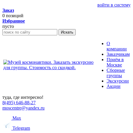
войти в систему
Заказ
0
позиций
Избранное
пусто
Искать
О
компании
Заказчикам
Приём в
Москве
Сборные
группы
Экскурсии
Акции
туда, где интересно!
8(495) 646-88-27
moscentre@yandex.ru
Max
Telegram