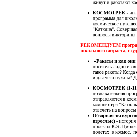
живут и работают ко
КОСМОТРЕК
- инт
программа для школь
космическое путешес
"Катюша". Совершая 
вопросы викторины.
РЕКОМЕНДУЕМ программы
школьного возраста, сту
«Ракеты и как они 
носитель - одно из
такое ракеты? Когда
и для чего нужны? Д
КОСМОТРЕК (1-11 к
познавательная прог
отправляются в косм
компьютера "Катюша
отвечать на вопросы
Обзорная экскурсия
взрослые)
- история
проекты К.Э. Циолко
полетах в космос, п