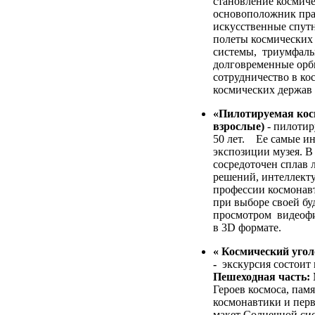
становление космиче
основоположник пра
искусственные спутн
полеты космических
системы, триумфаль
долговременные орб
сотрудничество в ко
космических держав 
«Пилотируемая косм
взрослые)
- пилотир
50 лет. Ее самые и
экспозиции музея. В
сосредоточен сплав 
решений, интеллект
профессии космонав
при выборе своей б
просмотром видеофи
в 3D формате.
« Космический угол
-
экскурсия состоит
Пешеходная часть:
Героев космоса, па
космонавтики и перв
макет Солнечной си