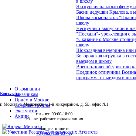
в школу
Экскурсия на козью ферму 
Басни дедушки Крылова, вы
Школа космонавтов "Планеты
школу
Нескучный выпускной в на
"Поехали"- урок-лекция с в
"Сказание о Москве-столице
школу
Шоколадная вечеринка или 
Богородская игрушка в гост
выездом в школу
Военно-полевой урок или ка
Поединок отличника Всезна
программа с выездом в школ
О компании
Контакты
Заказчикам
Приём в Москве
г. Москва, г. Московский, 1-й микрорайон, д. 5Б, офис №1
Сборные группы
Экскурсии
пн - пт: 09:00-18:00
Акции
сб - вс: работает горячая линия
звоните, пишите:
+7 (965) 159-83-40
,