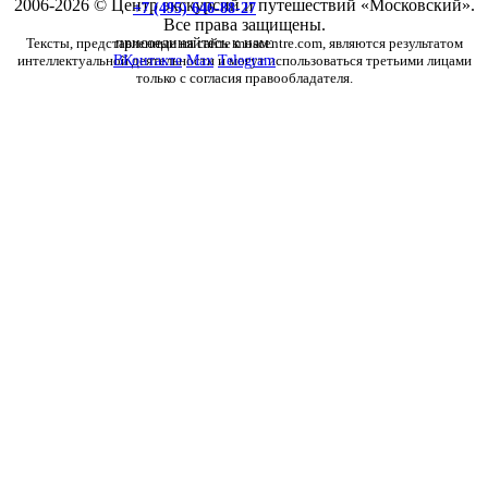
2006-2026 © Центр экскурсий и путешествий «Московский».
+7 (495) 646-88-27
Все права защищены.
Тексты, представленные на сайте moscentre.com, являются результатом
присоединяйтесь к нам:
интеллектуальной деятельности и могут использоваться третьими лицами
ВКонтакте
Max
Telegram
только с согласия правообладателя.