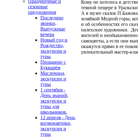
Праздничные и
Кому не хотелось в детств
сезонные
темной пещере в Уральски
предложения
А в музее сказок П.Бажова
Последние
хозяйкой Медной горы, кот
звонки,
и об особенностях его сказ
Выпускные
палехские художники. Де
вечера
жителей и необыкновенной
Новый год и
самоцветы, а если они вы
Рождество,
окажутся прямо в ее покоя
экскурсии и
увлекательный мастер-кла
туры
Прощание с
Букварём
Масленица,
экскурсии и
туры
1 сентября -
День знаний,
экскурсии и
туры для
школьников.
12 апреля - День
космонавтики,
экскурсии и
туры