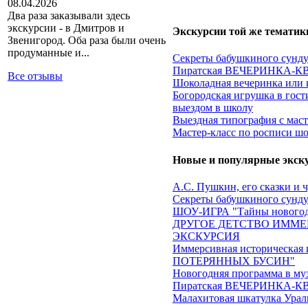
08.04.2026
Два раза заказывали здесь
экскурсии - в Дмитров и
Экскурсии той же тематик
Звенигород. Оба раза были очень
продуманные и...
Секреты бабушкиного сундук
Пиратская ВЕЧЕРИНКА-КВЕ
Все отзывы
Шоколадная вечеринка или 
Богородская игрушка в гост
выездом в школу
Выездная типография с мас
Мастер-класс по росписи ш
Новые и популярные экск
А.С. Пушкин, его сказки и 
Секреты бабушкиного сундук
ШОУ-ИГРА "Тайны новогод
ДРУГОЕ ДЕТСТВО ИММЕ
ЭКСКУРСИЯ
Иммерсивная историческа
ПОТЕРЯННЫХ БУСИН"
Новогодняя программа в му
Пиратская ВЕЧЕРИНКА-КВЕ
Малахитовая шкатулка Ураль