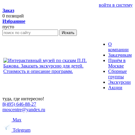
войти в систему
Заказ
0
позиций
Избранное
пусто
Искать
О
компании
Заказчикам
Приём в
Москве
Сборные
группы
Экскурсии
Акции
туда, где интересно!
8(495) 646-88-27
moscentre@yandex.ru
Max
Telegram