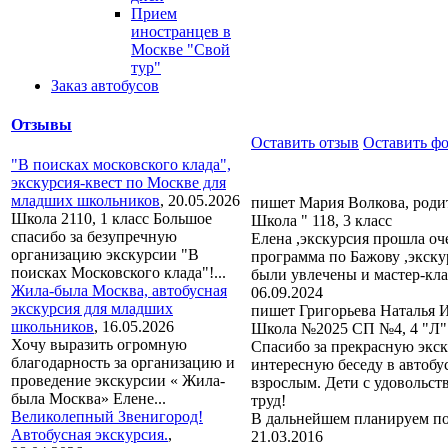
Прием
иностранцев в
Москве "Свой
тур"
Заказ автобусов
Отзывы
Оставить отзыв
Оставить ф
"В поисках московского клада",
экскурсия-квест по Москве для
младших школьников
,
20.05.2026
пишет Мария Волкова, роди
Школа 2110, 1 класс Большое
Школа " 118, 3 класс
спасибо за безупречную
Елена ,экскурсия прошла оч
организацию экскурсии "В
программа по Бажову ,экску
поисках Московского клада"!...
были увлечены и мастер-кла
Жила-была Москва, автобусная
06.09.2024
экскурсия для младших
пишет Григорьева Наталья 
школьников
,
16.05.2026
Школа №2025 СП №4, 4 "Л" 
Хочу выразить огромную
Спасибо за прекрасную экск
благодарность за организацию и
интересную беседу в автобу
проведение экскурсии « Жила-
взрослым. Дети с удовольст
была Москва» Елене...
труд!
Великолепный Звенигород!
В дальнейшем планируем по
Автобусная экскурсия.
,
21.03.2016