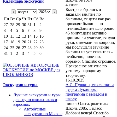
Школа № 1514
Календарь экскурсий
4 класс
Быстро собрались и
‹
›
заказали занятие по
Пн
Вт
Ср
Чт
Пт
Сб
Вс
былинам, тк дети как раз
проходят былины по
27
28
29
30
31
1
2
чтению.Занятие шло ровно
3
4
5
6
7
8
9
45 минут.дети активно
10
11
12
13
14
15
16
принимали участие, тянули
17
18
19
20
21
22
23
руки, отвечали на вопросы,
мы послушали звучание
24
25
26
27
28
29
30
былины из уст сказителя -
31
1
2
3
4
5
6
необычно, полезно,
образно. Спасибо огромное.
Прекрасное занятие по
устному народному
творчеству.
16.10.2025
Экскурсии и туры
А.С. Пушкин, его сказки и
чудеса Лукоморья,
программа с выездом в
Лучшие экскурсии и туры
школу
для групп школьников и
пишет Ольга, родитель:
взрослых
Школа 2085, 1 класс
Автобусные
Добрый вечер! Спасибо
экскурсии по Москве