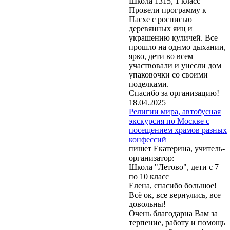
Школа 1315, 1 класс
Провели программу к
Пасхе с росписью
деревянных яиц и
украшению куличей. Все
прошло на однмо дыхании,
ярко, дети во всем
участвовали и унесли дом
упаковочки со своими
поделками.
Спасибо за организацию!
18.04.2025
Религии мира, автобусная
экскурсия по Москве с
посещением храмов разных
конфессий
пишет Екатерина, учитель-
организатор:
Школа "Летово", дети с 7
по 10 класс
Елена, спасибо большое!
Всё ок, все вернулись, все
довольны!
Очень благодарна Вам за
терпение, работу и помощь