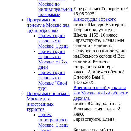
Москве по
Еще раз спасибо огромное!
индивидуальной
15.05.2025
программе
Киностудия Горького
Программы по
пишет Шашеро Екатерина
приему в Москве для
Георгиевна, учитель:
групп взрослых
Школа 1158, 10 класс
Прием групп
Здравствуйте, Елена! Мы
взрослых в
отлично сходили на
Москве, 1 день
экскурсию на киностудию
Прием групп
им.Горького сегодня! Всё
взрослых в
отлично! Ребятам
Москве, от 2-х
понравился мастер-
дней
класс. А мне - особенно!
Прием групп
Спасибо Вам!!!
взрослых в
14.05.2025
Москве "Свой
Военно-полевой урок или
тур"
как Москва в 41-м оборону
Программы приема в
держала
Москве для
пишет Юлия, родитель:
иностранных
Вешняковская школа, 2
туристов
класс
Прием
Здравствуйте, Елена.
иностранцев в
Москве, 1 день
Большое спасибо за
Прием