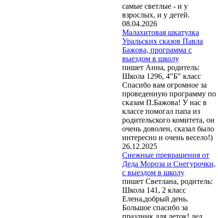
самые светлые - и у
взрослых, и у детей.
08.04.2026
Малахитовая шкатулка
Уральских сказов Павла
Бажова, программа с
выездом в школу
пишет Анна, родитель:
Школа 1296, 4"Б" класс
Спасибо вам огромное за
проведенную программу по
сказам П.Бажова! У нас в
классе помогал папа из
родительского комитета, он
очень доволен, сказал было
интересно и очень весело!)
26.12.2025
Снежные превращения от
Деда Мороза и Снегурочки,
с выездом в школу
пишет Светлана, родитель:
Школа 141, 2 класс
Елена,добрый день.
Большое спасибо за
праздник для деток! дед