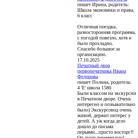
пишет Ирина, родитель:
Школа экономики и права,
6 класс
Отличная поездка,
разносторонняя программа,
с погодой повезло, хотя и
было прохладно.
Спасибо большое за
организацию.
17.10.2025
Печатный двор
первопечатника Ивана
Федорова
пишет Полина, родитель:
4 'Е' школа 1580
Были классом на экскурсии
в Печатном дворе. Очень
интересно и познавательно
было) Экскурсовод очень
живой, держит интерес у
детей. А уж когда дело
дошло до письма
перьями...просто восторг!!
От души рекомендую!