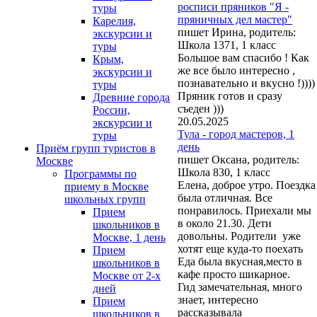
росписи пряников "Я -
туры
пряничных дел мастер"
Карелия,
пишет Ирина, родитель:
экскурсии и
Школа 1371, 1 класс
туры
Большое вам спасибо ! Как
Крым,
же все было интересно ,
экскурсии и
познавательно и вкусно !))))
туры
Пряник готов и сразу
Древние города
съеден )))
России,
20.05.2025
экскурсии и
Тула - город мастеров, 1
туры
день
Приём групп туристов в
пишет Оксана, родитель:
Москве
Школа 830, 1 класс
Программы по
Елена, доброе утро. Поездка
приему в Москве
была отличная. Все
школьных групп
понравилось. Приехали мы
Прием
в около 21.30. Дети
школьников в
довольны. Родители уже
Москве, 1 день
хотят еще куда-то поехать
Прием
Еда была вкусная,место в
школьников в
кафе просто шикарное.
Москве от 2-х
Гид замечательная, много
дней
знает, интересно
Прием
рассказывала
школьников в