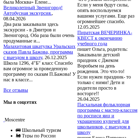
была Москва» Елене...
Если у меня будут силы,
Великолепный Звенигород!
опять воспользуемся
Автобусная экскурсия.
,
вашими услугами. Еще раз
08.04.2026
огромнейшее спасибо.
Два раза заказывали здесь
12.05.2025
экскурсии - в Дмитров и
Пиратская ВЕЧЕРИНКА-
Звенигород. Оба раза были очень
КВЕСТ к окончанию
продуманные и...
учебного года
Малахитовая шкатулка Уральских
пишет Ольга, родитель:
сказов Павла Бажова, программа
Заказывали детский
с выездом в школу
,
26.12.2025
праздник с Джеком
Школа 1296, 4"Б" класс Спасибо
Воробьем на день
вам огромное за проведенную
рождения. Это что-то!
программу по сказам П.Бажова! У
Если нужен праздник- то
нас в классе...
только с ними! Дети и
родители просто в
Все отзывы
восторге!!
26.04.2025
Мы в соцсетях
Пасхальная фольклорная
программа с мастер-классом
по росписи яиц и
Moscentre
украшению куличей для
школьников, с выездом в
🚌 Школьный туризм
школу
🚂 Туры по России
пишет Елена Петровна