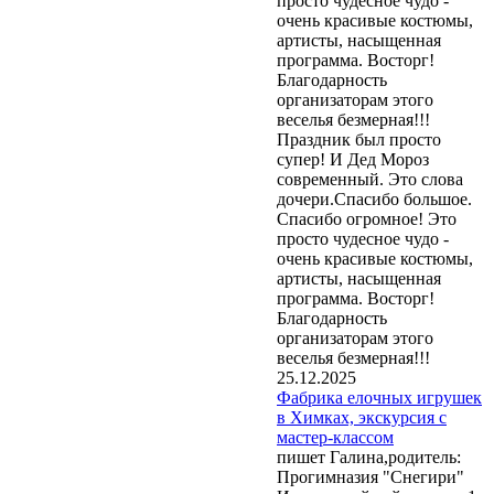
просто чудесное чудо -
очень красивые костюмы,
артисты, насыщенная
программа. Восторг!
Благодарность
организаторам этого
веселья безмерная!!!
Праздник был просто
супер! И Дед Мороз
современный. Это слова
дочери.Спасибо большое.
Спасибо огромное! Это
просто чудесное чудо -
очень красивые костюмы,
артисты, насыщенная
программа. Восторг!
Благодарность
организаторам этого
веселья безмерная!!!
25.12.2025
Фабрика елочных игрушек
в Химках, экскурсия с
мастер-классом
пишет Галина,родитель:
Прогимназия "Снегири"