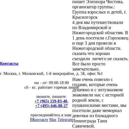
пишет Элеонора Чистова,
организатор группы.:
Группа взрослых и детей, г.
Красногорск
4 дня мы путешествовали
по Владимирской и
Нижегородской областям. В
1 день посетили г.Гороховец
и еще 3 дня провели в
Нижегородской области.
сказать что хорошо
съездили ничего не сказать.
Все было просто
Контакты
замечательно.
г. Москва, г. Московский, 1-й микрорайон, д. 5Б, офис №1
Нам очень повезло с
пн - пт: 09:00-18:00
гидами, которые очень
сб - вс: работает горячая линия
душевно и с энтузиазмом
знакомили нас с историей
звоните, пишите:
родной земли, с
+7 (965) 159-83-40
,
пушкинскими местами, мы
+7 (495) 646-88-27
посетили даже мемориал
присоединяйтесь к нам:
девочки из блокадного
ВКонтакте
Max
Telegram
Ленинграда Тани
Савичевой.