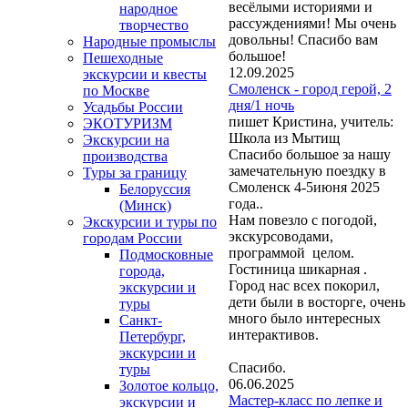
весёлыми историями и
народное
рассуждениями! Мы очень
творчество
довольны! Спасибо вам
Народные промыслы
большое!
Пешеходные
12.09.2025
экскурсии и квесты
Смоленск - город герой, 2
по Москве
дня/1 ночь
Усадьбы России
пишет Кристина, учитель:
ЭКОТУРИЗМ
Школа из Мытищ
Экскурсии на
Спасибо большое за нашу
производства
замечательную поездку в
Туры за границу
Смоленск 4-5июня 2025
Белоруссия
года..
(Минск)
Нам повезло с погодой,
Экскурсии и туры по
экскурсоводами,
городам России
программой целом.
Подмосковные
Гостиница шикарная .
города,
Город нас всех покорил,
экскурсии и
дети были в восторге, очень
туры
много было интересных
Санкт-
интерактивов.
Петербург,
экскурсии и
Спасибо.
туры
06.06.2025
Золотое кольцо,
Мастер-класс по лепке и
экскурсии и