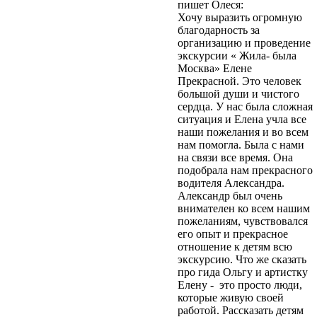
пишет Олеся:
персональных
Хочу выразить огромную
данных»).
Вы даете
благодарность за
согласие Центру
организацию и проведение
экскурсий и
экскурсии « Жила- была
путешествий
Москва» Елене
«Московский» на
Прекрасной. Это человек
обработку своих
большой души и чистого
персональных данных
сердца. У нас была сложная
(ФИО, телефон, e-mail)
ситуация и Елена учла все
в целях обработки
наши пожелания и во всем
своего заказа и связи с
нам помогла. Была с нами
вами. Обработка
на связи все время. Она
осуществляется в
подобрала нам прекрасного
соответствии с
водителя Александра.
Политикой
Александр был очень
конфиденциальности
.
внимателен ко всем нашим
Согласие может быть
пожеланиям, чувствовался
отозвано путём
его опыт и прекрасное
направления
отношение к детям всю
письменного заявления
экскурсию. Что же сказать
на адрес
про гида Ольгу и артистку
moscentre@yandex.ru.
Елену - это просто люди,
Отправить
которые живую своей
работой. Рассказать детям