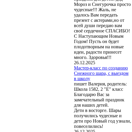
Мороз и Снегурочка просто
чудесные!!! Жаль, не
удалось Вам передать
презент с актерами,но от
всей души передаю вам
своё сердечное СПАСИБО!
С Наступающим Новым
Годом! Пусть он будет
плодотворным на новые
идеи, радости принесет
много. Здоровья!!!
26.12.2025
Мастер-класс по созданию
Снежного шара, с выездом
в школу
пишет Валерия, родитель:
Школа 1582, 2 "Е" класс
Благодарю Вас за
замечательный праздник
для наших детей.
Дети в восторге. Шары
получились чудесные и
дети про Новый год узнали,
повеселились!
26.12.2025