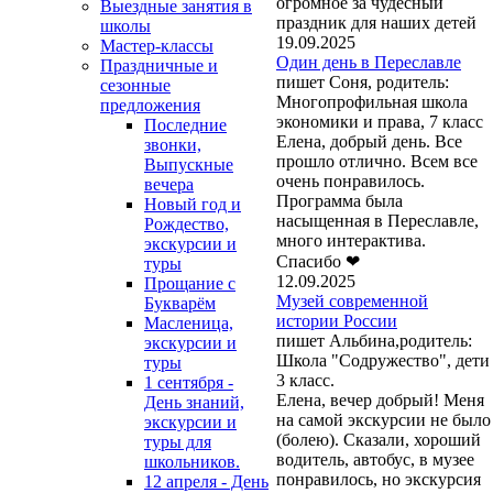
огромное за чудесный
Выездные занятия в
праздник для наших детей
школы
19.09.2025
Мастер-классы
Один день в Переславле
Праздничные и
пишет Соня, родитель:
сезонные
Многопрофильная школа
предложения
экономики и права, 7 класс
Последние
Елена, добрый день. Все
звонки,
прошло отлично. Всем все
Выпускные
очень понравилось.
вечера
Программа была
Новый год и
насыщенная в Переславле,
Рождество,
много интерактива.
экскурсии и
Спасибо ❤
туры
12.09.2025
Прощание с
Музей современной
Букварём
истории России
Масленица,
пишет Альбина,родитель:
экскурсии и
Школа "Содружество", дети
туры
3 класс.
1 сентября -
Елена, вечер добрый! Меня
День знаний,
на самой экскурсии не было
экскурсии и
(болею). Сказали, хороший
туры для
водитель, автобус, в музее
школьников.
понравилось, но экскурсия
12 апреля - День