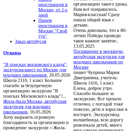
организацию такого урока.
иностранцев в
Нам всё понравилось.
Москве, от 2-х
Мария-классная! Сразу
дней
нашла общий язык с
Прием
детьми.
иностранцев в
Очень довольны, что к 80-
Москве "Свой
летию Победы проведи
тур"
такое важное занятие..
Заказ автобусов
13.05.2025
Посвящение в москвичи,
Отзывы
автобусная экскурсия для
младших школьников по
"В поисках московского клада",
Москве
экскурсия-квест по Москве для
пишет Чуприна Мария
младших школьников
,
20.05.2026
Дмитриевна, учитель:
Школа 2110, 1 класс Большое
Школа 1416, 1 класс
спасибо за безупречную
Елена, доброе утро.
организацию экскурсии "В
Спасибо большое за
поисках Московского клада"!...
экскурсию. Все прошло
Жила-была Москва, автобусная
отлично, с погодой тоже
экскурсия для младших
повезло, дети и взрослые в
школьников
,
16.05.2026
восторге. Экскурсовод
Хочу выразить огромную
волшебница, всю дорогу
благодарность за организацию и
развлекала детей, много
проведение экскурсии « Жила-
чего узнали интересного.