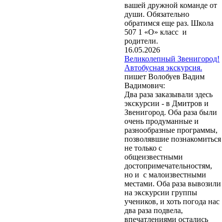
вашей дружной команде от
души. Обязательно
обратимся еще раз. Школа
507 1 «О» класс и
родители.
16.05.2026
Великолепный Звенигород!
Автобусная экскурсия.
пишет Волобуев Вадим
Вадимович:
Два раза заказывали здесь
экскурсии - в Дмитров и
Звенигород. Оба раза были
очень продуманные и
разнообразные программы,
позволявшие познакомиться
не только с
общеизвестными
достопримечательностям,
но и с малоизвестными
местами. Оба раза вывозили
на экскурсии группы
учеников, и хоть погода нас
два раза подвела,
впечатлениями остались