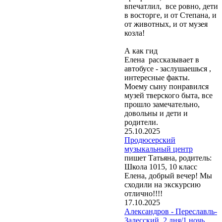
впечатлил, все ровно, дети
в восторге, и от Степана, и
от животных, и от музея
козла!
А как гид
Елена рассказывает в
автобусе - заслушаешься ,
интересные факты.
Моему сыну понравился
музей тверского быта, все
прошло замечательно,
довольны и дети и
родители.
25.10.2025
Продюсерский
музыкальный центр
пишет Татьяна, родитель:
Школа 1015, 10 класс
Елена, добрый вечер! Мы
сходили на экскурсию
отлично!!!!
17.10.2025
Александров - Переславль-
Залесский, 2 дня/1 ночь