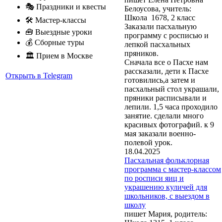
🎭 Праздники и квесты
Белоусова, учитель:
Школа 1678, 2 класс
🛠 Мастер-классы
Заказали пасхальную
🧰 Выездные уроки
программу с росписью и
💰 Сборные туры
лепкой пасхальных
пряников.
🏛 Прием в Москве
Сначала все о Пасхе нам
рассказали, дети к Пасхе
Открыть в Telegram
готовились,а затем и
пасхальный стол украшали,
пряники расписывали и
лепили. 1,5 часа проходило
занятие. сделали много
красивых фотографий. к 9
мая заказали военно-
полевой урок.
18.04.2025
Пасхальная фольклорная
программа с мастер-классом
по росписи яиц и
украшению куличей для
школьников, с выездом в
школу
пишет Мария, родитель: