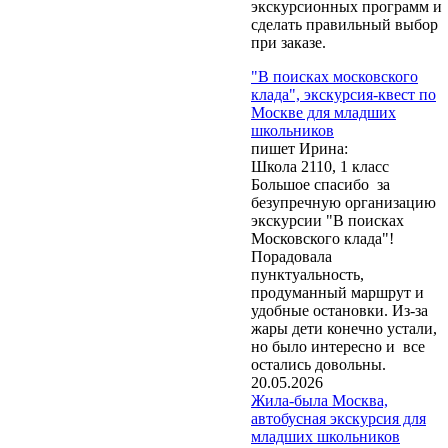
экскурсионных программ и
сделать правильный выбор
при заказе.
"В поисках московского
клада", экскурсия-квест по
Москве для младших
школьников
пишет Ирина:
Школа 2110, 1 класс
Большое спасибо за
безупречную организацию
экскурсии "В поисках
Московского клада"!
Обращаем Ваше
Порадовала
внимание, что при
пунктуальность,
заказе экскурсий и
продуманный маршрут и
оформлении бланков
удобные остановки. Из-за
заказа нажатие кнопки
жары дети конечно устали,
"Отправить" или
но было интересно и все
"Заказать" означает
остались довольны.
согласие на обработку
20.05.2026
Ваших персональных
Жила-была Москва,
данных
(Федеральный
автобусная экскурсия для
закон № 152-ФЗ от
младших школьников
27.07.2006 г. «О