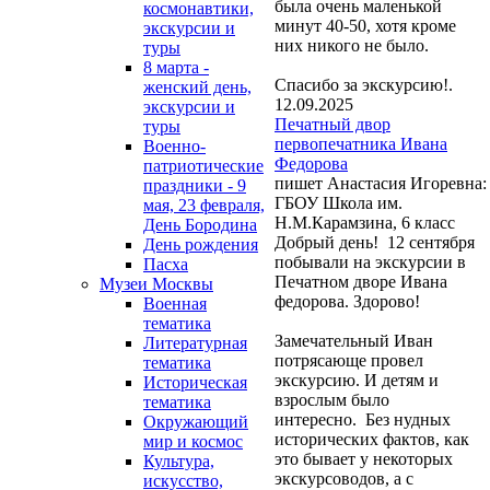
была очень маленькой
космонавтики,
минут 40-50, хотя кроме
экскурсии и
них никого не было.
туры
8 марта -
Спасибо за экскурсию!.
женский день,
12.09.2025
экскурсии и
Печатный двор
туры
первопечатника Ивана
Военно-
Федорова
патриотические
пишет Анастасия Игоревна:
праздники - 9
ГБОУ Школа им.
мая, 23 февраля,
Н.М.Карамзина, 6 класс
День Бородина
Добрый день! 12 сентября
День рождения
побывали на экскурсии в
Пасха
Печатном дворе Ивана
Музеи Москвы
федорова. Здорово!
Военная
тематика
Замечательный Иван
Литературная
потрясающе провел
тематика
экскурсию. И детям и
Историческая
взрослым было
тематика
интересно. Без нудных
Окружающий
исторических фактов, как
мир и космос
это бывает у некоторых
Культура,
экскурсоводов, а с
искусство,