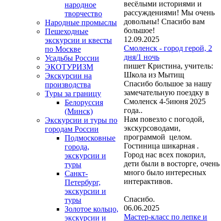
весёлыми историями и
народное
рассуждениями! Мы очень
творчество
довольны! Спасибо вам
Народные промыслы
большое!
Пешеходные
12.09.2025
экскурсии и квесты
Смоленск - город герой, 2
по Москве
дня/1 ночь
Усадьбы России
пишет Кристина, учитель:
ЭКОТУРИЗМ
Школа из Мытищ
Экскурсии на
Спасибо большое за нашу
производства
замечательную поездку в
Туры за границу
Смоленск 4-5июня 2025
Белоруссия
года..
(Минск)
Нам повезло с погодой,
Экскурсии и туры по
экскурсоводами,
городам России
программой целом.
Подмосковные
Гостиница шикарная .
города,
Город нас всех покорил,
экскурсии и
дети были в восторге, очень
туры
много было интересных
Санкт-
интерактивов.
Петербург,
экскурсии и
Спасибо.
туры
06.06.2025
Золотое кольцо,
Мастер-класс по лепке и
экскурсии и