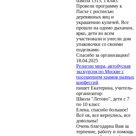
Школа 1315, 1 класс
Провели программу к
Пасхе с росписью
деревянных яиц и
украшению куличей. Все
прошло на однмо дыхании,
ярко, дети во всем
участвовали и унесли дом
упаковочки со своими
поделками.
Спасибо за организацию!
18.04.2025
Религии мира, автобусная
экскурсия по Москве с
посещением храмов разных
конфессий
пишет Екатерина, учитель-
организатор:
Школа "Летово", дети с 7
по 10 класс
Елена, спасибо большое!
Всё ок, все вернулись, все
довольны!
Очень благодарна Вам за
терпение, работу и помощь