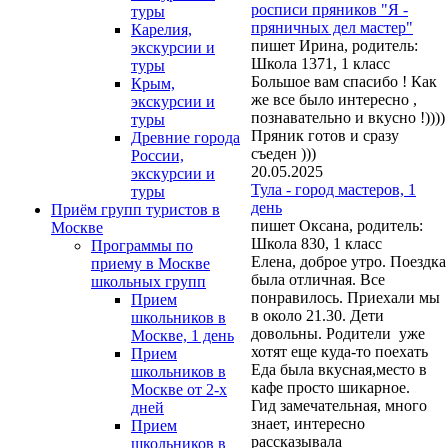
росписи пряников "Я -
туры
пряничных дел мастер"
Карелия,
пишет Ирина, родитель:
экскурсии и
Школа 1371, 1 класс
туры
Большое вам спасибо ! Как
Крым,
же все было интересно ,
экскурсии и
познавательно и вкусно !))))
туры
Пряник готов и сразу
Древние города
съеден )))
России,
20.05.2025
экскурсии и
Тула - город мастеров, 1
туры
день
Приём групп туристов в
пишет Оксана, родитель:
Москве
Школа 830, 1 класс
Программы по
Елена, доброе утро. Поездка
приему в Москве
была отличная. Все
школьных групп
понравилось. Приехали мы
Прием
в около 21.30. Дети
школьников в
довольны. Родители уже
Москве, 1 день
хотят еще куда-то поехать
Прием
Еда была вкусная,место в
школьников в
кафе просто шикарное.
Москве от 2-х
Гид замечательная, много
дней
знает, интересно
Прием
рассказывала
школьников в