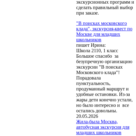
экскурсионных программ и
сделать правильный выбор
при заказе.
"В поисках московского
клада", экскурсия-квест по
Москве для младших
школьников
пишет Ирина:
Школа 2110, 1 класс
Большое спасибо за
безупречную организацию
экскурсии "В поисках
Московского клада"!
Обращаем Ваше
Порадовала
внимание, что при
пунктуальность,
заказе экскурсий и
продуманный маршрут и
оформлении бланков
удобные остановки. Из-за
заказа нажатие кнопки
жары дети конечно устали,
"Отправить" или
но было интересно и все
"Заказать" означает
остались довольны.
согласие на обработку
20.05.2026
Ваших персональных
Жила-была Москва,
данных
(Федеральный
автобусная экскурсия для
закон № 152-ФЗ от
младших школьников
27.07.2006 г. «О