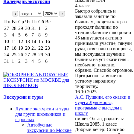
Школа № 1514
Календарь экскурсий
4 класс
Быстро собрались и
‹
›
заказали занятие по
Пн
Вт
Ср
Чт
Пт
Сб
Вс
былинам, тк дети как раз
проходят былины по
27
28
29
30
31
1
2
чтению.Занятие шло ровно
3
4
5
6
7
8
9
45 минут.дети активно
10
11
12
13
14
15
16
принимали участие, тянули
17
18
19
20
21
22
23
руки, отвечали на вопросы,
мы послушали звучание
24
25
26
27
28
29
30
былины из уст сказителя -
31
1
2
3
4
5
6
необычно, полезно,
образно. Спасибо огромное.
Прекрасное занятие по
устному народному
творчеству.
16.10.2025
Экскурсии и туры
А.С. Пушкин, его сказки и
чудеса Лукоморья,
программа с выездом в
Лучшие экскурсии и туры
школу
для групп школьников и
пишет Ольга, родитель:
взрослых
Школа 2085, 1 класс
Автобусные
Добрый вечер! Спасибо
экскурсии по Москве