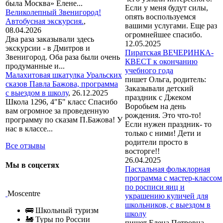
была Москва» Елене...
Если у меня будут силы,
Великолепный Звенигород!
опять воспользуемся
Автобусная экскурсия.
,
вашими услугами. Еще раз
08.04.2026
огромнейшее спасибо.
Два раза заказывали здесь
12.05.2025
экскурсии - в Дмитров и
Пиратская ВЕЧЕРИНКА-
Звенигород. Оба раза были очень
КВЕСТ к окончанию
продуманные и...
учебного года
Малахитовая шкатулка Уральских
пишет Ольга, родитель:
сказов Павла Бажова, программа
Заказывали детский
с выездом в школу
,
26.12.2025
праздник с Джеком
Школа 1296, 4"Б" класс Спасибо
Воробьем на день
вам огромное за проведенную
рождения. Это что-то!
программу по сказам П.Бажова! У
Если нужен праздник- то
нас в классе...
только с ними! Дети и
родители просто в
Все отзывы
восторге!!
26.04.2025
Мы в соцсетях
Пасхальная фольклорная
программа с мастер-классом
по росписи яиц и
Moscentre
украшению куличей для
школьников, с выездом в
🚌 Школьный туризм
школу
🚂 Туры по России
пишет Елена Петровна