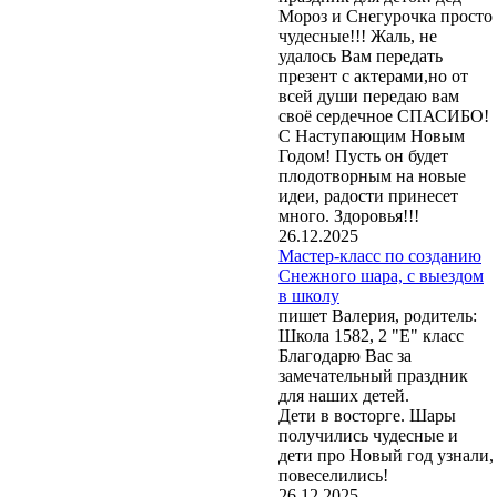
Мороз и Снегурочка просто
чудесные!!! Жаль, не
удалось Вам передать
презент с актерами,но от
всей души передаю вам
своё сердечное СПАСИБО!
С Наступающим Новым
Годом! Пусть он будет
плодотворным на новые
идеи, радости принесет
много. Здоровья!!!
26.12.2025
Мастер-класс по созданию
Снежного шара, с выездом
в школу
пишет Валерия, родитель:
Школа 1582, 2 "Е" класс
Благодарю Вас за
замечательный праздник
для наших детей.
Дети в восторге. Шары
получились чудесные и
дети про Новый год узнали,
повеселились!
26.12.2025