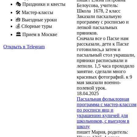
🎭 Праздники и квесты
Белоусова, учитель:
Школа 1678, 2 класс
🛠 Мастер-классы
Заказали пасхальную
🧰 Выездные уроки
программу с росписью и
💰 Сборные туры
лепкой пасхальных
пряников.
🏛 Прием в Москве
Сначала все о Пасхе нам
рассказали, дети к Пасхе
Открыть в Telegram
готовились,а затем и
пасхальный стол украшали,
пряники расписывали и
лепили. 1,5 часа проходило
занятие. сделали много
красивых фотографий. к 9
мая заказали военно-
полевой урок.
18.04.2025
Пасхальная фольклорная
программа с мастер-классом
по росписи яиц и
украшению куличей для
школьников, с выездом в
школу
пишет Мария, родитель: