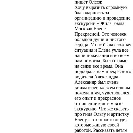
пишет Олеся:
персональных
Хочу выразить огромную
данных»).
Вы даете
благодарность за
согласие Центру
организацию и проведение
экскурсий и
экскурсии « Жила- была
путешествий
Москва» Елене
«Московский» на
Прекрасной. Это человек
обработку своих
большой души и чистого
персональных данных
сердца. У нас была сложная
(ФИО, телефон, e-mail)
ситуация и Елена учла все
в целях обработки
наши пожелания и во всем
своего заказа и связи с
нам помогла. Была с нами
вами. Обработка
на связи все время. Она
осуществляется в
подобрала нам прекрасного
соответствии с
водителя Александра.
Политикой
Александр был очень
конфиденциальности
.
внимателен ко всем нашим
Согласие может быть
пожеланиям, чувствовался
отозвано путём
его опыт и прекрасное
направления
отношение к детям всю
письменного заявления
экскурсию. Что же сказать
на адрес
про гида Ольгу и артистку
moscentre@yandex.ru.
Елену - это просто люди,
Отправить
которые живую своей
работой. Рассказать детям