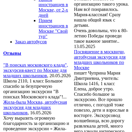
организацию такого урока.
иностранцев в
Нам всё понравилось.
Москве, от 2-х
Мария-классная! Сразу
дней
нашла общий язык с
Прием
детьми.
иностранцев в
Очень довольны, что к 80-
Москве "Свой
летию Победы проведи
тур"
такое важное занятие..
Заказ автобусов
13.05.2025
Посвящение в москвичи,
Отзывы
автобусная экскурсия для
младших школьников по
"В поисках московского клада",
Москве
экскурсия-квест по Москве для
пишет Чуприна Мария
младших школьников
,
20.05.2026
Дмитриевна, учитель:
Школа 2110, 1 класс Большое
Школа 1416, 1 класс
спасибо за безупречную
Елена, доброе утро.
организацию экскурсии "В
Спасибо большое за
поисках Московского клада"!...
экскурсию. Все прошло
Жила-была Москва, автобусная
отлично, с погодой тоже
экскурсия для младших
повезло, дети и взрослые в
школьников
,
16.05.2026
восторге. Экскурсовод
Хочу выразить огромную
волшебница, всю дорогу
благодарность за организацию и
развлекала детей, много
проведение экскурсии « Жила-
чего узнали интересного.