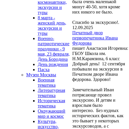
была очень маленькой
космонавтики,
минут 40-50, хотя кроме
экскурсии и
них никого не было.
туры
8 марта -
Спасибо за экскурсию!.
женский день,
12.09.2025
экскурсии и
Печатный двор
туры
первопечатника Ивана
Военно-
Федорова
патриотические
пишет Анастасия Игоревна:
праздники - 9
ГБОУ Школа им.
мая, 23 февраля,
Н.М.Карамзина, 6 класс
День Бородина
Добрый день! 12 сентября
День рождения
побывали на экскурсии в
Пасха
Печатном дворе Ивана
Музеи Москвы
федорова. Здорово!
Военная
тематика
Замечательный Иван
Литературная
потрясающе провел
тематика
экскурсию. И детям и
Историческая
взрослым было
тематика
интересно. Без нудных
Окружающий
исторических фактов, как
мир и космос
это бывает у некоторых
Культура,
экскурсоводов, а с
искусство,