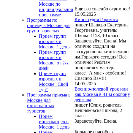
Москве по
Еще раз спасибо огромное!
индивидуальной
15.05.2025
программе
Киностудия Горького
Программы по
пишет Шашеро Екатерина
приему в Москве для
Георгиевна, учитель:
групп взрослых
Школа 1158, 10 класс
Прием групп
Здравствуйте, Елена! Мы
взрослых в
отлично сходили на
Москве, 1 день
экскурсию на киностудию
Прием групп
им.Горького сегодня! Всё
взрослых в
отлично! Ребятам
Москве, от 2-х
понравился мастер-
дней
класс. А мне - особенно!
Прием групп
Спасибо Вам!!!
взрослых в
14.05.2025
Москве "Свой
Военно-полевой урок или
тур"
как Москва в 41-м оборону
Программы приема в
держала
Москве для
пишет Юлия, родитель:
иностранных
Вешняковская школа, 2
туристов
класс
Прием
Здравствуйте, Елена.
иностранцев в
Москве, 1 день
Большое спасибо за
Прием