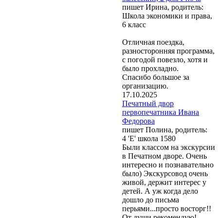
пишет Ирина, родитель:
Школа экономики и права,
6 класс
Отличная поездка,
разносторонняя программа,
с погодой повезло, хотя и
было прохладно.
Спасибо большое за
организацию.
17.10.2025
Печатный двор
первопечатника Ивана
Федорова
пишет Полина, родитель:
4 'Е' школа 1580
Были классом на экскурсии
в Печатном дворе. Очень
интересно и познавательно
было) Экскурсовод очень
живой, держит интерес у
детей. А уж когда дело
дошло до письма
перьями...просто восторг!!
От души рекомендую!