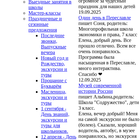
огромное за чудесный
Выездные занятия в
праздник для наших детей
школы
19.09.2025
Мастер-классы
Один день в Переславле
Праздничные и
пишет Соня, родитель:
сезонные
Многопрофильная школа
предложения
экономики и права, 7 класс
Последние
Елена, добрый день. Все
звонки,
прошло отлично. Всем все
Выпускные
очень понравилось.
вечера
Программа была
Новый год и
насыщенная в Переславле,
Рождество,
много интерактива.
экскурсии и
Спасибо ❤
туры
12.09.2025
Прощание с
Музей современной
Букварём
истории России
Масленица,
пишет Альбина,родитель:
экскурсии и
Школа "Содружество", дети
туры
3 класс.
1 сентября -
Елена, вечер добрый! Меня
День знаний,
на самой экскурсии не было
экскурсии и
(болею). Сказали, хороший
туры для
водитель, автобус, в музее
школьников.
понравилось, но экскурсия
12 апреля - День