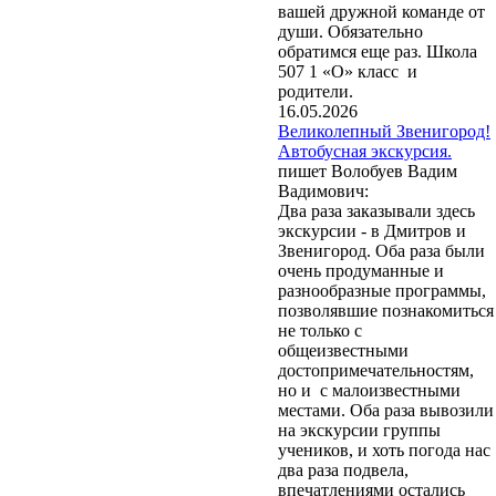
вашей дружной команде от
души. Обязательно
обратимся еще раз. Школа
507 1 «О» класс и
родители.
16.05.2026
Великолепный Звенигород!
Автобусная экскурсия.
пишет Волобуев Вадим
Вадимович:
Два раза заказывали здесь
экскурсии - в Дмитров и
Звенигород. Оба раза были
очень продуманные и
разнообразные программы,
позволявшие познакомиться
не только с
общеизвестными
достопримечательностям,
но и с малоизвестными
местами. Оба раза вывозили
на экскурсии группы
учеников, и хоть погода нас
два раза подвела,
впечатлениями остались