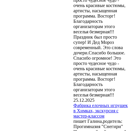
просто чудесное чудо -
очень красивые костюмы,
артисты, насыщенная
программа. Восторг!
Благодарность
организаторам этого
веселья безмерная!!!
Праздник был просто
супер! И Дед Мороз
современный. Это слова
дочери.Спасибо большое.
Спасибо огромное! Это
просто чудесное чудо -
очень красивые костюмы,
артисты, насыщенная
программа. Восторг!
Благодарность
организаторам этого
веселья безмерная!!!
25.12.2025
Фабрика елочных игрушек
в Химках, экскурсия с
мастер-классом
пишет Галина,родитель:
Прогимназия "Снегири"