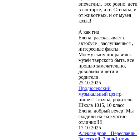
впечатлил, все ровно, дети
в восторге, и от Степана, и
от животных, и от музея
козла!
А как гид
Елена рассказывает в
автобусе - заслушаешься ,
интересные факты.
Моему сыну понравился
музей тверского быта, все
прошло замечательно,
довольны и дети и
родители.
25.10.2025
Продюсерский
музыкальный центр
пишет Татьяна, родитель:
Школа 1015, 10 класс
Елена, добрый вечер! Мы
сходили на экскурсию
отлично!!!!
17.10.2025
Александров - Переславль-
Залесский, 2 дня/1 ночь