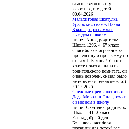
самые светлые - и у
взрослых, и у детей.
08.04.2026
Малахитовая шкатулка
Уральских сказов Павла
Бажова, программа с
выездом в школу
пишет Анна, родитель:
Школа 1296, 4"Б" класс
Спасибо вам огромное за
проведенную программу по
сказам П.Бажова! У нас в
классе помогал папа из
родительского комитета, он
очень доволен, сказал было
интересно и очень весело!)
26.12.2025
Снежные превращения от
Деда Мороза и Снегурочки,
с выездом в школу
пишет Светлана, родитель:
Школа 141, 2 класс
Елена,добрый день.
Большое спасибо за
праздник для деток! дед