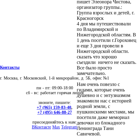
пишет Элеонора Чистова,
организатор группы.:
Группа взрослых и детей, г.
Красногорск
4 дня мы путешествовали
по Владимирской и
Нижегородской областям. В
1 день посетили г.Гороховец
и еще 3 дня провели в
Нижегородской области.
сказать что хорошо
съездили ничего не сказать.
Все было просто
Контакты
замечательно.
г. Москва, г. Московский, 1-й микрорайон, д. 5Б, офис №1
Нам очень повезло с
пн - пт: 09:00-18:00
гидами, которые очень
сб - вс: работает горячая линия
душевно и с энтузиазмом
знакомили нас с историей
звоните, пишите:
родной земли, с
+7 (965) 159-83-40
,
пушкинскими местами, мы
+7 (495) 646-88-27
посетили даже мемориал
присоединяйтесь к нам:
девочки из блокадного
ВКонтакте
Max
Telegram
Ленинграда Тани
Савичевой.