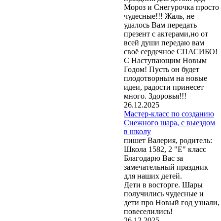
Мороз и Снегурочка просто
чудесные!!! Жаль, не
удалось Вам передать
презент с актерами,но от
всей души передаю вам
своё сердечное СПАСИБО!
С Наступающим Новым
Годом! Пусть он будет
плодотворным на новые
идеи, радости принесет
много. Здоровья!!!
26.12.2025
Мастер-класс по созданию
Снежного шара, с выездом
в школу
пишет Валерия, родитель:
Школа 1582, 2 "Е" класс
Благодарю Вас за
замечательный праздник
для наших детей.
Дети в восторге. Шары
получились чудесные и
дети про Новый год узнали,
повеселились!
26.12.2025