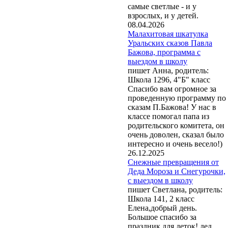
самые светлые - и у
взрослых, и у детей.
08.04.2026
Малахитовая шкатулка
Уральских сказов Павла
Бажова, программа с
выездом в школу
пишет Анна, родитель:
Школа 1296, 4"Б" класс
Спасибо вам огромное за
проведенную программу по
сказам П.Бажова! У нас в
классе помогал папа из
родительского комитета, он
очень доволен, сказал было
интересно и очень весело!)
26.12.2025
Снежные превращения от
Деда Мороза и Снегурочки,
с выездом в школу
пишет Светлана, родитель:
Школа 141, 2 класс
Елена,добрый день.
Большое спасибо за
праздник для деток! дед