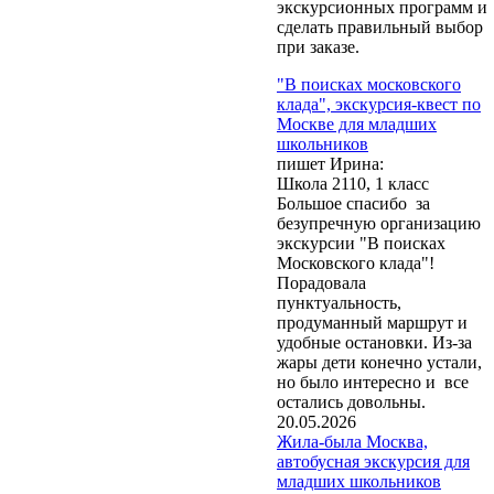
экскурсионных программ и
сделать правильный выбор
при заказе.
"В поисках московского
клада", экскурсия-квест по
Москве для младших
школьников
пишет Ирина:
Школа 2110, 1 класс
Большое спасибо за
безупречную организацию
экскурсии "В поисках
Московского клада"!
Обращаем Ваше
Порадовала
внимание, что при
пунктуальность,
заказе экскурсий и
продуманный маршрут и
оформлении бланков
удобные остановки. Из-за
заказа нажатие кнопки
жары дети конечно устали,
"Отправить" или
но было интересно и все
"Заказать" означает
остались довольны.
согласие на обработку
20.05.2026
Ваших персональных
Жила-была Москва,
данных
(Федеральный
автобусная экскурсия для
закон № 152-ФЗ от
младших школьников
27.07.2006 г. «О