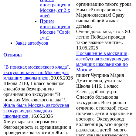
организацию такого урока.
иностранцев в
Нам всё понравилось.
Москве, от 2-х
Мария-классная! Сразу
дней
нашла общий язык с
Прием
детьми.
иностранцев в
Очень довольны, что к 80-
Москве "Свой
летию Победы проведи
тур"
такое важное занятие..
Заказ автобусов
13.05.2025
Посвящение в москвичи,
Отзывы
автобусная экскурсия для
младших школьников по
"В поисках московского клада",
Москве
экскурсия-квест по Москве для
пишет Чуприна Мария
младших школьников
,
20.05.2026
Дмитриевна, учитель:
Школа 2110, 1 класс Большое
Школа 1416, 1 класс
спасибо за безупречную
Елена, доброе утро.
организацию экскурсии "В
Спасибо большое за
поисках Московского клада"!...
экскурсию. Все прошло
Жила-была Москва, автобусная
отлично, с погодой тоже
экскурсия для младших
повезло, дети и взрослые в
школьников
,
16.05.2026
восторге. Экскурсовод
Хочу выразить огромную
волшебница, всю дорогу
благодарность за организацию и
развлекала детей, много
проведение экскурсии « Жила-
чего узнали интересного.