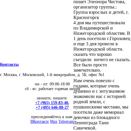
пишет Элеонора Чистова,
организатор группы.:
Группа взрослых и детей, г.
Красногорск
4 дня мы путешествовали
по Владимирской и
Нижегородской областям. В
1 день посетили г.Гороховец
и еще 3 дня провели в
Нижегородской области.
сказать что хорошо
съездили ничего не сказать.
Все было просто
Контакты
замечательно.
г. Москва, г. Московский, 1-й микрорайон, д. 5Б, офис №1
Нам очень повезло с
пн - пт: 09:00-18:00
гидами, которые очень
сб - вс: работает горячая линия
душевно и с энтузиазмом
знакомили нас с историей
звоните, пишите:
родной земли, с
+7 (965) 159-83-40
,
пушкинскими местами, мы
+7 (495) 646-88-27
посетили даже мемориал
присоединяйтесь к нам:
девочки из блокадного
ВКонтакте
Max
Telegram
Ленинграда Тани
Савичевой.