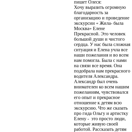
пишет Олеся:
персональных
Хочу выразить огромную
данных»).
Вы даете
благодарность за
согласие Центру
организацию и проведение
экскурсий и
экскурсии « Жила- была
путешествий
Москва» Елене
«Московский» на
Прекрасной. Это человек
обработку своих
большой души и чистого
персональных данных
сердца. У нас была сложная
(ФИО, телефон, e-mail)
ситуация и Елена учла все
в целях обработки
наши пожелания и во всем
своего заказа и связи с
нам помогла. Была с нами
вами. Обработка
на связи все время. Она
осуществляется в
подобрала нам прекрасного
соответствии с
водителя Александра.
Политикой
Александр был очень
конфиденциальности
.
внимателен ко всем нашим
Согласие может быть
пожеланиям, чувствовался
отозвано путём
его опыт и прекрасное
направления
отношение к детям всю
письменного заявления
экскурсию. Что же сказать
на адрес
про гида Ольгу и артистку
moscentre@yandex.ru.
Елену - это просто люди,
Отправить
которые живую своей
работой. Рассказать детям