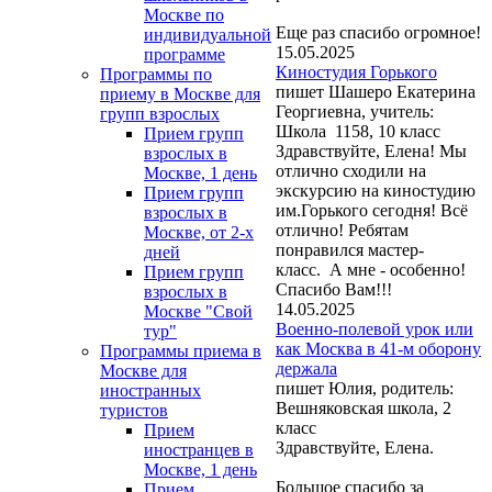
Москве по
Еще раз спасибо огромное!
индивидуальной
15.05.2025
программе
Киностудия Горького
Программы по
пишет Шашеро Екатерина
приему в Москве для
Георгиевна, учитель:
групп взрослых
Школа 1158, 10 класс
Прием групп
Здравствуйте, Елена! Мы
взрослых в
отлично сходили на
Москве, 1 день
экскурсию на киностудию
Прием групп
им.Горького сегодня! Всё
взрослых в
отлично! Ребятам
Москве, от 2-х
понравился мастер-
дней
класс. А мне - особенно!
Прием групп
Спасибо Вам!!!
взрослых в
14.05.2025
Москве "Свой
Военно-полевой урок или
тур"
как Москва в 41-м оборону
Программы приема в
держала
Москве для
пишет Юлия, родитель:
иностранных
Вешняковская школа, 2
туристов
класс
Прием
Здравствуйте, Елена.
иностранцев в
Москве, 1 день
Большое спасибо за
Прием