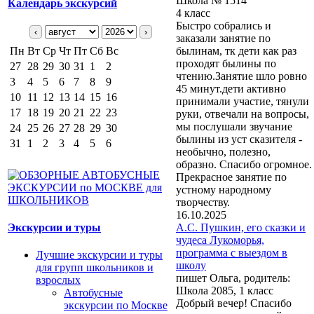
Школа № 1514
Календарь экскурсий
4 класс
Быстро собрались и
‹
›
заказали занятие по
Пн
Вт
Ср
Чт
Пт
Сб
Вс
былинам, тк дети как раз
проходят былины по
27
28
29
30
31
1
2
чтению.Занятие шло ровно
3
4
5
6
7
8
9
45 минут.дети активно
10
11
12
13
14
15
16
принимали участие, тянули
17
18
19
20
21
22
23
руки, отвечали на вопросы,
мы послушали звучание
24
25
26
27
28
29
30
былины из уст сказителя -
31
1
2
3
4
5
6
необычно, полезно,
образно. Спасибо огромное.
Прекрасное занятие по
устному народному
творчеству.
16.10.2025
Экскурсии и туры
А.С. Пушкин, его сказки и
чудеса Лукоморья,
программа с выездом в
Лучшие экскурсии и туры
школу
для групп школьников и
пишет Ольга, родитель:
взрослых
Школа 2085, 1 класс
Автобусные
Добрый вечер! Спасибо
экскурсии по Москве