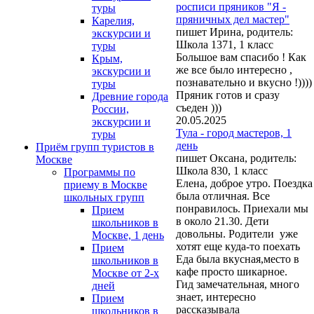
росписи пряников "Я -
туры
пряничных дел мастер"
Карелия,
пишет Ирина, родитель:
экскурсии и
Школа 1371, 1 класс
туры
Большое вам спасибо ! Как
Крым,
же все было интересно ,
экскурсии и
познавательно и вкусно !))))
туры
Пряник готов и сразу
Древние города
съеден )))
России,
20.05.2025
экскурсии и
Тула - город мастеров, 1
туры
день
Приём групп туристов в
пишет Оксана, родитель:
Москве
Школа 830, 1 класс
Программы по
Елена, доброе утро. Поездка
приему в Москве
была отличная. Все
школьных групп
понравилось. Приехали мы
Прием
в около 21.30. Дети
школьников в
довольны. Родители уже
Москве, 1 день
хотят еще куда-то поехать
Прием
Еда была вкусная,место в
школьников в
кафе просто шикарное.
Москве от 2-х
Гид замечательная, много
дней
знает, интересно
Прием
рассказывала
школьников в