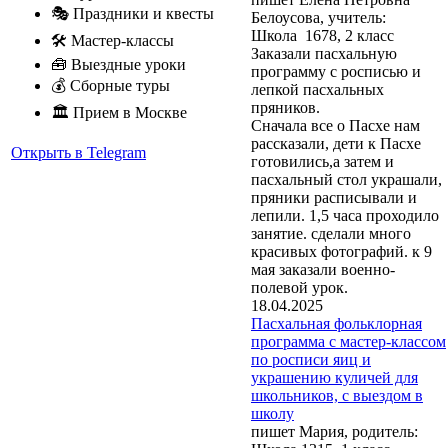
🎭 Праздники и квесты
Белоусова, учитель:
Школа 1678, 2 класс
🛠 Мастер-классы
Заказали пасхальную
🧰 Выездные уроки
программу с росписью и
💰 Сборные туры
лепкой пасхальных
пряников.
🏛 Прием в Москве
Сначала все о Пасхе нам
рассказали, дети к Пасхе
Открыть в Telegram
готовились,а затем и
пасхальный стол украшали,
пряники расписывали и
лепили. 1,5 часа проходило
занятие. сделали много
красивых фотографий. к 9
мая заказали военно-
полевой урок.
18.04.2025
Пасхальная фольклорная
программа с мастер-классом
по росписи яиц и
украшению куличей для
школьников, с выездом в
школу
пишет Мария, родитель: