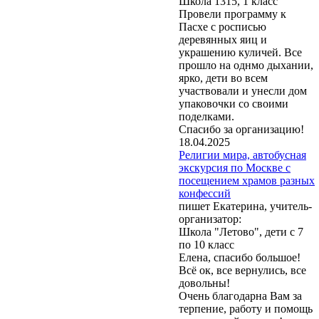
Школа 1315, 1 класс
Провели программу к
Пасхе с росписью
деревянных яиц и
украшению куличей. Все
прошло на однмо дыхании,
ярко, дети во всем
участвовали и унесли дом
упаковочки со своими
поделками.
Спасибо за организацию!
18.04.2025
Религии мира, автобусная
экскурсия по Москве с
посещением храмов разных
конфессий
пишет Екатерина, учитель-
организатор:
Школа "Летово", дети с 7
по 10 класс
Елена, спасибо большое!
Всё ок, все вернулись, все
довольны!
Очень благодарна Вам за
терпение, работу и помощь