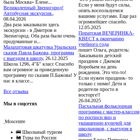
была Москва» Елене...
Если у меня будут силы,
Великолепный Звенигород!
опять воспользуемся
Автобусная экскурсия.
,
вашими услугами. Еще раз
08.04.2026
огромнейшее спасибо.
Два раза заказывали здесь
12.05.2025
экскурсии - в Дмитров и
Пиратская ВЕЧЕРИНКА-
Звенигород. Оба раза были очень
КВЕСТ к окончанию
продуманные и...
учебного года
Малахитовая шкатулка Уральских
пишет Ольга, родитель:
сказов Павла Бажова, программа
Заказывали детский
с выездом в школу
,
26.12.2025
праздник с Джеком
Школа 1296, 4"Б" класс Спасибо
Воробьем на день
вам огромное за проведенную
рождения. Это что-то!
программу по сказам П.Бажова! У
Если нужен праздник- то
нас в классе...
только с ними! Дети и
родители просто в
Все отзывы
восторге!!
26.04.2025
Мы в соцсетях
Пасхальная фольклорная
программа с мастер-классом
по росписи яиц и
Moscentre
украшению куличей для
школьников, с выездом в
🚌 Школьный туризм
школу
🚂 Туры по России
пишет Елена Петровна