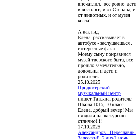
впечатлил, все ровно, дети
в восторге, и от Степана, и
от животных, и от музея
козла!
А как гид
Елена рассказывает в
автобусе - заслушаешься ,
интересные факты.
Моему сыну понравился
музей тверского быта, все
прошло замечательно,
довольны и дети и
родители.
25.10.2025
Продюсерский
музыкальный центр
пишет Татьяна, родитель:
Школа 1015, 10 класс
Елена, добрый вечер! Мы
сходили на экскурсию
отлично!!!!
17.10.2025
Александров - Переславль-
Залесский, 2 дня/1 ночь