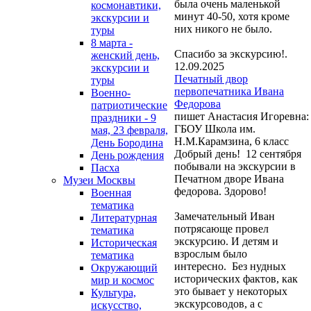
была очень маленькой
космонавтики,
минут 40-50, хотя кроме
экскурсии и
них никого не было.
туры
8 марта -
Спасибо за экскурсию!.
женский день,
12.09.2025
экскурсии и
Печатный двор
туры
первопечатника Ивана
Военно-
Федорова
патриотические
пишет Анастасия Игоревна:
праздники - 9
ГБОУ Школа им.
мая, 23 февраля,
Н.М.Карамзина, 6 класс
День Бородина
Добрый день! 12 сентября
День рождения
побывали на экскурсии в
Пасха
Печатном дворе Ивана
Музеи Москвы
федорова. Здорово!
Военная
тематика
Замечательный Иван
Литературная
потрясающе провел
тематика
экскурсию. И детям и
Историческая
взрослым было
тематика
интересно. Без нудных
Окружающий
исторических фактов, как
мир и космос
это бывает у некоторых
Культура,
экскурсоводов, а с
искусство,