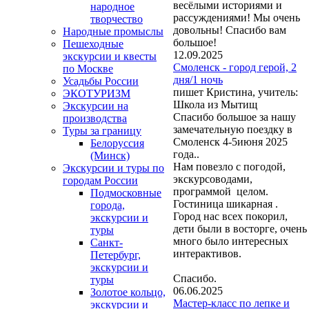
весёлыми историями и
народное
рассуждениями! Мы очень
творчество
довольны! Спасибо вам
Народные промыслы
большое!
Пешеходные
12.09.2025
экскурсии и квесты
Смоленск - город герой, 2
по Москве
дня/1 ночь
Усадьбы России
пишет Кристина, учитель:
ЭКОТУРИЗМ
Школа из Мытищ
Экскурсии на
Спасибо большое за нашу
производства
замечательную поездку в
Туры за границу
Смоленск 4-5июня 2025
Белоруссия
года..
(Минск)
Нам повезло с погодой,
Экскурсии и туры по
экскурсоводами,
городам России
программой целом.
Подмосковные
Гостиница шикарная .
города,
Город нас всех покорил,
экскурсии и
дети были в восторге, очень
туры
много было интересных
Санкт-
интерактивов.
Петербург,
экскурсии и
Спасибо.
туры
06.06.2025
Золотое кольцо,
Мастер-класс по лепке и
экскурсии и