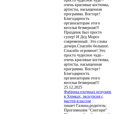
просто чудесное чудо -
очень красивые костюмы,
артисты, насыщенная
программа. Восторг!
Благодарность
организаторам этого
веселья безмерная!!!
Праздник был просто
супер! И Дед Мороз
современный. Это слова
дочери.Спасибо большое.
Спасибо огромное! Это
просто чудесное чудо -
очень красивые костюмы,
артисты, насыщенная
программа. Восторг!
Благодарность
организаторам этого
веселья безмерная!!!
25.12.2025
Фабрика елочных игрушек
в Химках, экскурсия с
мастер-классом
пишет Галина,родитель:
Прогимназия "Снегири"