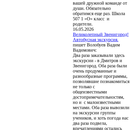
вашей дружной команде от
души. Обязательно
обратимся еще раз. Школа
507 1 «О» класс и
родители.
16.05.2026
Великолепный Звенигород!
Автобусная экскурсия.
пишет Волобуев Вадим
Вадимович:
Два раза заказывали здесь
экскурсии - в Дмитров и
Звенигород. Оба раза были
очень продуманные и
разнообразные программы,
позволявшие познакомиться
не только с
общеизвестными
достопримечательностям,
но и с малоизвестными
местами. Оба раза вывозили
на экскурсии группы
учеников, и хоть погода нас
два раза подвела,
впечатлениями остались