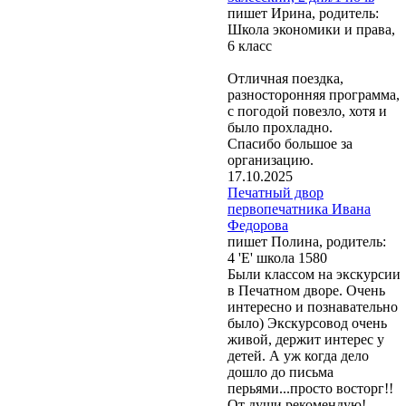
пишет Ирина, родитель:
Школа экономики и права,
6 класс
Отличная поездка,
разносторонняя программа,
с погодой повезло, хотя и
было прохладно.
Спасибо большое за
организацию.
17.10.2025
Печатный двор
первопечатника Ивана
Федорова
пишет Полина, родитель:
4 'Е' школа 1580
Были классом на экскурсии
в Печатном дворе. Очень
интересно и познавательно
было) Экскурсовод очень
живой, держит интерес у
детей. А уж когда дело
дошло до письма
перьями...просто восторг!!
От души рекомендую!