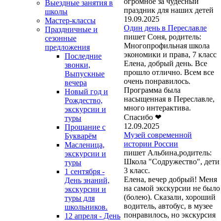
огромное за чудесный
Выездные занятия в
праздник для наших детей
школы
19.09.2025
Мастер-классы
Один день в Переславле
Праздничные и
пишет Соня, родитель:
сезонные
Многопрофильная школа
предложения
экономики и права, 7 класс
Последние
Елена, добрый день. Все
звонки,
прошло отлично. Всем все
Выпускные
очень понравилось.
вечера
Программа была
Новый год и
насыщенная в Переславле,
Рождество,
много интерактива.
экскурсии и
Спасибо ❤
туры
12.09.2025
Прощание с
Музей современной
Букварём
истории России
Масленица,
пишет Альбина,родитель:
экскурсии и
Школа "Содружество", дети
туры
3 класс.
1 сентября -
Елена, вечер добрый! Меня
День знаний,
на самой экскурсии не было
экскурсии и
(болею). Сказали, хороший
туры для
водитель, автобус, в музее
школьников.
понравилось, но экскурсия
12 апреля - День