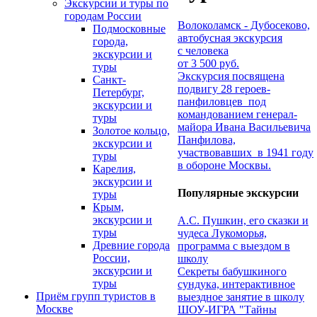
Экскурсии и туры по
городам России
Волоколамск - Дубосеково,
Подмосковные
автобусная экскурсия
города,
с человека
экскурсии и
от 3 500 руб.
туры
Экскурсия посвящена
Санкт-
подвигу 28 героев-
Петербург,
панфиловцев под
экскурсии и
командованием генерал-
туры
майора Ивана Васильевича
Золотое кольцо,
Панфилова,
экскурсии и
участвовавших в 1941 году
туры
в обороне Москвы.
Карелия,
экскурсии и
Популярные экскурсии
туры
Крым,
экскурсии и
А.С. Пушкин, его сказки и
туры
чудеса Лукоморья,
Древние города
программа с выездом в
России,
школу
экскурсии и
Секреты бабушкиного
туры
сундука, интерактивное
Приём групп туристов в
выездное занятие в школу
Москве
ШОУ-ИГРА "Тайны