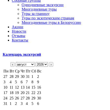
Сборные группы
Однодневные экскурсии
Многодневные туры
Туры за границу
Туры по экзотическим странам
Многодневные туры в Белоруссию
Акции
Новости
Отзывы
Контакты
Календарь экскурсий
‹
›
Пн
Вт
Ср
Чт
Пт
Сб
Вс
27
28
29
30
31
1
2
3
4
5
6
7
8
9
10
11
12
13
14
15
16
17
18
19
20
21
22
23
24
25
26
27
28
29
30
31
1
2
3
4
5
6