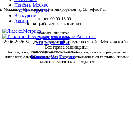
Приём в Москве
г. Москва, г. Московский, 1-й микрорайон, д. 5Б, офис №1
Сборные группы
Экскурсии
пн - пт: 09:00-18:00
Акции
сб - вс: работает горячая линия
звоните, пишите:
+7 (965) 159-83-40
,
2006-2026 © Центр экскурсий и путешествий «Московский».
+7 (495) 646-88-27
Все права защищены.
Тексты, представленные на сайте moscentre.com, являются результатом
присоединяйтесь к нам:
интеллектуальной деятельности и могут использоваться третьими лицами
ВКонтакте
Max
Telegram
только с согласия правообладателя.