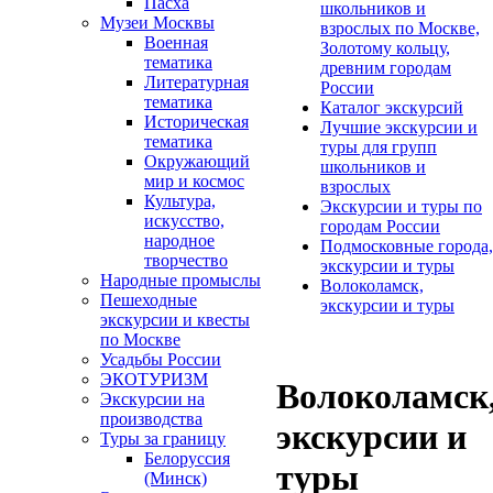
Пасха
школьников и
Музеи Москвы
взрослых по Москве,
Военная
Золотому кольцу,
тематика
древним городам
Литературная
России
тематика
Каталог экскурсий
Историческая
Лучшие экскурсии и
тематика
туры для групп
Окружающий
школьников и
мир и космос
взрослых
Культура,
Экскурсии и туры по
искусство,
городам России
народное
Подмосковные города,
творчество
экскурсии и туры
Народные промыслы
Волоколамск,
Пешеходные
экскурсии и туры
экскурсии и квесты
по Москве
Усадьбы России
ЭКОТУРИЗМ
Волоколамск
Экскурсии на
производства
экскурсии и
Туры за границу
Белоруссия
туры
(Минск)