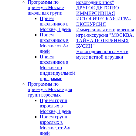
Программы по
новогодних эпох"
приему в Москве
ДРУГОЕ ДЕТСТВО
школьных групп
ИММЕРСИВНАЯ
Прием
ИСТОРИЧЕСКАЯ ИГРА-
школьников в
ЭКСКУРСИЯ
Москве, 1 день
Иммерсивная историческая
Прием
игра-экскурсия "МОСКВА.
школьников в
ТАЙНА ПОТЕРЯННЫХ
Москве от 2-х
БУСИН"
дней
Новогодняя программа в
Прием
музее ватной игрушки
школьников в
Москве по
индивидуальной
программе
Программы по
приему в Москве для
групп взрослых
Прием групп
взрослых в
Москве, 1 день
Прием групп
взрослых в
Москве, от 2-х
дней