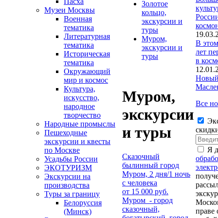
Пасха
Золотое
культ
Музеи Москвы
кольцо,
Росси
Военная
экскурсии и
космо
тематика
туры
19.03.
Литературная
Муром,
В этом
тематика
экскурсии и
лет пе
Историческая
туры
в косм
тематика
12.01.
Окружающий
Новый 
мир и космос
Масле
Культура,
Муром,
искусство,
Все н
народное
экскурсии
творчество
Экс
Народные промыслы
и туры
скидки
Пешеходные
экскурсии и квесты
Я 
по Москве
Сказочный
обрабо
Усадьбы России
былинный город
элект
ЭКОТУРИЗМ
Муром, 2 дня/1 ночь
получ
Экскурсии на
с человека
рассыл
производства
от 15 000 руб.
экску
Туры за границу
Муром - город
Моско
Белоруссия
сказочный,
праве 
(Минск)
богатырский, город-