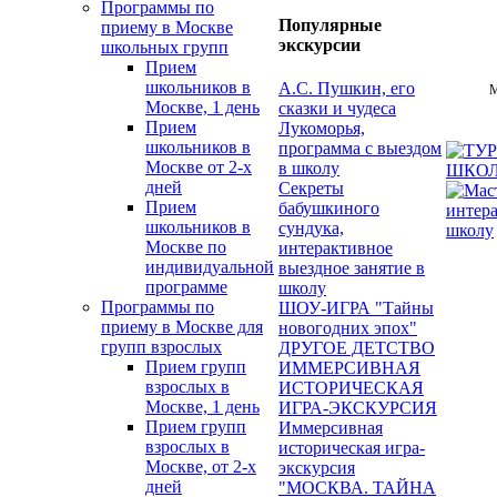
Программы по
Популярные
приему в Москве
экскурсии
школьных групп
Прием
школьников в
А.С. Пушкин, его
М
Москве, 1 день
сказки и чудеса
Прием
Лукоморья,
школьников в
программа с выездом
Москве от 2-х
в школу
дней
Секреты
Прием
бабушкиного
школьников в
сундука,
Москве по
интерактивное
индивидуальной
выездное занятие в
программе
школу
Программы по
ШОУ-ИГРА "Тайны
приему в Москве для
новогодних эпох"
групп взрослых
ДРУГОЕ ДЕТСТВО
Прием групп
ИММЕРСИВНАЯ
взрослых в
ИСТОРИЧЕСКАЯ
Москве, 1 день
ИГРА-ЭКСКУРСИЯ
Прием групп
Иммерсивная
взрослых в
историческая игра-
Москве, от 2-х
экскурсия
дней
"МОСКВА. ТАЙНА