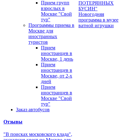
Прием групп
ПОТЕРЯННЫХ
взрослых в
БУСИН"
Москве "Свой
Новогодняя
тур"
программа в музее
Программы приема в
ватной игрушки
Москве для
иностранных
туристов
Прием
иностранцев в
Москве, 1 день
Прием
иностранцев в
Москве, от 2-х
дней
Прием
иностранцев в
Москве "Свой
тур"
Заказ автобусов
Отзывы
"В поисках московского клада",
экскурсия-квест по Москве для