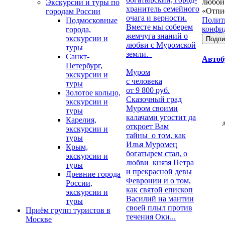
любой
Экскурсии и туры по
хранитель семейного
«Отпис
городам России
очага и верности.
Полит
Подмосковные
Вместе мы соберем
конфи
города,
жемчуга знаний о
экскурсии и
любви с Муромской
туры
земли.
Санкт-
Автоб
Петербург,
Муром
экскурсии и
с человека
туры
от 9 800 руб.
Золотое кольцо,
Сказочный град
экскурсии и
Муром своими
туры
калачами угостит да
Карелия,
А
откроет Вам
экскурсии и
тайны о том, как
туры
Илья Муромец
Крым,
богатырем стал, о
экскурсии и
любви князя Петра
туры
и прекрасной девы
Древние города
Февронии и о том,
России,
как святой епископ
экскурсии и
Василий на мантии
туры
своей плыл против
Приём групп туристов в
течения Оки...
Москве