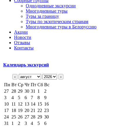
Сборные группы
Однодневные экскурсии
Многодневные туры
Туры за границу
Туры по экзотическим странам
Многодневные туры в Белоруссию
Акции
Новости
Отзывы
Контакты
Календарь экскурсий
‹
›
Пн
Вт
Ср
Чт
Пт
Сб
Вс
27
28
29
30
31
1
2
3
4
5
6
7
8
9
10
11
12
13
14
15
16
17
18
19
20
21
22
23
24
25
26
27
28
29
30
31
1
2
3
4
5
6