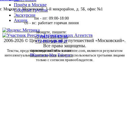
Приём в Москве
г. Москва, г. Московский, 1-й микрорайон, д. 5Б, офис №1
Сборные группы
Экскурсии
пн - пт: 09:00-18:00
Акции
сб - вс: работает горячая линия
звоните, пишите:
+7 (965) 159-83-40
,
2006-2026 © Центр экскурсий и путешествий «Московский».
+7 (495) 646-88-27
Все права защищены.
Тексты, представленные на сайте moscentre.com, являются результатом
присоединяйтесь к нам:
интеллектуальной деятельности и могут использоваться третьими лицами
ВКонтакте
Max
Telegram
только с согласия правообладателя.