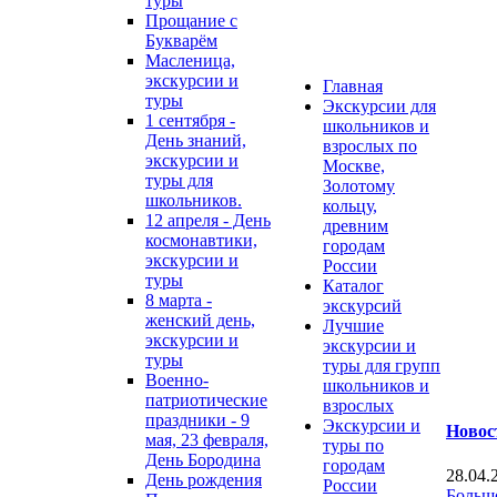
туры
Прощание с
Букварём
Масленица,
экскурсии и
Главная
туры
Экскурсии для
1 сентября -
школьников и
День знаний,
взрослых по
экскурсии и
Москве,
туры для
Золотому
школьников.
кольцу,
12 апреля - День
древним
космонавтики,
городам
экскурсии и
России
туры
Каталог
8 марта -
экскурсий
женский день,
Лучшие
экскурсии и
экскурсии и
туры
туры для групп
Военно-
школьников и
патриотические
взрослых
праздники - 9
Экскурсии и
Новос
мая, 23 февраля,
туры по
День Бородина
городам
28.04.
День рождения
России
Больш