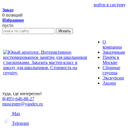
войти в систему
Заказ
0
позиций
Избранное
пусто
Искать
О
компании
Заказчикам
Приём в
Москве
Сборные
группы
Экскурсии
Акции
туда, где интересно!
8(495) 646-88-27
moscentre@yandex.ru
Max
Telegram