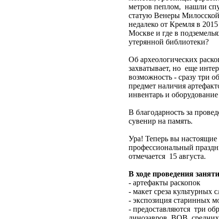
метров пеплом, нашли спу
статую Венеры Милосской
недалеко от Кремля в 2015
Москве и где в подземелья
утерянной библиотеки?
Об археологических раско
захватывает, но еще интер
возможность - сразу три о
предмет наличия артефакт
инвентарь и оборудование
В благодарность за прове
сувенир на память.
Ура! Теперь вы настоящие
профессиональный праздни
отмечается 15 августа.
В ходе проведения занят
- артефакты раскопок
- макет среза культурных 
- экспозиция старинных м
- предоставляются три обр
динозавров, ВОВ, средних