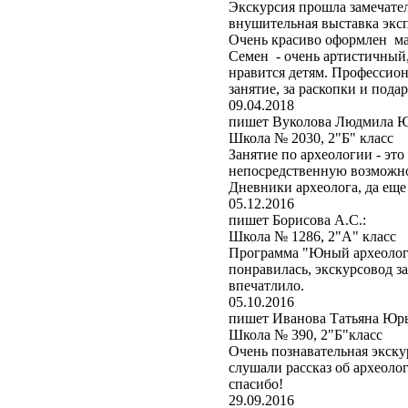
Экскурсия прошла замечател
внушительная выставка эксп
Очень красиво оформлен ма
Семен - очень артистичный,
нравится детям. Профессион
занятие, за раскопки и подар
09.04.2018
пишет Вуколова Людмила Ю
Школа № 2030, 2"Б" класс
Занятие по археологии - эт
непосредственную возможно
Дневники археолога, да еще
05.12.2016
пишет Борисова А.С.:
Школа № 1286, 2"А" класс
Программа "Юный археолог" 
понравилась, экскурсовод за
впечатлило.
05.10.2016
пишет Иванова Татьяна Юрь
Школа № 390, 2"Б"класс
Очень познавательная экскур
слушали рассказ об археоло
спасибо!
29.09.2016