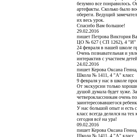
безумно все понравилось. О
артефакты. Сколько было во
обереги. Ведущий замечател
их весь урок.
Спасибо Вам большое!
29.02.2016
пишет Петрова Виктория Ва
ЦО № 627 ( СП 1262), 4 "И" 
24 февраля в нашей школе 
Очень познавательная и увл
интерактив с участием дете
24.02.2016
пишет Керова Оксана Генна
Школа № 1411, 4 "А" класс
9 февраля у нас в школе п
От экскурсии только хороши
душой думала будет хуже. 
четвероклассникам очень по
заинтересовавшегося ребенк
У нас большой опыт и есть с
класс всегда делился на тех
сегодня всё на ура!
09.02.2016
пишет Керова Оксана Генна
Школа № 1411, 4 "А" класс