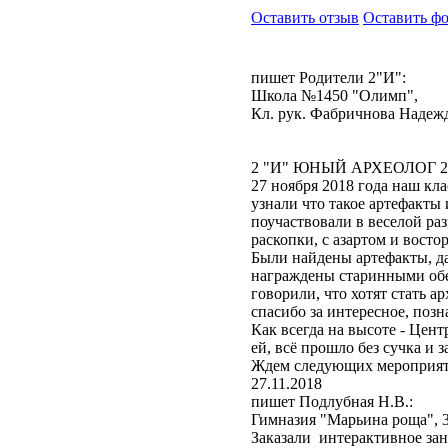
Оставить отзыв
Оставить ф
пишет Родители 2"И":
Школа №1450 "Олимп",
Кл. рук. Фабричнова Надеж
2 "И" ЮНЫЙ АРХЕОЛОГ 27.
27 ноября 2018 года наш кла
узнали что такое артефакты
поучаствовали в веселой ра
раскопки, с азартом и восто
Были найдены артефакты, да
награждены старинными обер
говорили, что хотят стать а
спасибо за интересное, позн
Как всегда на высоте - Цен
ей, всё прошло без сучка и з
Ждем следующих мероприят
27.11.2018
пишет Подлубная Н.В.:
Гимназия "Марьина роща", 3
Заказали интерактивное зан