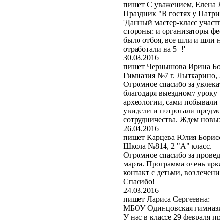
пишет С уважением, Елена 
Праздник "В гостях у Патри
'Данный мастер-класс участ
стороны: и организаторы фе
было отбоя, все шли и шли
отработали на 5+!'
30.08.2016
пишет Чернышова Ирина Бо
Гимназия №7 г. Лыткарино, 3
Огромное спасибо за увлека
благодаря выездному уроку 
археологии, сами побывали 
увидели и потрогали предм
сотрудничества. Ждем новых
26.04.2016
пишет Карцева Юлия Борис
Школа №814, 2 "А" класс.
Огромное спасибо за прове
марта. Программа очень яр
контакт с детьми, вовлечен
Спасибо!
24.03.2016
пишет Лариса Сергеевна:
МБОУ Одинцовская гимназия
У нас в классе 29 февраля 