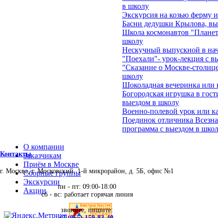
в школу
Экскурсия на козью ферму 
Басни дедушки Крылова, вы
Школа космонавтов "Планеты
школу
Нескучный выпускной в на
"Поехали"- урок-лекция с в
"Сказание о Москве-столице
школу
Шоколадная вечеринка или 
Богородская игрушка в гост
выездом в школу
Военно-полевой урок или ка
Поединок отличника Всезна
программа с выездом в школ
О компании
Контакты
Заказчикам
Приём в Москве
г. Москва, г. Московский, 1-й микрорайон, д. 5Б, офис №1
Сборные группы
Экскурсии
пн - пт: 09:00-18:00
Акции
сб - вс: работает горячая линия
звоните, пишите:
+7 (965) 159-83-40
,