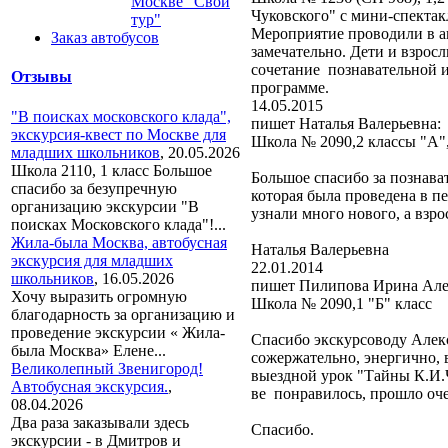
Москве "Свой
Чуковского" с мини-спектак
тур"
Мероприятие проводили в а
Заказ автобусов
замечательно. Дети и взрос
сочетание познавательной 
Отзывы
программе.
14.05.2015
"В поисках московского клада",
пишет Наталья Валерьевна:
экскурсия-квест по Москве для
Школа № 2090,2 классы "А"
младших школьников
,
20.05.2026
Школа 2110, 1 класс Большое
Большое спасибо за познава
спасибо за безупречную
которая была проведена в п
организацию экскурсии "В
узнали много нового, а взр
поисках Московского клада"!...
Жила-была Москва, автобусная
Наталья Валерьевна
экскурсия для младших
22.01.2014
школьников
,
16.05.2026
пишет Пилипова Ирина Але
Хочу выразить огромную
Школа № 2090,1 "Б" класс
благодарность за организацию и
проведение экскурсии « Жила-
Спасибо экскурсоводу Алекс
была Москва» Елене...
сожержательно, энергично, 
Великолепный Звенигород!
выездной урок "Тайны К.И.Ч
Автобусная экскурсия.
,
ве понравилось, прошло оч
08.04.2026
Два раза заказывали здесь
Спасибо.
экскурсии - в Дмитров и