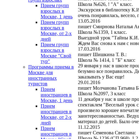
Школа №626, ! "А" класс.
Прием групп
Экскурсия в библиотеку К.
взрослых в
очень понравилась, весело, 
Москве, 1 день
13.05.2016
Прием групп
пишет Смирнова Наталья Ан
взрослых в
Школа №1359, 1 класс.
Москве, от 2-х
Выездной урок "Тайны К.И. 
дней
Ждем Вас снова к нам с но
Прием групп
17.03.2016
взрослых в
пишет Шишкина Т. В.:
Москве "Свой
Школа № 1414, 1 "Б" класс
тур"
29 января у нас в школе пр
Программы приема в
безумно все понравилось. Д
Москве для
заказывать у Вас еще!
иностранных
29.01.2016
туристов
пишет Молчанова Татьяна Б
Прием
Школа №2097, 3 класс
иностранцев в
11 декабря у нас в школе п
Москве, 1 день
спектаклем "Веселый урок 
Прием
произвело хорошее впечатле
иностранцев в
заинтересованностью. Ведущ
Москве, от 2-х
материал до детей. Было оче
дней
11.12.2015
Прием
пишет Семенова Светлана:
иностранцев в
Школа № 1236 (СП 968), 1,2