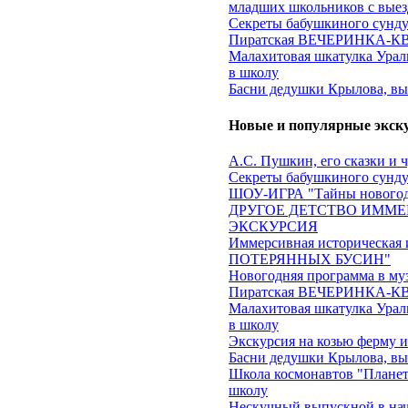
младших школьников с выез
Секреты бабушкиного сундук
Пиратская ВЕЧЕРИНКА-КВЕ
Малахитовая шкатулка Ураль
в школу
Басни дедушки Крылова, вы
Новые и популярные экск
А.С. Пушкин, его сказки и 
Секреты бабушкиного сундук
ШОУ-ИГРА "Тайны новогод
ДРУГОЕ ДЕТСТВО ИММЕ
ЭКСКУРСИЯ
Иммерсивная историческа
ПОТЕРЯННЫХ БУСИН"
Новогодняя программа в му
Пиратская ВЕЧЕРИНКА-КВЕ
Малахитовая шкатулка Ураль
в школу
Экскурсия на козью ферму 
Басни дедушки Крылова, вы
Школа космонавтов "Планеты
школу
Нескучный выпускной в на