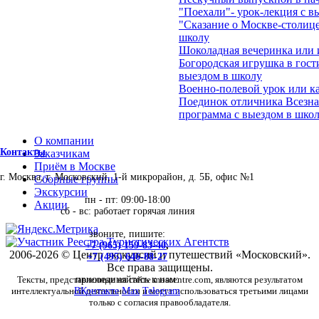
"Поехали"- урок-лекция с в
"Сказание о Москве-столице
школу
Шоколадная вечеринка или 
Богородская игрушка в гост
выездом в школу
Военно-полевой урок или ка
Поединок отличника Всезна
программа с выездом в школ
О компании
Контакты
Заказчикам
Приём в Москве
г. Москва, г. Московский, 1-й микрорайон, д. 5Б, офис №1
Сборные группы
Экскурсии
пн - пт: 09:00-18:00
Акции
сб - вс: работает горячая линия
звоните, пишите:
+7 (965) 159-83-40
,
2006-2026 © Центр экскурсий и путешествий «Московский».
+7 (495) 646-88-27
Все права защищены.
Тексты, представленные на сайте moscentre.com, являются результатом
присоединяйтесь к нам:
интеллектуальной деятельности и могут использоваться третьими лицами
ВКонтакте
Max
Telegram
только с согласия правообладателя.