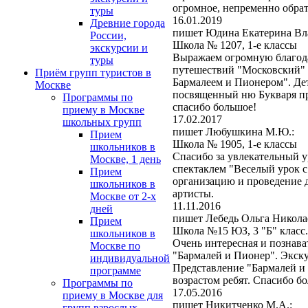
огромное, непременно обрат
туры
16.01.2019
Древние города
пишет Юдина Екатерина Вл
России,
Школа № 1207, 1-е классы
экскурсии и
Выражаем огромную благода
туры
путешествий "Московский" 
Приём групп туристов в
Бармалеем и Пионером". Дет
Москве
посвященный ню Букваря про
Программы по
спасибо большое!
приему в Москве
17.02.2017
школьных групп
пишет Любушкина М.Ю.:
Прием
Школа № 1905, 1-е классы
школьников в
Спасибо за увлекательный у
Москве, 1 день
спектаклем "Веселый урок с
Прием
организацию и проведение 
школьников в
артисты.
Москве от 2-х
11.11.2016
дней
пишет Лебедь Ольга Никола
Прием
Школа №15 ЮЗ, 3 "Б" класс.
школьников в
Очень интересная и познава
Москве по
"Бармалей и Пионер". Экск
индивидуальной
Представление "Бармалей и 
программе
возрастом ребят. Спасибо б
Программы по
17.05.2016
приему в Москве для
пишет Никитченко М.А.:
групп взрослых