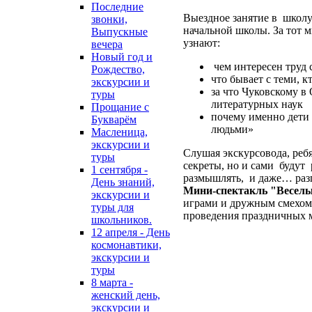
Последние
Выездное занятие в школу
звонки,
начальной школы. За тот м
Выпускные
узнают:
вечера
Новый год и
чем интересен труд 
Рождество,
что бывает с теми, 
экскурсии и
за что Чуковскому в
туры
литературных наук
Прощание с
почему именно дети
Букварём
людьми»
Масленица,
экскурсии и
Слушая экскурсовода, ребя
туры
секреты, но и сами будут 
1 сентября -
размышлять, и даже… разг
День знаний,
Мини-спектакль "Веселы
экскурсии и
играми и дружным смехом
туры для
проведения праздничных 
школьников.
12 апреля - День
космонавтики,
экскурсии и
туры
8 марта -
женский день,
экскурсии и