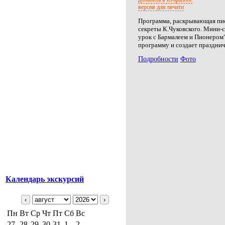
версия для печати
Программа, раскрывающая пи
секреты К.Чуковского. Мини-
урок с Бармалеем и Пионером
программу и создает празднич
Подробности
Фото
Календарь экскурсий
‹
›
Пн
Вт
Ср
Чт
Пт
Сб
Вс
27
28
29
30
31
1
2