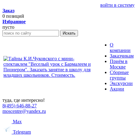
войти в систему
Заказ
0
позиций
Избранное
пусто
Искать
О
компании
Заказчикам
Приём в
Москве
Сборные
группы
Экскурсии
Акции
туда, где интересно!
8(495) 646-88-27
moscentre@yandex.ru
Max
Telegram