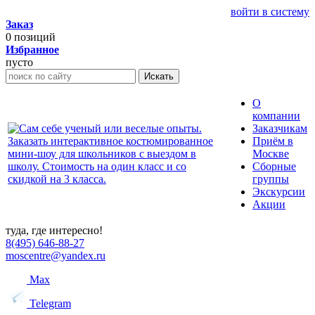
войти в систему
Заказ
0
позиций
Избранное
пусто
Искать
О
компании
Заказчикам
Приём в
Москве
Сборные
группы
Экскурсии
Акции
туда, где интересно!
8(495) 646-88-27
moscentre@yandex.ru
Max
Telegram