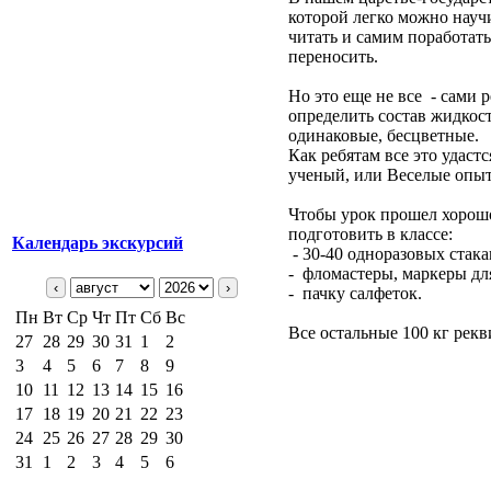
которой легко можно науч
читать и самим поработат
переносить.
Но это еще не все - сами
определить состав жидкост
одинаковые, бесцветные.
Как ребятам все это удаст
ученый, или Веселые опы
Чтобы урок прошел хорошо
подготовить в классе:
Календарь экскурсий
- 30-40 одноразовых стак
- фломастеры, маркеры дл
‹
›
- пачку салфеток.
Пн
Вт
Ср
Чт
Пт
Сб
Вс
Все остальные 100 кг рек
27
28
29
30
31
1
2
3
4
5
6
7
8
9
10
11
12
13
14
15
16
17
18
19
20
21
22
23
24
25
26
27
28
29
30
31
1
2
3
4
5
6