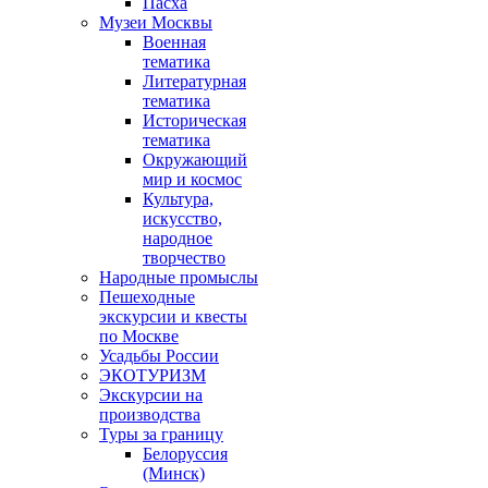
Пасха
Музеи Москвы
Военная
тематика
Литературная
тематика
Историческая
тематика
Окружающий
мир и космос
Культура,
искусство,
народное
творчество
Народные промыслы
Пешеходные
экскурсии и квесты
по Москве
Усадьбы России
ЭКОТУРИЗМ
Экскурсии на
производства
Туры за границу
Белоруссия
(Минск)