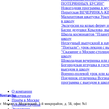
ПОТЕРЯННЫХ БУСИН"
Новогодняя программа в му
Пиратская ВЕЧЕРИНКА-КВЕ
Малахитовая шкатулка Ураль
в школу
Экскурсия на козью ферму 
Басни дедушки Крылова, вы
Школа космонавтов "Планеты
школу
Нескучный выпускной в на
"Поехали"- урок-лекция с в
"Сказание о Москве-столице
школу
Шоколадная вечеринка или 
Богородская игрушка в гост
выездом в школу
Военно-полевой урок или ка
Поединок отличника Всезна
программа с выездом в школ
О компании
Контакты
Заказчикам
Приём в Москве
г. Москва, г. Московский, 1-й микрорайон, д. 5Б, офис №1
Сборные группы
Экскурсии