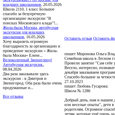
младших школьников
,
20.05.2026
Школа 2110, 1 класс Большое
спасибо за безупречную
организацию экскурсии "В
поисках Московского клада"!...
Жила-была Москва, автобусная
экскурсия для младших
школьников
,
16.05.2026
Оставить отзыв
Оставить ф
Хочу выразить огромную
благодарность за организацию и
проведение экскурсии « Жила-
пишет Миронова Ольга Вла
была Москва» Елене...
Семейная школа в Лесном г
Великолепный Звенигород!
Провели занятие "Сам себе у
Автобусная экскурсия.
,
Весело, интересно, познават
08.04.2026
декабря заказываем програ
Два раза заказывали здесь
Спасибо большое за четкост
экскурсии - в Дмитров и
27.10.2023
Звенигород. Оба раза были очень
пишет Любовь Гусарова:
продуманные и...
Школа № 1286
Все отзывы
Добрый день, нам и нашим д
или веселые опыты", дети в 
родителям. Огромное спасиб
детям, которые ещё очень д