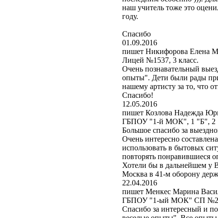
наш учитель тоже это оцени
году.
Спасибо
01.09.2016
пишет Никифорова Елена М
Лицей №1537, 3 класс.
Очень познавательный выез
опыты". Дети были рады пр
нашему артисту за то, что 
Спасибо!
12.05.2016
пишет Козлова Надежда Юр
ГБПОУ "1-й МОК", 1 "Б", 2 "
Большое спасибо за выездно
Очень интересно составлен
использовать в бытовых сит
повторять понравившиеся о
Хотели бы в дальнейшем у В
Москва в 41-м оборону держ
22.04.2016
пишет Менкес Марина Васи
ГБПОУ "1-ый МОК" СП №274
Спасибо за интересный и п
веселые опыты". Все опыты 