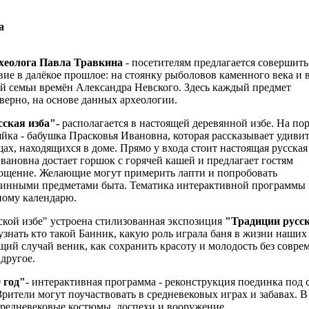
а
хеолога Павла Травкина
- посетителям предлагается совершить
ие в далёкое прошлое: на стоянку рыболовов каменного века и 
й семьи времён Александра Невского. Здесь каждый предмет
верно, на основе данных археологии.
сская изба"
-
располагается в настоящей деревянной избе. На по
зяйка - бабушка Прасковья Ивановна, которая рассказывает удиви
ах, находящихся в доме. Прямо у входа стоит настоящая русская 
вановна достает горшок с горячей кашей и предлагает гостям
гощение. Желающие могут примерить лапти и попробовать
аринными предметами быта. Тематика интерактивной программы 
ному календарю.
ской избе" устроена стилизованная экспозиция
"Традиции русс
знать кто такой Банник, какую роль играла баня в жизни наших
щий случай веник, как сохранить красоту и молодость без совре
 другое.
 год"
- интерактивная программа - реконструкция поединка под 
Зрители могут поучаствовать в средневековых играх и забавах. В
средневековые костюмы, доспехи и вооружение.