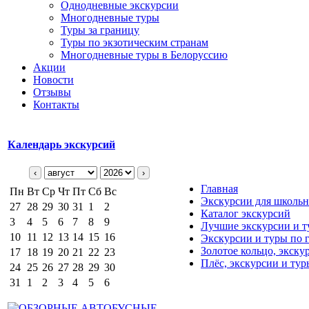
Однодневные экскурсии
Многодневные туры
Туры за границу
Туры по экзотическим странам
Многодневные туры в Белоруссию
Акции
Новости
Отзывы
Контакты
Календарь экскурсий
‹
›
Главная
Пн
Вт
Ср
Чт
Пт
Сб
Вс
Экскурсии для школьн
27
28
29
30
31
1
2
Каталог экскурсий
3
4
5
6
7
8
9
Лучшие экскурсии и т
10
11
12
13
14
15
16
Экскурсии и туры по 
Золотое кольцо, экску
17
18
19
20
21
22
23
Плёс, экскурсии и тур
24
25
26
27
28
29
30
31
1
2
3
4
5
6