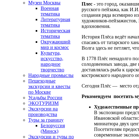
Музеи Москвы
Плес
- это город, оказавш
Военная
русского пейзажа, как И.
тематика
создания ряда всемирно из
Литературная
художников-пейзажистов, 
тематика
вдохновения.
Историческая
тематика
История Плёса ведёт начал
Окружающий
спасаясь от татарского ха
мир и космос
Волга здесь не петляет, ч
Культура,
В 1778 Плёс ненадолго пол
искусство,
солодовенных завода, две 
народное
доставлялась рыба к царск
творчество
костромского народного о
Народные промыслы
Пешеходные
Сегодня Плёс — место отд
экскурсии и квесты
по Москве
Рекомендуем посетить му
Усадьбы России
ЭКОТУРИЗМ
Художественные п
Экскурсии на
В экспозиции предс
производства
Ивановской области:
Туры за границу
миниатюра двух цент
Белоруссия
Посетителям предост
(Минск)
современные экспона
Экскурсии и туры по