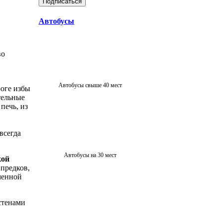
Автобусы
во
Автобусы свыше 40 мест
роге избы
тельные
печь, из
всегда
Автобусы на 30 мест
кой
 предков,
менной
стенами