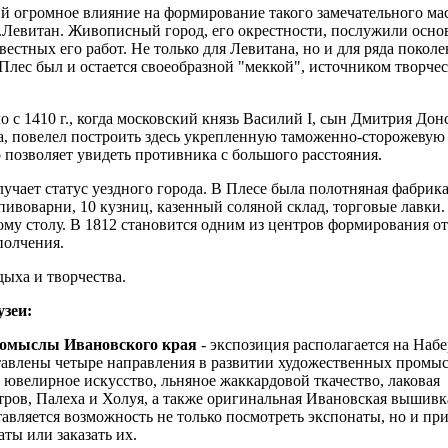
ий огромное влияние на формирование такого замечательного ма
И.Левитан. Живописный город, его окрестности, послужили осно
вестных его работ. Не только для Левитана, но и для ряда покол
Плес был и остается своеобразной "меккой", источником творче
о с 1410 г., когда московский князь Василий I, сын Дмитрия Дон
на, повелел построить здесь укрепленную таможенно-сторожевую 
то позволяет увидеть противника с большого расстояния.
учает статус уездного города. В Плесе была полотняная фабрика
пивоварни, 10 кузниц, казенный соляной склад, торговые лавки
ому столу. В 1812 становится одним из центров формирования о
полчения.
ыха и творчества.
зеи:
ромыслы Ивановского края
- экспозиция располагается на Наб
тавлены четыре направления в развитии художественных промы
 ювелирное искусство, льняное жаккардовой ткачество, лаковая
ров, Палеха и Холуя, а также оригинальная Ивановская вышивк
авляется возможность не только посмотреть экспонаты, но и пр
ты или заказать их.