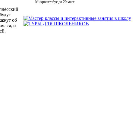
Микроавтобус до 20 мест
 плёсский
будут
кажут об
оялся, и
ей.