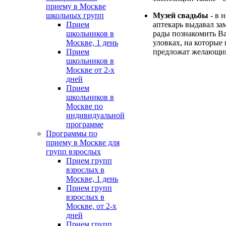
приему в Москве
Музей свадьбы
- в 
школьных групп
аптекарь выдавал за
Прием
рады познакомить Ва
школьников в
уловках, на которые
Москве, 1 день
предложат желающим
Прием
школьников в
Москве от 2-х
дней
Прием
школьников в
Москве по
индивидуальной
программе
Программы по
приему в Москве для
групп взрослых
Прием групп
взрослых в
Москве, 1 день
Прием групп
взрослых в
Москве, от 2-х
дней
Прием групп