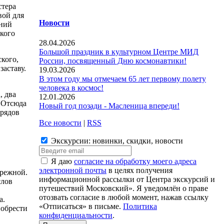
стера
вой для
Новости
ений
ского
28.04.2026
Большой праздник в культурном Центре МИД
ского,
России, посвященный Дню космонавтики!
заставу.
19.03.2026
В этом году мы отмечаем 65 лет первому полету
человека в космос!
, два
12.01.2026
. Отсюда
Новый год позади - Масленица впереди!
трядов
Все новости
|
RSS
Экскурсии: новинки, скидки, новости
Я даю
согласие на обработку моего адреса
электронной почты
в целях получения
ережной.
информационной рассылки от Центра экскурсий и
слов
путешествий Московский». Я уведомлён о праве
отозвать согласие в любой момент, нажав ссылку
а.
«Отписаться» в письме.
Политика
иобрести
конфиденциальности
.