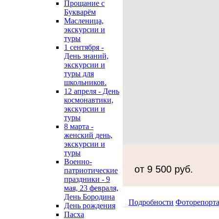
Прощание с
Букварём
Масленица,
экскурсии и
туры
1 сентября -
День знаний,
экскурсии и
туры для
школьников.
12 апреля - День
космонавтики,
экскурсии и
туры
8 марта -
женский день,
экскурсии и
туры
Военно-
от 9 500 руб.
патриотические
праздники - 9
мая, 23 февраля,
День Бородина
Подробности
Фоторепорт
День рождения
Пасха