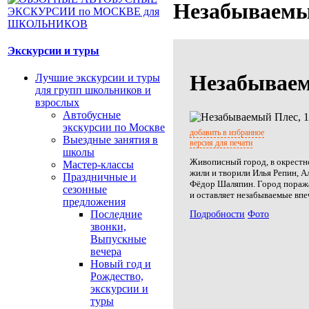
Незабываемый
Экскурсии и туры
Незабываем
Лучшие экскурсии и туры
для групп школьников и
взрослых
Автобусные
экскурсии по Москве
добавить в избранное
Выездные занятия в
версия для печати
школы
Живописный город, в окрестн
Мастер-классы
жили и творили Илья Репин, А
Праздничные и
Фёдор Шаляпин. Город поража
сезонные
и оставляет незабываемые впе
предложения
Последние
Подробности
Фото
звонки,
Выпускные
вечера
Новый год и
Рождество,
экскурсии и
туры