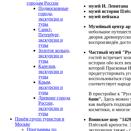
городам России
музей И. Левитана
Подмосковные
музей истории Плёс
города,
музей пейзажа
экскурсии и
туры
Музейный центр ар
Санкт-
небольшое путешеств
Петербург,
дворик древнерусско
экскурсии и
воспроизведён досто
туры
Золотое кольцо,
Частный музей "Ру
экскурсии и
гостей встречает хо
туры
истории обо всех вещ
Карелия,
которой Прасковья И
экскурсии и
продегустировать у
туры
воспользоваться ст
Крым,
соответствует народ
экскурсии и
туры
В пристройке к "Рус
Древние города
бани".
Здесь можно у
России,
как выбрать подходя
экскурсии и
косметики, и многое
туры
Приём групп туристов в
Воинское шоу "1429
Москве
Плёсской крепости. 
Программы по
экспозиции также - 