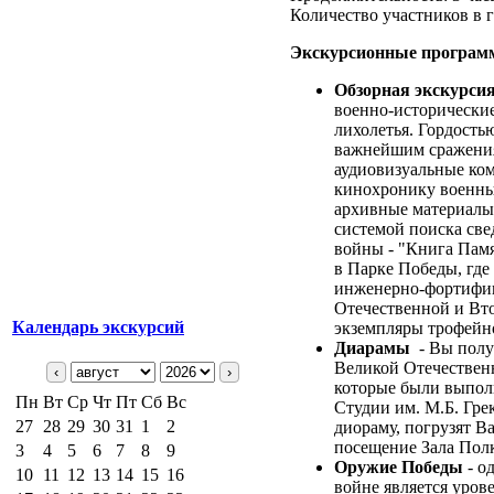
Количество участников в г
Экскурсионные программ
Обзорная экскурсия
военно-исторические
лихолетья. Гордость
важнейшим сражения
аудиовизуальные ко
кинохронику военных
архивные материалы
системой поиска св
войны - "Книга Памя
в Парке Победы, где
инженерно-фортифи
Отечественной и Вт
Календарь экскурсий
экземпляры трофейн
Диарамы
- Вы полу
Великой Отечествен
‹
›
которые были выпол
Пн
Вт
Ср
Чт
Пт
Сб
Вс
Студии им. М.Б. Гр
27
28
29
30
31
1
2
диораму, погрузят В
посещение Зала Полк
3
4
5
6
7
8
9
Оружие Победы
- о
10
11
12
13
14
15
16
войне является уров