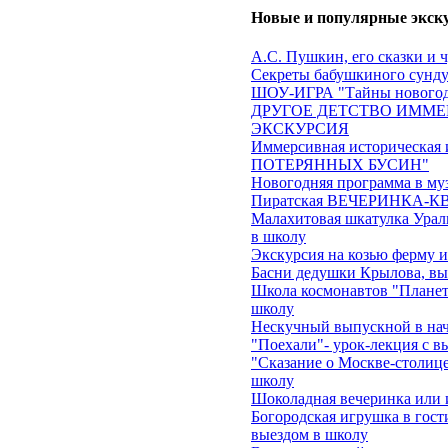
Новые и популярные экск
А.С. Пушкин, его сказки и 
Секреты бабушкиного сундук
ШОУ-ИГРА "Тайны новогод
ДРУГОЕ ДЕТСТВО ИММЕ
ЭКСКУРСИЯ
Иммерсивная историческа
ПОТЕРЯННЫХ БУСИН"
Новогодняя программа в му
Пиратская ВЕЧЕРИНКА-КВЕ
Малахитовая шкатулка Ураль
в школу
Экскурсия на козью ферму 
Басни дедушки Крылова, вы
Школа космонавтов "Планеты
школу
Нескучный выпускной в на
"Поехали"- урок-лекция с в
"Сказание о Москве-столице
школу
Шоколадная вечеринка или 
Богородская игрушка в гост
выездом в школу