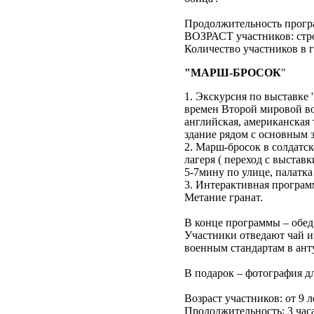
Продолжительность програм
ВОЗРАСТ участников: строг
Количество участников в г
"МАРШ-БРОСОК
"
1. Экскурсия по выставке
времен Второй мировой во
английская, американская
здание рядом с основным 
2. Марш-бросок в солдатс
лагеря ( переход с выста
5-7мину по улице, палатка
3. Интерактивная програм
Метание гранат.
В конце программы – обед
Участники отведают чай и
военным стандартам в ант
В подарок – фотография д
Возраст участников: от 9 л
Продолжительность: 3 час