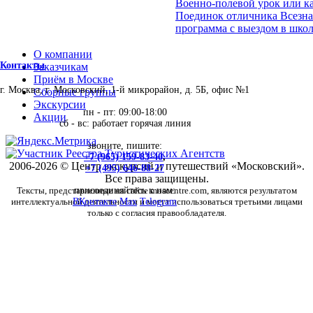
Военно-полевой урок или ка
Поединок отличника Всезна
программа с выездом в школ
О компании
Контакты
Заказчикам
Приём в Москве
г. Москва, г. Московский, 1-й микрорайон, д. 5Б, офис №1
Сборные группы
Экскурсии
пн - пт: 09:00-18:00
Акции
сб - вс: работает горячая линия
звоните, пишите:
+7 (965) 159-83-40
,
2006-2026 © Центр экскурсий и путешествий «Московский».
+7 (495) 646-88-27
Все права защищены.
Тексты, представленные на сайте moscentre.com, являются результатом
присоединяйтесь к нам:
интеллектуальной деятельности и могут использоваться третьими лицами
ВКонтакте
Max
Telegram
только с согласия правообладателя.