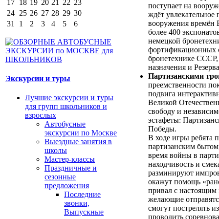
17
18
19
20
21
22
23
поступает на воору
24
25
26
27
28
29
30
ждёт увлекательное 
вооружения времён 
31
1
2
3
4
5
6
более 400 экспонато
немецкой бронетехн
фортификационных с
бронетехнике СССР,
назначения и Резерв
Партизанскими тр
Экскурсии и туры
преемственности пок
подвига интерактив
Лучшие экскурсии и туры
Великой Отечествен
для групп школьников и
свободу и независи
взрослых
эстафеты: Партизанс
Автобусные
Победы.
экскурсии по Москве
В ходе игры ребята 
Выездные занятия в
партизанским бытом,
школы
время войны в парти
Мастер-классы
находчивость и смек
Праздничные и
разминируют импров
сезонные
окажут помощь «ран
предложения
привал с настоящим 
Последние
желающие отправятся
звонки,
смогут пострелять и
Выпускные
проводить соревнова