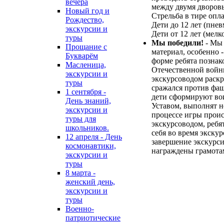
вечера
между двумя дворов
Новый год и
Стрельба в тире опла
Рождество,
Дети до 12 лет (пнев
экскурсии и
Дети от 12 лет (мелк
туры
Мы победили!
- Мы
Прощание с
материал, особенно
Букварём
форме ребята позна
Масленица,
Отечественной войны
экскурсии и
экскурсоводом раскр
туры
сражался против фа
1 сентября -
дети сформируют во
День знаний,
Уставом, выполнят н
экскурсии и
процессе игры прои
туры для
экскурсоводом, ребят
школьников.
себя во время экскур
12 апреля - День
завершение экскурс
космонавтики,
награждены грамота
экскурсии и
туры
8 марта -
женский день,
экскурсии и
туры
Военно-
патриотические