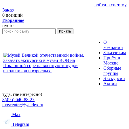
войти в систему
Заказ
0
позиций
Избранное
пусто
Искать
О
компании
Заказчикам
Приём в
Москве
Сборные
группы
Экскурсии
Акции
туда, где интересно!
8(495) 646-88-27
moscentre@yandex.ru
Max
Telegram