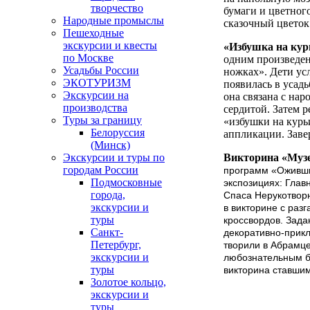
творчество
бумаги и цветного
Народные промыслы
сказочный цветок
Пешеходные
экскурсии и квесты
«Избушка на кур
по Москве
одним произведен
Усадьбы России
ножках». Дети ус
ЭКОТУРИЗМ
появилась в усадь
Экскурсии на
она связана с нар
производства
сердитой. Затем р
Туры за границу
«избушки на курь
Белоруссия
аппликации. Заве
(Минск)
Викторина «Музе
Экскурсии и туры по
городам России
программ «Оживши
Подмосковные
экспозициях: Глав
города,
Спаса Нерукотворн
экскурсии и
в викторине с раз
туры
кроссвордов. Зада
Санкт-
декоративно-прикл
Петербург,
творили в Абрамце
экскурсии и
любознательным б
туры
викторина ставши
Золотое кольцо,
экскурсии и
туры