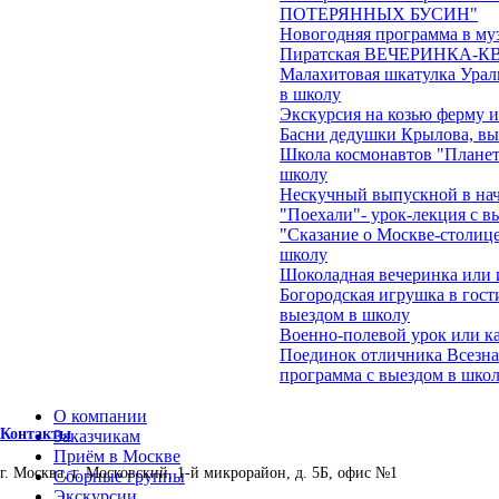
ПОТЕРЯННЫХ БУСИН"
Новогодняя программа в му
Пиратская ВЕЧЕРИНКА-КВЕ
Малахитовая шкатулка Ураль
в школу
Экскурсия на козью ферму 
Басни дедушки Крылова, вы
Школа космонавтов "Планеты
школу
Нескучный выпускной в на
"Поехали"- урок-лекция с в
"Сказание о Москве-столице
школу
Шоколадная вечеринка или 
Богородская игрушка в гост
выездом в школу
Военно-полевой урок или ка
Поединок отличника Всезна
программа с выездом в школ
О компании
Контакты
Заказчикам
Приём в Москве
г. Москва, г. Московский, 1-й микрорайон, д. 5Б, офис №1
Сборные группы
Экскурсии