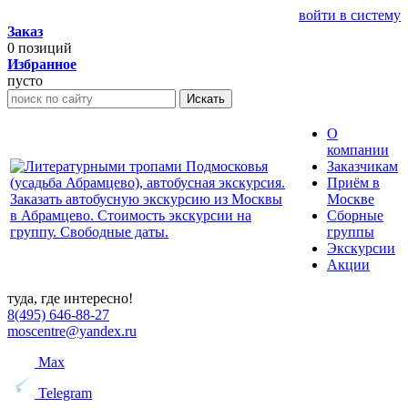
войти в систему
Заказ
0
позиций
Избранное
пусто
Искать
О
компании
Заказчикам
Приём в
Москве
Сборные
группы
Экскурсии
Акции
туда, где интересно!
8(495) 646-88-27
moscentre@yandex.ru
Max
Telegram