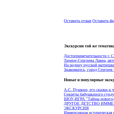
Оставить отзыв
Оставить ф
Экскурсии той же тематик
Достопримечательности г. 
Троице-Сергиева Лавра, авт
На родину русской матрешки
Знакомьтесь, город Сергиев
Новые и популярные экск
А.С. Пушкин, его сказки и 
Секреты бабушкиного сундук
ШОУ-ИГРА "Тайны новогод
ДРУГОЕ ДЕТСТВО ИММЕ
ЭКСКУРСИЯ
Иммерсивная историческа