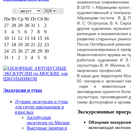
знаменитые современники.
В 1870 г. Абрамцево купи
‹
›
художественный и театраль
Абрамцеве гостили В. Д. По
Пн
Вт
Ср
Чт
Пт
Сб
Вс
И. С. Остроухов, В. А. Серо
27
28
29
30
31
1
2
другие художники, музыкан
3
4
5
6
7
8
9
резчицкая и керамическая 
10
11
12
13
14
15
16
развитию старинных ремесе
После Октябрьской револю
17
18
19
20
21
22
23
национализирована и прев
24
25
26
27
28
29
30
Мамонтовского кружка не 
31
1
2
3
4
5
6
работали художники И. Э. Г
скульпторы В. И. Мухина, Б
творческих профессий.
В наши дни территория Му
50 гектаров и включает 
парк и живописные окр
Экскурсии и туры
заповедника хранится более
скульптура, произведения д
Лучшие экскурсии и туры
также фотографии и архив
для групп школьников и
Экскурсионные прогр
взрослых
Автобусные
Обзорная экскурсия
экскурсии по Москве
включающая экспози
Выездные занятия в