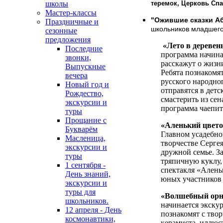
теремок, Церковь Спа
школы
Мастер-классы
"Ожившие сказки А
Праздничные и
школьников младшего 
сезонные
предложения
«Лето в дереве
Последние
программа начина
звонки,
расскажут о жизни
Выпускные
Ребята познакомя
вечера
русского народно
Новый год и
отправятся в дет
Рождество,
смастерить из се
экскурсии и
программа чаепит
туры
Прощание с
«Аленький цвето
Букварём
Главном усадебно
Масленица,
творчестве Серге
экскурсии и
дружной семье. З
туры
тряпичную куклу,
1 сентября -
спектакля «Алень
День знаний,
юных участников 
экскурсии и
туры для
«Волшебный орна
школьников.
начинается экскур
12 апреля - День
познакомят с тво
космонавтики,
керамиста, иллюс