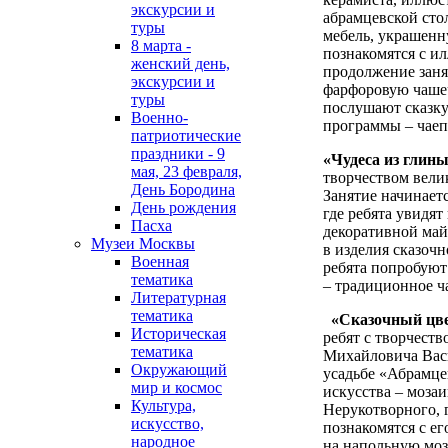
экскурсии и
абрамцевской сто
туры
мебель, украшен
8 марта -
познакомятся с и
женский день,
продолжение заня
экскурсии и
фарфоровую чашеч
туры
послушают сказк
Военно-
программы – чае
патриотические
праздники - 9
«Чудеса из глины
мая, 23 февраля,
творчеством вели
День Бородина
Занятие начинаетс
День рождения
где ребята увидя
Пасха
декоративной май
Музеи Москвы
в изделия сказочн
Военная
ребята попробуют
тематика
– традиционное ч
Литературная
тематика
«Сказочный цве
Историческая
ребят с творчест
тематика
Михайловича Васн
Окружающий
усадьбе «Абрамце
мир и космос
искусства – мозаи
Культура,
Нерукотворного, 
искусство,
познакомятся с ег
народное
на напольную моз