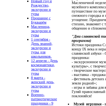
Новый год и
Масленичной неделе
Рождество,
музейного комплекса
экскурсии и
путешествие по музе
туры
снежного городка и 
Прощание с
угощение. Праздничн
Букварём
стихию, знакомит с 
Масленица,
общению и сближен
экскурсии и
туры
"Дни славянской пи
1 сентября -
программа)
День знаний,
Истоки праздника Сл
экскурсии и
концу IX века и нер
туры для
славянской азбуки -
школьников.
праздника:
12 апреля - День
- экскурсионное муз
космонавтики,
культуры», с творче
экскурсии и
- творческие мастерс
туры
- выставка - продаж
8 марта -
- фестиваль детских
женский день,
земли родной»;
экскурсии и
- игры и забавы для 
туры
Гуляй православный 
Военно-
поклоняйся!
патриотические
праздники - 9
Музей игрушки
- 