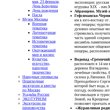
мая, 23 февраля,
экспозиции: русская
День Бородина
игрушка XIX - нач.X
День рождения
Абрамцево. Музей-
Пасха
Гефсиманско-Черни
Музеи Москвы
км к юго-востоку от
Военная
ему пещеры; чудотво
тематика
духовно опытные мон
Литературная
стремились получить
тематика
часть зданий сохран
Историческая
ансамбль памятников
тематика
монашеское общежити
Окружающий
пещеры, расположен
мир и космос
Культура,
Водопад «Гремячий
искусство,
расположен в 14 км 
народное
деревни Взгляднево.
творчество
лечебные свойства, 
Народные промыслы
склона р.Ляпинки. П
Пешеходные
Преподобного Сергия
экскурсии и квесты
которой бьет вода, 
по Москве
погоду, особенно ле
Усадьбы России
богомольцев и турис
ЭКОТУРИЗМ
Зимой, на Крещенье 
Экскурсии на
позволяет проехать
производства
«Журавлиная роди