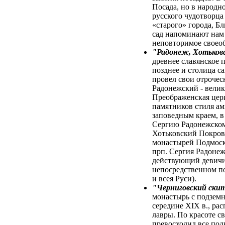
Посада, но в народн
русского чудотворца
«старого» города, Б
сад напоминают нам 
неповторимое своео
"Радонеж, Хотьков
древнее славянское п
позднее и столица с
провел свои отроче
Радонежский - велик
Преображенская церк
памятников стиля ам
заповедным краем, в 
Сергию Радонежском
Хотьковский Покров
монастырей Подмоск
прп. Сергия Радонеж
действующий девичи
непосредственном п
и всея Руси).
"Черниговский скит
монастырь с подзем
середине XIX в., ра
лавры. По красоте с
превосходил все по