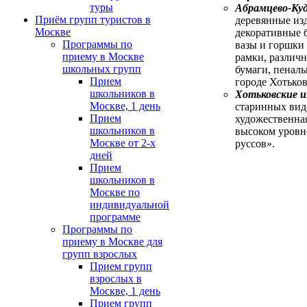
туры
Абрамцево-Куд
Приём групп туристов в
деревянные изд
Москве
декоративные б
Программы по
вазы и горшки 
приему в Москве
рамки, различ
школьных групп
бумаги, пеналы
Прием
городе Хотьков
школьников в
Хотьковские и
Москве, 1 день
старинных видо
Прием
художественная
школьников в
высоком уровне
Москве от 2-х
руссов».
дней
Прием
школьников в
Москве по
индивидуальной
программе
Программы по
приему в Москве для
групп взрослых
Прием групп
взрослых в
Москве, 1 день
Прием групп