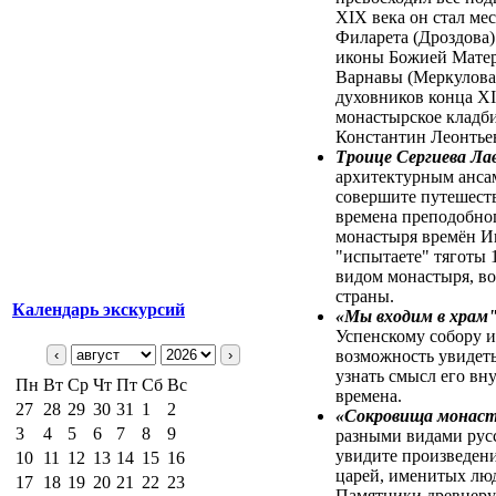
XIX века он стал ме
Филарета (Дроздова)
иконы Божией Матер
Варнавы (Меркулова)
духовников конца XI
монастырское кладб
Константин Леонтьев
Троице Сергиева Ла
архитектурным анса
совершите путешеств
времена преподобног
монастыря времён Ив
"испытаете" тяготы
видом монастыря, в
страны.
Календарь экскурсий
«Мы входим в храм
Успенскому собору и
‹
›
возможность увидеть
узнать смысл его вн
Пн
Вт
Ср
Чт
Пт
Сб
Вс
времена.
27
28
29
30
31
1
2
«Сокровища монаст
3
4
5
6
7
8
9
разными видами русс
увидите произведени
10
11
12
13
14
15
16
царей, именитых лю
17
18
19
20
21
22
23
Памятники древнерус