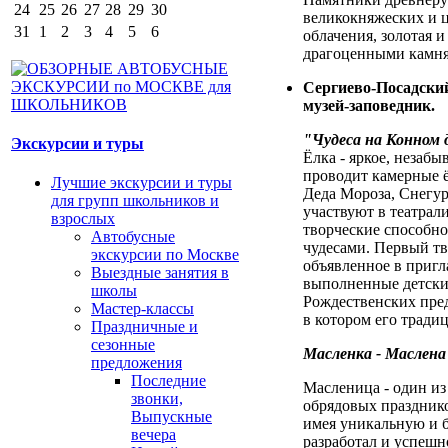
24
25
26
27
28
29
30
великокняжеских и ц
31
1
2
3
4
5
6
облачения, золотая 
драгоценными камня
Сергиево-Посадски
музей-заповедник.
"Чудеса на Конном 
Экскурсии и туры
Ёлка - яркое, незаб
проводит камерные 
Лучшие экскурсии и туры
Деда Мороза, Снегур
для групп школьников и
участвуют в театрал
взрослых
творческие способно
Автобусные
чудесами. Первый тв
экскурсии по Москве
объявленное в пригл
Выездные занятия в
выполненные детски
школы
Рождественских пре
Мастер-классы
в котором его тради
Праздничные и
сезонные
Масленка - Маслена
предложения
Последние
Масленица - один и
звонки,
обрядовых празднико
Выпускные
имея уникальную и 
вечера
разработал и успешн