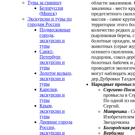
Туры за границу
области заказников.
Белоруссия
заказника - место к
(Минск)
предотлетного скоп
Экскурсии и туры по
массив - самое круп
городам России
территории этого бо
Подмосковные
количество редких д
города,
(карликовая береза, 
экскурсии и
болотные орхидеи, м
туры
животных (серые жур
Санкт-
осеннего скопления,
Петербург,
подорлик, сокол-дерб
экскурсии и
болотных бабочек и д
туры
проводятся экологич
Золотое кольцо,
могут наблюдать жур
экскурсии и
дер.Дубровки Талдом
туры
Народные промысл
Карелия,
Сергиево-Поса
экскурсии и
промысла в Сер
туры
По одной из ни
Крым,
Сергий.
экскурсии и
Матрешка
- С
туры
Изобретателем
Древние города
Звездочкина
России,
Богородская ре
экскурсии и
Вербилки