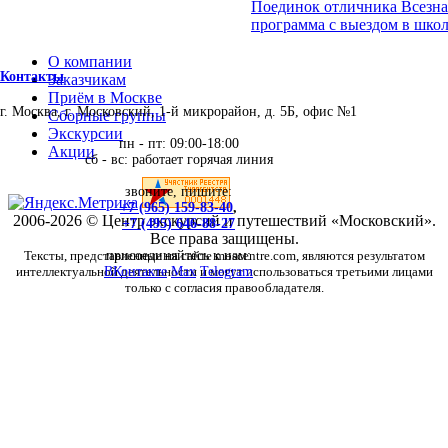
Поединок отличника Всезна
программа с выездом в школ
О компании
Контакты
Заказчикам
Приём в Москве
г. Москва, г. Московский, 1-й микрорайон, д. 5Б, офис №1
Сборные группы
Экскурсии
пн - пт: 09:00-18:00
Акции
сб - вс: работает горячая линия
звоните, пишите:
+7 (965) 159-83-40
,
2006-2026 © Центр экскурсий и путешествий «Московский».
+7 (495) 646-88-27
Все права защищены.
Тексты, представленные на сайте moscentre.com, являются результатом
присоединяйтесь к нам:
интеллектуальной деятельности и могут использоваться третьими лицами
ВКонтакте
Max
Telegram
только с согласия правообладателя.