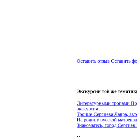
Оставить отзыв
Оставить ф
Экскурсии той же тематик
Литературными тропами Под
экскурсия
Троице-Сергиева Лавра, авт
На родину русской матрешки
Знакомьтесь, город Сергиев