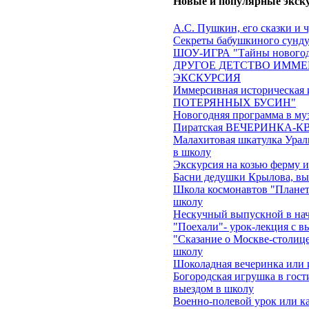
Новые и популярные экск
А.С. Пушкин, его сказки и 
Секреты бабушкиного сундук
ШОУ-ИГРА "Тайны новогод
ДРУГОЕ ДЕТСТВО ИММЕ
ЭКСКУРСИЯ
Иммерсивная историческа
ПОТЕРЯННЫХ БУСИН"
Новогодняя программа в му
Пиратская ВЕЧЕРИНКА-КВЕ
Малахитовая шкатулка Ураль
в школу
Экскурсия на козью ферму 
Басни дедушки Крылова, вы
Школа космонавтов "Планеты
школу
Нескучный выпускной в на
"Поехали"- урок-лекция с в
"Сказание о Москве-столице
школу
Шоколадная вечеринка или 
Богородская игрушка в гост
выездом в школу
Военно-полевой урок или ка