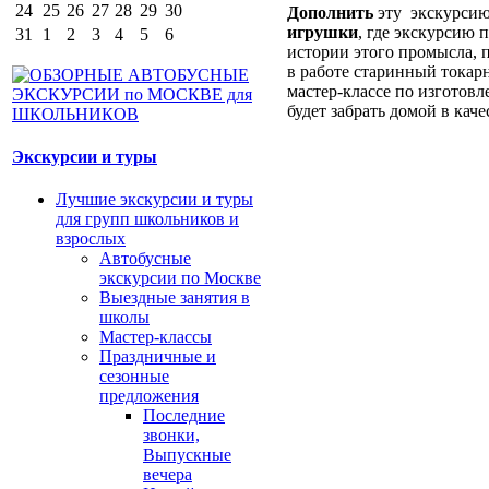
24
25
26
27
28
29
30
Дополнить
эту экскурси
игрушки
, где экскурсию 
31
1
2
3
4
5
6
истории этого промысла, 
в работе старинный токарн
мастер-классе по изготов
будет забрать домой в каче
Экскурсии и туры
Лучшие экскурсии и туры
для групп школьников и
взрослых
Автобусные
экскурсии по Москве
Выездные занятия в
школы
Мастер-классы
Праздничные и
сезонные
предложения
Последние
звонки,
Выпускные
вечера