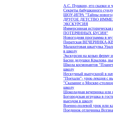
А.С. Пушкин, его сказки и 
Секреты бабушкиного сундук
ШОУ-ИГРА "Тайны новогод
ДРУГОЕ ДЕТСТВО ИММЕ
ЭКСКУРСИЯ
Иммерсивная историческа
ПОТЕРЯННЫХ БУСИН"
Новогодняя программа в му
Пиратская ВЕЧЕРИНКА-КВЕ
Малахитовая шкатулка Ураль
в школу
Экскурсия на козью ферму 
Басни дедушки Крылова, вы
Школа космонавтов "Планеты
школу
Нескучный выпускной в на
"Поехали"- урок-лекция с в
"Сказание о Москве-столице
школу
Шоколадная вечеринка или 
Богородская игрушка в гост
выездом в школу
Военно-полевой урок или ка
Поединок отличника Всезна