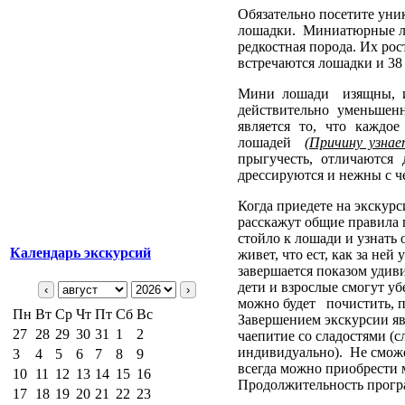
Обязательно посетите уни
лошадки. Миниатюрные лош
редкостная порода. Их рос
встречаются лошадки и 38 с
Мини лошади изящны, им
действительно уменьшен
является то, что каждо
лошадей
(Причину узнае
прыгучесть, отличаются
дрессируются и нежны с ч
Когда приедете на экскур
расскажут общие правила 
стойло к лошади и узнать 
Календарь экскурсий
живет, что ест, как за не
завершается показом удив
дети и взрослые смогут уб
‹
›
можно будет почистить, пр
Пн
Вт
Ср
Чт
Пт
Сб
Вс
Завершением экскурсии явл
27
28
29
30
31
1
2
чаепитие со сладостями (
индивидуально). Не сможе
3
4
5
6
7
8
9
всегда можно приобрести 
10
11
12
13
14
15
16
Продолжительность програ
17
18
19
20
21
22
23