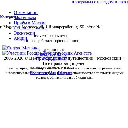
программа с выездом в школ
О компании
Контакты
Заказчикам
Приём в Москве
г. Москва, г. Московский, 1-й микрорайон, д. 5Б, офис №1
Сборные группы
Экскурсии
пн - пт: 09:00-18:00
Акции
сб - вс: работает горячая линия
звоните, пишите:
+7 (965) 159-83-40
,
2006-2026 © Центр экскурсий и путешествий «Московский».
+7 (495) 646-88-27
Все права защищены.
Тексты, представленные на сайте moscentre.com, являются результатом
присоединяйтесь к нам:
интеллектуальной деятельности и могут использоваться третьими лицами
ВКонтакте
Max
Telegram
только с согласия правообладателя.