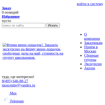
войти в систему
Заказ
0
позиций
Избранное
пусто
Искать
О
компании
Заказчикам
Приём в
Москве
Сборные
группы
Экскурсии
Акции
туда, где интересно!
8(495) 646-88-27
moscentre@yandex.ru
Max
Telegram