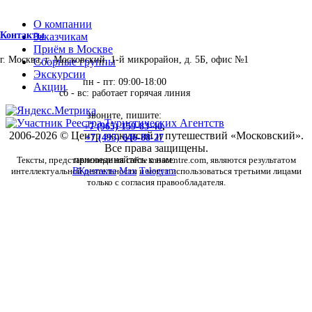
О компании
Контакты
Заказчикам
Приём в Москве
г. Москва, г. Московский, 1-й микрорайон, д. 5Б, офис №1
Сборные группы
Экскурсии
пн - пт: 09:00-18:00
Акции
сб - вс: работает горячая линия
звоните, пишите:
+7 (965) 159-83-40
,
2006-2026 © Центр экскурсий и путешествий «Московский».
+7 (495) 646-88-27
Все права защищены.
Тексты, представленные на сайте moscentre.com, являются результатом
присоединяйтесь к нам:
интеллектуальной деятельности и могут использоваться третьими лицами
ВКонтакте
Max
Telegram
только с согласия правообладателя.