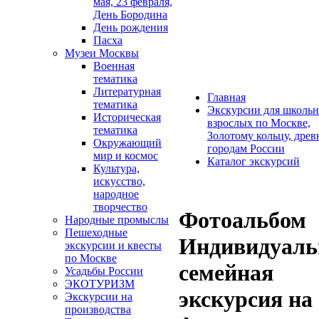
мая, 23 февраля,
День Бородина
День рождения
Пасха
Музеи Москвы
Военная
тематика
Литературная
Главная
тематика
Экскурсии для школьн
Историческая
взрослых по Москве,
тематика
Золотому кольцу, дре
Окружающий
городам России
мир и космос
Каталог экскурсий
Культура,
искусство,
народное
творчество
Фотоальбом
Народные промыслы
Пешеходные
Индивидуаль
экскурсии и квесты
по Москве
семейная
Усадьбы России
ЭКОТУРИЗМ
экскурсия на
Экскурсии на
производства