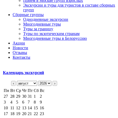
Прием в Москве групп взрослых
Экскурсии и туры для туристов в составе сборных
групп
Сборные группы
Однодневные экскурсии
Многодневные туры
Туры за границу
Туры по экзотическим странам
Многодневные туры в Белоруссию
Акции
Новости
Отзывы
Контакты
Календарь экскурсий
‹
›
Пн
Вт
Ср
Чт
Пт
Сб
Вс
27
28
29
30
31
1
2
3
4
5
6
7
8
9
10
11
12
13
14
15
16
17
18
19
20
21
22
23