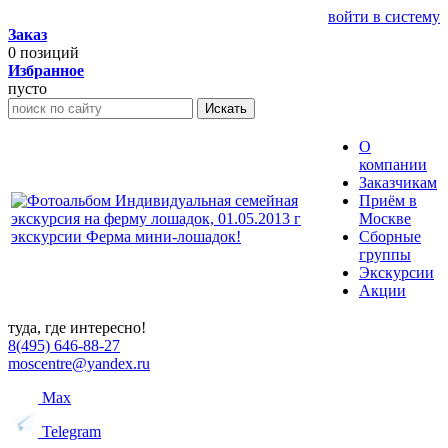
войти в систему
Заказ
0
позиций
Избранное
пусто
Искать
О
компании
Заказчикам
Приём в
Москве
Сборные
группы
Экскурсии
Акции
туда, где интересно!
8(495) 646-88-27
moscentre@yandex.ru
Max
Telegram