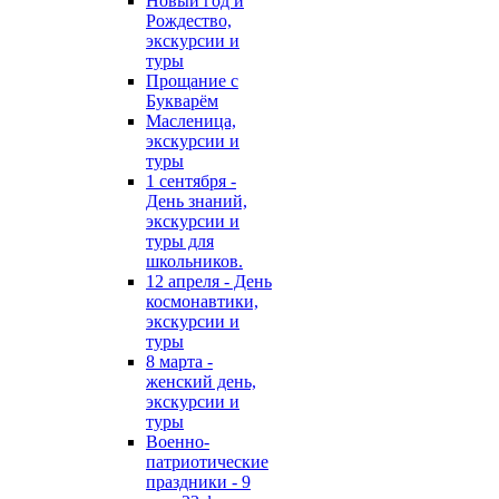
Новый год и
Рождество,
экскурсии и
туры
Прощание с
Букварём
Масленица,
экскурсии и
туры
1 сентября -
День знаний,
экскурсии и
туры для
школьников.
12 апреля - День
космонавтики,
экскурсии и
туры
8 марта -
женский день,
экскурсии и
туры
Военно-
патриотические
праздники - 9