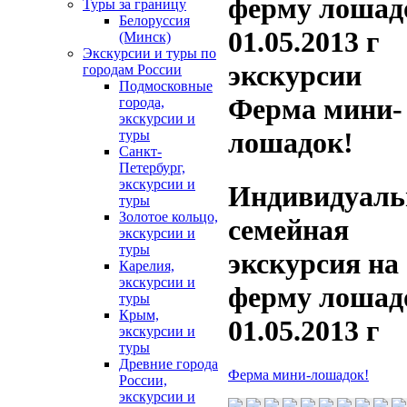
ферму лошад
Туры за границу
Белоруссия
01.05.2013 г
(Минск)
Экскурсии и туры по
экскурсии
городам России
Подмосковные
Ферма мини-
города,
экскурсии и
лошадок!
туры
Санкт-
Петербург,
экскурсии и
Индивидуаль
туры
Золотое кольцо,
семейная
экскурсии и
туры
экскурсия на
Карелия,
экскурсии и
ферму лошад
туры
Крым,
01.05.2013 г
экскурсии и
туры
Древние города
Ферма мини-лошадок!
России,
экскурсии и