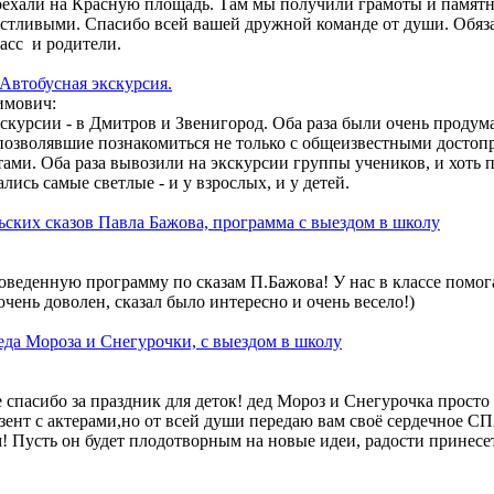
оехали на Красную площадь. Там мы получили грамоты и памят
 на обработку своих персональных данных (ФИО, телефон, e-ma
астливыми. Спасибо всей вашей дружной команде от души. Обяз
 связи с вами. Обработка осуществляется в соответствии с
Полит
ласс и родители.
гласие может быть отозвано путём направления письменного заяв
Автобусная экскурсия.
Отправить
имович:
экскурсии - в Дмитров и Звенигород. Оба раза были очень проду
позволявшие познакомиться не только с общеизвестными достоп
ами. Оба раза вывозили на экскурсии группы учеников, и хоть п
лись самые светлые - и у взрослых, и у детей.
ских сказов Павла Бажова, программа с выездом в школу
оведенную программу по сказам П.Бажова! У нас в классе помог
очень доволен, сказал было интересно и очень весело!)
да Мороза и Снегурочки, с выездом в школу
 спасибо за праздник для деток! дед Мороз и Снегурочка просто 
езент с актерами,но от всей души передаю вам своё сердечное 
Пусть он будет плодотворным на новые идеи, радости принесе