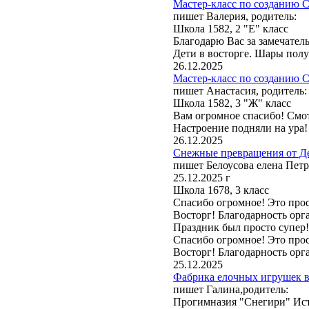
Мастер-класс по созданию С
пишет Валерия, родитель:
Школа 1582, 2 "Е" класс
Благодарю Вас за замечател
Дети в восторге. Шары полу
26.12.2025
Мастер-класс по созданию С
пишет Анастасия, родитель:
Школа 1582, 3 "Ж" класс
Вам огромное спасибо! Смот
Настроение подняли на ура!
26.12.2025
Снежные превращения от Де
пишет Белоусова елена Петр
25.12.2025 г
Школа 1678, 3 класс
Спасибо огромное! Это прос
Восторг! Благодарность орга
Праздник был просто супер
Спасибо огромное! Это прос
Восторг! Благодарность орга
25.12.2025
Фабрика елочных игрушек в 
пишет Галина,родитель:
Прогимназия "Снегири" Ист