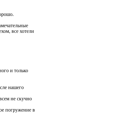
хорошо.
замечательные
хом, все хотели
ого и только
осле нашего
всем не скучно
ое погружение в