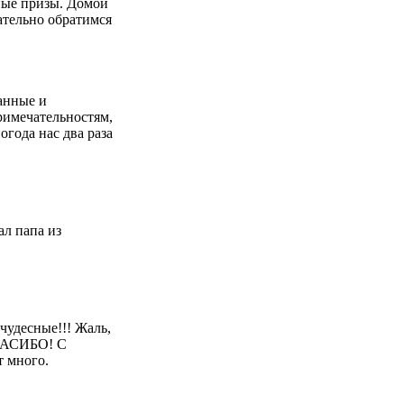
ные призы. Домой
il) в целях
ательно обратимся
икой
ления на адрес
манные и
римечательностям,
огода нас два раза
ал папа из
чудесные!!! Жаль,
СПАСИБО! С
т много.