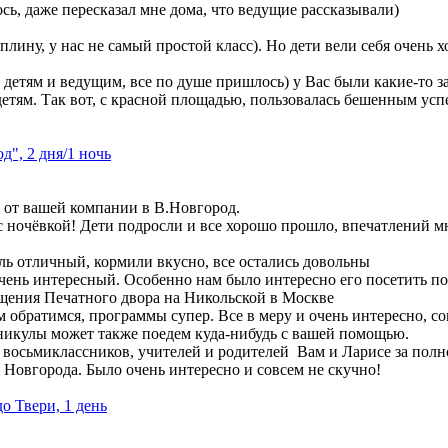
сь, даже пересказал мне дома, что ведущие рассказывали)
плину, у нас не самый простой класс). Но дети вели себя очень 
и детям и ведущим, все по душе пришлось) у Вас были какие-то 
детям. Так вот, с красной площадью, пользовалась бешенным успе
", 2 дня/1 ночь
м от вашей компании в В.Новгород.
 ночёвкой! Дети подросли и все хорошо прошло, впечатлений мн
ль отличный, кормили вкусно, все остались довольны
чень интересный. Особенно нам было интересно его посетить п
щения Печатного двора на Никольской в Москве
м обратимся, программы супер. Все в меру и очень интересно, со
никулы может также поедем куда-нибудь с вашей помощью.
восьмиклассников, учителей и родителей Вам и Ларисе за полн
Новгорода. Было очень интересно и совсем не скучно!
до Твери, 1 день