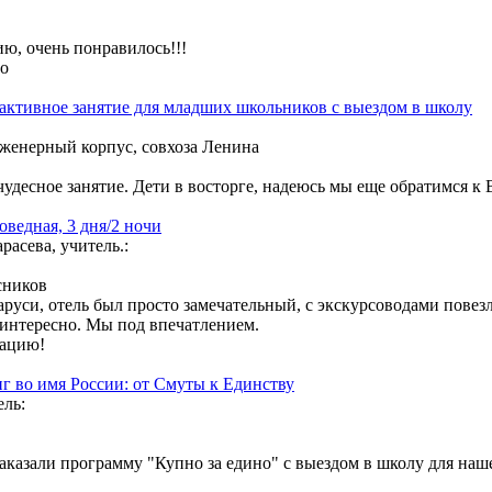
ию, очень понравилось!!!
ео
рактивное занятие для младших школьников с выездом в школу
енерный корпус, совхоза Ленина
чудесное занятие. Дети в восторге, надеюсь мы еще обратимся к В
оведная, 3 дня/2 ночи
асева, учитель.:
сников
аруси, отель был просто замечательный, с экскурсоводами повез
 интересно. Мы под впечатлением.
зацию!
г во имя России: от Смуты к Единству
ель:
аказали программу "Купно за едино" с выездом в школу для наше