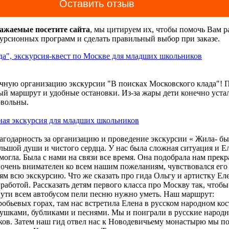
Оставить отзыв
важаемые посетите сайта
, мы цитируем их, чтобы помочь Вам р
урсионных программ и сделать правильный выбор при заказе.
да", экскурсия-квест по Москве для младших школьников
ечную организацию экскурсии "В поисках Московского клада"! 
й маршрут и удобные остановки. Из-за жары дети конечно уста
овольны.
ная экскурсия для младших школьников
агодарность за организацию и проведение экскурсии « Жила- б
льшой души и чистого сердца. У нас была сложная ситуация и Е
могла. Была с нами на связи все время. Она подобрала нам прек
очень внимателен ко всем нашим пожеланиям, чувствовался его
ям всю экскурсию. Что же сказать про гида Ольгу и артистку Еле
работой. Рассказать детям первого класса про Москву так, чтоб
 пути всем автобусом пели песню нужно уметь. Наш маршрут:
робьевых горах, там нас встретила Елена в русском народном ко
е, что при заказе экскурсий и оформлении бланков заказа наж
ушками, бубликами и песнями. Мы и поиграли в русские народн
ь" означает
согласие на обработку Ваших персональных данных
ков. Затем наш гид отвел нас к Новодевичьему монастырю мы по
006 г. «О персональных данных»).
Вы даете согласие Центру экс