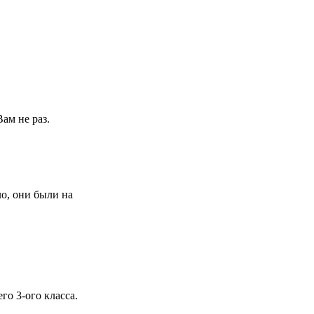
ам не раз.
ло, они были на
го 3-ого класса.