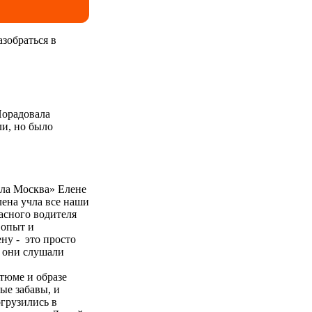
азобраться в
Порадовала
ли, но было
ыла Москва» Елене
лена учла все наши
расного водителя
 опыт и
ну - это просто
ы они слушали
стюме и образе
атие кнопки
ые забавы, и
(Федеральный
грузились в
курсий и