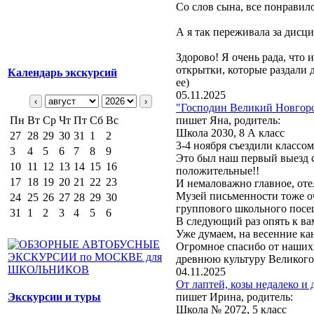
Со слов сына, все понравило
А я так переживала за дисци
Здорово! Я очень рада, что 
открытки, которые раздали 
Календарь экскурсий
ее)
05.11.2025
‹
›
"Господин Великий Новгород
Пн
Вт
Ср
Чт
Пт
Сб
Вс
пишет Яна, родитель:
Школа 2030, 8 А класс
27
28
29
30
31
1
2
3-4 ноября съездили классо
3
4
5
6
7
8
9
Это был наш первый выезд с
10
11
12
13
14
15
16
положительные!!
17
18
19
20
21
22
23
И немаловажно главное, оте
Музей письменности тоже о
24
25
26
27
28
29
30
группового школьного посе
31
1
2
3
4
5
6
В следующий раз опять к ва
Уже думаем, на весенние ка
Огромное спасибо от наших 
древнюю культуру Великого 
04.11.2025
От лаптей, козы недалеко и 
Экскурсии и туры
пишет Ирина, родитель:
Школа № 2072, 5 класс