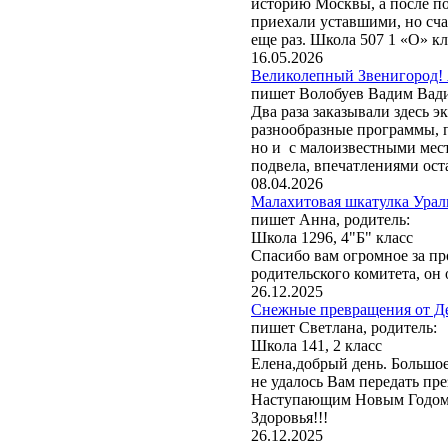
историю Москвы, а после п
путешествий «Московский»
приехали уставшими, но сч
обработки своего заказа и
еще раз. Школа 507 1 «О» к
конфиденциальности
. Со
16.05.2026
moscentre@yandex.ru.
Великолепный Звенигород! 
пишет Волобуев Вадим Вад
Два раза заказывали здесь 
разнообразные программы, 
но и с малоизвестными мест
подвела, впечатлениями оста
08.04.2026
Малахитовая шкатулка Ураль
пишет Анна, родитель:
Школа 1296, 4"Б" класс
Спасибо вам огромное за пр
родительского комитета, он 
26.12.2025
Снежные превращения от Де
пишет Светлана, родитель:
Школа 141, 2 класс
Елена,добрый день. Большое
не удалось Вам передать пр
Наступающим Новым Годом! 
Здоровья!!!
26.12.2025