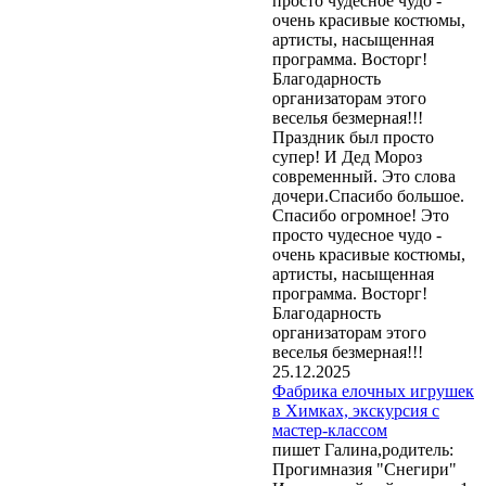
просто чудесное чудо -
очень красивые костюмы,
артисты, насыщенная
программа. Восторг!
Благодарность
организаторам этого
веселья безмерная!!!
Праздник был просто
супер! И Дед Мороз
современный. Это слова
дочери.Спасибо большое.
Спасибо огромное! Это
просто чудесное чудо -
очень красивые костюмы,
артисты, насыщенная
программа. Восторг!
Благодарность
организаторам этого
веселья безмерная!!!
25.12.2025
Фабрика елочных игрушек
в Химках, экскурсия с
мастер-классом
пишет Галина,родитель:
Прогимназия "Снегири"