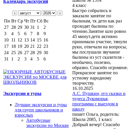
Школа № 1514
Календарь экскурсий
4 класс
Быстро собрались и
‹
›
заказали занятие по
Пн
Вт
Ср
Чт
Пт
Сб
Вс
былинам, тк дети как раз
проходят былины по
27
28
29
30
31
1
2
чтению.Занятие шло ровно
3
4
5
6
7
8
9
45 минут.дети активно
10
11
12
13
14
15
16
принимали участие, тянули
17
18
19
20
21
22
23
руки, отвечали на вопросы,
мы послушали звучание
24
25
26
27
28
29
30
былины из уст сказителя -
31
1
2
3
4
5
6
необычно, полезно,
образно. Спасибо огромное.
Прекрасное занятие по
устному народному
творчеству.
16.10.2025
Экскурсии и туры
А.С. Пушкин, его сказки и
чудеса Лукоморья,
программа с выездом в
Лучшие экскурсии и туры
школу
для групп школьников и
пишет Ольга, родитель:
взрослых
Школа 2085, 1 класс
Автобусные
Добрый вечер! Спасибо
экскурсии по Москве