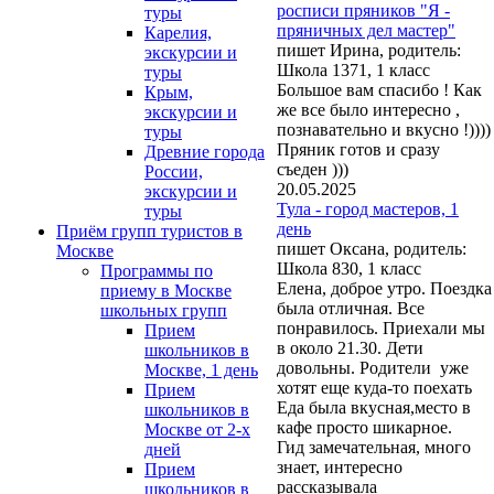
росписи пряников "Я -
туры
пряничных дел мастер"
Карелия,
пишет Ирина, родитель:
экскурсии и
Школа 1371, 1 класс
туры
Большое вам спасибо ! Как
Крым,
же все было интересно ,
экскурсии и
познавательно и вкусно !))))
туры
Пряник готов и сразу
Древние города
съеден )))
России,
20.05.2025
экскурсии и
Тула - город мастеров, 1
туры
день
Приём групп туристов в
пишет Оксана, родитель:
Москве
Школа 830, 1 класс
Программы по
Елена, доброе утро. Поездка
приему в Москве
была отличная. Все
школьных групп
понравилось. Приехали мы
Прием
в около 21.30. Дети
школьников в
довольны. Родители уже
Москве, 1 день
хотят еще куда-то поехать
Прием
Еда была вкусная,место в
школьников в
кафе просто шикарное.
Москве от 2-х
Гид замечательная, много
дней
знает, интересно
Прием
рассказывала
школьников в