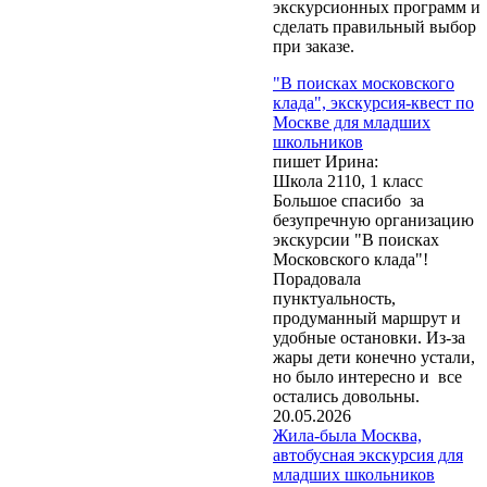
экскурсионных программ и
сделать правильный выбор
при заказе.
"В поисках московского
клада", экскурсия-квест по
Москве для младших
школьников
пишет Ирина:
Школа 2110, 1 класс
Большое спасибо за
безупречную организацию
экскурсии "В поисках
Московского клада"!
Обращаем Ваше
Порадовала
внимание, что при
пунктуальность,
заказе экскурсий и
продуманный маршрут и
оформлении бланков
удобные остановки. Из-за
заказа нажатие кнопки
жары дети конечно устали,
"Отправить" или
но было интересно и все
"Заказать" означает
остались довольны.
согласие на обработку
20.05.2026
Ваших персональных
Жила-была Москва,
данных
(Федеральный
автобусная экскурсия для
закон № 152-ФЗ от
младших школьников
27.07.2006 г. «О