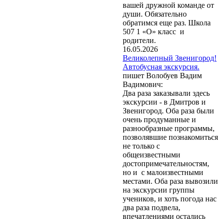
вашей дружной команде от
души. Обязательно
обратимся еще раз. Школа
507 1 «О» класс и
родители.
16.05.2026
Великолепный Звенигород!
Автобусная экскурсия.
пишет Волобуев Вадим
Вадимович:
Два раза заказывали здесь
экскурсии - в Дмитров и
Звенигород. Оба раза были
очень продуманные и
разнообразные программы,
позволявшие познакомиться
не только с
общеизвестными
достопримечательностям,
но и с малоизвестными
местами. Оба раза вывозили
на экскурсии группы
учеников, и хоть погода нас
два раза подвела,
впечатлениями остались