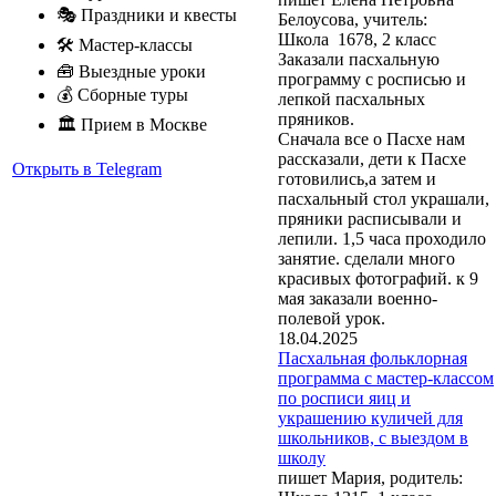
🎭 Праздники и квесты
Белоусова, учитель:
Школа 1678, 2 класс
🛠 Мастер-классы
Заказали пасхальную
🧰 Выездные уроки
программу с росписью и
💰 Сборные туры
лепкой пасхальных
пряников.
🏛 Прием в Москве
Сначала все о Пасхе нам
рассказали, дети к Пасхе
Открыть в Telegram
готовились,а затем и
пасхальный стол украшали,
пряники расписывали и
лепили. 1,5 часа проходило
занятие. сделали много
красивых фотографий. к 9
мая заказали военно-
полевой урок.
18.04.2025
Пасхальная фольклорная
программа с мастер-классом
по росписи яиц и
украшению куличей для
школьников, с выездом в
школу
пишет Мария, родитель: