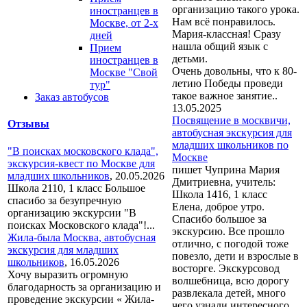
организацию такого урока.
иностранцев в
Нам всё понравилось.
Москве, от 2-х
Мария-классная! Сразу
дней
нашла общий язык с
Прием
детьми.
иностранцев в
Очень довольны, что к 80-
Москве "Свой
летию Победы проведи
тур"
такое важное занятие..
Заказ автобусов
13.05.2025
Посвящение в москвичи,
Отзывы
автобусная экскурсия для
младших школьников по
"В поисках московского клада",
Москве
экскурсия-квест по Москве для
пишет Чуприна Мария
младших школьников
,
20.05.2026
Дмитриевна, учитель:
Школа 2110, 1 класс Большое
Школа 1416, 1 класс
спасибо за безупречную
Елена, доброе утро.
организацию экскурсии "В
Спасибо большое за
поисках Московского клада"!...
экскурсию. Все прошло
Жила-была Москва, автобусная
отлично, с погодой тоже
экскурсия для младших
повезло, дети и взрослые в
школьников
,
16.05.2026
восторге. Экскурсовод
Хочу выразить огромную
волшебница, всю дорогу
благодарность за организацию и
развлекала детей, много
проведение экскурсии « Жила-
чего узнали интересного.