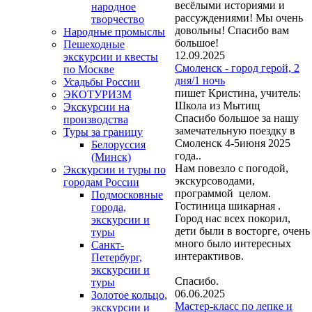
весёлыми историями и
народное
рассуждениями! Мы очень
творчество
довольны! Спасибо вам
Народные промыслы
большое!
Пешеходные
12.09.2025
экскурсии и квесты
Смоленск - город герой, 2
по Москве
дня/1 ночь
Усадьбы России
пишет Кристина, учитель:
ЭКОТУРИЗМ
Школа из Мытищ
Экскурсии на
Спасибо большое за нашу
производства
замечательную поездку в
Туры за границу
Смоленск 4-5июня 2025
Белоруссия
года..
(Минск)
Нам повезло с погодой,
Экскурсии и туры по
экскурсоводами,
городам России
программой целом.
Подмосковные
Гостиница шикарная .
города,
Город нас всех покорил,
экскурсии и
дети были в восторге, очень
туры
много было интересных
Санкт-
интерактивов.
Петербург,
экскурсии и
Спасибо.
туры
06.06.2025
Золотое кольцо,
Мастер-класс по лепке и
экскурсии и