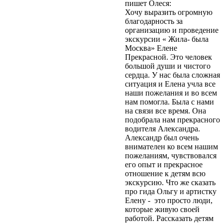
пишет Олеся:
персональных
Хочу выразить огромную
данных»).
Вы даете
благодарность за
согласие Центру
организацию и проведение
экскурсий и
экскурсии « Жила- была
путешествий
Москва» Елене
«Московский» на
Прекрасной. Это человек
обработку своих
большой души и чистого
персональных данных
сердца. У нас была сложная
(ФИО, телефон, e-mail)
ситуация и Елена учла все
в целях обработки
наши пожелания и во всем
своего заказа и связи с
нам помогла. Была с нами
вами. Обработка
на связи все время. Она
осуществляется в
подобрала нам прекрасного
соответствии с
водителя Александра.
Политикой
Александр был очень
конфиденциальности
.
внимателен ко всем нашим
Согласие может быть
пожеланиям, чувствовался
отозвано путём
его опыт и прекрасное
направления
отношение к детям всю
письменного заявления
экскурсию. Что же сказать
на адрес
про гида Ольгу и артистку
moscentre@yandex.ru.
Елену - это просто люди,
Отправить
которые живую своей
работой. Рассказать детям