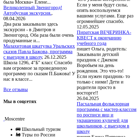
была Москва» Елене...
Если у меня будут силы,
Великолепный Звенигород!
опять воспользуемся
Автобусная экскурсия.
,
вашими услугами. Еще раз
08.04.2026
огромнейшее спасибо.
Два раза заказывали здесь
12.05.2025
экскурсии - в Дмитров и
Пиратская ВЕЧЕРИНКА-
Звенигород. Оба раза были очень
КВЕСТ к окончанию
продуманные и...
учебного года
Малахитовая шкатулка Уральских
пишет Ольга, родитель:
сказов Павла Бажова, программа
Заказывали детский
с выездом в школу
,
26.12.2025
праздник с Джеком
Школа 1296, 4"Б" класс Спасибо
Воробьем на день
вам огромное за проведенную
рождения. Это что-то!
программу по сказам П.Бажова! У
Если нужен праздник- то
нас в классе...
только с ними! Дети и
родители просто в
Все отзывы
восторге!!
26.04.2025
Мы в соцсетях
Пасхальная фольклорная
программа с мастер-классом
по росписи яиц и
Moscentre
украшению куличей для
школьников, с выездом в
🚌 Школьный туризм
школу
🚂 Туры по России
пишет Елена Петровна