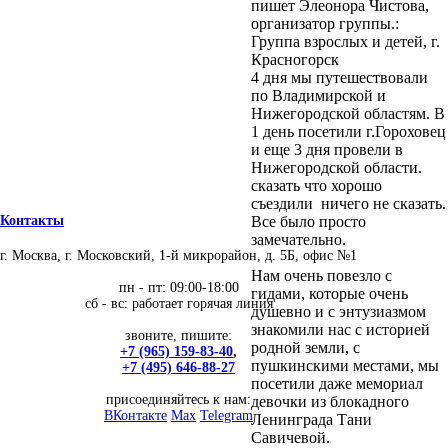
пишет Элеонора Чистова,
организатор группы.:
Группа взрослых и детей, г.
Красногорск
4 дня мы путешествовали
по Владимирской и
Нижегородской областям. В
1 день посетили г.Гороховец
и еще 3 дня провели в
Нижегородской области.
сказать что хорошо
съездили ничего не сказать.
Все было просто
Контакты
замечательно.
г. Москва, г. Московский, 1-й микрорайон, д. 5Б, офис №1
Нам очень повезло с
пн - пт: 09:00-18:00
гидами, которые очень
сб - вс: работает горячая линия
душевно и с энтузиазмом
знакомили нас с историей
звоните, пишите:
родной земли, с
+7 (965) 159-83-40
,
пушкинскими местами, мы
+7 (495) 646-88-27
посетили даже мемориал
присоединяйтесь к нам:
девочки из блокадного
ВКонтакте
Max
Telegram
Ленинграда Тани
Савичевой.