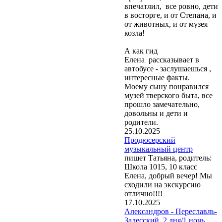
впечатлил, все ровно, дети
в восторге, и от Степана, и
от животных, и от музея
козла!
А как гид
Елена рассказывает в
автобусе - заслушаешься ,
интересные факты.
Моему сыну понравился
музей тверского быта, все
прошло замечательно,
довольны и дети и
родители.
25.10.2025
Продюсерский
музыкальный центр
пишет Татьяна, родитель:
Школа 1015, 10 класс
Елена, добрый вечер! Мы
сходили на экскурсию
отлично!!!!
17.10.2025
Александров - Переславль-
Залесский, 2 дня/1 ночь