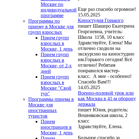
Москве по
Еще раз спасибо огромное!
индивидуальной
15.05.2025
программе
Киностудия Горького
Программы по
пишет Шашеро Екатерина
приему в Москве для
Георгиевна, учитель:
групп взрослых
Школа 1158, 10 класс
Прием групп
Здравствуйте, Елена! Мы
взрослых в
отлично сходили на
Москве, 1 день
экскурсию на киностудию
Прием групп
им.Горького сегодня! Всё
взрослых в
отлично! Ребятам
Москве, от 2-х
понравился мастер-
дней
класс. А мне - особенно!
Прием групп
Спасибо Вам!!!
взрослых в
14.05.2025
Москве "Свой
Военно-полевой урок или
тур"
как Москва в 41-м оборону
Программы приема в
держала
Москве для
пишет Юлия, родитель:
иностранных
Вешняковская школа, 2
туристов
класс
Прием
Здравствуйте, Елена.
иностранцев в
Москве, 1 день
Большое спасибо за
Прием