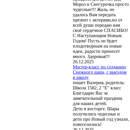
Мороз и Снегурочка просто
чудесные!!! Жаль, не
удалось Вам передать
презент с актерами,но от
всей души передаю вам
своё сердечное СПАСИБО!
С Наступающим Новым
Годом! Пусть он будет
плодотворным на новые
идеи, радости принесет
много. Здоровья!!!
26.12.2025
Мастер-класс по созданию
Снежного шара, с выездом
в школу
пишет Валерия, родитель:
Школа 1582, 2 "Е" класс
Благодарю Вас за
замечательный праздник
для наших детей.
Дети в восторге. Шары
получились чудесные и
дети про Новый год узнали,
повеселились!
26.12.2025