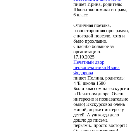
пишет Ирина, родитель:
Школа экономики и права,
6 класс
Отличная поездка,
разносторонняя программа,
с погодой повезло, хотя и
было прохладно.
Спасибо большое за
организацию.
17.10.2025
Печатный двор
первопечатника Ивана
Федорова
пишет Полина, родитель:
4 'Е' школа 1580
Были классом на экскурсии
в Печатном дворе. Очень
интересно и познавательно
было) Экскурсовод очень
живой, держит интерес у
детей. А уж когда дело
дошло до письма
перьями...просто восторг!!
От души рекомендую!