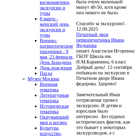
была очень маленькой
космонавтики,
минут 40-50, хотя кроме
экскурсии и
них никого не было.
туры
8 марта -
Спасибо за экскурсию!.
женский день,
12.09.2025
экскурсии и
Печатный двор
туры
первопечатника Ивана
Военно-
Федорова
патриотические
пишет Анастасия Игоревна:
праздники - 9
ГБОУ Школа им.
мая, 23 февраля,
Н.М.Карамзина, 6 класс
День Бородина
Добрый день! 12 сентября
День рождения
побывали на экскурсии в
Пасха
Печатном дворе Ивана
Музеи Москвы
федорова. Здорово!
Военная
тематика
Замечательный Иван
Литературная
потрясающе провел
тематика
экскурсию. И детям и
Историческая
взрослым было
тематика
интересно. Без нудных
Окружающий
исторических фактов, как
мир и космос
это бывает у некоторых
Культура,
экскурсоводов, а с
искусство,