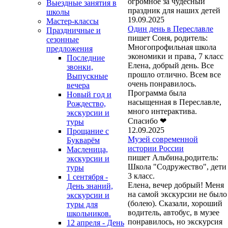
огромное за чудесный
Выездные занятия в
праздник для наших детей
школы
19.09.2025
Мастер-классы
Один день в Переславле
Праздничные и
пишет Соня, родитель:
сезонные
Многопрофильная школа
предложения
экономики и права, 7 класс
Последние
Елена, добрый день. Все
звонки,
прошло отлично. Всем все
Выпускные
очень понравилось.
вечера
Программа была
Новый год и
насыщенная в Переславле,
Рождество,
много интерактива.
экскурсии и
Спасибо ❤
туры
12.09.2025
Прощание с
Музей современной
Букварём
истории России
Масленица,
пишет Альбина,родитель:
экскурсии и
Школа "Содружество", дети
туры
3 класс.
1 сентября -
Елена, вечер добрый! Меня
День знаний,
на самой экскурсии не было
экскурсии и
(болею). Сказали, хороший
туры для
водитель, автобус, в музее
школьников.
понравилось, но экскурсия
12 апреля - День