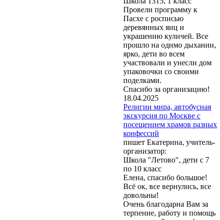
Школа 1315, 1 класс
Провели программу к
Пасхе с росписью
деревянных яиц и
украшению куличей. Все
прошло на однмо дыхании,
ярко, дети во всем
участвовали и унесли дом
упаковочки со своими
поделками.
Спасибо за организацию!
18.04.2025
Религии мира, автобусная
экскурсия по Москве с
посещением храмов разных
конфессий
пишет Екатерина, учитель-
организатор:
Школа "Летово", дети с 7
по 10 класс
Елена, спасибо большое!
Всё ок, все вернулись, все
довольны!
Очень благодарна Вам за
терпение, работу и помощь