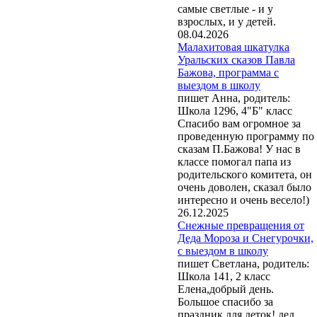
самые светлые - и у
взрослых, и у детей.
08.04.2026
Малахитовая шкатулка
Уральских сказов Павла
Бажова, программа с
выездом в школу
пишет Анна, родитель:
Школа 1296, 4"Б" класс
Спасибо вам огромное за
проведенную программу по
сказам П.Бажова! У нас в
классе помогал папа из
родительского комитета, он
очень доволен, сказал было
интересно и очень весело!)
26.12.2025
Снежные превращения от
Деда Мороза и Снегурочки,
с выездом в школу
пишет Светлана, родитель:
Школа 141, 2 класс
Елена,добрый день.
Большое спасибо за
праздник для деток! дед