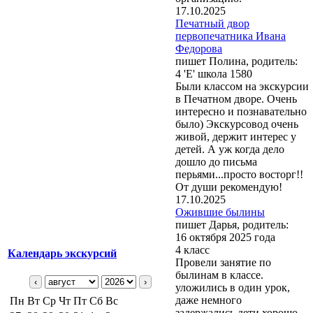
17.10.2025
Печатный двор
первопечатника Ивана
Федорова
пишет Полина, родитель:
4 'Е' школа 1580
Были классом на экскурсии
в Печатном дворе. Очень
интересно и познавательно
было) Экскурсовод очень
живой, держит интерес у
детей. А уж когда дело
дошло до письма
перьями...просто восторг!!
От души рекомендую!
17.10.2025
Ожившие былины
пишет Дарья, родитель:
16 октября 2025 года
4 класс
Календарь экскурсий
Провели занятие по
былинам в классе.
‹
›
уложились в один урок,
даже немного
Пн
Вт
Ср
Чт
Пт
Сб
Вс
задержались.дети хорошо