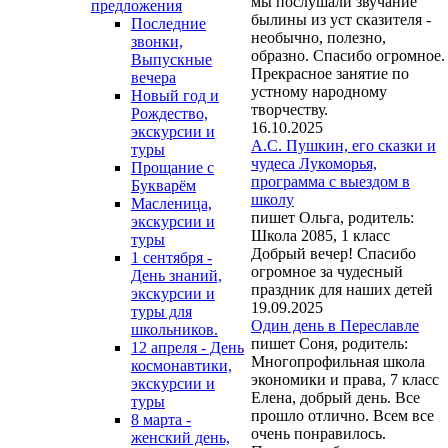
мы послушали звучание
предложения
былины из уст сказителя -
Последние
необычно, полезно,
звонки,
образно. Спасибо огромное.
Выпускные
Прекрасное занятие по
вечера
устному народному
Новый год и
творчеству.
Рождество,
16.10.2025
экскурсии и
А.С. Пушкин, его сказки и
туры
чудеса Лукоморья,
Прощание с
программа с выездом в
Букварём
школу
Масленица,
пишет Ольга, родитель:
экскурсии и
Школа 2085, 1 класс
туры
Добрый вечер! Спасибо
1 сентября -
огромное за чудесный
День знаний,
праздник для наших детей
экскурсии и
19.09.2025
туры для
Один день в Переславле
школьников.
пишет Соня, родитель:
12 апреля - День
Многопрофильная школа
космонавтики,
экономики и права, 7 класс
экскурсии и
Елена, добрый день. Все
туры
прошло отлично. Всем все
8 марта -
очень понравилось.
женский день,