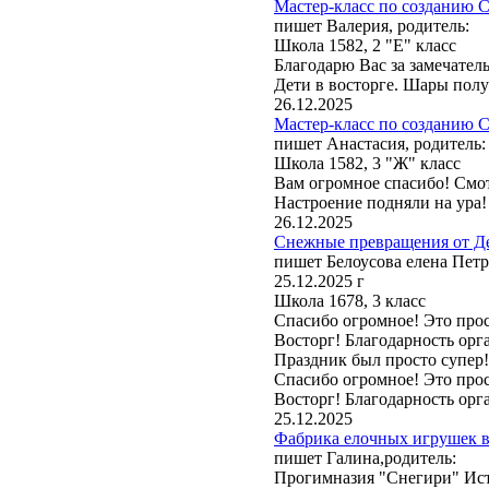
Мастер-класс по созданию С
пишет Валерия, родитель:
Школа 1582, 2 "Е" класс
Благодарю Вас за замечател
Дети в восторге. Шары полу
26.12.2025
Мастер-класс по созданию С
пишет Анастасия, родитель:
Школа 1582, 3 "Ж" класс
Вам огромное спасибо! Смот
Настроение подняли на ура!
26.12.2025
Снежные превращения от Де
пишет Белоусова елена Петр
25.12.2025 г
Школа 1678, 3 класс
Спасибо огромное! Это прос
Восторг! Благодарность орга
Праздник был просто супер
Спасибо огромное! Это прос
Восторг! Благодарность орга
25.12.2025
Фабрика елочных игрушек в 
пишет Галина,родитель:
Прогимназия "Снегири" Ист