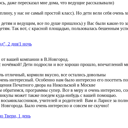
сь, даже пересказал мне дома, что ведущие рассказывали)
плину, у нас не самый простой класс). Но дети вели себя очень 
и детям и ведущим, все по душе пришлось) у Вас были какие-то 
детям. Так вот, с красной площадью, пользовалась бешенным успе
", 2 дня/1 ночь
м от вашей компании в В.Новгород.
 ночёвкой! Дети подросли и все хорошо прошло, впечатлений мн
ль отличный, кормили вкусно, все остались довольны
чень интересный. Особенно нам было интересно его посетить п
щения Печатного двора на Никольской в Москве
м обратимся, программы супер. Все в меру и очень интересно, со
никулы может также поедем куда-нибудь с вашей помощью.
восьмиклассников, учителей и родителей Вам и Ларисе за полн
Новгорода. Было очень интересно и совсем не скучно!
до Твери, 1 день