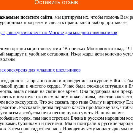
Оставить отзыв
важаемые посетите сайта
, мы цитируем их, чтобы помочь Вам р
урсионных программ и сделать правильный выбор при заказе.
да", экскурсия-квест по Москве для младших школьников
ечную организацию экскурсии "В поисках Московского клада"! 
й маршрут и удобные остановки. Из-за жары дети конечно уста
овольны.
ная экскурсия для младших школьников
агодарность за организацию и проведение экскурсии « Жила- б
льшой души и чистого сердца. У нас была сложная ситуация и Е
могла. Была с нами на связи все время. Она подобрала нам прек
очень внимателен ко всем нашим пожеланиям, чувствовался его
ям всю экскурсию. Что же сказать про гида Ольгу и артистку Еле
работой. Рассказать детям первого класса про Москву так, чтоб
 пути всем автобусом пели песню нужно уметь. Наш маршрут:
робьевых горах, там нас встретила Елена в русском народном ко
е, что при заказе экскурсий и оформлении бланков заказа наж
ушками, бубликами и песнями. Мы и поиграли в русские народн
ь" означает
согласие на обработку Ваших персональных данных
ков. Затем наш гид отвел нас к Новодевичьему монастырю мы по
006 г. «О персональных данных»).
Вы даете согласие Центру экс