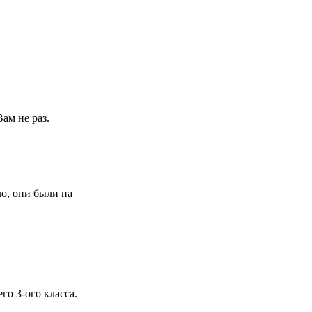
ам не раз.
ло, они были на
го 3-ого класса.