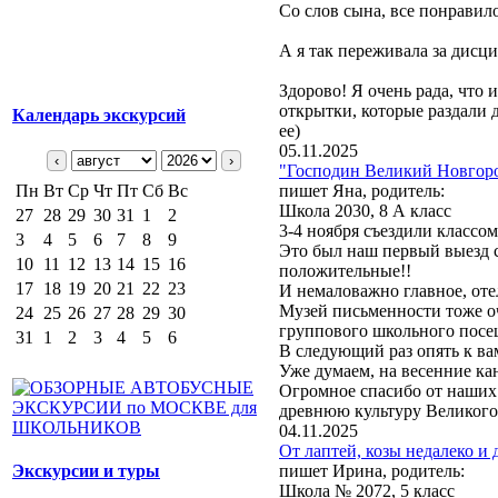
Со слов сына, все понравило
А я так переживала за дисци
Здорово! Я очень рада, что 
открытки, которые раздали 
Календарь экскурсий
ее)
05.11.2025
‹
›
"Господин Великий Новгород
Пн
Вт
Ср
Чт
Пт
Сб
Вс
пишет Яна, родитель:
Школа 2030, 8 А класс
27
28
29
30
31
1
2
3-4 ноября съездили классо
3
4
5
6
7
8
9
Это был наш первый выезд с
10
11
12
13
14
15
16
положительные!!
17
18
19
20
21
22
23
И немаловажно главное, оте
Музей письменности тоже о
24
25
26
27
28
29
30
группового школьного посе
31
1
2
3
4
5
6
В следующий раз опять к ва
Уже думаем, на весенние ка
Огромное спасибо от наших 
древнюю культуру Великого 
04.11.2025
От лаптей, козы недалеко и 
Экскурсии и туры
пишет Ирина, родитель:
Школа № 2072, 5 класс