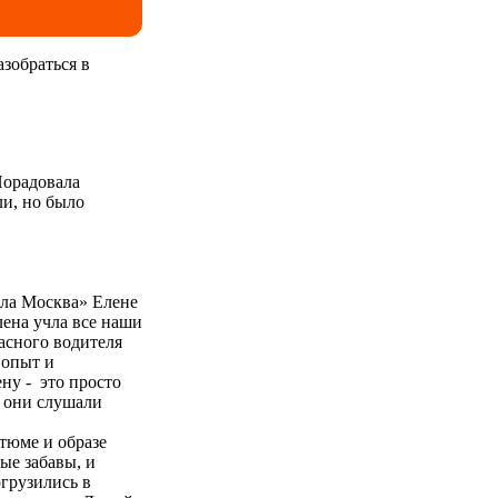
азобраться в
Порадовала
ли, но было
ыла Москва» Елене
лена учла все наши
расного водителя
 опыт и
ну - это просто
ы они слушали
стюме и образе
атие кнопки
ые забавы, и
(Федеральный
грузились в
курсий и