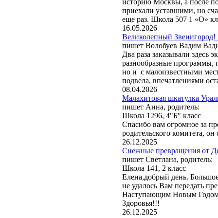
историю Москвы, а после п
путешествий «Московский»
приехали уставшими, но сч
обработки своего заказа и
еще раз. Школа 507 1 «О» к
конфиденциальности
. Со
16.05.2026
moscentre@yandex.ru.
Великолепный Звенигород! 
пишет Волобуев Вадим Вад
Два раза заказывали здесь 
разнообразные программы, 
но и с малоизвестными мест
подвела, впечатлениями оста
08.04.2026
Малахитовая шкатулка Ураль
пишет Анна, родитель:
Школа 1296, 4"Б" класс
Спасибо вам огромное за пр
родительского комитета, он 
26.12.2025
Снежные превращения от Де
пишет Светлана, родитель:
Школа 141, 2 класс
Елена,добрый день. Большое
не удалось Вам передать пр
Наступающим Новым Годом! 
Здоровья!!!
26.12.2025