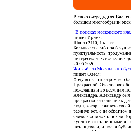
В свою очередь,
для Вас, у
большом многообразии экск
"В поисках московского кла
пишет Ирина:
Школа 2110, 1 класс
Большое спасибо за безупр
пунктуальность, продуманны
интересно и все остались д
20.05.2026
Жила-была Москва, автобус
пишет Олеся:
Хочу выразить огромную бл
Прекрасной. Это человек бо
пожелания и во всем нам по
Александра. Александр был 
прекрасное отношение к дет
люди, которые живую своей 
разинув рот, а на обратном
сначала остановились на Во
Обращаем Ваше внимани
купчихи со старинными игр
"Отправить" или "Заказат
потанцевали, и поели бубли
закон № 152-ФЗ от 27.07.2