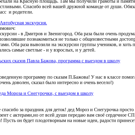
оехали на Красную площадь. Там мы получили грамоты и памят
 на обработку своих персональных данных (ФИО, телефон, e-ma
астливыми. Спасибо всей вашей дружной команде от души. Обяз
 связи с вами. Обработка осуществляется в соответствии с
Полит
ласс и родители.
гласие может быть отозвано путём направления письменного заяв
Автобусная экскурсия.
Отправить
имович:
экскурсии - в Дмитров и Звенигород. Оба раза были очень проду
позволявшие познакомиться не только с общеизвестными достоп
ами. Оба раза вывозили на экскурсии группы учеников, и хоть п
лись самые светлые - и у взрослых, и у детей.
ских сказов Павла Бажова, программа с выездом в школу
оведенную программу по сказам П.Бажова! У нас в классе помог
очень доволен, сказал было интересно и очень весело!)
да Мороза и Снегурочки, с выездом в школу
 спасибо за праздник для деток! дед Мороз и Снегурочка просто 
езент с актерами,но от всей души передаю вам своё сердечное 
Пусть он будет плодотворным на новые идеи, радости принесе