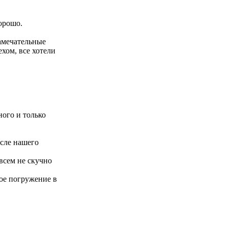
хорошо.
замечательные
хом, все хотели
ого и только
осле нашего
всем не скучно
ое погружение в