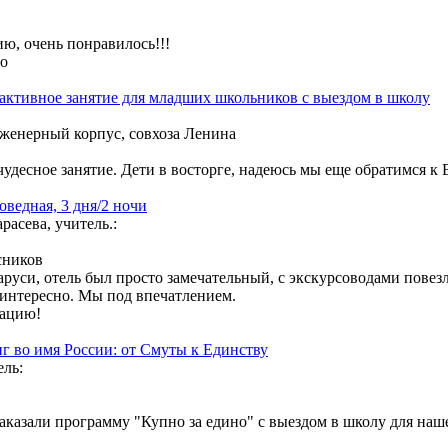
ию, очень понравилось!!!
ео
рактивное занятие для младших школьников с выездом в школу
енерный корпус, совхоза Ленина
чудесное занятие. Дети в восторге, надеюсь мы еще обратимся к В
оведная, 3 дня/2 ночи
асева, учитель.:
сников
аруси, отель был просто замечательный, с экскурсоводами повез
 интересно. Мы под впечатлением.
зацию!
г во имя России: от Смуты к Единству
ель:
аказали программу "Купно за едино" с выездом в школу для наше