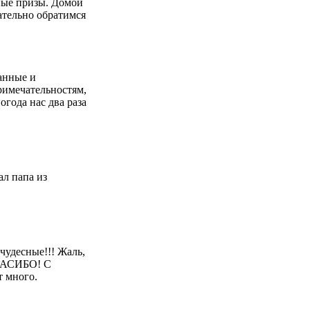
ные призы. Домой
il) в целях
ательно обратимся
икой
ления на адрес
манные и
римечательностям,
огода нас два раза
ал папа из
чудесные!!! Жаль,
СПАСИБО! С
т много.