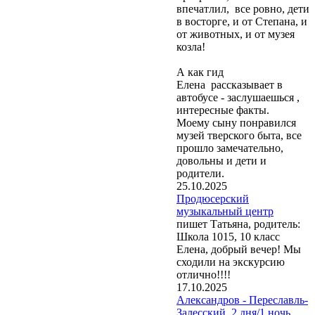
впечатлил, все ровно, дети
в восторге, и от Степана, и
от животных, и от музея
козла!
А как гид
Елена рассказывает в
автобусе - заслушаешься ,
интересные факты.
Моему сыну понравился
музей тверского быта, все
прошло замечательно,
довольны и дети и
родители.
25.10.2025
Продюсерский
музыкальный центр
пишет Татьяна, родитель:
Школа 1015, 10 класс
Елена, добрый вечер! Мы
сходили на экскурсию
отлично!!!!
17.10.2025
Александров - Переславль-
Залесский, 2 дня/1 ночь