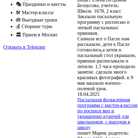
🎭 Праздники и квесты
Белоусова, учитель:
Школа 1678, 2 класс
🛠 Мастер-классы
Заказали пасхальную
🧰 Выездные уроки
программу с росписью и
💰 Сборные туры
лепкой пасхальных
пряников.
🏛 Прием в Москве
Сначала все о Пасхе нам
рассказали, дети к Пасхе
Открыть в Telegram
готовились,а затем и
пасхальный стол украшали,
пряники расписывали и
лепили. 1,5 часа проходило
занятие. сделали много
красивых фотографий. к 9
мая заказали военно-
полевой урок.
18.04.2025
Пасхальная фольклорная
программа с мастер-классом
по росписи яиц и
украшению куличей для
школьников, с выездом в
школу
пишет Мария, родитель: