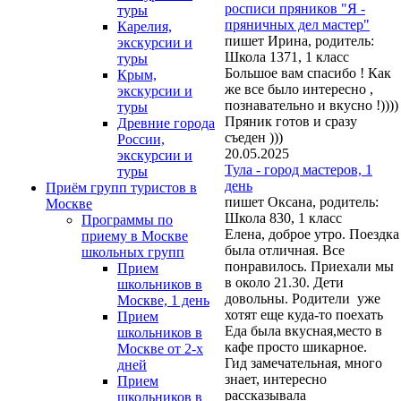
росписи пряников "Я -
туры
пряничных дел мастер"
Карелия,
пишет Ирина, родитель:
экскурсии и
Школа 1371, 1 класс
туры
Большое вам спасибо ! Как
Крым,
же все было интересно ,
экскурсии и
познавательно и вкусно !))))
туры
Пряник готов и сразу
Древние города
съеден )))
России,
20.05.2025
экскурсии и
Тула - город мастеров, 1
туры
день
Приём групп туристов в
пишет Оксана, родитель:
Москве
Школа 830, 1 класс
Программы по
Елена, доброе утро. Поездка
приему в Москве
была отличная. Все
школьных групп
понравилось. Приехали мы
Прием
в около 21.30. Дети
школьников в
довольны. Родители уже
Москве, 1 день
хотят еще куда-то поехать
Прием
Еда была вкусная,место в
школьников в
кафе просто шикарное.
Москве от 2-х
Гид замечательная, много
дней
знает, интересно
Прием
рассказывала
школьников в