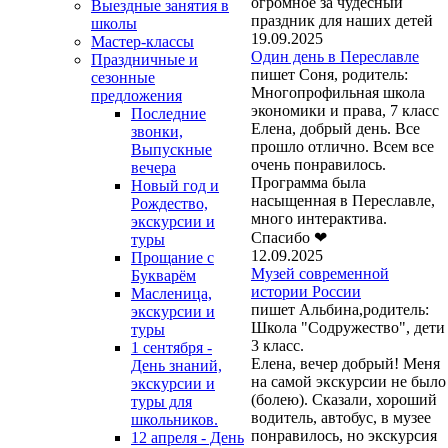
огромное за чудесный
Выездные занятия в
праздник для наших детей
школы
19.09.2025
Мастер-классы
Один день в Переславле
Праздничные и
пишет Соня, родитель:
сезонные
Многопрофильная школа
предложения
экономики и права, 7 класс
Последние
Елена, добрый день. Все
звонки,
прошло отлично. Всем все
Выпускные
очень понравилось.
вечера
Программа была
Новый год и
насыщенная в Переславле,
Рождество,
много интерактива.
экскурсии и
Спасибо ❤
туры
12.09.2025
Прощание с
Музей современной
Букварём
истории России
Масленица,
пишет Альбина,родитель:
экскурсии и
Школа "Содружество", дети
туры
3 класс.
1 сентября -
Елена, вечер добрый! Меня
День знаний,
на самой экскурсии не было
экскурсии и
(болею). Сказали, хороший
туры для
водитель, автобус, в музее
школьников.
понравилось, но экскурсия
12 апреля - День