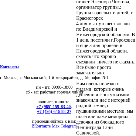
пишет Элеонора Чистова,
организатор группы.:
Группа взрослых и детей, г.
Красногорск
4 дня мы путешествовали
по Владимирской и
Нижегородской областям. В
1 день посетили г.Гороховец
и еще 3 дня провели в
Нижегородской области.
сказать что хорошо
съездили ничего не сказать.
Все было просто
Контакты
замечательно.
г. Москва, г. Московский, 1-й микрорайон, д. 5Б, офис №1
Нам очень повезло с
пн - пт: 09:00-18:00
гидами, которые очень
сб - вс: работает горячая линия
душевно и с энтузиазмом
знакомили нас с историей
звоните, пишите:
родной земли, с
+7 (965) 159-83-40
,
пушкинскими местами, мы
+7 (495) 646-88-27
посетили даже мемориал
присоединяйтесь к нам:
девочки из блокадного
ВКонтакте
Max
Telegram
Ленинграда Тани
Савичевой.