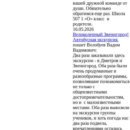
вашей дружной команде от
души. Обязательно
обратимся еще раз. Школа
507 1 «О» класс и
родители.
16.05.2026
Великолепный Звенигород!
Автобусная экскурсия.
пишет Волобуев Вадим
Вадимович:
Два раза заказывали здесь
экскурсии - в Дмитров и
Звенигород. Оба раза были
очень продуманные и
разнообразные программы,
позволявшие познакомиться
не только с
общеизвестными
достопримечательностям,
но и с малоизвестными
местами. Оба раза вывозили
на экскурсии группы
учеников, и хоть погода нас
два раза подвела,
впечатлениями остались