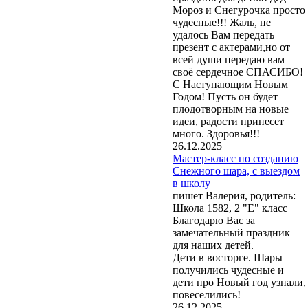
Мороз и Снегурочка просто
чудесные!!! Жаль, не
удалось Вам передать
презент с актерами,но от
всей души передаю вам
своё сердечное СПАСИБО!
С Наступающим Новым
Годом! Пусть он будет
плодотворным на новые
идеи, радости принесет
много. Здоровья!!!
26.12.2025
Мастер-класс по созданию
Снежного шара, с выездом
в школу
пишет Валерия, родитель:
Школа 1582, 2 "Е" класс
Благодарю Вас за
замечательный праздник
для наших детей.
Дети в восторге. Шары
получились чудесные и
дети про Новый год узнали,
повеселились!
26.12.2025