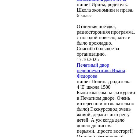
пишет Ирина, родитель:
Школа экономики и права,
6 класс
Отличная поездка,
разносторонняя программа,
с погодой повезло, хотя и
было прохладно.
Спасибо большое за
организацию.
17.10.2025
Печатный двор
первопечатника Ивана
Федорова
пишет Полина, родитель:
4 'Е' школа 1580
Были классом на экскурсии
в Печатном дворе. Очень
интересно и познавательно
было) Экскурсовод очень
живой, держит интерес у
детей. А уж когда дело
дошло до письма
перьями...просто восторг!!
От души рекомендую!