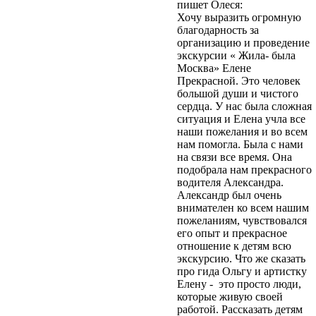
пишет Олеся:
персональных
Хочу выразить огромную
данных»).
Вы даете
благодарность за
согласие Центру
организацию и проведение
экскурсий и
экскурсии « Жила- была
путешествий
Москва» Елене
«Московский» на
Прекрасной. Это человек
обработку своих
большой души и чистого
персональных данных
сердца. У нас была сложная
(ФИО, телефон, e-mail)
ситуация и Елена учла все
в целях обработки
наши пожелания и во всем
своего заказа и связи с
нам помогла. Была с нами
вами. Обработка
на связи все время. Она
осуществляется в
подобрала нам прекрасного
соответствии с
водителя Александра.
Политикой
Александр был очень
конфиденциальности
.
внимателен ко всем нашим
Согласие может быть
пожеланиям, чувствовался
отозвано путём
его опыт и прекрасное
направления
отношение к детям всю
письменного заявления
экскурсию. Что же сказать
на адрес
про гида Ольгу и артистку
moscentre@yandex.ru.
Елену - это просто люди,
Отправить
которые живую своей
работой. Рассказать детям