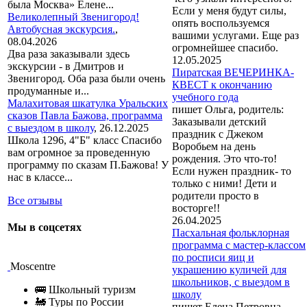
была Москва» Елене...
Если у меня будут силы,
Великолепный Звенигород!
опять воспользуемся
Автобусная экскурсия.
,
вашими услугами. Еще раз
08.04.2026
огромнейшее спасибо.
Два раза заказывали здесь
12.05.2025
экскурсии - в Дмитров и
Пиратская ВЕЧЕРИНКА-
Звенигород. Оба раза были очень
КВЕСТ к окончанию
продуманные и...
учебного года
Малахитовая шкатулка Уральских
пишет Ольга, родитель:
сказов Павла Бажова, программа
Заказывали детский
с выездом в школу
,
26.12.2025
праздник с Джеком
Школа 1296, 4"Б" класс Спасибо
Воробьем на день
вам огромное за проведенную
рождения. Это что-то!
программу по сказам П.Бажова! У
Если нужен праздник- то
нас в классе...
только с ними! Дети и
родители просто в
Все отзывы
восторге!!
26.04.2025
Мы в соцсетях
Пасхальная фольклорная
программа с мастер-классом
по росписи яиц и
Moscentre
украшению куличей для
школьников, с выездом в
🚌 Школьный туризм
школу
🚂 Туры по России
пишет Елена Петровна