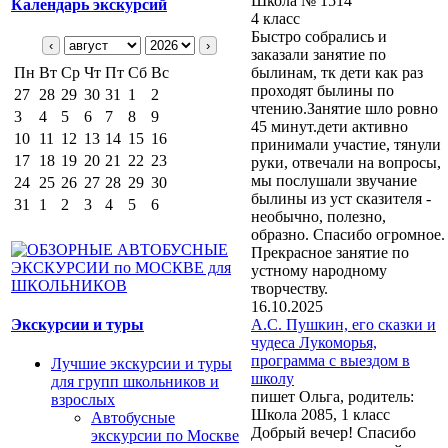
Школа № 1514
Календарь экскурсий
4 класс
Быстро собрались и
‹
›
заказали занятие по
Пн
Вт
Ср
Чт
Пт
Сб
Вс
былинам, тк дети как раз
проходят былины по
27
28
29
30
31
1
2
чтению.Занятие шло ровно
3
4
5
6
7
8
9
45 минут.дети активно
10
11
12
13
14
15
16
принимали участие, тянули
17
18
19
20
21
22
23
руки, отвечали на вопросы,
мы послушали звучание
24
25
26
27
28
29
30
былины из уст сказителя -
31
1
2
3
4
5
6
необычно, полезно,
образно. Спасибо огромное.
Прекрасное занятие по
устному народному
творчеству.
16.10.2025
Экскурсии и туры
А.С. Пушкин, его сказки и
чудеса Лукоморья,
программа с выездом в
Лучшие экскурсии и туры
школу
для групп школьников и
пишет Ольга, родитель:
взрослых
Школа 2085, 1 класс
Автобусные
Добрый вечер! Спасибо
экскурсии по Москве