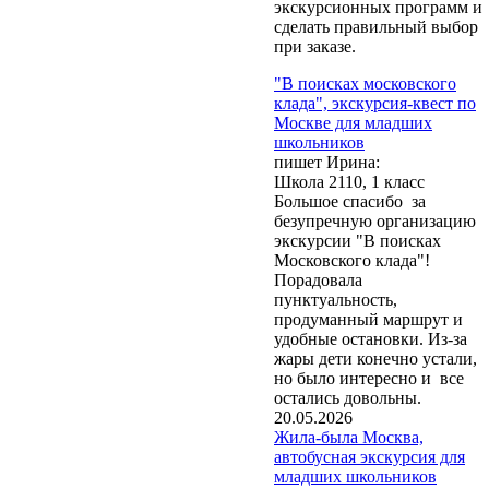
экскурсионных программ и
сделать правильный выбор
при заказе.
"В поисках московского
клада", экскурсия-квест по
Москве для младших
школьников
пишет Ирина:
Школа 2110, 1 класс
Большое спасибо за
безупречную организацию
экскурсии "В поисках
Московского клада"!
Обращаем Ваше
Порадовала
внимание, что при
пунктуальность,
заказе экскурсий и
продуманный маршрут и
оформлении бланков
удобные остановки. Из-за
заказа нажатие кнопки
жары дети конечно устали,
"Отправить" или
но было интересно и все
"Заказать" означает
остались довольны.
согласие на обработку
20.05.2026
Ваших персональных
Жила-была Москва,
данных
(Федеральный
автобусная экскурсия для
закон № 152-ФЗ от
младших школьников
27.07.2006 г. «О