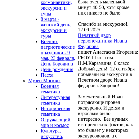
была очень маленькой
космонавтики,
минут 40-50, хотя кроме
экскурсии и
них никого не было.
туры
8 марта -
Спасибо за экскурсию!.
женский день,
12.09.2025
экскурсии и
Печатный двор
туры
первопечатника Ивана
Военно-
Федорова
патриотические
пишет Анастасия Игоревна:
праздники - 9
ГБОУ Школа им.
мая, 23 февраля,
Н.М.Карамзина, 6 класс
День Бородина
Добрый день! 12 сентября
День рождения
побывали на экскурсии в
Пасха
Печатном дворе Ивана
Музеи Москвы
федорова. Здорово!
Военная
тематика
Замечательный Иван
Литературная
потрясающе провел
тематика
экскурсию. И детям и
Историческая
взрослым было
тематика
интересно. Без нудных
Окружающий
исторических фактов, как
мир и космос
это бывает у некоторых
Культура,
экскурсоводов, а с
искусство,