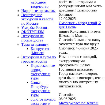
весёлыми историями и
народное
рассуждениями! Мы очень
творчество
довольны! Спасибо вам
Народные промыслы
большое!
Пешеходные
12.09.2025
экскурсии и квесты
Смоленск - город герой, 2
по Москве
дня/1 ночь
Усадьбы России
пишет Кристина, учитель:
ЭКОТУРИЗМ
Школа из Мытищ
Экскурсии на
Спасибо большое за нашу
производства
замечательную поездку в
Туры за границу
Смоленск 4-5июня 2025
Белоруссия
года..
(Минск)
Нам повезло с погодой,
Экскурсии и туры по
экскурсоводами,
городам России
программой целом.
Подмосковные
Гостиница шикарная .
города,
Город нас всех покорил,
экскурсии и
дети были в восторге, очень
туры
много было интересных
Санкт-
интерактивов.
Петербург,
экскурсии и
Спасибо.
туры
06.06.2025
Золотое кольцо,
Мастер-класс по лепке и
экскурсии и