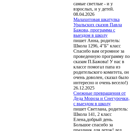
самые светлые - и у
взрослых, и у детей.
08.04.2026
Малахитовая шкатулка
Уральских сказов Павла
Бажова, программа с
выездом в школу
пишет Анна, родитель:
Школа 1296, 4"Б" класс
Спасибо вам огромное за
проведенную программу по
сказам П.Бажова! У нас в
классе помогал папа из
родительского комитета, он
очень доволен, сказал было
интересно и очень весело!)
26.12.2025
Снежные превращения от
Деда Мороза и Снегурочки,
с выездом в школу
пишет Светлана, родитель:
Школа 141, 2 класс
Елена,добрый день.
Большое спасибо за
праздник для деток! дед