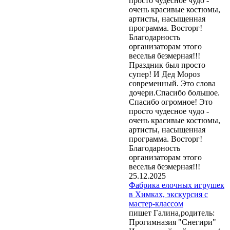
просто чудесное чудо -
очень красивые костюмы,
артисты, насыщенная
программа. Восторг!
Благодарность
организаторам этого
веселья безмерная!!!
Праздник был просто
супер! И Дед Мороз
современный. Это слова
дочери.Спасибо большое.
Спасибо огромное! Это
просто чудесное чудо -
очень красивые костюмы,
артисты, насыщенная
программа. Восторг!
Благодарность
организаторам этого
веселья безмерная!!!
25.12.2025
Фабрика елочных игрушек
в Химках, экскурсия с
мастер-классом
пишет Галина,родитель:
Прогимназия "Снегири"