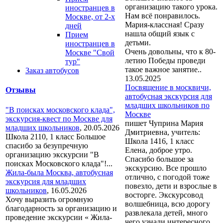
организацию такого урока.
иностранцев в
Нам всё понравилось.
Москве, от 2-х
Мария-классная! Сразу
дней
нашла общий язык с
Прием
детьми.
иностранцев в
Очень довольны, что к 80-
Москве "Свой
летию Победы проведи
тур"
такое важное занятие..
Заказ автобусов
13.05.2025
Посвящение в москвичи,
Отзывы
автобусная экскурсия для
младших школьников по
"В поисках московского клада",
Москве
экскурсия-квест по Москве для
пишет Чуприна Мария
младших школьников
,
20.05.2026
Дмитриевна, учитель:
Школа 2110, 1 класс Большое
Школа 1416, 1 класс
спасибо за безупречную
Елена, доброе утро.
организацию экскурсии "В
Спасибо большое за
поисках Московского клада"!...
экскурсию. Все прошло
Жила-была Москва, автобусная
отлично, с погодой тоже
экскурсия для младших
повезло, дети и взрослые в
школьников
,
16.05.2026
восторге. Экскурсовод
Хочу выразить огромную
волшебница, всю дорогу
благодарность за организацию и
развлекала детей, много
проведение экскурсии « Жила-
чего узнали интересного.