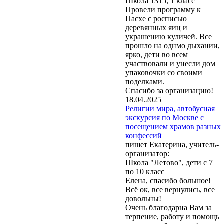
Школа 1315, 1 класс
Провели программу к
Пасхе с росписью
деревянных яиц и
украшению куличей. Все
прошло на однмо дыхании,
ярко, дети во всем
участвовали и унесли дом
упаковочки со своими
поделками.
Спасибо за организацию!
18.04.2025
Религии мира, автобусная
экскурсия по Москве с
посещением храмов разных
конфессий
пишет Екатерина, учитель-
организатор:
Школа "Летово", дети с 7
по 10 класс
Елена, спасибо большое!
Всё ок, все вернулись, все
довольны!
Очень благодарна Вам за
терпение, работу и помощь