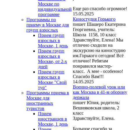
Москве по
Еще раз спасибо огромное!
индивидуальной
15.05.2025
программе
Киностудия Горького
Программы по
пишет Шашеро Екатерина
приему в Москве для
Георгиевна, учитель:
групп взрослых
Школа 1158, 10 класс
Прием групп
Здравствуйте, Елена! Мы
взрослых в
отлично сходили на
Москве, 1 день
экскурсию на киностудию
Прием групп
им.Горького сегодня! Всё
взрослых в
отлично! Ребятам
Москве, от 2-х
понравился мастер-
дней
класс. А мне - особенно!
Прием групп
Спасибо Вам!!!
взрослых в
14.05.2025
Москве "Свой
Военно-полевой урок или
тур"
как Москва в 41-м оборону
Программы приема в
держала
Москве для
пишет Юлия, родитель:
иностранных
Вешняковская школа, 2
туристов
класс
Прием
Здравствуйте, Елена.
иностранцев в
Москве, 1 день
Большое спасибо за
Прием