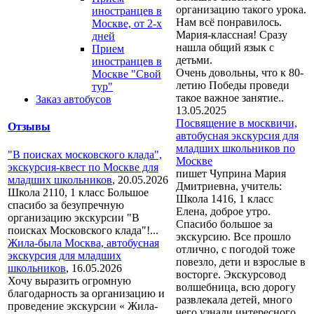
организацию такого урока.
иностранцев в
Нам всё понравилось.
Москве, от 2-х
Мария-классная! Сразу
дней
нашла общий язык с
Прием
детьми.
иностранцев в
Очень довольны, что к 80-
Москве "Свой
летию Победы проведи
тур"
такое важное занятие..
Заказ автобусов
13.05.2025
Посвящение в москвичи,
Отзывы
автобусная экскурсия для
младших школьников по
"В поисках московского клада",
Москве
экскурсия-квест по Москве для
пишет Чуприна Мария
младших школьников
,
20.05.2026
Дмитриевна, учитель:
Школа 2110, 1 класс Большое
Школа 1416, 1 класс
спасибо за безупречную
Елена, доброе утро.
организацию экскурсии "В
Спасибо большое за
поисках Московского клада"!...
экскурсию. Все прошло
Жила-была Москва, автобусная
отлично, с погодой тоже
экскурсия для младших
повезло, дети и взрослые в
школьников
,
16.05.2026
восторге. Экскурсовод
Хочу выразить огромную
волшебница, всю дорогу
благодарность за организацию и
развлекала детей, много
проведение экскурсии « Жила-
чего узнали интересного.