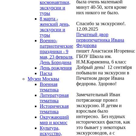
была очень маленькой
космонавтики,
минут 40-50, хотя кроме
экскурсии и
них никого не было.
туры
8 марта -
Спасибо за экскурсию!.
женский день,
12.09.2025
экскурсии и
Печатный двор
туры
первопечатника Ивана
Военно-
Федорова
патриотические
пишет Анастасия Игоревна:
праздники - 9
ГБОУ Школа им.
мая, 23 февраля,
Н.М.Карамзина, 6 класс
День Бородина
Добрый день! 12 сентября
День рождения
побывали на экскурсии в
Пасха
Печатном дворе Ивана
Музеи Москвы
федорова. Здорово!
Военная
тематика
Замечательный Иван
Литературная
потрясающе провел
тематика
экскурсию. И детям и
Историческая
взрослым было
тематика
интересно. Без нудных
Окружающий
исторических фактов, как
мир и космос
это бывает у некоторых
Культура,
экскурсоводов, а с
искусство,