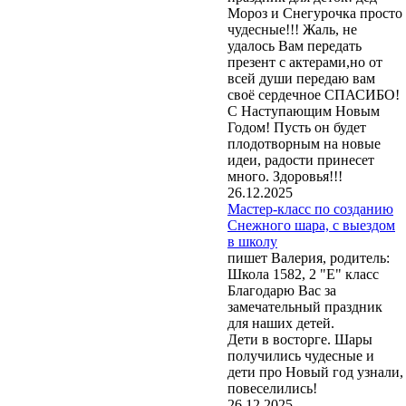
Мороз и Снегурочка просто
чудесные!!! Жаль, не
удалось Вам передать
презент с актерами,но от
всей души передаю вам
своё сердечное СПАСИБО!
С Наступающим Новым
Годом! Пусть он будет
плодотворным на новые
идеи, радости принесет
много. Здоровья!!!
26.12.2025
Мастер-класс по созданию
Снежного шара, с выездом
в школу
пишет Валерия, родитель:
Школа 1582, 2 "Е" класс
Благодарю Вас за
замечательный праздник
для наших детей.
Дети в восторге. Шары
получились чудесные и
дети про Новый год узнали,
повеселились!
26.12.2025