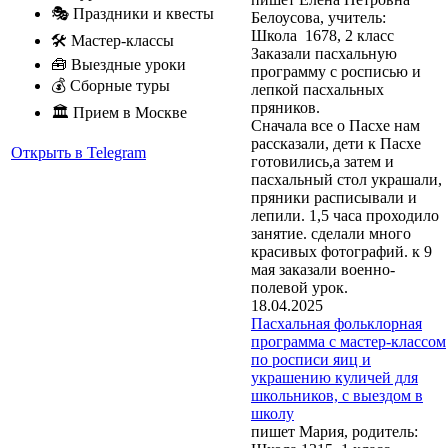
🎭 Праздники и квесты
Белоусова, учитель:
Школа 1678, 2 класс
🛠 Мастер-классы
Заказали пасхальную
🧰 Выездные уроки
программу с росписью и
💰 Сборные туры
лепкой пасхальных
пряников.
🏛 Прием в Москве
Сначала все о Пасхе нам
рассказали, дети к Пасхе
Открыть в Telegram
готовились,а затем и
пасхальный стол украшали,
пряники расписывали и
лепили. 1,5 часа проходило
занятие. сделали много
красивых фотографий. к 9
мая заказали военно-
полевой урок.
18.04.2025
Пасхальная фольклорная
программа с мастер-классом
по росписи яиц и
украшению куличей для
школьников, с выездом в
школу
пишет Мария, родитель: