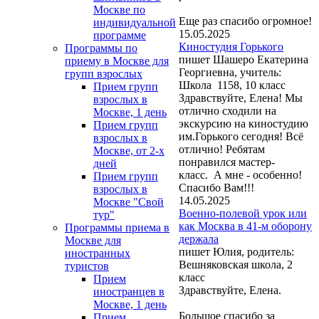
Москве по
Еще раз спасибо огромное!
индивидуальной
15.05.2025
программе
Киностудия Горького
Программы по
пишет Шашеро Екатерина
приему в Москве для
Георгиевна, учитель:
групп взрослых
Школа 1158, 10 класс
Прием групп
Здравствуйте, Елена! Мы
взрослых в
отлично сходили на
Москве, 1 день
экскурсию на киностудию
Прием групп
им.Горького сегодня! Всё
взрослых в
отлично! Ребятам
Москве, от 2-х
понравился мастер-
дней
класс. А мне - особенно!
Прием групп
Спасибо Вам!!!
взрослых в
14.05.2025
Москве "Свой
Военно-полевой урок или
тур"
как Москва в 41-м оборону
Программы приема в
держала
Москве для
пишет Юлия, родитель:
иностранных
Вешняковская школа, 2
туристов
класс
Прием
Здравствуйте, Елена.
иностранцев в
Москве, 1 день
Большое спасибо за
Прием