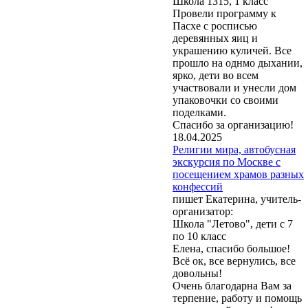
Школа 1315, 1 класс
Провели программу к
Пасхе с росписью
деревянных яиц и
украшению куличей. Все
прошло на однмо дыхании,
ярко, дети во всем
участвовали и унесли дом
упаковочки со своими
поделками.
Спасибо за организацию!
18.04.2025
Религии мира, автобусная
экскурсия по Москве с
посещением храмов разных
конфессий
пишет Екатерина, учитель-
организатор:
Школа "Летово", дети с 7
по 10 класс
Елена, спасибо большое!
Всё ок, все вернулись, все
довольны!
Очень благодарна Вам за
терпение, работу и помощь