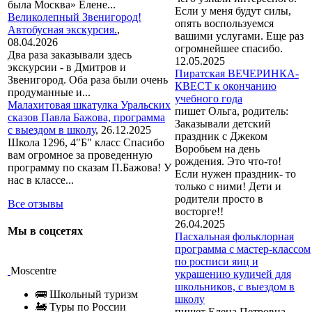
была Москва» Елене...
Если у меня будут силы,
Великолепный Звенигород!
опять воспользуемся
Автобусная экскурсия.
,
вашими услугами. Еще раз
08.04.2026
огромнейшее спасибо.
Два раза заказывали здесь
12.05.2025
экскурсии - в Дмитров и
Пиратская ВЕЧЕРИНКА-
Звенигород. Оба раза были очень
КВЕСТ к окончанию
продуманные и...
учебного года
Малахитовая шкатулка Уральских
пишет Ольга, родитель:
сказов Павла Бажова, программа
Заказывали детский
с выездом в школу
,
26.12.2025
праздник с Джеком
Школа 1296, 4"Б" класс Спасибо
Воробьем на день
вам огромное за проведенную
рождения. Это что-то!
программу по сказам П.Бажова! У
Если нужен праздник- то
нас в классе...
только с ними! Дети и
родители просто в
Все отзывы
восторге!!
26.04.2025
Мы в соцсетях
Пасхальная фольклорная
программа с мастер-классом
по росписи яиц и
Moscentre
украшению куличей для
школьников, с выездом в
🚌 Школьный туризм
школу
🚂 Туры по России
пишет Елена Петровна