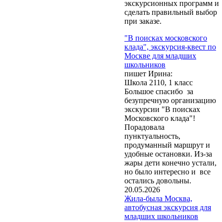
экскурсионных программ и
сделать правильный выбор
при заказе.
"В поисках московского
клада", экскурсия-квест по
Москве для младших
школьников
пишет Ирина:
Школа 2110, 1 класс
Большое спасибо за
безупречную организацию
экскурсии "В поисках
Московского клада"!
Обращаем Ваше
Порадовала
внимание, что при
пунктуальность,
заказе экскурсий и
продуманный маршрут и
оформлении бланков
удобные остановки. Из-за
заказа нажатие кнопки
жары дети конечно устали,
"Отправить" или
но было интересно и все
"Заказать" означает
остались довольны.
согласие на обработку
20.05.2026
Ваших персональных
Жила-была Москва,
данных
(Федеральный
автобусная экскурсия для
закон № 152-ФЗ от
младших школьников
27.07.2006 г. «О