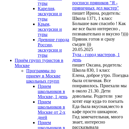
росписи пряников "Я -
туры
пряничных дел мастер"
Карелия,
пишет Ирина, родитель:
экскурсии и
Школа 1371, 1 класс
туры
Большое вам спасибо ! Как
Крым,
же все было интересно ,
экскурсии и
познавательно и вкусно !))))
туры
Пряник готов и сразу
Древние города
съеден )))
России,
20.05.2025
экскурсии и
Тула - город мастеров, 1
туры
день
Приём групп туристов в
пишет Оксана, родитель:
Москве
Школа 830, 1 класс
Программы по
Елена, доброе утро. Поездка
приему в Москве
была отличная. Все
школьных групп
понравилось. Приехали мы
Прием
в около 21.30. Дети
школьников в
довольны. Родители уже
Москве, 1 день
хотят еще куда-то поехать
Прием
Еда была вкусная,место в
школьников в
кафе просто шикарное.
Москве от 2-х
Гид замечательная, много
дней
знает, интересно
Прием
рассказывала
школьников в