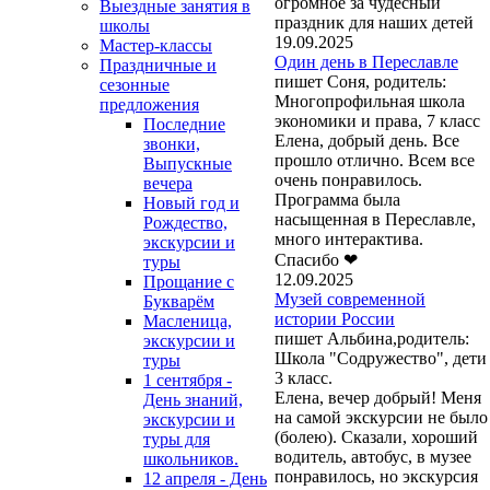
огромное за чудесный
Выездные занятия в
праздник для наших детей
школы
19.09.2025
Мастер-классы
Один день в Переславле
Праздничные и
пишет Соня, родитель:
сезонные
Многопрофильная школа
предложения
экономики и права, 7 класс
Последние
Елена, добрый день. Все
звонки,
прошло отлично. Всем все
Выпускные
очень понравилось.
вечера
Программа была
Новый год и
насыщенная в Переславле,
Рождество,
много интерактива.
экскурсии и
Спасибо ❤
туры
12.09.2025
Прощание с
Музей современной
Букварём
истории России
Масленица,
пишет Альбина,родитель:
экскурсии и
Школа "Содружество", дети
туры
3 класс.
1 сентября -
Елена, вечер добрый! Меня
День знаний,
на самой экскурсии не было
экскурсии и
(болею). Сказали, хороший
туры для
водитель, автобус, в музее
школьников.
понравилось, но экскурсия
12 апреля - День