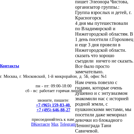
пишет Элеонора Чистова,
организатор группы.:
Группа взрослых и детей, г.
Красногорск
4 дня мы путешествовали
по Владимирской и
Нижегородской областям. В
1 день посетили г.Гороховец
и еще 3 дня провели в
Нижегородской области.
сказать что хорошо
съездили ничего не сказать.
Все было просто
Контакты
замечательно.
г. Москва, г. Московский, 1-й микрорайон, д. 5Б, офис №1
Нам очень повезло с
пн - пт: 09:00-18:00
гидами, которые очень
сб - вс: работает горячая линия
душевно и с энтузиазмом
знакомили нас с историей
звоните, пишите:
родной земли, с
+7 (965) 159-83-40
,
пушкинскими местами, мы
+7 (495) 646-88-27
посетили даже мемориал
присоединяйтесь к нам:
девочки из блокадного
ВКонтакте
Max
Telegram
Ленинграда Тани
Савичевой.