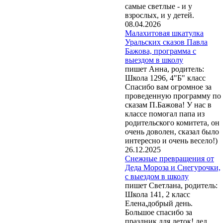
самые светлые - и у
взрослых, и у детей.
08.04.2026
Малахитовая шкатулка
Уральских сказов Павла
Бажова, программа с
выездом в школу
пишет Анна, родитель:
Школа 1296, 4"Б" класс
Спасибо вам огромное за
проведенную программу по
сказам П.Бажова! У нас в
классе помогал папа из
родительского комитета, он
очень доволен, сказал было
интересно и очень весело!)
26.12.2025
Снежные превращения от
Деда Мороза и Снегурочки,
с выездом в школу
пишет Светлана, родитель:
Школа 141, 2 класс
Елена,добрый день.
Большое спасибо за
праздник для деток! дед