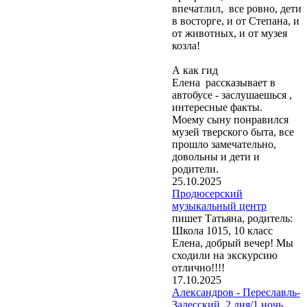
впечатлил, все ровно, дети
в восторге, и от Степана, и
от животных, и от музея
козла!
А как гид
Елена рассказывает в
автобусе - заслушаешься ,
интересные факты.
Моему сыну понравился
музей тверского быта, все
прошло замечательно,
довольны и дети и
родители.
25.10.2025
Продюсерский
музыкальный центр
пишет Татьяна, родитель:
Школа 1015, 10 класс
Елена, добрый вечер! Мы
сходили на экскурсию
отлично!!!!
17.10.2025
Александров - Переславль-
Залесский, 2 дня/1 ночь