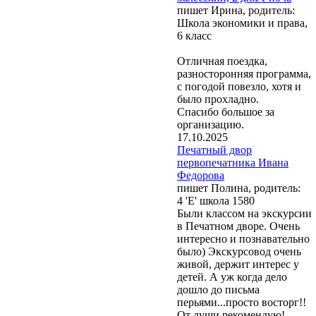
пишет Ирина, родитель:
Школа экономики и права,
6 класс
Отличная поездка,
разносторонняя программа,
с погодой повезло, хотя и
было прохладно.
Спасибо большое за
организацию.
17.10.2025
Печатный двор
первопечатника Ивана
Федорова
пишет Полина, родитель:
4 'Е' школа 1580
Были классом на экскурсии
в Печатном дворе. Очень
интересно и познавательно
было) Экскурсовод очень
живой, держит интерес у
детей. А уж когда дело
дошло до письма
перьями...просто восторг!!
От души рекомендую!