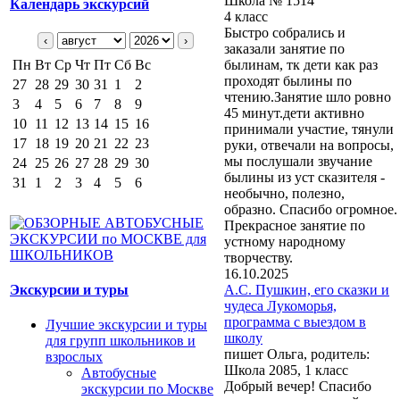
Школа № 1514
Календарь экскурсий
4 класс
Быстро собрались и
‹
›
заказали занятие по
Пн
Вт
Ср
Чт
Пт
Сб
Вс
былинам, тк дети как раз
проходят былины по
27
28
29
30
31
1
2
чтению.Занятие шло ровно
3
4
5
6
7
8
9
45 минут.дети активно
10
11
12
13
14
15
16
принимали участие, тянули
17
18
19
20
21
22
23
руки, отвечали на вопросы,
мы послушали звучание
24
25
26
27
28
29
30
былины из уст сказителя -
31
1
2
3
4
5
6
необычно, полезно,
образно. Спасибо огромное.
Прекрасное занятие по
устному народному
творчеству.
16.10.2025
Экскурсии и туры
А.С. Пушкин, его сказки и
чудеса Лукоморья,
программа с выездом в
Лучшие экскурсии и туры
школу
для групп школьников и
пишет Ольга, родитель:
взрослых
Школа 2085, 1 класс
Автобусные
Добрый вечер! Спасибо
экскурсии по Москве