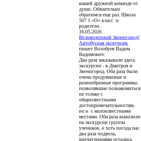
вашей дружной команде от
души. Обязательно
обратимся еще раз. Школа
507 1 «О» класс и
родители.
16.05.2026
Великолепный Звенигород!
Автобусная экскурсия.
пишет Волобуев Вадим
Вадимович:
Два раза заказывали здесь
экскурсии - в Дмитров и
Звенигород. Оба раза были
очень продуманные и
разнообразные программы,
позволявшие познакомиться
не только с
общеизвестными
достопримечательностям,
но и с малоизвестными
местами. Оба раза вывозили
на экскурсии группы
учеников, и хоть погода нас
два раза подвела,
впечатлениями остались