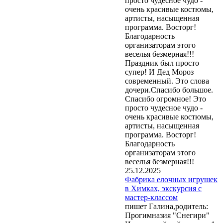
просто чудесное чудо -
очень красивые костюмы,
артисты, насыщенная
программа. Восторг!
Благодарность
организаторам этого
веселья безмерная!!!
Праздник был просто
супер! И Дед Мороз
современный. Это слова
дочери.Спасибо большое.
Спасибо огромное! Это
просто чудесное чудо -
очень красивые костюмы,
артисты, насыщенная
программа. Восторг!
Благодарность
организаторам этого
веселья безмерная!!!
25.12.2025
Фабрика елочных игрушек
в Химках, экскурсия с
мастер-классом
пишет Галина,родитель:
Прогимназия "Снегири"