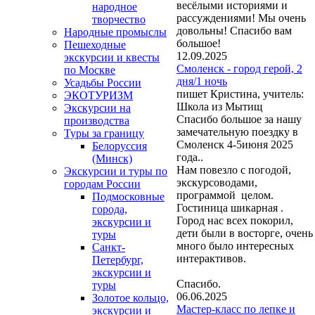
весёлыми историями и
народное
рассуждениями! Мы очень
творчество
довольны! Спасибо вам
Народные промыслы
большое!
Пешеходные
12.09.2025
экскурсии и квесты
Смоленск - город герой, 2
по Москве
дня/1 ночь
Усадьбы России
пишет Кристина, учитель:
ЭКОТУРИЗМ
Школа из Мытищ
Экскурсии на
Спасибо большое за нашу
производства
замечательную поездку в
Туры за границу
Смоленск 4-5июня 2025
Белоруссия
года..
(Минск)
Нам повезло с погодой,
Экскурсии и туры по
экскурсоводами,
городам России
программой целом.
Подмосковные
Гостиница шикарная .
города,
Город нас всех покорил,
экскурсии и
дети были в восторге, очень
туры
много было интересных
Санкт-
интерактивов.
Петербург,
экскурсии и
Спасибо.
туры
06.06.2025
Золотое кольцо,
Мастер-класс по лепке и
экскурсии и