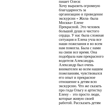
пишет Олеся:
персональных
Хочу выразить огромную
данных»).
Вы даете
благодарность за
согласие Центру
организацию и проведение
экскурсий и
экскурсии « Жила- была
путешествий
Москва» Елене
«Московский» на
Прекрасной. Это человек
обработку своих
большой души и чистого
персональных данных
сердца. У нас была сложная
(ФИО, телефон, e-mail)
ситуация и Елена учла все
в целях обработки
наши пожелания и во всем
своего заказа и связи с
нам помогла. Была с нами
вами. Обработка
на связи все время. Она
осуществляется в
подобрала нам прекрасного
соответствии с
водителя Александра.
Политикой
Александр был очень
конфиденциальности
.
внимателен ко всем нашим
Согласие может быть
пожеланиям, чувствовался
отозвано путём
его опыт и прекрасное
направления
отношение к детям всю
письменного заявления
экскурсию. Что же сказать
на адрес
про гида Ольгу и артистку
moscentre@yandex.ru.
Елену - это просто люди,
Отправить
которые живую своей
работой. Рассказать детям