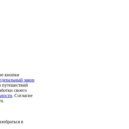
ие кнопки
едеральный закон
и путешествий
аботки своего
ьности
. Согласие
u.
азобраться в