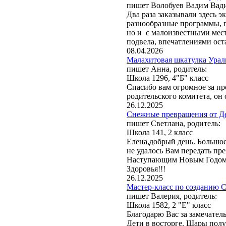
пишет Волобуев Вадим Вад
Два раза заказывали здесь 
разнообразные программы, 
но и с малоизвестными мест
подвела, впечатлениями оста
08.04.2026
Малахитовая шкатулка Ураль
пишет Анна, родитель:
Школа 1296, 4"Б" класс
Спасибо вам огромное за пр
родительского комитета, он 
26.12.2025
Снежные превращения от Де
пишет Светлана, родитель:
Школа 141, 2 класс
Елена,добрый день. Большое
не удалось Вам передать пр
Наступающим Новым Годом! 
Здоровья!!!
26.12.2025
Мастер-класс по созданию С
пишет Валерия, родитель:
Школа 1582, 2 "Е" класс
Благодарю Вас за замечател
Дети в восторге. Шары полу