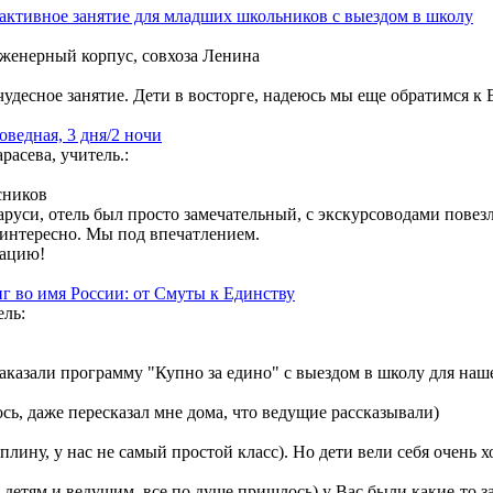
рактивное занятие для младших школьников с выездом в школу
енерный корпус, совхоза Ленина
чудесное занятие. Дети в восторге, надеюсь мы еще обратимся к В
оведная, 3 дня/2 ночи
асева, учитель.:
сников
аруси, отель был просто замечательный, с экскурсоводами повез
 интересно. Мы под впечатлением.
зацию!
г во имя России: от Смуты к Единству
ель:
аказали программу "Купно за едино" с выездом в школу для наше
сь, даже пересказал мне дома, что ведущие рассказывали)
плину, у нас не самый простой класс). Но дети вели себя очень 
и детям и ведущим, все по душе пришлось) у Вас были какие-то 