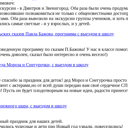
имович:
экскурсии - в Дмитров и Звенигород. Оба раза были очень проду
позволявшие познакомиться не только с общеизвестными достоп
ами. Оба раза вывозили на экскурсии группы учеников, и хоть п
лись самые светлые - и у взрослых, и у детей.
ских сказов Павла Бажова, программа с выездом в школу
оведенную программу по сказам П.Бажова! У нас в классе помог
очень доволен, сказал было интересно и очень весело!)
да Мороза и Снегурочки, с выездом в школу
 спасибо за праздник для деток! дед Мороз и Снегурочка просто 
езент с актерами,но от всей души передаю вам своё сердечное 
Пусть он будет плодотворным на новые идеи, радости принесе
нежного шара, с выездом в школу
ьный праздник для наших детей.
чились чудесные и дети про Новый год узнали, повеселились!