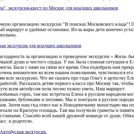
да", экскурсия-квест по Москве для младших школьников
ечную организацию экскурсии "В поисках Московского клада"! 
й маршрут и удобные остановки. Из-за жары дети конечно уста
овольны.
ная экскурсия для младших школьников
агодарность за организацию и проведение экскурсии « Жила- б
льшой души и чистого сердца. У нас была сложная ситуация и Е
могла. Была с нами на связи все время. Она подобрала нам прек
очень внимателен ко всем нашим пожеланиям, чувствовался его
ям всю экскурсию. Что же сказать про гида Ольгу и артистку Еле
работой. Рассказать детям первого класса про Москву так, чтоб
 пути всем автобусом пели песню нужно уметь. Наш маршрут:
робьевых горах, там нас встретила Елена в русском народном ко
ушками, бубликами и песнями. Мы и поиграли в русские народн
ков. Затем наш гид отвел нас к Новодевичьему монастырю мы по
оехали на Красную площадь. Там мы получили грамоты и памят
астливыми. Спасибо всей вашей дружной команде от души. Обяз
ласс и родители.
Автобусная экскурсия.