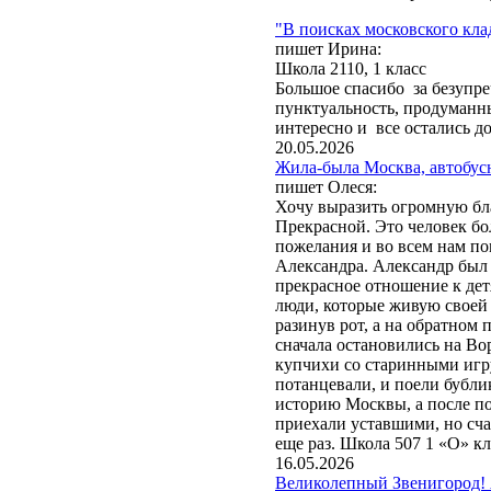
"В поисках московского кла
пишет Ирина:
Школа 2110, 1 класс
Большое спасибо за безупр
пунктуальность, продуманны
интересно и все остались д
20.05.2026
Жила-была Москва, автобус
пишет Олеся:
Хочу выразить огромную бл
Прекрасной. Это человек бо
пожелания и во всем нам по
Александра. Александр был 
прекрасное отношение к дет
люди, которые живую своей 
разинув рот, а на обратном
сначала остановились на Во
купчихи со старинными игр
потанцевали, и поели бубли
историю Москвы, а после п
приехали уставшими, но сч
еще раз. Школа 507 1 «О» к
16.05.2026
Великолепный Звенигород! 