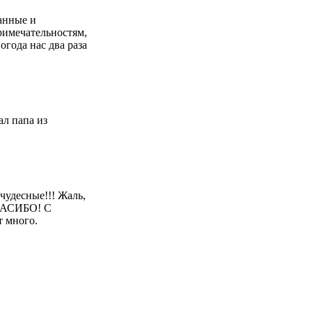
манные и
римечательностям,
огода нас два раза
ал папа из
чудесные!!! Жаль,
СПАСИБО! С
т много.