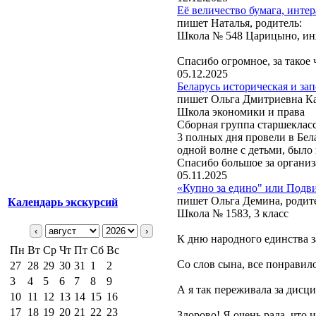
Её величество бумага, инте
пишет Наталья, родитель:
Школа № 548 Царицыно, инж
Спасибо огромное, за такое 
05.12.2025
Беларусь историческая и зап
пишет Ольга Дмитриевна Кар
Школа экономики и права
Сборная группа старшеклас
3 полных дня провели в Бел
одной волне с детьми, было
Спасибо большое за органи
05.11.2025
«Купно за едино" или Подви
пишет Ольга Демина, родит
Календарь экскурсий
Школа № 1583, 3 класс
‹
›
К дню народного единства з
Пн
Вт
Ср
Чт
Пт
Сб
Вс
Со слов сына, все понравило
27
28
29
30
31
1
2
3
4
5
6
7
8
9
А я так переживала за дисци
10
11
12
13
14
15
16
17
18
19
20
21
22
23
Здорово! Я очень рада, что 