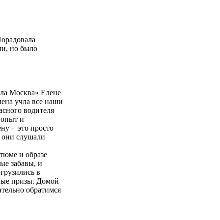
Порадовала
ли, но было
ыла Москва» Елене
лена учла все наши
расного водителя
 опыт и
ну - это просто
ы они слушали
стюме и образе
ые забавы, и
грузились в
ные призы. Домой
ательно обратимся