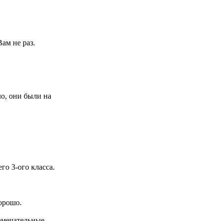
ам не раз.
ло, они были на
го 3-ого класса.
хорошо.
замечательные