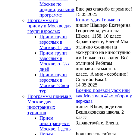
Москве по
Еще раз спасибо огромное!
индивидуальной
15.05.2025
программе
Киностудия Горького
Программы по
пишет Шашеро Екатерина
приему в Москве для
Георгиевна, учитель:
групп взрослых
Школа 1158, 10 класс
Прием групп
Здравствуйте, Елена! Мы
взрослых в
отлично сходили на
Москве, 1 день
экскурсию на киностудию
Прием групп
им.Горького сегодня! Всё
взрослых в
отлично! Ребятам
Москве, от 2-х
понравился мастер-
дней
класс. А мне - особенно!
Прием групп
Спасибо Вам!!!
взрослых в
14.05.2025
Москве "Свой
Военно-полевой урок или
тур"
как Москва в 41-м оборону
Программы приема в
держала
Москве для
пишет Юлия, родитель:
иностранных
Вешняковская школа, 2
туристов
класс
Прием
Здравствуйте, Елена.
иностранцев в
Москве, 1 день
Большое спасибо за
Прием