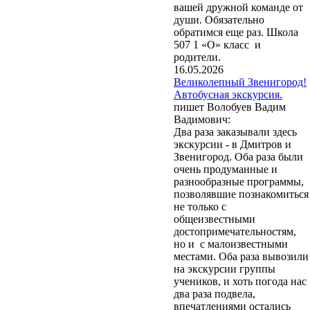
вашей дружной команде от
души. Обязательно
обратимся еще раз. Школа
507 1 «О» класс и
родители.
16.05.2026
Великолепный Звенигород!
Автобусная экскурсия.
пишет Волобуев Вадим
Вадимович:
Два раза заказывали здесь
экскурсии - в Дмитров и
Звенигород. Оба раза были
очень продуманные и
разнообразные программы,
позволявшие познакомиться
не только с
общеизвестными
достопримечательностям,
но и с малоизвестными
местами. Оба раза вывозили
на экскурсии группы
учеников, и хоть погода нас
два раза подвела,
впечатлениями остались