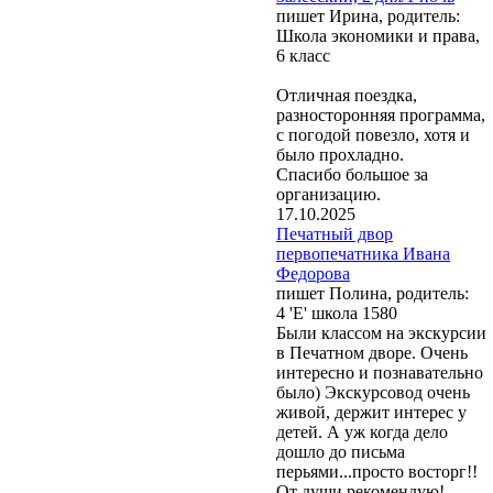
пишет Ирина, родитель:
Школа экономики и права,
6 класс
Отличная поездка,
разносторонняя программа,
с погодой повезло, хотя и
было прохладно.
Спасибо большое за
организацию.
17.10.2025
Печатный двор
первопечатника Ивана
Федорова
пишет Полина, родитель:
4 'Е' школа 1580
Были классом на экскурсии
в Печатном дворе. Очень
интересно и познавательно
было) Экскурсовод очень
живой, держит интерес у
детей. А уж когда дело
дошло до письма
перьями...просто восторг!!
От души рекомендую!