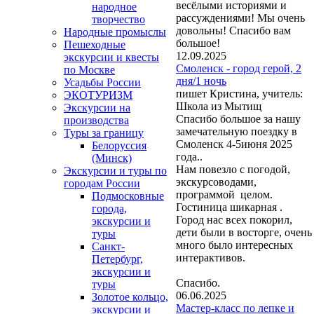
весёлыми историями и
народное
рассуждениями! Мы очень
творчество
довольны! Спасибо вам
Народные промыслы
большое!
Пешеходные
12.09.2025
экскурсии и квесты
Смоленск - город герой, 2
по Москве
дня/1 ночь
Усадьбы России
пишет Кристина, учитель:
ЭКОТУРИЗМ
Школа из Мытищ
Экскурсии на
Спасибо большое за нашу
производства
замечательную поездку в
Туры за границу
Смоленск 4-5июня 2025
Белоруссия
года..
(Минск)
Нам повезло с погодой,
Экскурсии и туры по
экскурсоводами,
городам России
программой целом.
Подмосковные
Гостиница шикарная .
города,
Город нас всех покорил,
экскурсии и
дети были в восторге, очень
туры
много было интересных
Санкт-
интерактивов.
Петербург,
экскурсии и
Спасибо.
туры
06.06.2025
Золотое кольцо,
Мастер-класс по лепке и
экскурсии и