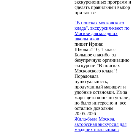
экскурсионных программ и
сделать правильный выбор
при заказе.
"В поисках московского
клада", экскурсия-квест по
Москве для младших
школьников
пишет Ирина:
Школа 2110, 1 класс
Большое спасибо за
безупречную организацию
экскурсии "В поисках
Московского клада"!
Обращаем Ваше
Порадовала
внимание, что при
пунктуальность,
заказе экскурсий и
продуманный маршрут и
оформлении бланков
удобные остановки. Из-за
заказа нажатие кнопки
жары дети конечно устали,
"Отправить" или
но было интересно и все
"Заказать" означает
остались довольны.
согласие на обработку
20.05.2026
Ваших персональных
Жила-была Москва,
данных
(Федеральный
автобусная экскурсия для
закон № 152-ФЗ от
младших школьников
27.07.2006 г. «О