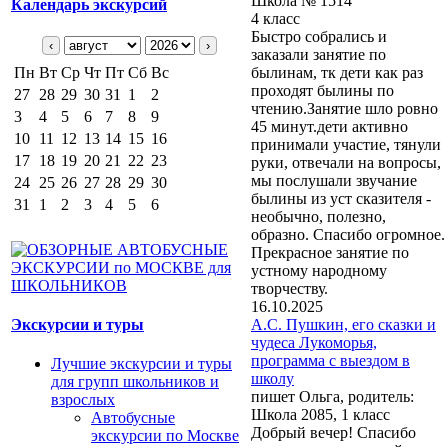
Школа № 1514
Календарь экскурсий
4 класс
Быстро собрались и
‹
›
заказали занятие по
Пн
Вт
Ср
Чт
Пт
Сб
Вс
былинам, тк дети как раз
проходят былины по
27
28
29
30
31
1
2
чтению.Занятие шло ровно
3
4
5
6
7
8
9
45 минут.дети активно
10
11
12
13
14
15
16
принимали участие, тянули
17
18
19
20
21
22
23
руки, отвечали на вопросы,
мы послушали звучание
24
25
26
27
28
29
30
былины из уст сказителя -
31
1
2
3
4
5
6
необычно, полезно,
образно. Спасибо огромное.
Прекрасное занятие по
устному народному
творчеству.
16.10.2025
Экскурсии и туры
А.С. Пушкин, его сказки и
чудеса Лукоморья,
программа с выездом в
Лучшие экскурсии и туры
школу
для групп школьников и
пишет Ольга, родитель:
взрослых
Школа 2085, 1 класс
Автобусные
Добрый вечер! Спасибо
экскурсии по Москве