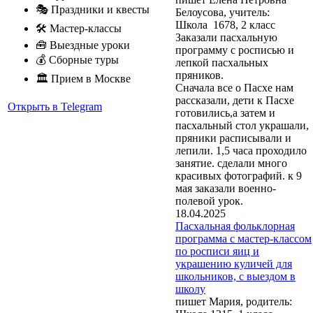
🎭 Праздники и квесты
Белоусова, учитель:
Школа 1678, 2 класс
🛠 Мастер-классы
Заказали пасхальную
🧰 Выездные уроки
программу с росписью и
💰 Сборные туры
лепкой пасхальных
пряников.
🏛 Прием в Москве
Сначала все о Пасхе нам
рассказали, дети к Пасхе
Открыть в Telegram
готовились,а затем и
пасхальный стол украшали,
пряники расписывали и
лепили. 1,5 часа проходило
занятие. сделали много
красивых фотографий. к 9
мая заказали военно-
полевой урок.
18.04.2025
Пасхальная фольклорная
программа с мастер-классом
по росписи яиц и
украшению куличей для
школьников, с выездом в
школу
пишет Мария, родитель: