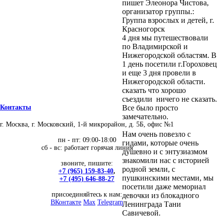
пишет Элеонора Чистова,
организатор группы.:
Группа взрослых и детей, г.
Красногорск
4 дня мы путешествовали
по Владимирской и
Нижегородской областям. В
1 день посетили г.Гороховец
и еще 3 дня провели в
Нижегородской области.
сказать что хорошо
съездили ничего не сказать.
Все было просто
Контакты
замечательно.
г. Москва, г. Московский, 1-й микрорайон, д. 5Б, офис №1
Нам очень повезло с
пн - пт: 09:00-18:00
гидами, которые очень
сб - вс: работает горячая линия
душевно и с энтузиазмом
знакомили нас с историей
звоните, пишите:
родной земли, с
+7 (965) 159-83-40
,
пушкинскими местами, мы
+7 (495) 646-88-27
посетили даже мемориал
присоединяйтесь к нам:
девочки из блокадного
ВКонтакте
Max
Telegram
Ленинграда Тани
Савичевой.