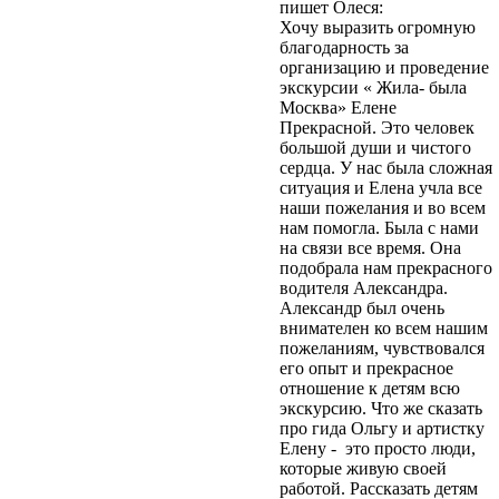
пишет Олеся:
персональных
Хочу выразить огромную
данных»).
Вы даете
благодарность за
согласие Центру
организацию и проведение
экскурсий и
экскурсии « Жила- была
путешествий
Москва» Елене
«Московский» на
Прекрасной. Это человек
обработку своих
большой души и чистого
персональных данных
сердца. У нас была сложная
(ФИО, телефон, e-mail)
ситуация и Елена учла все
в целях обработки
наши пожелания и во всем
своего заказа и связи с
нам помогла. Была с нами
вами. Обработка
на связи все время. Она
осуществляется в
подобрала нам прекрасного
соответствии с
водителя Александра.
Политикой
Александр был очень
конфиденциальности
.
внимателен ко всем нашим
Согласие может быть
пожеланиям, чувствовался
отозвано путём
его опыт и прекрасное
направления
отношение к детям всю
письменного заявления
экскурсию. Что же сказать
на адрес
про гида Ольгу и артистку
moscentre@yandex.ru.
Елену - это просто люди,
Отправить
которые живую своей
работой. Рассказать детям