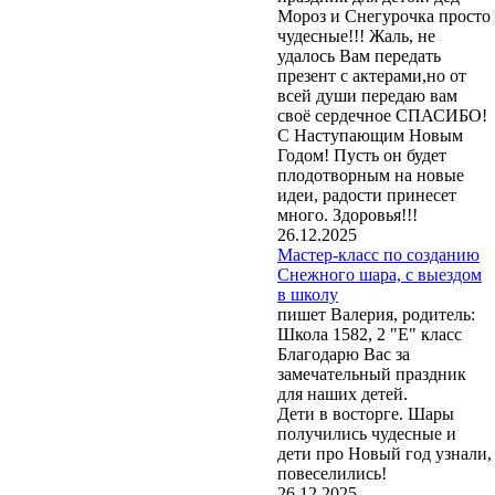
Мороз и Снегурочка просто
чудесные!!! Жаль, не
удалось Вам передать
презент с актерами,но от
всей души передаю вам
своё сердечное СПАСИБО!
С Наступающим Новым
Годом! Пусть он будет
плодотворным на новые
идеи, радости принесет
много. Здоровья!!!
26.12.2025
Мастер-класс по созданию
Снежного шара, с выездом
в школу
пишет Валерия, родитель:
Школа 1582, 2 "Е" класс
Благодарю Вас за
замечательный праздник
для наших детей.
Дети в восторге. Шары
получились чудесные и
дети про Новый год узнали,
повеселились!
26.12.2025