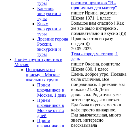
росписи пряников "Я -
туры
пряничных дел мастер"
Карелия,
пишет Ирина, родитель:
экскурсии и
Школа 1371, 1 класс
туры
Большое вам спасибо ! Как
Крым,
же все было интересно ,
экскурсии и
познавательно и вкусно !))))
туры
Пряник готов и сразу
Древние города
съеден )))
России,
20.05.2025
экскурсии и
Тула - город мастеров, 1
туры
день
Приём групп туристов в
пишет Оксана, родитель:
Москве
Школа 830, 1 класс
Программы по
Елена, доброе утро. Поездка
приему в Москве
была отличная. Все
школьных групп
понравилось. Приехали мы
Прием
в около 21.30. Дети
школьников в
довольны. Родители уже
Москве, 1 день
хотят еще куда-то поехать
Прием
Еда была вкусная,место в
школьников в
кафе просто шикарное.
Москве от 2-х
Гид замечательная, много
дней
знает, интересно
Прием
рассказывала
школьников в