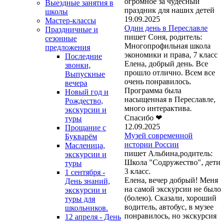
огромное за чудесный
Выездные занятия в
праздник для наших детей
школы
19.09.2025
Мастер-классы
Один день в Переславле
Праздничные и
пишет Соня, родитель:
сезонные
Многопрофильная школа
предложения
экономики и права, 7 класс
Последние
Елена, добрый день. Все
звонки,
прошло отлично. Всем все
Выпускные
очень понравилось.
вечера
Программа была
Новый год и
насыщенная в Переславле,
Рождество,
много интерактива.
экскурсии и
Спасибо ❤
туры
12.09.2025
Прощание с
Музей современной
Букварём
истории России
Масленица,
пишет Альбина,родитель:
экскурсии и
Школа "Содружество", дети
туры
3 класс.
1 сентября -
Елена, вечер добрый! Меня
День знаний,
на самой экскурсии не было
экскурсии и
(болею). Сказали, хороший
туры для
водитель, автобус, в музее
школьников.
понравилось, но экскурсия
12 апреля - День