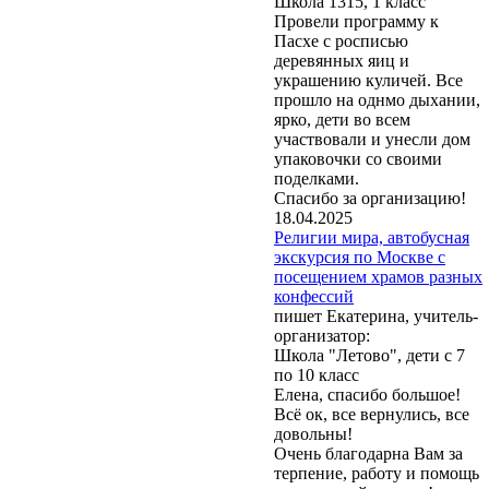
Школа 1315, 1 класс
Провели программу к
Пасхе с росписью
деревянных яиц и
украшению куличей. Все
прошло на однмо дыхании,
ярко, дети во всем
участвовали и унесли дом
упаковочки со своими
поделками.
Спасибо за организацию!
18.04.2025
Религии мира, автобусная
экскурсия по Москве с
посещением храмов разных
конфессий
пишет Екатерина, учитель-
организатор:
Школа "Летово", дети с 7
по 10 класс
Елена, спасибо большое!
Всё ок, все вернулись, все
довольны!
Очень благодарна Вам за
терпение, работу и помощь