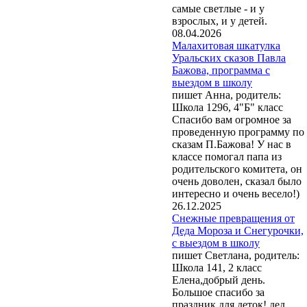
самые светлые - и у
взрослых, и у детей.
08.04.2026
Малахитовая шкатулка
Уральских сказов Павла
Бажова, программа с
выездом в школу
пишет Анна, родитель:
Школа 1296, 4"Б" класс
Спасибо вам огромное за
проведенную программу по
сказам П.Бажова! У нас в
классе помогал папа из
родительского комитета, он
очень доволен, сказал было
интересно и очень весело!)
26.12.2025
Снежные превращения от
Деда Мороза и Снегурочки,
с выездом в школу
пишет Светлана, родитель:
Школа 141, 2 класс
Елена,добрый день.
Большое спасибо за
праздник для деток! дед