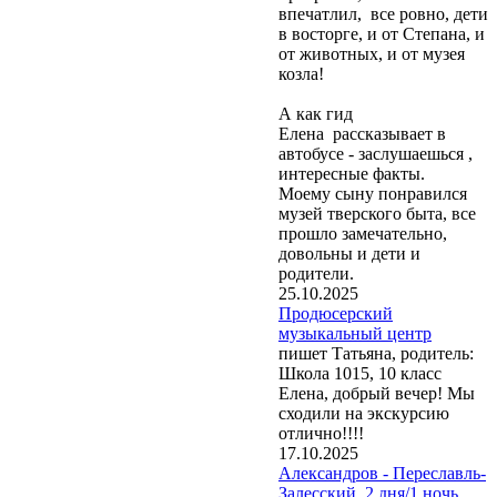
впечатлил, все ровно, дети
в восторге, и от Степана, и
от животных, и от музея
козла!
А как гид
Елена рассказывает в
автобусе - заслушаешься ,
интересные факты.
Моему сыну понравился
музей тверского быта, все
прошло замечательно,
довольны и дети и
родители.
25.10.2025
Продюсерский
музыкальный центр
пишет Татьяна, родитель:
Школа 1015, 10 класс
Елена, добрый вечер! Мы
сходили на экскурсию
отлично!!!!
17.10.2025
Александров - Переславль-
Залесский, 2 дня/1 ночь