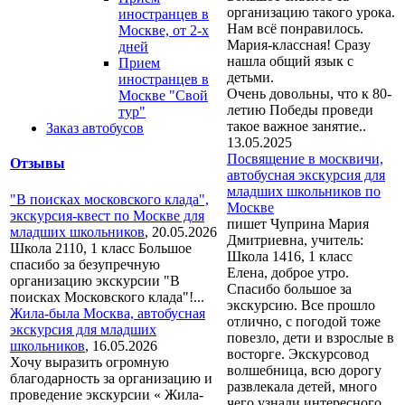
организацию такого урока.
иностранцев в
Нам всё понравилось.
Москве, от 2-х
Мария-классная! Сразу
дней
нашла общий язык с
Прием
детьми.
иностранцев в
Очень довольны, что к 80-
Москве "Свой
летию Победы проведи
тур"
такое важное занятие..
Заказ автобусов
13.05.2025
Посвящение в москвичи,
Отзывы
автобусная экскурсия для
младших школьников по
"В поисках московского клада",
Москве
экскурсия-квест по Москве для
пишет Чуприна Мария
младших школьников
,
20.05.2026
Дмитриевна, учитель:
Школа 2110, 1 класс Большое
Школа 1416, 1 класс
спасибо за безупречную
Елена, доброе утро.
организацию экскурсии "В
Спасибо большое за
поисках Московского клада"!...
экскурсию. Все прошло
Жила-была Москва, автобусная
отлично, с погодой тоже
экскурсия для младших
повезло, дети и взрослые в
школьников
,
16.05.2026
восторге. Экскурсовод
Хочу выразить огромную
волшебница, всю дорогу
благодарность за организацию и
развлекала детей, много
проведение экскурсии « Жила-
чего узнали интересного.