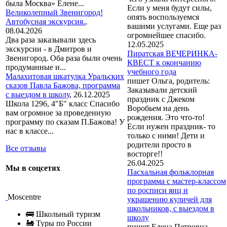
была Москва» Елене...
Если у меня будут силы,
Великолепный Звенигород!
опять воспользуемся
Автобусная экскурсия.
,
вашими услугами. Еще раз
08.04.2026
огромнейшее спасибо.
Два раза заказывали здесь
12.05.2025
экскурсии - в Дмитров и
Пиратская ВЕЧЕРИНКА-
Звенигород. Оба раза были очень
КВЕСТ к окончанию
продуманные и...
учебного года
Малахитовая шкатулка Уральских
пишет Ольга, родитель:
сказов Павла Бажова, программа
Заказывали детский
с выездом в школу
,
26.12.2025
праздник с Джеком
Школа 1296, 4"Б" класс Спасибо
Воробьем на день
вам огромное за проведенную
рождения. Это что-то!
программу по сказам П.Бажова! У
Если нужен праздник- то
нас в классе...
только с ними! Дети и
родители просто в
Все отзывы
восторге!!
26.04.2025
Мы в соцсетях
Пасхальная фольклорная
программа с мастер-классом
по росписи яиц и
Moscentre
украшению куличей для
школьников, с выездом в
🚌 Школьный туризм
школу
🚂 Туры по России
пишет Елена Петровна