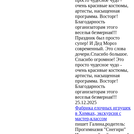
просто чудесное чудо -
очень красивые костюмы,
артисты, насыщенная
программа. Восторг!
Благодарность
организаторам этого
веселья безмерная!!!
Праздник был просто
супер! И Дед Мороз
современный. Это слова
дочери.Спасибо большое.
Спасибо огромное! Это
просто чудесное чудо -
очень красивые костюмы,
артисты, насыщенная
программа. Восторг!
Благодарность
организаторам этого
веселья безмерная!!!
25.12.2025
Фабрика елочных игрушек
в Химках, экскурсия с
мастер-классом
пишет Галина,родитель:
Прогимназия "Снегири"