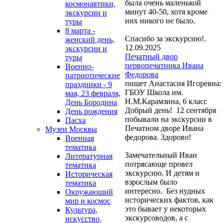
была очень маленькой
космонавтики,
минут 40-50, хотя кроме
экскурсии и
них никого не было.
туры
8 марта -
Спасибо за экскурсию!.
женский день,
12.09.2025
экскурсии и
Печатный двор
туры
первопечатника Ивана
Военно-
Федорова
патриотические
пишет Анастасия Игоревна:
праздники - 9
ГБОУ Школа им.
мая, 23 февраля,
Н.М.Карамзина, 6 класс
День Бородина
Добрый день! 12 сентября
День рождения
побывали на экскурсии в
Пасха
Печатном дворе Ивана
Музеи Москвы
федорова. Здорово!
Военная
тематика
Замечательный Иван
Литературная
потрясающе провел
тематика
экскурсию. И детям и
Историческая
взрослым было
тематика
интересно. Без нудных
Окружающий
исторических фактов, как
мир и космос
это бывает у некоторых
Культура,
экскурсоводов, а с
искусство,