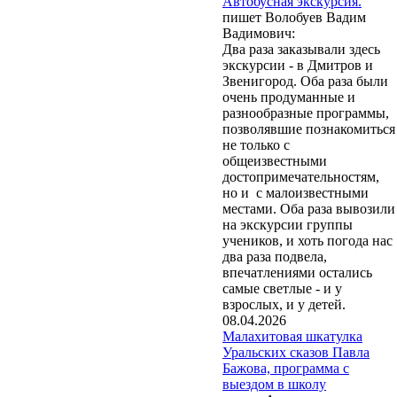
Автобусная экскурсия.
пишет Волобуев Вадим
Вадимович:
Два раза заказывали здесь
экскурсии - в Дмитров и
Звенигород. Оба раза были
очень продуманные и
разнообразные программы,
позволявшие познакомиться
не только с
общеизвестными
достопримечательностям,
но и с малоизвестными
местами. Оба раза вывозили
на экскурсии группы
учеников, и хоть погода нас
два раза подвела,
впечатлениями остались
самые светлые - и у
взрослых, и у детей.
08.04.2026
Малахитовая шкатулка
Уральских сказов Павла
Бажова, программа с
выездом в школу