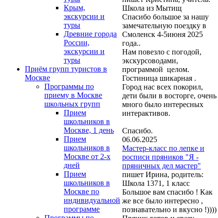
Крым,
Школа из Мытищ
экскурсии и
Спасибо большое за нашу
туры
замечательную поездку в
Древние города
Смоленск 4-5июня 2025
России,
года..
экскурсии и
Нам повезло с погодой,
туры
экскурсоводами,
Приём групп туристов в
программой целом.
Москве
Гостиница шикарная .
Программы по
Город нас всех покорил,
приему в Москве
дети были в восторге, очень
школьных групп
много было интересных
Прием
интерактивов.
школьников в
Москве, 1 день
Спасибо.
Прием
06.06.2025
школьников в
Мастер-класс по лепке и
Москве от 2-х
росписи пряников "Я -
дней
пряничных дел мастер"
Прием
пишет Ирина, родитель:
школьников в
Школа 1371, 1 класс
Москве по
Большое вам спасибо ! Как
индивидуальной
же все было интересно ,
программе
познавательно и вкусно !))))
Программы по