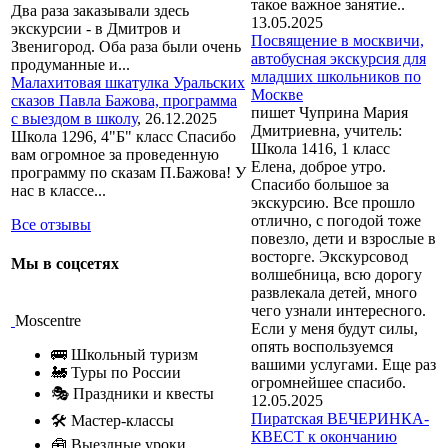
такое важное занятие..
Два раза заказывали здесь
13.05.2025
экскурсии - в Дмитров и
Посвящение в москвичи,
Звенигород. Оба раза были очень
автобусная экскурсия для
продуманные и...
младших школьников по
Малахитовая шкатулка Уральских
Москве
сказов Павла Бажова, программа
пишет Чуприна Мария
с выездом в школу
,
26.12.2025
Дмитриевна, учитель:
Школа 1296, 4"Б" класс Спасибо
Школа 1416, 1 класс
вам огромное за проведенную
Елена, доброе утро.
программу по сказам П.Бажова! У
Спасибо большое за
нас в классе...
экскурсию. Все прошло
отлично, с погодой тоже
Все отзывы
повезло, дети и взрослые в
восторге. Экскурсовод
Мы в соцсетях
волшебница, всю дорогу
развлекала детей, много
чего узнали интересного.
Moscentre
Если у меня будут силы,
опять воспользуемся
🚌 Школьный туризм
вашими услугами. Еще раз
🚂 Туры по России
огромнейшее спасибо.
🎭 Праздники и квесты
12.05.2025
Пиратская ВЕЧЕРИНКА-
🛠 Мастер-классы
КВЕСТ к окончанию
🧰 Выездные уроки