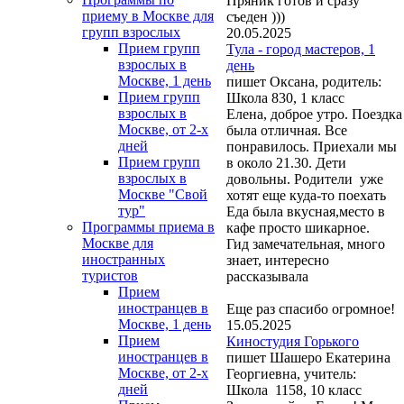
Пряник готов и сразу
приему в Москве для
съеден )))
групп взрослых
20.05.2025
Прием групп
Тула - город мастеров, 1
взрослых в
день
Москве, 1 день
пишет Оксана, родитель:
Прием групп
Школа 830, 1 класс
взрослых в
Елена, доброе утро. Поездка
Москве, от 2-х
была отличная. Все
дней
понравилось. Приехали мы
Прием групп
в около 21.30. Дети
взрослых в
довольны. Родители уже
Москве "Свой
хотят еще куда-то поехать
тур"
Еда была вкусная,место в
Программы приема в
кафе просто шикарное.
Москве для
Гид замечательная, много
иностранных
знает, интересно
туристов
рассказывала
Прием
иностранцев в
Еще раз спасибо огромное!
Москве, 1 день
15.05.2025
Прием
Киностудия Горького
иностранцев в
пишет Шашеро Екатерина
Москве, от 2-х
Георгиевна, учитель:
дней
Школа 1158, 10 класс