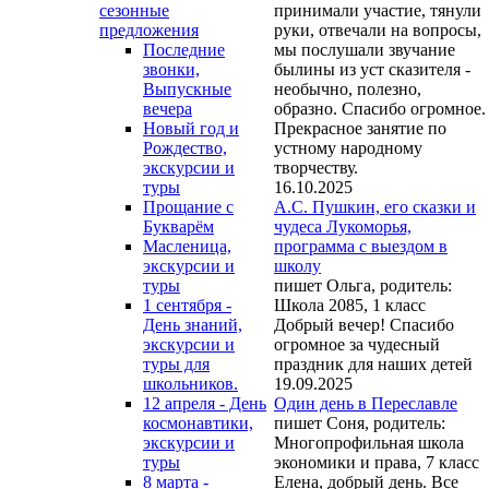
принимали участие, тянули
сезонные
руки, отвечали на вопросы,
предложения
мы послушали звучание
Последние
былины из уст сказителя -
звонки,
необычно, полезно,
Выпускные
образно. Спасибо огромное.
вечера
Прекрасное занятие по
Новый год и
устному народному
Рождество,
творчеству.
экскурсии и
16.10.2025
туры
А.С. Пушкин, его сказки и
Прощание с
чудеса Лукоморья,
Букварём
программа с выездом в
Масленица,
школу
экскурсии и
пишет Ольга, родитель:
туры
Школа 2085, 1 класс
1 сентября -
Добрый вечер! Спасибо
День знаний,
огромное за чудесный
экскурсии и
праздник для наших детей
туры для
19.09.2025
школьников.
Один день в Переславле
12 апреля - День
пишет Соня, родитель:
космонавтики,
Многопрофильная школа
экскурсии и
экономики и права, 7 класс
туры
Елена, добрый день. Все
8 марта -