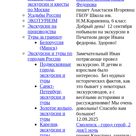
экскурсии и квесты
Федорова
по Москве
пишет Анастасия Игоревна:
Усадьбы России
ГБОУ Школа им.
ЭКОТУРИЗМ
Н.М.Карамзина, 6 класс
Экскурсии на
Добрый день! 12 сентября
производства
побывали на экскурсии в
Туры за границу
Печатном дворе Ивана
Белоруссия
федорова. Здорово!
(Минск)
Экскурсии и туры по
Замечательный Иван
городам России
потрясающе провел
Подмосковные
экскурсию. И детям и
города,
взрослым было
экскурсии и
интересно. Без нудных
туры
исторических фактов, как
Санкт-
это бывает у некоторых
Петербург,
экскурсоводов, а с
экскурсии и
весёлыми историями и
туры
рассуждениями! Мы очень
Золотое кольцо,
довольны! Спасибо вам
экскурсии и
большое!
туры
12.09.2025
Карелия,
Смоленск - город герой, 2
экскурсии и
дня/1 ночь
туры
пишет Кристина, учитель: