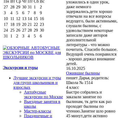
Пн
Вт
Ср
Чт
Пт
Сб
Вс
уложились в один урок,
даже немного
27
28
29
30
31
1
2
задержались.дети хорошо
3
4
5
6
7
8
9
отвечали на все вопросы
10
11
12
13
14
15
16
ведущего, были активными,
17
18
19
20
21
22
23
слушали былины, с
24
25
26
27
28
29
30
удовольствием некоторые
записали даже авторов
31
1
2
3
4
5
6
дополнительной
литературы - что можно
почитать. Спасибо большое.
Ведущий очень понравился
- хорошо держал внимание
детей.
Экскурсии и туры
16.10.2025
Ожившие былины
пишет Дарья, родитель:
Лучшие экскурсии и туры
Школа № 1514
для групп школьников и
4 класс
взрослых
Быстро собрались и
Автобусные
заказали занятие по
экскурсии по Москве
былинам, тк дети как раз
Выездные занятия в
проходят былины по
школы
чтению.Занятие шло ровно
Мастер-классы
45 минут.дети активно
Праздничные и