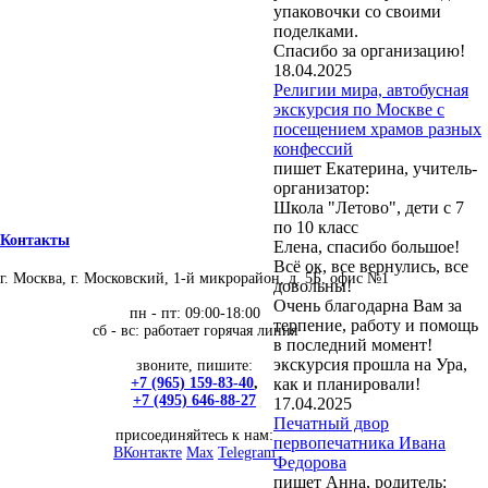
упаковочки со своими
поделками.
Спасибо за организацию!
18.04.2025
Религии мира, автобусная
экскурсия по Москве с
посещением храмов разных
конфессий
пишет Екатерина, учитель-
организатор:
Школа "Летово", дети с 7
по 10 класс
Контакты
Елена, спасибо большое!
Всё ок, все вернулись, все
г. Москва, г. Московский, 1-й микрорайон, д. 5Б, офис №1
довольны!
Очень благодарна Вам за
пн - пт: 09:00-18:00
терпение, работу и помощь
сб - вс: работает горячая линия
в последний момент!
экскурсия прошла на Ура,
звоните, пишите:
как и планировали!
+7 (965) 159-83-40
,
+7 (495) 646-88-27
17.04.2025
Печатный двор
присоединяйтесь к нам:
первопечатника Ивана
ВКонтакте
Max
Telegram
Федорова
пишет Анна, родитель: