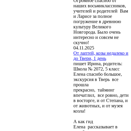
Огромное спасибо от
наших восьмиклассников,
учителей и родителей Вам
и Ларисе за полное
погружение в древнюю
культуру Великого
Новгорода. Было очень
интересно и совсем не
скучно!
04.11.2025
От лаптей, козы недалеко и
до Твери, 1 день
пишет Ирина, родитель:
Школа № 2072, 5 класс
Елена спасибо большое,
экскурсия в Тверь все
прошла
прекрасно, тайминг
впечатлил, все ровно, дети
в восторге, и от Степана, и
от животных, и от музея
козла!
А как гид
Елена рассказывает в