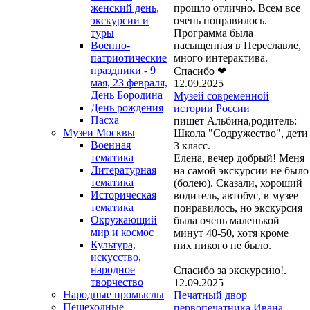
прошло отлично. Всем все
женский день,
очень понравилось.
экскурсии и
Программа была
туры
насыщенная в Переславле,
Военно-
много интерактива.
патриотические
праздники - 9
Спасибо ❤
мая, 23 февраля,
12.09.2025
День Бородина
Музей современной
День рождения
истории России
Пасха
пишет Альбина,родитель:
Музеи Москвы
Школа "Содружество", дети
Военная
3 класс.
тематика
Елена, вечер добрый! Меня
Литературная
на самой экскурсии не было
тематика
(болею). Сказали, хороший
Историческая
водитель, автобус, в музее
тематика
понравилось, но экскурсия
Окружающий
была очень маленькой
мир и космос
минут 40-50, хотя кроме
Культура,
них никого не было.
искусство,
народное
Спасибо за экскурсию!.
творчество
12.09.2025
Народные промыслы
Печатный двор
Пешеходные
первопечатника Ивана