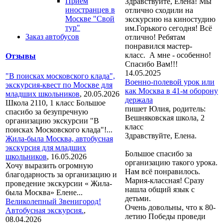
Прием
Здравствуйте, Елена! Мы
иностранцев в
отлично сходили на
Москве "Свой
экскурсию на киностудию
тур"
им.Горького сегодня! Всё
Заказ автобусов
отлично! Ребятам
понравился мастер-
класс. А мне - особенно!
Отзывы
Спасибо Вам!!!
14.05.2025
"В поисках московского клада",
Военно-полевой урок или
экскурсия-квест по Москве для
как Москва в 41-м оборону
младших школьников
,
20.05.2026
держала
Школа 2110, 1 класс Большое
пишет Юлия, родитель:
спасибо за безупречную
Вешняковская школа, 2
организацию экскурсии "В
класс
поисках Московского клада"!...
Здравствуйте, Елена.
Жила-была Москва, автобусная
экскурсия для младших
Большое спасибо за
школьников
,
16.05.2026
организацию такого урока.
Хочу выразить огромную
Нам всё понравилось.
благодарность за организацию и
Мария-классная! Сразу
проведение экскурсии « Жила-
нашла общий язык с
была Москва» Елене...
детьми.
Великолепный Звенигород!
Очень довольны, что к 80-
Автобусная экскурсия.
,
летию Победы проведи
08.04.2026