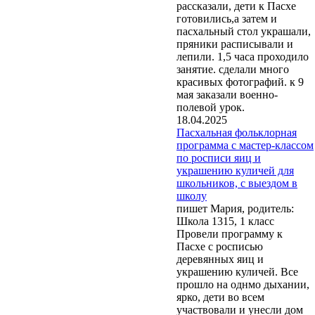
рассказали, дети к Пасхе
готовились,а затем и
пасхальный стол украшали,
пряники расписывали и
лепили. 1,5 часа проходило
занятие. сделали много
красивых фотографий. к 9
мая заказали военно-
полевой урок.
18.04.2025
Пасхальная фольклорная
программа с мастер-классом
по росписи яиц и
украшению куличей для
школьников, с выездом в
школу
пишет Мария, родитель:
Школа 1315, 1 класс
Провели программу к
Пасхе с росписью
деревянных яиц и
украшению куличей. Все
прошло на однмо дыхании,
ярко, дети во всем
участвовали и унесли дом