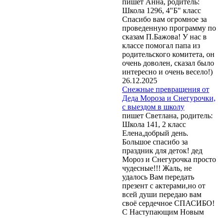
пишет Анна, родитель:
Школа 1296, 4"Б" класс
Спасибо вам огромное за
проведенную программу по
сказам П.Бажова! У нас в
классе помогал папа из
родительского комитета, он
очень доволен, сказал было
интересно и очень весело!)
26.12.2025
Снежные превращения от
Деда Мороза и Снегурочки,
с выездом в школу
пишет Светлана, родитель:
Школа 141, 2 класс
Елена,добрый день.
Большое спасибо за
праздник для деток! дед
Мороз и Снегурочка просто
чудесные!!! Жаль, не
удалось Вам передать
презент с актерами,но от
всей души передаю вам
своё сердечное СПАСИБО!
С Наступающим Новым