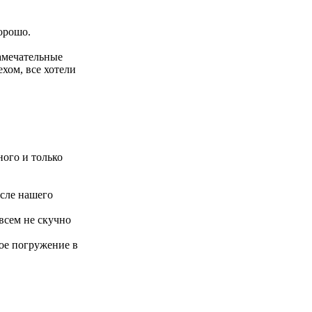
хорошо.
замечательные
хом, все хотели
ого и только
осле нашего
всем не скучно
ое погружение в