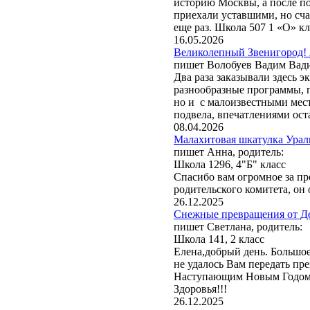
историю Москвы, а после п
путешествий «Московский»
приехали уставшими, но сч
обработки своего заказа и
еще раз. Школа 507 1 «О» к
конфиденциальности
. Со
16.05.2026
moscentre@yandex.ru.
Великолепный Звенигород! 
пишет Волобуев Вадим Вад
Два раза заказывали здесь 
разнообразные программы, 
но и с малоизвестными мест
подвела, впечатлениями оста
08.04.2026
Малахитовая шкатулка Ураль
пишет Анна, родитель:
Школа 1296, 4"Б" класс
Спасибо вам огромное за пр
родительского комитета, он 
26.12.2025
Снежные превращения от Де
пишет Светлана, родитель:
Школа 141, 2 класс
Елена,добрый день. Большое
не удалось Вам передать пр
Наступающим Новым Годом! 
Здоровья!!!
26.12.2025