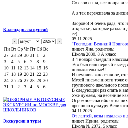
Со слов сына, все понравило
А я так переживала за дисци
Здорово! Я очень рада, что 
открытки, которые раздали 
Календарь экскурсий
ее)
05.11.2025
‹
›
"Господин Великий Новгород
Пн
Вт
Ср
Чт
Пт
Сб
Вс
пишет Яна, родитель:
Школа 2030, 8 А класс
27
28
29
30
31
1
2
3-4 ноября съездили классо
3
4
5
6
7
8
9
Это был наш первый выезд с
10
11
12
13
14
15
16
положительные!!
17
18
19
20
21
22
23
И немаловажно главное, оте
Музей письменности тоже о
24
25
26
27
28
29
30
группового школьного посе
31
1
2
3
4
5
6
В следующий раз опять к ва
Уже думаем, на весенние ка
Огромное спасибо от наших 
древнюю культуру Великого 
04.11.2025
От лаптей, козы недалеко и 
Экскурсии и туры
пишет Ирина, родитель:
Школа № 2072, 5 класс