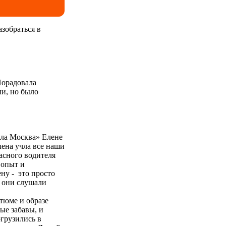
азобраться в
Порадовала
ли, но было
ыла Москва» Елене
лена учла все наши
расного водителя
 опыт и
ну - это просто
ы они слушали
стюме и образе
атие кнопки
ые забавы, и
(Федеральный
грузились в
курсий и