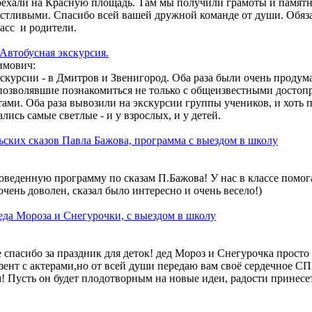
оехали на Красную площадь. Там мы получили грамоты и памят
 на обработку своих персональных данных (ФИО, телефон, e-ma
астливыми. Спасибо всей вашей дружной команде от души. Обяз
 связи с вами. Обработка осуществляется в соответствии с
Полит
ласс и родители.
гласие может быть отозвано путём направления письменного заяв
Автобусная экскурсия.
Отправить
имович:
экскурсии - в Дмитров и Звенигород. Оба раза были очень проду
позволявшие познакомиться не только с общеизвестными достоп
ами. Оба раза вывозили на экскурсии группы учеников, и хоть п
лись самые светлые - и у взрослых, и у детей.
ских сказов Павла Бажова, программа с выездом в школу
оведенную программу по сказам П.Бажова! У нас в классе помог
очень доволен, сказал было интересно и очень весело!)
да Мороза и Снегурочки, с выездом в школу
 спасибо за праздник для деток! дед Мороз и Снегурочка просто 
езент с актерами,но от всей души передаю вам своё сердечное 
Пусть он будет плодотворным на новые идеи, радости принесе