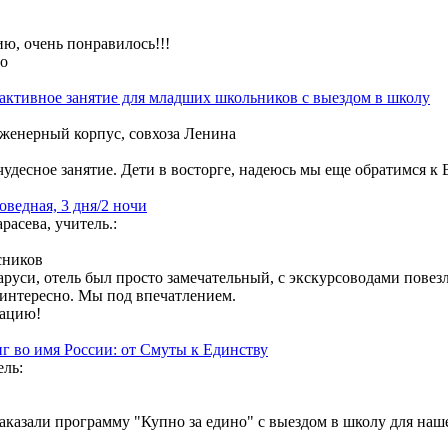
ию, очень понравилось!!!
ео
рактивное занятие для младших школьников с выездом в школу
енерный корпус, совхоза Ленина
чудесное занятие. Дети в восторге, надеюсь мы еще обратимся к В
оведная, 3 дня/2 ночи
асева, учитель.:
сников
аруси, отель был просто замечательный, с экскурсоводами повез
 интересно. Мы под впечатлением.
зацию!
г во имя России: от Смуты к Единству
ель:
аказали программу "Купно за едино" с выездом в школу для наше