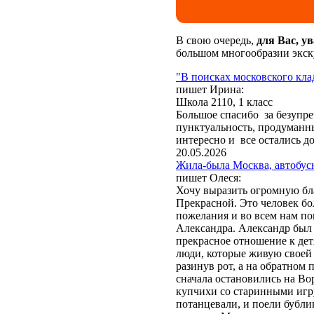
В свою очередь,
для Вас, у
большом многообразии экск
"В поисках московского кла
пишет Ирина:
Школа 2110, 1 класс
Большое спасибо за безупр
пунктуальность, продуманны
интересно и все остались д
20.05.2026
Жила-была Москва, автобус
пишет Олеся:
Хочу выразить огромную бл
Прекрасной. Это человек бо
пожелания и во всем нам по
Александра. Александр был 
прекрасное отношение к дет
люди, которые живую своей 
разинув рот, а на обратном
сначала остановились на Во
Обращаем Ваше внимани
купчихи со старинными игр
"Отправить" или "Заказат
потанцевали, и поели бубли
закон № 152-ФЗ от 27.07.2