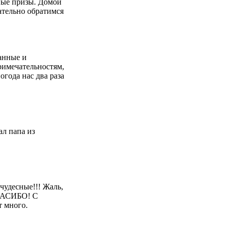
ные призы. Домой
il) в целях
ательно обратимся
икой
ления на адрес
манные и
римечательностям,
огода нас два раза
ал папа из
чудесные!!! Жаль,
СПАСИБО! С
т много.