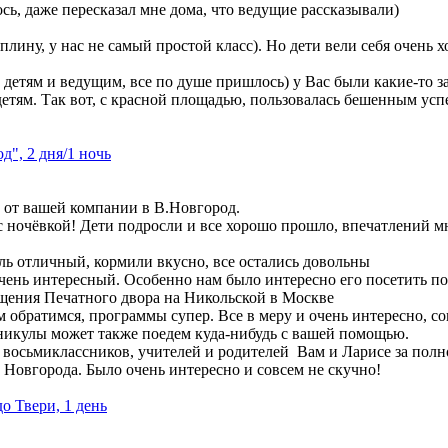
сь, даже пересказал мне дома, что ведущие рассказывали)
плину, у нас не самый простой класс). Но дети вели себя очень 
и детям и ведущим, все по душе пришлось) у Вас были какие-то 
детям. Так вот, с красной площадью, пользовалась бешенным успе
", 2 дня/1 ночь
м от вашей компании в В.Новгород.
 ночёвкой! Дети подросли и все хорошо прошло, впечатлений мн
ль отличный, кормили вкусно, все остались довольны
чень интересный. Особенно нам было интересно его посетить п
щения Печатного двора на Никольской в Москве
м обратимся, программы супер. Все в меру и очень интересно, со
никулы может также поедем куда-нибудь с вашей помощью.
восьмиклассников, учителей и родителей Вам и Ларисе за полн
Новгорода. Было очень интересно и совсем не скучно!
до Твери, 1 день