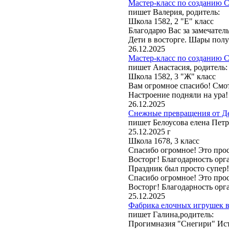
Мастер-класс по созданию С
пишет Валерия, родитель:
Школа 1582, 2 "Е" класс
Благодарю Вас за замечател
Дети в восторге. Шары полу
26.12.2025
Мастер-класс по созданию С
пишет Анастасия, родитель:
Школа 1582, 3 "Ж" класс
Вам огромное спасибо! Смот
Настроение подняли на ура!
26.12.2025
Снежные превращения от Де
пишет Белоусова елена Петр
25.12.2025 г
Школа 1678, 3 класс
Спасибо огромное! Это прос
Восторг! Благодарность орга
Праздник был просто супер
Спасибо огромное! Это прос
Восторг! Благодарность орга
25.12.2025
Фабрика елочных игрушек в 
пишет Галина,родитель:
Прогимназия "Снегири" Ист