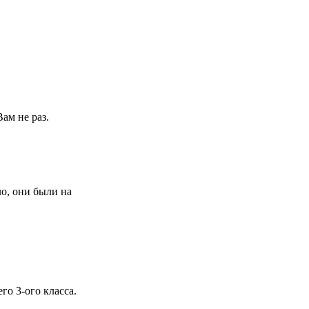
ам не раз.
ло, они были на
го 3-ого класса.