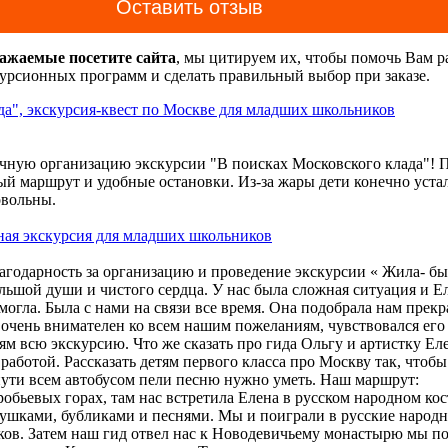
Оставить отзыв
важаемые посетите сайта
, мы цитируем их, чтобы помочь Вам р
урсионных программ и сделать правильный выбор при заказе.
да", экскурсия-квест по Москве для младших школьников
ечную организацию экскурсии "В поисках Московского клада"! 
й маршрут и удобные остановки. Из-за жары дети конечно уста
овольны.
ная экскурсия для младших школьников
агодарность за организацию и проведение экскурсии « Жила- б
льшой души и чистого сердца. У нас была сложная ситуация и Е
могла. Была с нами на связи все время. Она подобрала нам прек
очень внимателен ко всем нашим пожеланиям, чувствовался его
ям всю экскурсию. Что же сказать про гида Ольгу и артистку Еле
работой. Рассказать детям первого класса про Москву так, чтоб
 пути всем автобусом пели песню нужно уметь. Наш маршрут:
робьевых горах, там нас встретила Елена в русском народном ко
е, что при заказе экскурсий и оформлении бланков заказа наж
ушками, бубликами и песнями. Мы и поиграли в русские народн
ь" означает
согласие на обработку Ваших персональных данных
ков. Затем наш гид отвел нас к Новодевичьему монастырю мы по
006 г. «О персональных данных»).
Вы даете согласие Центру экс