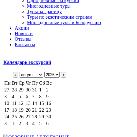
Однодневные экскурсии
Многодневные туры
Туры за границу
Туры по экзотическим странам
Многодневные туры в Белоруссию
Акции
Новости
Отзывы
Контакты
Календарь экскурсий
‹
›
Пн
Вт
Ср
Чт
Пт
Сб
Вс
27
28
29
30
31
1
2
3
4
5
6
7
8
9
10
11
12
13
14
15
16
17
18
19
20
21
22
23
24
25
26
27
28
29
30
31
1
2
3
4
5
6