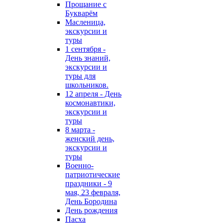
Прощание с
Букварём
Масленица,
экскурсии и
туры
1 сентября -
День знаний,
экскурсии и
туры для
школьников.
12 апреля - День
космонавтики,
экскурсии и
туры
8 марта -
женский день,
экскурсии и
туры
Военно-
патриотические
праздники - 9
мая, 23 февраля,
День Бородина
День рождения
Пасха