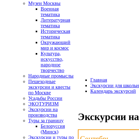
Музеи Москвы
Военная
тематика
Литературная
тематика
Историческая
тематика
Окружающий
мир и космос
Культура,
искусство,
народное
творчество
Народные промыслы
Главная
Пешеходные
Экскурсии для школьн
экскурсии и квесты
Календарь экскурсий
по Москве
Усадьбы России
ЭКОТУРИЗМ
Экскурсии на
Экскурсии на
производства
Туры за границу
Белоруссия
(Минск)
Сентябрь
Экскурсии и туры по