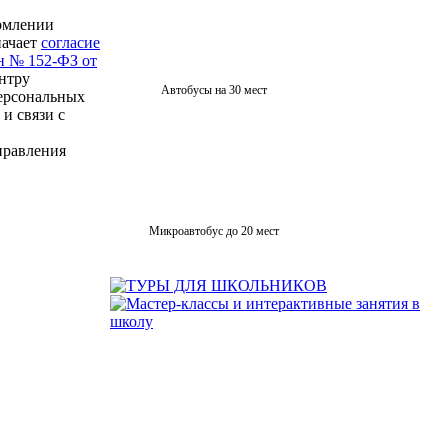
рмлении
начает
согласие
н № 152-ФЗ от
нтру
Автобусы на 30 мест
персональных
 и связи с
правления
Микроавтобус до 20 мест