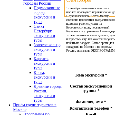
городам России
Подмосковные
1 сентября начинаются занятия в
школах, прозвучит первый звонок д
города,
Первоклассников, В этом месяце
экскурсии и
ежегодно проводится театрализован
туры
праздник-реконструкция на
Санкт-
Бородинском поле, посвященный
Петербург,
Бородинскому сражению. Погода дар
теплые золотые осенние денечки, дет
экскурсии и
и взрослым ещё так хочется погулять
туры
побыть на воздухе. Самое время для
Золотое кольцо,
экскурсий по Москве и по городам
экскурсии и
России, актуальны ЭКОПРОГРАММ
туры
Карелия,
экскурсии и
туры
Крым,
Тема экскурсии
*
экскурсии и
туры
Состав экскурсионной
Древние города
группы
*
России,
экскурсии и
туры
Фамилия, имя
*
Приём групп туристов в
Контактный телефон
*
Москве
Программы по
Email