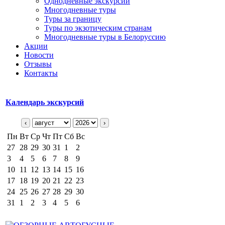
Однодневные экскурсии
Многодневные туры
Туры за границу
Туры по экзотическим странам
Многодневные туры в Белоруссию
Акции
Новости
Отзывы
Контакты
Календарь экскурсий
‹
›
Пн
Вт
Ср
Чт
Пт
Сб
Вс
27
28
29
30
31
1
2
3
4
5
6
7
8
9
10
11
12
13
14
15
16
17
18
19
20
21
22
23
24
25
26
27
28
29
30
31
1
2
3
4
5
6