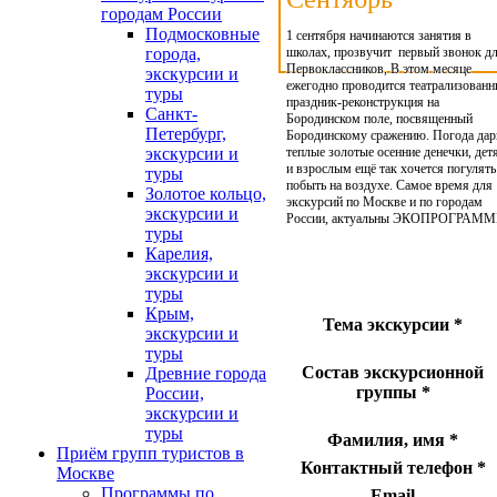
городам России
Подмосковные
1 сентября начинаются занятия в
школах, прозвучит первый звонок д
города,
Первоклассников, В этом месяце
экскурсии и
ежегодно проводится театрализован
туры
праздник-реконструкция на
Санкт-
Бородинском поле, посвященный
Петербург,
Бородинскому сражению. Погода дар
теплые золотые осенние денечки, дет
экскурсии и
и взрослым ещё так хочется погулять
туры
побыть на воздухе. Самое время для
Золотое кольцо,
экскурсий по Москве и по городам
экскурсии и
России, актуальны ЭКОПРОГРАММ
туры
Карелия,
экскурсии и
туры
Крым,
Тема экскурсии
*
экскурсии и
туры
Состав экскурсионной
Древние города
группы
*
России,
экскурсии и
туры
Фамилия, имя
*
Приём групп туристов в
Контактный телефон
*
Москве
Программы по
Email