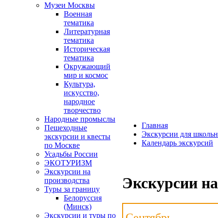
Музеи Москвы
Военная
тематика
Литературная
тематика
Историческая
тематика
Окружающий
мир и космос
Культура,
искусство,
народное
творчество
Народные промыслы
Главная
Пешеходные
Экскурсии для школьн
экскурсии и квесты
Календарь экскурсий
по Москве
Усадьбы России
ЭКОТУРИЗМ
Экскурсии на
Экскурсии на
производства
Туры за границу
Белоруссия
(Минск)
Сентябрь
Экскурсии и туры по