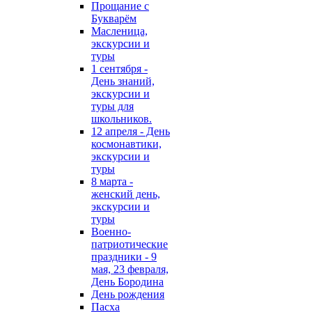
Прощание с
Букварём
Масленица,
экскурсии и
туры
1 сентября -
День знаний,
экскурсии и
туры для
школьников.
12 апреля - День
космонавтики,
экскурсии и
туры
8 марта -
женский день,
экскурсии и
туры
Военно-
патриотические
праздники - 9
мая, 23 февраля,
День Бородина
День рождения
Пасха