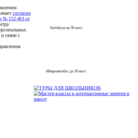
рмлении
начает
согласие
н № 152-ФЗ от
нтру
Автобусы на 30 мест
персональных
 и связи с
правления
Микроавтобус до 20 мест