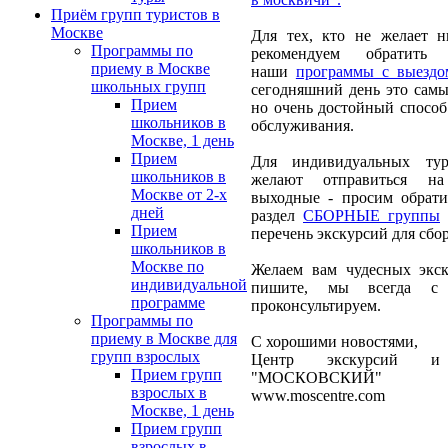
Приём групп туристов в
Москве
Для тех, кто не желает н
Программы по
рекомендуем обратить
приему в Москве
наши
программы с выездо
школьных групп
сегодняшний день это сам
Прием
но очень достойный способ
школьников в
обслуживания.
Москве, 1 день
Прием
Для индивидуальных тур
школьников в
желают отправиться н
Москве от 2-х
выходные - просим обрат
дней
раздел
СБОРНЫЕ группы
Прием
перечень экскурсий для сбо
школьников в
Москве по
Желаем вам чудесных экск
индивидуальной
пишите, мы всегда с 
программе
проконсультируем.
Программы по
приему в Москве для
С хорошими новостями,
групп взрослых
Центр экскурсий и 
Прием групп
"МОСКОВСКИЙ"
взрослых в
www.moscentre.com
Москве, 1 день
Прием групп
взрослых в