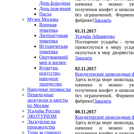
День Бородина
начинки и можно уви
День рождения
получения конфет и шокола
Пасха
без ограничений. Фирмен
Музеи Москвы
фабрики!
Заказать
Военная
тематика
01.11.2017
Литературная
Усадьба Абрамцево
тематика
Посещение усадьбы - луч
Историческая
прикоснуться к миру усад
тематика
окунуться в мир дворянств
Окружающий
Заказать
мир и космос
Культура,
02.11.2017
искусство,
Кондитерские шоколадные 
народное
Здесь всегда море шоколада,
творчество
начинки и можно уви
Народные промыслы
получения конфет и шокола
Пешеходные
без ограничений. Фирмен
экскурсии и квесты
фабрики!
Заказать
по Москве
Усадьбы России
08.11.2017
ЭКОТУРИЗМ
Кондитерские шоколадные 
Экскурсии на
Здесь всегда море шоколада,
производства
начинки и можно уви
Туры за границу
получения конфет и шокола