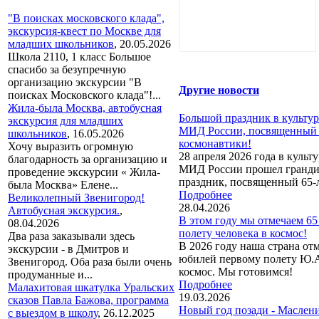
"В поисках московского клада",
экскурсия-квест по Москве для
младших школьников
,
20.05.2026
Школа 2110, 1 класс Большое
спасибо за безупречную
организацию экскурсии "В
Другие новости
поисках Московского клада"!...
Жила-была Москва, автобусная
Большой праздник в культу
экскурсия для младших
МИД России, посвященный
школьников
,
16.05.2026
космонавтики!
Хочу выразить огромную
28 апреля 2026 года в куль
благодарность за организацию и
МИД России прошел гранди
проведение экскурсии « Жила-
праздник, посвященный 65-л
была Москва» Елене...
Подробнее
Великолепный Звенигород!
28.04.2026
Автобусная экскурсия.
,
В этом году мы отмечаем 65
08.04.2026
полету человека в космос!
Два раза заказывали здесь
В 2026 году наша страна от
экскурсии - в Дмитров и
юбилей первому полету Ю.А
Звенигород. Оба раза были очень
космос. Мы готовимся!
продуманные и...
Подробнее
Малахитовая шкатулка Уральских
19.03.2026
сказов Павла Бажова, программа
Новый год позади - Маслен
с выездом в школу
,
26.12.2025