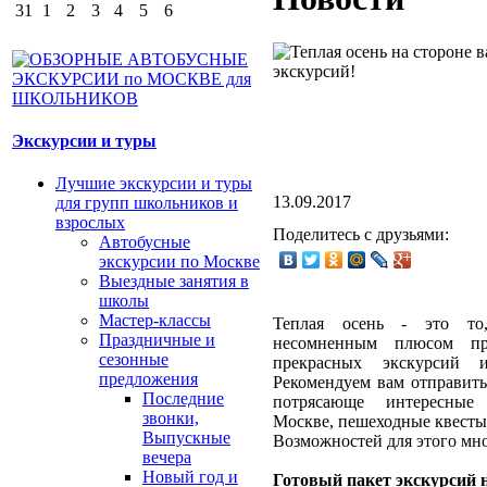
31
1
2
3
4
5
6
Экскурсии и туры
Лучшие экскурсии и туры
13.09.2017
для групп школьников и
взрослых
Поделитесь с друзьями:
Автобусные
экскурсии по Москве
Выездные занятия в
школы
Мастер-классы
Теплая осень - это то,
Праздничные и
несомненным плюсом пр
сезонные
прекрасных экскурсий и
предложения
Рекомендуем вам отправить
Последние
потрясающе интересные
звонки,
Москве, пешеходные квесты
Выпускные
Возможностей для этого мно
вечера
Новый год и
Готовый пакет экскурсий н