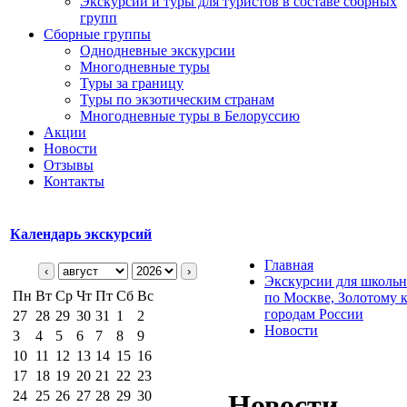
Экскурсии и туры для туристов в составе сборных
групп
Сборные группы
Однодневные экскурсии
Многодневные туры
Туры за границу
Туры по экзотическим странам
Многодневные туры в Белоруссию
Акции
Новости
Отзывы
Контакты
Календарь экскурсий
Главная
‹
›
Экскурсии для школьн
Пн
Вт
Ср
Чт
Пт
Сб
Вс
по Москве, Золотому 
городам России
27
28
29
30
31
1
2
Новости
3
4
5
6
7
8
9
10
11
12
13
14
15
16
17
18
19
20
21
22
23
24
25
26
27
28
29
30
Новости