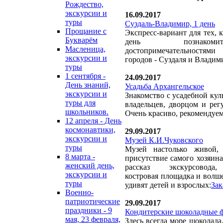
Рождество,
экскурсии и
16.09.2017
туры
Суздаль-Владимир, 1 день
Прощание с
Экспресс-вариант для тех, к
Букварём
день познако
Масленица,
достопримечательностя
экскурсии и
городов - Суздаля и Владим
туры
1 сентября -
24.09.2017
День знаний,
Усадьба Архангельское
экскурсии и
Знакомство с усадебной кул
туры для
владельцев, дворцом и рег
школьников.
Очень красиво, рекомендуе
12 апреля - День
космонавтики,
29.09.2017
экскурсии и
Музей К.И.Чуковского
туры
Музей настолько живой,
8 марта -
присутствие самого хозяин
женский день,
рассказ экскурсовода,
экскурсии и
костровая площадка и волш
туры
удивят детей и взрослых:
Зак
Военно-
патриотические
29.09.2017
праздники - 9
Кондитерские шоколадные 
мая, 23 февраля,
Здесь всегда море шоколада,