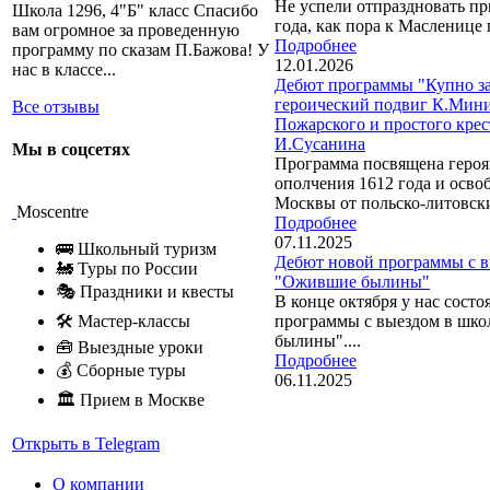
Не успели отпраздновать п
Школа 1296, 4"Б" класс Спасибо
года, как пора к Масленице
вам огромное за проведенную
Подробнее
программу по сказам П.Бажова! У
12.01.2026
нас в классе...
Дебют программы "Купно за
героический подвиг К.Мини
Все отзывы
Пожарского и простого кре
И.Сусанина
Мы в соцсетях
Программа посвящена героя
ополчения 1612 года и осв
Москвы от польско-литовск
Moscentre
Подробнее
07.11.2025
🚌 Школьный туризм
Дебют новой программы с в
🚂 Туры по России
"Ожившие былины"
🎭 Праздники и квесты
В конце октября у нас состо
🛠 Мастер-классы
программы с выездом в шк
былины"....
🧰 Выездные уроки
Подробнее
💰 Сборные туры
06.11.2025
🏛 Прием в Москве
Открыть в Telegram
О компании