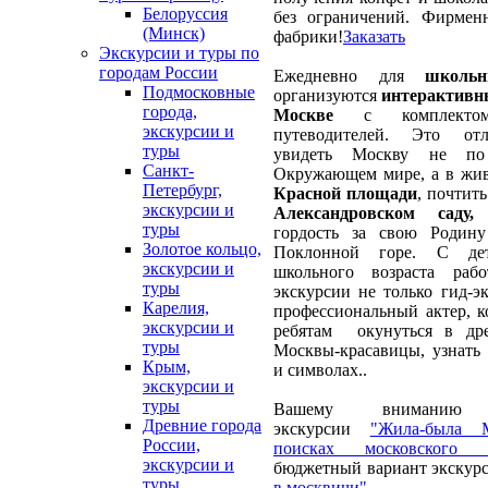
Белоруссия
без ограничений. Фирмен
(Минск)
фабрики!
Заказать
Экскурсии и туры по
городам России
Ежедневно для
школь
Подмосковные
организуются
интерактивн
города,
Москве
с комплекто
экскурсии и
путеводителей. Это от
туры
увидеть Москву не по
Санкт-
Окружающем мире, а в жи
Петербург,
Красной площади
, почтить
экскурсии и
Александровском саду,
п
туры
гордость за свою Родин
Золотое кольцо,
Поклонной горе. С де
экскурсии и
школьного возраста раб
туры
экскурсии не только гид-э
Карелия,
профессиональный актер, 
экскурсии и
ребятам окунуться в др
туры
Москвы-красавицы, узнать 
Крым,
и символах..
экскурсии и
туры
Вашему вниманию п
Древние города
экскурсии
"Жила-была М
России,
поисках московского к
экскурсии и
бюджетный вариант экскур
туры
в москвичи".