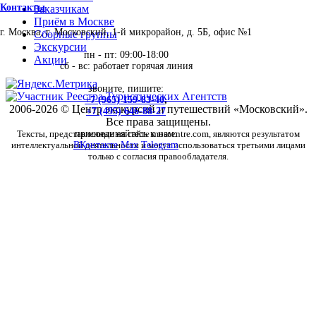
Контакты
Заказчикам
Приём в Москве
г. Москва, г. Московский, 1-й микрорайон, д. 5Б, офис №1
Сборные группы
Экскурсии
пн - пт: 09:00-18:00
Акции
сб - вс: работает горячая линия
звоните, пишите:
+7 (965) 159-83-40
,
2006-2026 © Центр экскурсий и путешествий «Московский».
+7 (495) 646-88-27
Все права защищены.
Тексты, представленные на сайте moscentre.com, являются результатом
присоединяйтесь к нам:
интеллектуальной деятельности и могут использоваться третьими лицами
ВКонтакте
Max
Telegram
только с согласия правообладателя.