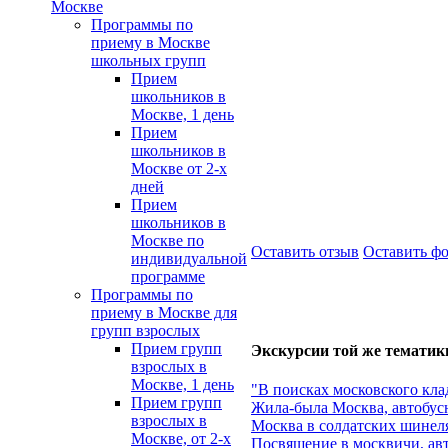
Москве
Программы по
приему в Москве
школьных групп
Прием
школьников в
Москве, 1 день
Прием
школьников в
Москве от 2-х
дней
Прием
школьников в
Москве по
Оставить отзыв
Оставить ф
индивидуальной
программе
Программы по
приему в Москве для
групп взрослых
Прием групп
Экскурсии той же тематик
взрослых в
Москве, 1 день
"В поисках московского кла
Прием групп
Жила-была Москва, автобус
взрослых в
Москва в солдатских шинеля
Москве, от 2-х
Посвящение в москвичи, ав