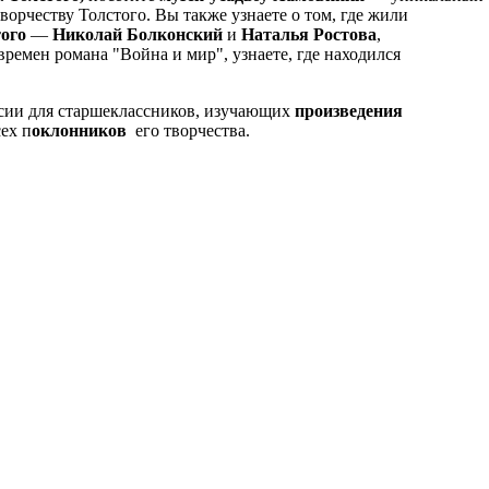
орчеству Толстого. Вы также узнаете о том, где жили
того
—
Николай Болконский
и
Наталья Ростова
,
ремен романа "Война и мир", узнаете, где находился
сии для старшеклассников, изучающих
произведения
сех п
оклонников
его творчества.