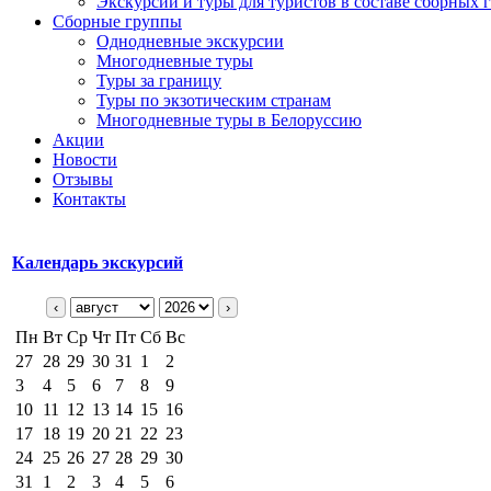
Экскурсии и туры для туристов в составе сборных 
Сборные группы
Однодневные экскурсии
Многодневные туры
Туры за границу
Туры по экзотическим странам
Многодневные туры в Белоруссию
Акции
Новости
Отзывы
Контакты
Календарь экскурсий
‹
›
Пн
Вт
Ср
Чт
Пт
Сб
Вс
27
28
29
30
31
1
2
3
4
5
6
7
8
9
10
11
12
13
14
15
16
17
18
19
20
21
22
23
24
25
26
27
28
29
30
31
1
2
3
4
5
6