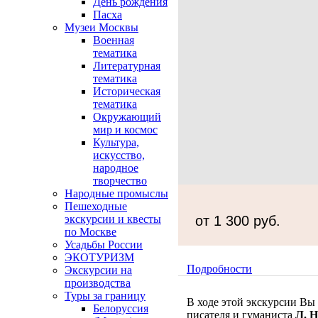
День рождения
Пасха
Музеи Москвы
Военная
тематика
Литературная
тематика
Историческая
тематика
Окружающий
мир и космос
Культура,
искусство,
народное
творчество
Народные промыслы
Пешеходные
от 1 300 руб.
экскурсии и квесты
по Москве
Усадьбы России
ЭКОТУРИЗМ
Подробности
Экскурсии на
производства
Туры за границу
В ходе этой экскурсии В
Белоруссия
писателя и гуманиста
Л. Н