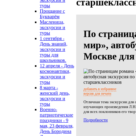
старшекласс
экскурсии и
туры
Прощание с
Букварём
Масленица,
экскурсии и
По страниц
туры
1 сентября -
мир», автоб
День знаний,
экскурсии и
Москве для
туры для
школьников.
12 апреля - День
космонавтики,
экскурсии и
туры
8 марта -
добавить в избранное
женский день,
версия для печати
экскурсии и
Отличная тема экскурсии для 
туры
изучающих произведения Л.Н. 
Военно-
для всех поклонников его твор
патриотические
Подробности
праздники - 9
мая, 23 февраля,
День Бородина