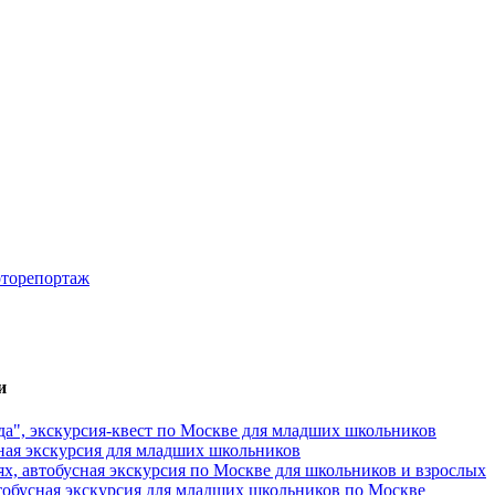
оторепортаж
и
да", экскурсия-квест по Москве для младших школьников
ная экскурсия для младших школьников
х, автобусная экскурсия по Москве для школьников и взрослых
тобусная экскурсия для младших школьников по Москве