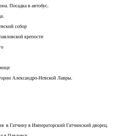
она. Посадка в автобус.
а.
евский собор
павловской крепости
го
инице
итории Александро-Невской Лавры.
ия в Гатчину в Императорский Гатчинский дворец.
зд в Павловск