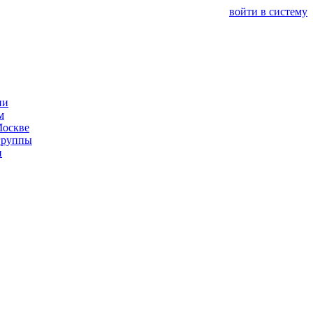
войти в систему
ии
м
Москве
группы
и