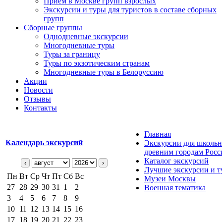
Прием в Москве групп взрослых
Экскурсии и туры для туристов в составе сборных
групп
Сборные группы
Однодневные экскурсии
Многодневные туры
Туры за границу
Туры по экзотическим странам
Многодневные туры в Белоруссию
Акции
Новости
Отзывы
Контакты
Главная
Календарь экскурсий
Экскурсии для школьн
древним городам Росс
Каталог экскурсий
‹
›
Лучшие экскурсии и т
Пн
Вт
Ср
Чт
Пт
Сб
Вс
Музеи Москвы
27
28
29
30
31
1
2
Военная тематика
3
4
5
6
7
8
9
10
11
12
13
14
15
16
17
18
19
20
21
22
23