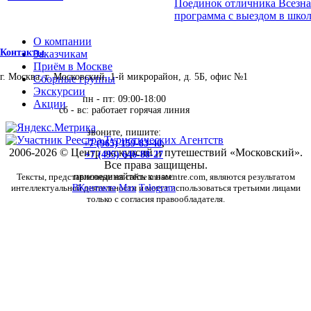
Поединок отличника Всезна
программа с выездом в школ
О компании
Контакты
Заказчикам
Приём в Москве
г. Москва, г. Московский, 1-й микрорайон, д. 5Б, офис №1
Сборные группы
Экскурсии
пн - пт: 09:00-18:00
Акции
сб - вс: работает горячая линия
звоните, пишите:
+7 (965) 159-83-40
,
2006-2026 © Центр экскурсий и путешествий «Московский».
+7 (495) 646-88-27
Все права защищены.
Тексты, представленные на сайте moscentre.com, являются результатом
присоединяйтесь к нам:
интеллектуальной деятельности и могут использоваться третьими лицами
ВКонтакте
Max
Telegram
только с согласия правообладателя.