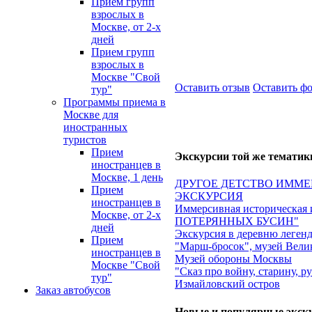
Прием групп
взрослых в
Москве, от 2-х
дней
Прием групп
взрослых в
Москве "Свой
Оставить отзыв
Оставить ф
тур"
Программы приема в
Москве для
иностранных
туристов
Прием
Экскурсии той же тематик
иностранцев в
Москве, 1 день
ДРУГОЕ ДЕТСТВО ИММЕ
Прием
ЭКСКУРСИЯ
иностранцев в
Иммерсивная историческа
Москве, от 2-х
ПОТЕРЯННЫХ БУСИН"
дней
Экскурсия в деревню леген
Прием
"Марш-бросок", музей Вели
иностранцев в
Музей обороны Москвы
Москве "Свой
"Сказ про войну, старину, р
тур"
Измайловский остров
Заказ автобусов
Новые и популярные экск