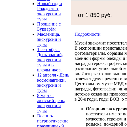
Новый год и
Рождество,
экскурсии и
от 1 850 руб.
туры
Прощание с
Букварём
Подробности
Масленица,
экскурсии и
Музей знакомит посетител
туры
В экспозиции представле
1 сентября -
фотоматериалы, образцы х
День знаний,
военной формы одежды и 
экскурсии и
награды героев, трофеи, м
туры для
располагает уникальной к
школьников.
вв. Интерьер залов выпол
12 апреля - День
отвечает духу времени и 
космонавтики,
Центральном музее МВД х
экскурсии и
награды, фотографии, личн
туры
истоков создания правоох
8 марта -
в 20-е годы, годы ВОВ, о 
женский день,
экскурсии и
Обзорная экскурси
туры
посетители имеют в
Военно-
мужество, героизм и
патриотические
розыска, пожарной 
праздники - 9