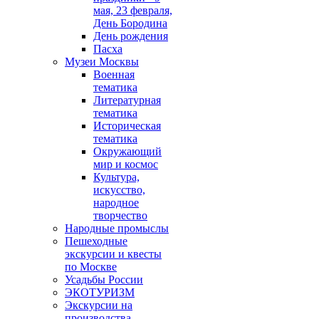
мая, 23 февраля,
День Бородина
День рождения
Пасха
Музеи Москвы
Военная
тематика
Литературная
тематика
Историческая
тематика
Окружающий
мир и космос
Культура,
искусство,
народное
творчество
Народные промыслы
Пешеходные
экскурсии и квесты
по Москве
Усадьбы России
ЭКОТУРИЗМ
Экскурсии на
производства