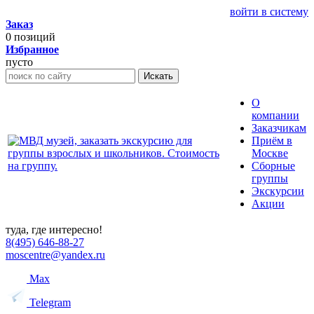
войти в систему
Заказ
0
позиций
Избранное
пусто
Искать
О
компании
Заказчикам
Приём в
Москве
Сборные
группы
Экскурсии
Акции
туда, где интересно!
8(495) 646-88-27
moscentre@yandex.ru
Max
Telegram