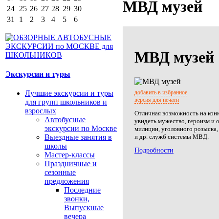
МВД музей
24
25
26
27
28
29
30
31
1
2
3
4
5
6
МВД музей
Экскурсии и туры
добавить в избранное
Лучшие экскурсии и туры
версия для печати
для групп школьников и
взрослых
Отличная возможность на кон
Автобусные
увидеть мужество, героизм и 
экскурсии по Москве
милиции, уголовного розыска
и др. служб системы МВД.
Выездные занятия в
школы
Подробности
Мастер-классы
Праздничные и
сезонные
предложения
Последние
звонки,
Выпускные
вечера