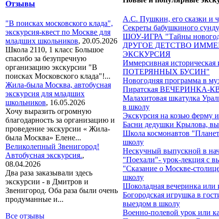
Отзывы
А.С. Пушкин, его сказки и 
"В поисках московского клада",
Секреты бабушкиного сундук
экскурсия-квест по Москве для
ШОУ-ИГРА "Тайны новогод
младших школьников
,
20.05.2026
ДРУГОЕ ДЕТСТВО ИММЕ
Школа 2110, 1 класс Большое
ЭКСКУРСИЯ
спасибо за безупречную
Иммерсивная историческа
организацию экскурсии "В
ПОТЕРЯННЫХ БУСИН"
поисках Московского клада"!...
Новогодняя программа в му
Жила-была Москва, автобусная
Пиратская ВЕЧЕРИНКА-КВЕ
экскурсия для младших
Малахитовая шкатулка Ураль
школьников
,
16.05.2026
в школу
Хочу выразить огромную
Экскурсия на козью ферму 
благодарность за организацию и
Басни дедушки Крылова, вы
проведение экскурсии « Жила-
Школа космонавтов "Планеты
была Москва» Елене...
школу
Великолепный Звенигород!
Нескучный выпускной в на
Автобусная экскурсия.
,
"Поехали"- урок-лекция с в
08.04.2026
"Сказание о Москве-столице
Два раза заказывали здесь
школу
экскурсии - в Дмитров и
Шоколадная вечеринка или 
Звенигород. Оба раза были очень
Богородская игрушка в гост
продуманные и...
выездом в школу
Военно-полевой урок или ка
Все отзывы