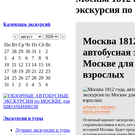
экскурсия по
Календарь экскурсий
‹
›
Москва 1812
Пн
Вт
Ср
Чт
Пт
Сб
Вс
автобусная 
27
28
29
30
31
1
2
3
4
5
6
7
8
9
Москве для
10
11
12
13
14
15
16
17
18
19
20
21
22
23
взрослых
24
25
26
27
28
29
30
31
1
2
3
4
5
6
добавить в избранное
версия для печати
Экскурсии и туры
Отличный вариант экскурсии 
старшеклассников и всех, кто
историей Москвы. Будет предс
Лучшие экскурсии и туры
история нашествия армии Нап