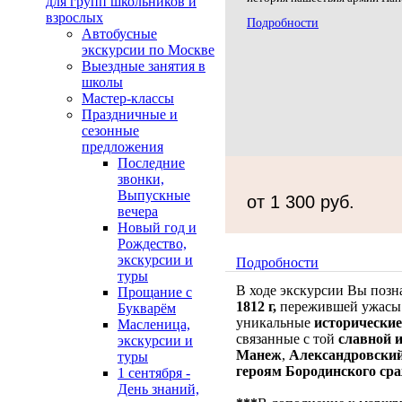
для групп школьников и
взрослых
Подробности
Автобусные
экскурсии по Москве
Выездные занятия в
школы
Мастер-классы
Праздничные и
сезонные
предложения
Последние
звонки,
Выпускные
от 1 300 руб.
вечера
Новый год и
Рождество,
экскурсии и
Подробности
туры
В ходе экскурсии Вы позн
Прощание с
1812 г,
пережившей ужас
Букварём
уникальные
исторически
Масленица,
связанные с той
славной и
экскурсии и
Манеж
,
Александровски
туры
героям Бородинского ср
1 сентября -
День знаний,