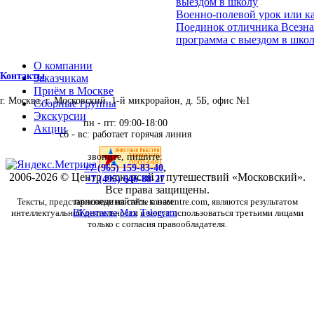
выездом в школу
Военно-полевой урок или ка
Поединок отличника Всезна
программа с выездом в школ
О компании
Контакты
Заказчикам
Приём в Москве
г. Москва, г. Московский, 1-й микрорайон, д. 5Б, офис №1
Сборные группы
Экскурсии
пн - пт: 09:00-18:00
Акции
сб - вс: работает горячая линия
звоните, пишите:
+7 (965) 159-83-40
,
2006-2026 © Центр экскурсий и путешествий «Московский».
+7 (495) 646-88-27
Все права защищены.
Тексты, представленные на сайте moscentre.com, являются результатом
присоединяйтесь к нам:
интеллектуальной деятельности и могут использоваться третьими лицами
ВКонтакте
Max
Telegram
только с согласия правообладателя.