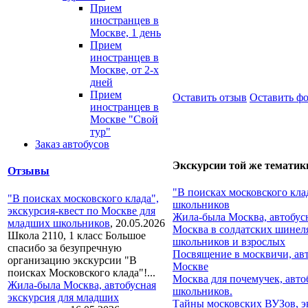
Прием
иностранцев в
Москве, 1 день
Прием
иностранцев в
Москве, от 2-х
дней
Прием
Оставить отзыв
Оставить ф
иностранцев в
Москве "Свой
тур"
Заказ автобусов
Экскурсии той же тематик
Отзывы
"В поисках московского кла
"В поисках московского клада",
школьников
экскурсия-квест по Москве для
Жила-была Москва, автобус
младших школьников
,
20.05.2026
Москва в солдатских шинеля
Школа 2110, 1 класс Большое
школьников и взрослых
спасибо за безупречную
Посвящение в москвичи, ав
организацию экскурсии "В
Москве
поисках Московского клада"!...
Москва для почемучек, авто
Жила-была Москва, автобусная
школьников.
экскурсия для младших
Тайны московских ВУЗов, э