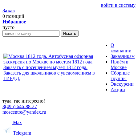
войти в систему
Заказ
0
позиций
Избранное
пусто
Искать
О
компании
Заказчикам
Приём в
Москве
Сборные
группы
Экскурсии
Акции
туда, где интересно!
8(495) 646-88-27
moscentre@yandex.ru
Max
Telegram