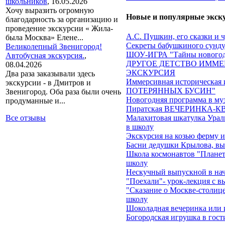
школьников
,
16.05.2026
Хочу выразить огромную
Новые и популярные экск
благодарность за организацию и
проведение экскурсии « Жила-
А.С. Пушкин, его сказки и 
была Москва» Елене...
Секреты бабушкиного сундук
Великолепный Звенигород!
ШОУ-ИГРА "Тайны новогод
Автобусная экскурсия.
,
ДРУГОЕ ДЕТСТВО ИММЕ
08.04.2026
ЭКСКУРСИЯ
Два раза заказывали здесь
Иммерсивная историческа
экскурсии - в Дмитров и
ПОТЕРЯННЫХ БУСИН"
Звенигород. Оба раза были очень
Новогодняя программа в му
продуманные и...
Пиратская ВЕЧЕРИНКА-КВЕ
Все отзывы
Малахитовая шкатулка Ураль
в школу
Экскурсия на козью ферму 
Басни дедушки Крылова, вы
Школа космонавтов "Планеты
школу
Нескучный выпускной в на
"Поехали"- урок-лекция с в
"Сказание о Москве-столице
школу
Шоколадная вечеринка или 
Богородская игрушка в гост