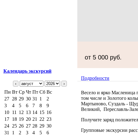
от 5 000 руб.
Календарь экскурсий
Подробности
‹
›
Пн
Вт
Ср
Чт
Пт
Сб
Вс
Весело и ярко Масленица п
том числе и Золотого кол
27
28
29
30
31
1
2
Мартыново, Суздаль - Щур
3
4
5
6
7
8
9
Великий, Переславль-Зале
10
11
12
13
14
15
16
17
18
19
20
21
22
23
Получите заряд положител
24
25
26
27
28
29
30
Групповые экскурсии расс
31
1
2
3
4
5
6