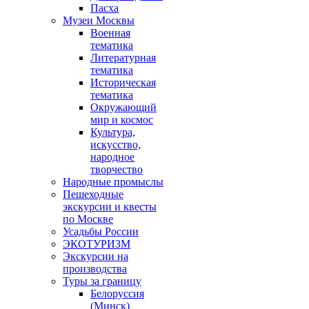
Пасха
Музеи Москвы
Военная
тематика
Литературная
тематика
Историческая
тематика
Окружающий
мир и космос
Культура,
искусство,
народное
творчество
Народные промыслы
Пешеходные
экскурсии и квесты
по Москве
Усадьбы России
ЭКОТУРИЗМ
Экскурсии на
производства
Туры за границу
Белоруссия
(Минск)