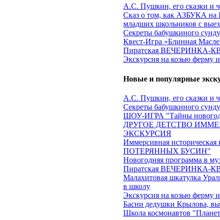
А.С. Пушкин, его сказки и 
Сказ о том, как АЗБУКА на 
младших школьников с выез
Секреты бабушкиного сундук
Квест-Игра «Блинная Маслен
Пиратская ВЕЧЕРИНКА-КВЕ
Экскурсия на козью ферму 
Новые и популярные экск
А.С. Пушкин, его сказки и 
Секреты бабушкиного сундук
ШОУ-ИГРА "Тайны новогод
ДРУГОЕ ДЕТСТВО ИММЕ
ЭКСКУРСИЯ
Иммерсивная историческа
ПОТЕРЯННЫХ БУСИН"
Новогодняя программа в му
Пиратская ВЕЧЕРИНКА-КВЕ
Малахитовая шкатулка Ураль
в школу
Экскурсия на козью ферму 
Басни дедушки Крылова, вы
Школа космонавтов "Планеты