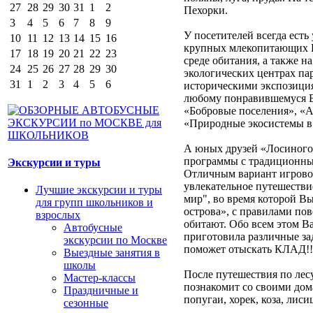
27
28
29
30
31
1
2
Пехорки.
3
4
5
6
7
8
9
У посетителей всегда ест
10
11
12
13
14
15
16
крупных млекопитающих 
17
18
19
20
21
22
23
среде обитания, а также 
24
25
26
27
28
29
30
экологических центрах па
31
1
2
3
4
5
6
историческими экспозиция
любому понравившемуся В
«Бобровые поселения», «
«Природные экосистемы в 
А юных друзей «Лосиного
программы с традиционны
Экскурсии и туры
Отличным вариант игрово
увлекательное путешестви
Лучшие экскурсии и туры
мир", во время которой В
для групп школьников и
острова», с правилами пов
взрослых
обитают. Обо всем этом В
Автобусные
приготовила различные за
экскурсии по Москве
поможет отыскать КЛАД!!
Выездные занятия в
школы
После путешествия по лес
Мастер-классы
познакомит со своими до
Праздничные и
попугаи, хорек, коза, лисиц
сезонные