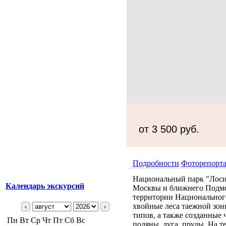
от 3 500 руб.
Подробности
Фоторепорт
Национальный парк "Лоси
Календарь экскурсий
Москвы и ближнего Подмо
территории Национального 
хвойные леса таежной зоны
‹
›
типов, а также созданные 
Пн
Вт
Ср
Чт
Пт
Сб
Вс
поляны, луга, пруды. На т