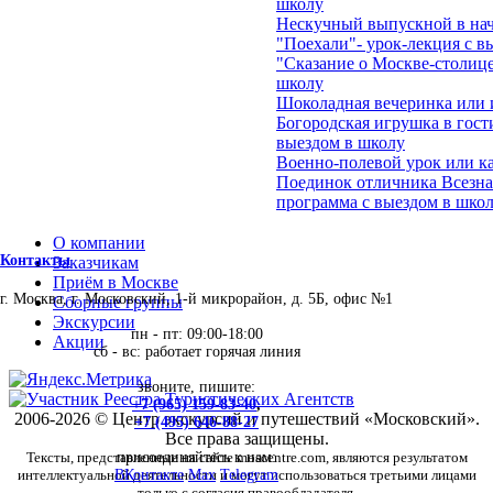
школу
Нескучный выпускной в на
"Поехали"- урок-лекция с в
"Сказание о Москве-столице
школу
Шоколадная вечеринка или 
Богородская игрушка в гост
выездом в школу
Военно-полевой урок или ка
Поединок отличника Всезна
программа с выездом в школ
О компании
Контакты
Заказчикам
Приём в Москве
г. Москва, г. Московский, 1-й микрорайон, д. 5Б, офис №1
Сборные группы
Экскурсии
пн - пт: 09:00-18:00
Акции
сб - вс: работает горячая линия
звоните, пишите:
+7 (965) 159-83-40
,
2006-2026 © Центр экскурсий и путешествий «Московский».
+7 (495) 646-88-27
Все права защищены.
Тексты, представленные на сайте moscentre.com, являются результатом
присоединяйтесь к нам:
интеллектуальной деятельности и могут использоваться третьими лицами
ВКонтакте
Max
Telegram
только с согласия правообладателя.