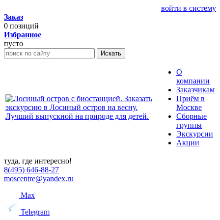
войти в систему
Заказ
0
позиций
Избранное
пусто
Искать
О
компании
Заказчикам
Приём в
Москве
Сборные
группы
Экскурсии
Акции
туда, где интересно!
8(495) 646-88-27
moscentre@yandex.ru
Max
Telegram