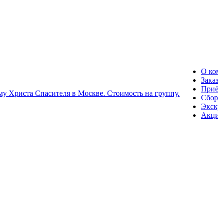
О ко
Зака
Приё
Сбор
Экск
Акц