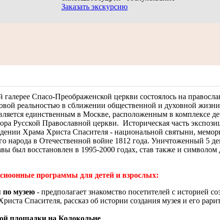
Заказать экскурсию
й галерее Спасо-Преображенской церкви состоялось на правосл
 новой реальностью в сближении общественной и духовной жизни
вляется единственным в Москве, расположенным в комплексе д
бора Русской Православной церкви. Историческая часть экспози
ждении Храма Христа Спасителя - национальной святыни, мемор
го народа в Отечественной войне 1812 года. Уничтоженный 5 дек
вы был восстановлен в 1995-2000 годах, став также и символом
онные программы для детей и взрослых:
я по музею
- предполагает знакомство посетителей с историей со
риста Спасителя, рассказ об истории создания музея и его рарит
ой площадки на Колокольне