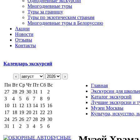
Однодневные экскурсии
Многодневные туры
Туры за границу
Туры по экзотическим странам
Многодневные туры в Белоруссию
Акции
Новости
Отзывы
Контакты
Календарь экскурсий
‹
›
Пн
Вт
Ср
Чт
Пт
Сб
Вс
Главная
Экскурсии для школьн
27
28
29
30
31
1
2
Каталог экскурсий
3
4
5
6
7
8
9
Лучшие экскурсии и т
10
11
12
13
14
15
16
Музеи Москвы
17
18
19
20
21
22
23
Культура, искусство, 
24
25
26
27
28
29
30
31
1
2
3
4
5
6
Музей Храма