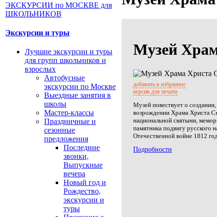
Экскурсии и туры
Музей Храм
Лучшие экскурсии и туры
для групп школьников и
взрослых
Автобусные
добавить в избранное
экскурсии по Москве
версия для печати
Выездные занятия в
школы
Музей повествует о создании,
Мастер-классы
возрождении Храма Христа Сп
национальной святыни, мемор
Праздничные и
памятника подвигу русского н
сезонные
Отечественной войне 1812 год
предложения
Последние
Подробности
звонки,
Выпускные
вечера
Новый год и
Рождество,
экскурсии и
туры