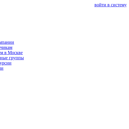
войти в систему
мпании
зчикам
м в Москве
ные группы
урсии
ии